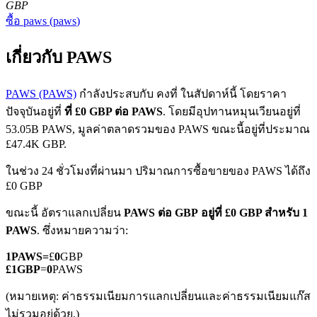
GBP
ซื้อ
paws
(
paws
)
เกี่ยวกับ PAWS
PAWS (PAWS)
กำลังประสบกับ คงที่ ในสัปดาห์นี้ โดยราคา
ปัจจุบันอยู่ที่
ที่ £0 GBP ต่อ PAWS
. โดยมีอุปทานหมุนเวียนอยู่ที่
ฟิวเจอร์ส COIN-M
53.05B PAWS, มูลค่าตลาดรวมของ PAWS ขณะนี้อยู่ที่ประมาณ
£47.4K GBP.
ฟิวเจอร์สสกุลเงินดิจิทัล
ในช่วง 24 ชั่วโมงที่ผ่านมา ปริมาณการซื้อขายของ PAWS ได้ถึง
£0 GBP
TradFi
ขณะนี้ อัตราแลกเปลี่ยน
PAWS ต่อ GBP
อยู่ที่ £0 GBP สำหรับ 1
อนุพันธ์ของหุ้น ฟอเร็กซ์ โลหะมีค่า และสินค้าโภคภัณฑ์
PAWS
. ซึ่งหมายความว่า:
1
PAWS
=
£
0
GBP
£
1
GBP
=
0
PAWS
(หมายเหตุ: ค่าธรรมเนียมการแลกเปลี่ยนและค่าธรรมเนียมแก๊ส
ไม่รวมอยู่ด้วย.)