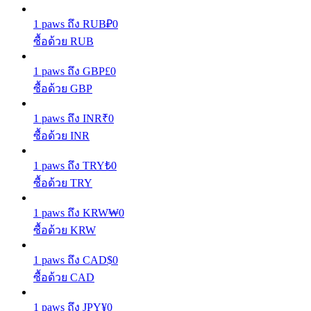
1
paws
ถึง
RUB
₽
0
รับรางวัลการแข่งขันทุกวัน
ซื้อด้วย RUB
1
paws
ถึง
GBP
£
0
ซื้อด้วย GBP
1
paws
ถึง
INR
₹
0
ซื้อด้วย INR
1
paws
ถึง
TRY
₺
0
การปักหลัก
ซื้อด้วย TRY
ผลตอบแทนสูงและเข้าถึงได้ทันที
1
paws
ถึง
KRW
₩
0
ซื้อด้วย KRW
1
paws
ถึง
CAD
$
0
ซื้อด้วย CAD
1
paws
ถึง
JPY
¥
0