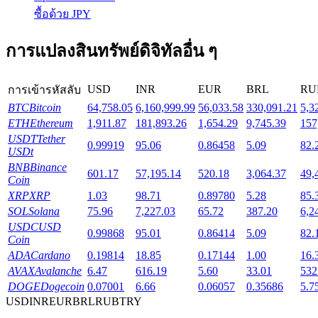
ซื้อด้วย JPY
Launchpool
การแปลงสินทรัพย์ดิจิทัลอื่น ๆ
การเซ้งแบบยืดหยุ่นเพื่อรับโทเคนยอดนิยม
USD
INR
EUR
BRL
RU
การเข้ารหัสลับ
BTC
Bitcoin
64,758.05
6,160,999.99
56,033.58
330,091.21
5,3
ETH
Ethereum
1,911.87
181,893.26
1,654.29
9,745.39
157
USDT
Tether
0.99919
95.06
0.86458
5.09
82.
USDt
BNB
Binance
601.17
57,195.14
520.18
3,064.37
49,
Coin
XRP
XRP
1.03
98.71
0.89780
5.28
85.
SOL
Solana
75.96
7,227.03
65.72
387.20
6,2
การล็อค BTR
USDC
USD
0.99868
95.01
0.86414
5.09
82.
Coin
การลงทุนพิเศษสำหรับผู้ถือ BTR
ADA
Cardano
0.19814
18.85
0.17144
1.00
16.
AVAX
Avalanche
6.47
616.19
5.60
33.01
532
DOGE
Dogecoin
0.07001
6.66
0.06057
0.35686
5.7
USD
INR
EUR
BRL
RUB
TRY