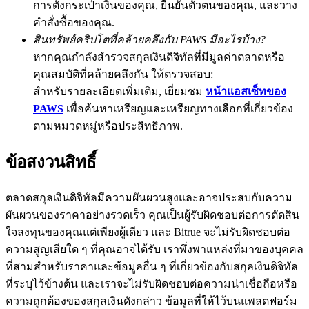
การตั้งกระเป๋าเงินของคุณ, ยืนยันตัวตนของคุณ, และวาง
คำสั่งซื้อของคุณ.
สินทรัพย์คริปโตที่คล้ายคลึงกับ PAWS มีอะไรบ้าง?
หากคุณกำลังสำรวจสกุลเงินดิจิทัลที่มีมูลค่าตลาดหรือ
Exclusive for BitMart Users
คุณสมบัติที่คล้ายคลึงกัน ให้ตรวจสอบ:
Register & Trade to Win 500,000 USDT
สำหรับรายละเอียดเพิ่มเติม, เยี่ยมชม
หน้าแอสเซ็ทของ
PAWS
เพื่อค้นหาเหรียญและเหรียญทางเลือกที่เกี่ยวข้อง
ตามหมวดหมู่หรือประสิทธิภาพ.
Precious Metals Trading Carnival
ข้อสงวนสิทธิ์
Trade Gold & Silver · 33,333 USDT Bonus
ตลาดสกุลเงินดิจิทัลมีความผันผวนสูงและอาจประสบกับความ
ผันผวนของราคาอย่างรวดเร็ว คุณเป็นผู้รับผิดชอบต่อการตัดสิน
USDT New User Exclusive 10% APR
ใจลงทุนของคุณแต่เพียงผู้เดียว และ Bitrue จะไม่รับผิดชอบต่อ
USDT Flexible Staking | Daily Rewards
ความสูญเสียใด ๆ ที่คุณอาจได้รับ เราพึ่งพาแหล่งที่มาของบุคคล
ที่สามสำหรับราคาและข้อมูลอื่น ๆ ที่เกี่ยวข้องกับสกุลเงินดิจิทัล
ที่ระบุไว้ข้างต้น และเราจะไม่รับผิดชอบต่อความน่าเชื่อถือหรือ
ความถูกต้องของสกุลเงินดังกล่าว ข้อมูลที่ให้ไว้บนแพลตฟอร์ม
BTC New User Exclusive: 6.5% APR