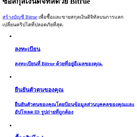
ซื้อสกุลเงินดิจิทัลด้วย Bitrue
การวิเคราะห์ข้อมูลขนาดใหญ่ รวมถึงข้อมูลการค้า ฯลฯ
สร้างบัญชี Bitrue
เพื่อซื้อและขายสกุลเงินดิจิทัลบนการแลก
เปลี่ยนคริปโตที่ปลอดภัยที่สุด.
ลงทะเบียน
ลงทะเบียนที่ Bitrue ด้วยที่อยู่อีเมลของคุณ.
แนะนำ
คู่มือเริ่มต้นฟิวเจอร์ส
ยืนยันตัวตนของคุณ
ยืนยันตัวตนของคุณโดยป้อนข้อมูลส่วนบุคคลของคุณและ
อัปโหลด ID รูปถ่ายที่ถูกต้อง