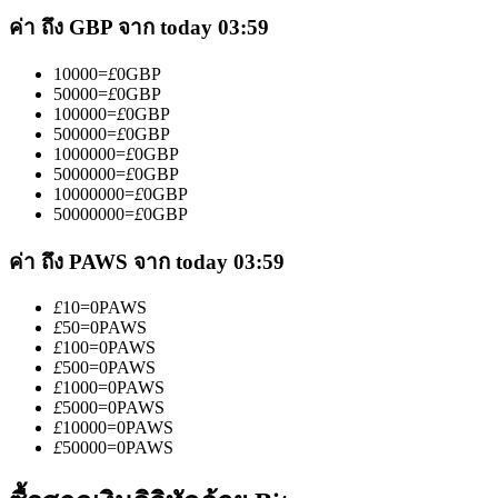
ค่า ถึง GBP จาก today 03:59
10000
=
£
0
GBP
50000
=
£
0
GBP
100000
=
£
0
GBP
500000
=
£
0
GBP
เป็นเทรดเดอร์คัดลอก
1000000
=
£
0
GBP
5000000
=
£
0
GBP
10000000
=
£
0
GBP
เพลิดเพลินกับการแบ่งปันผลกำไรและค่าคอมมิชชั่นการคัด
50000000
=
£
0
GBP
ลอกการซื้อขาย
ค่า ถึง PAWS จาก today 03:59
£
10
=
0
PAWS
£
50
=
0
PAWS
£
100
=
0
PAWS
£
500
=
0
PAWS
£
1000
=
0
PAWS
£
5000
=
0
PAWS
£
10000
=
0
PAWS
£
50000
=
0
PAWS
ข้อมูล