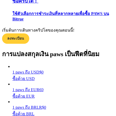
ซื้อคริปโต！
กลยุทธ์การซื้อขาย
ใช้ตัวเลือกการชำระเงินที่หลากหลายเพื่อซื้อ PAWS บน
เรียนรู้วิธีการรักษาผลกำไร
Bitrue
เริ่มต้นการเดินทางคริปโตของคุณตอนนี้!
ลงทะเบียน
การแปลงสกุลเงิน paws เป็นฟีตที่นิยม
ได้รับ
1
paws
ถึง
USD
$
0
ซื้อด้วย USD
1
paws
ถึง
EUR
€
0
ซื้อด้วย EUR
1
paws
ถึง
BRL
R$
0
ซื้อด้วย BRL
พาวเวอร์พิกกี้