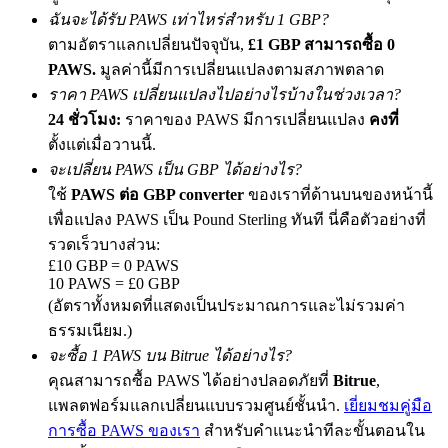
เชิญเพื่อนเพื่อรับรางวัลเงินสด
ฉันจะได้รับ PAWS เท่าไหร่สำหรับ 1 GBP?
ตามอัตราแลกเปลี่ยนปัจจุบัน,
£1 GBP สามารถซื้อ 0
BTC Welcome Rewards
PAWS.
มูลค่านี้มีการเปลี่ยนแปลงตามสภาพตลาด
ราคา PAWS เปลี่ยนแปลงไปอย่างไรบ้างในช่วงเวลา?
24 ชั่วโมง:
ราคาของ PAWS มีการเปลี่ยนแปลง
คงที่
ตั้งแต่เมื่อวานนี้.
จะเปลี่ยน PAWS เป็น GBP ได้อย่างไร?
ใช้
PAWS ต่อ GBP converter
ของเราที่ด้านบนของหน้านี้
เพื่อแปลง PAWS เป็น Pound Sterling ทันที นี่คือตัวอย่างที่
รวดเร็วบางส่วน:
£10 GBP = 0 PAWS
10 PAWS = £0 GBP
BTC Welcome Rewards
(อัตราทั้งหมดที่แสดงเป็นประมาณการและไม่รวมค่า
Deposit & Trade BTC to Share 25000 USDT prize pool!
ธรรมเนียม.)
จะซื้อ 1 PAWS บน Bitrue ได้อย่างไร?
คุณสามารถซื้อ PAWS ได้อย่างปลอดภัยที่
Bitrue
,
แพลตฟอร์มแลกเปลี่ยนแบบรวมศูนย์ชั้นนำ.
เยี่ยมชมคู่มือ
Deposit CASHCAT & Win
การซื้อ PAWS ของเรา
สำหรับคำแนะนำทีละขั้นตอนใน
Share 500000 CASHCAT prize pool