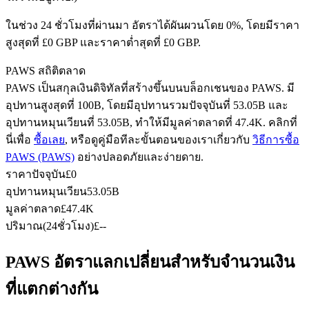
ในช่วง 24 ชั่วโมงที่ผ่านมา อัตราได้ผันผวนโดย 0%, โดยมีราคา
สูงสุดที่ £0 GBP และราคาต่ำสุดที่ £0 GBP.
ฟิวเจอร์ส USDC
PAWS สถิติตลาด
ฟิวเจอร์สที่ใช้ USDC เป็นหลักประกัน
PAWS เป็นสกุลเงินดิจิทัลที่สร้างขึ้นบนบล็อกเชนของ PAWS. มี
อุปทานสูงสุดที่ 100B, โดยมีอุปทานรวมปัจจุบันที่ 53.05B และ
อุปทานหมุนเวียนที่ 53.05B, ทำให้มีมูลค่าตลาดที่ 47.4K. คลิกที่
นี่เพื่อ
ซื้อเลย
, หรือดูคู่มือทีละขั้นตอนของเราเกี่ยวกับ
วิธีการซื้อ
PAWS (PAWS)
อย่างปลอดภัยและง่ายดาย.
ราคาปัจจุบัน
£
0
อุปทานหมุนเวียน
53.05B
มูลค่าตลาด
£
47.4K
ปริมาณ(24ชั่วโมง)
£
--
คัดลอกการซื้อขาย
เข้าร่วมกับเทรดเดอร์ชั้นนำ
PAWS อัตราแลกเปลี่ยนสำหรับจำนวนเงิน
ที่แตกต่างกัน