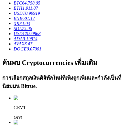
BTC
64,758.05
ETH
1,911.87
USDT
0.99919
BNB
601.17
XRP
1.03
SOL
75.96
เงินกู้
USDC
0.99868
ADA
0.19814
บริการยืมเงินที่ได้รับการสนับสนุนจาก Crypto
AVAX
6.47
DOGE
0.07001
ค้นพบ Cryptocurrencies เพิ่มเติม
การเลือกสกุลเงินดิจิทัลใหม่ที่เพิ่งถูกเพิ่มและกำลังเป็นที่
นิยมบน
Bitrue
.
ลงทุนอัตโนมัติ
GRVT
คว้าผลกำไรระยะยาวและผลประโยชน์ที่ยืดหยุ่น
Grvt