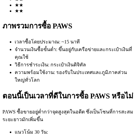
★
★
★
★
ภาพรวมการซื้อ PAWS
เวลาซื้อโดยประมาณ
:
~15 นาที
จำนวนเงินซื้อขั้นต่ำ
:
ขึ้นอยู่กับเครือข่ายและกระเป๋าเงินที่
ฟิวเจอร์ส COIN-M
คุณใช้
ฟิวเจอร์สสกุลเงินดิจิทัล
วิธีการชำระเงิน
:
กระเป๋าเงินดิจิทัล
ความพร้อมใช้งาน
:
รองรับในประเทศและภูมิภาคส่วน
ใหญ่ทั่วโลก
TradFi
ตอนนี้เป็นเวลาที่ดีในการซื้อ PAWS หรือไม่
อนุพันธ์ของหุ้น ฟอเร็กซ์ โลหะมีค่า และสินค้าโภคภัณฑ์
PAWS ซื้อขายอยู่ต่ำกว่าจุดสูงสุดในอดีต ซึ่งเป็นโซนที่การสะสม
ระยะยาวมักเพิ่มขึ้น
แนวโน้ม 30 วัน
: