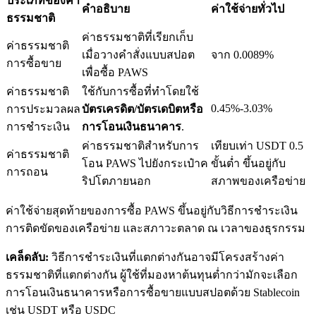
ประเภทของค่า
คำอธิบาย
ค่าใช้จ่ายทั่วไป
ธรรมชาติ
ค่าธรรมชาติที่เรียกเก็บ
ค่าธรรมชาติ
เมื่อวางคำสั่งแบบสปอต
จาก 0.0089%
การซื้อขาย
เพื่อซื้อ PAWS
เงินกู้
ค่าธรรมชาติ
ใช้กับการซื้อที่ทำโดยใช้
บริการยืมเงินที่ได้รับการสนับสนุนจาก Crypto
0.45%-3.03%
การประมวลผล
บัตรเครดิต/บัตรเดบิตหรือ
การชำระเงิน
การโอนเงินธนาคาร
.
ค่าธรรมชาติสำหรับการ
เทียบเท่า USDT 0.5
ค่าธรรมชาติ
โอน PAWS ไปยังกระเป๋าค
ขั้นต่ำ ขึ้นอยู่กับ
การถอน
ริปโตภายนอก
สภาพของเครือข่าย
ค่าใช้จ่ายสุดท้ายของการซื้อ PAWS ขึ้นอยู่กับวิธีการชำระเงิน
การติดขัดของเครือข่าย และสภาวะตลาด ณ เวลาของธุรกรรม
ลงทุนอัตโนมัติ
เคล็ดลับ:
วิธีการชำระเงินที่แตกต่างกันอาจมีโครงสร้างค่า
ธรรมชาติที่แตกต่างกัน ผู้ใช้ที่มองหาต้นทุนต่ำกว่ามักจะเลือก
คว้าผลกำไรระยะยาวและผลประโยชน์ที่ยืดหยุ่น
การโอนเงินธนาคารหรือการซื้อขายแบบสปอตด้วย Stablecoin
เช่น USDT หรือ USDC