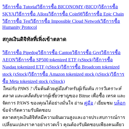
วิธีการซื้อ Tutorial
วิธีการซื้อ BICONOMY (BICO)
วิธีการซื้อ
SKYAI
วิธีการซื้อ Allora
วิธีการซื้อ Coin98
วิธีการซื้อ Epic Chain
วิธีการซื้อ Test
วิธีการซื้อ Impossible Cloud Network
วิธีการซื้อ
Humanity Protocol
สกุลเงินดิจิทัลที่เพิ่งเข้าตลาด
วิธีการซื้อ Pipedog
วิธีการซื้อ Canton
วิธีการซื้อ Grvt
วิธีการซื้อ
AEON
วิธีการซื้อ SP500 tokenized ETF (xStock)
วิธีการซื้อ
Nasdaq tokenized ETF (xStock)
วิธีการซื้อ Broadcom tokenized
stock (xStock)
วิธีการซื้อ Amazon tokenized stock (xStock)
วิธีการ
ซื้อ Meta tokenized stock (xStock)
ใหม่กับ PAWS ?
เริ่มต้นด้วย
คู่มือสำหรับผู้เริ่มต้น การวิเคราะห์
ตลาด และเคล็ดลับจากผู้เชี่ยวชาญ
ของ Bitrue เพื่อซื้อ เทรด และ
จัดการ PAWS ของคุณได้อย่างมั่นใจ อ่าน
คู่มือ
/ เยี่ยมชม
บล็อก
ข้อจำกัดความรับผิดชอบ
ตลาดสกุลเงินดิจิทัลมีความผันผวนสูงและอาจประสบการณ์การ
เปลี่ยนแปลงราคาอย่างรวดเร็ว คุณต้องรับผิดชอบเพียงคนเดียว