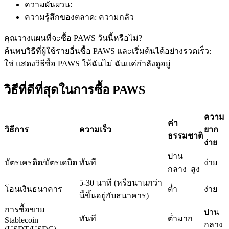
ความผันผวน
:
ความรู้สึกของตลาด
:
ความกลัว
คุณวางแผนที่จะซื้อ PAWS วันนี้หรือไม่?
ฟิวเจอร์ส USDC
ค้นพบวิธีที่ผู้ใช้รายอื่นซื้อ PAWS และเริ่มต้นได้อย่างรวดเร็ว:
ฟิวเจอร์สที่ใช้ USDC เป็นหลักประกัน
ใช่ แสดงวิธีซื้อ PAWS ให้ฉัน
ไม่ ฉันแค่กำลังดูอยู่
วิธีที่ดีที่สุดในการซื้อ PAWS
ความ
ค่า
วิธีการ
ความเร็ว
ยาก
ธรรมชาติ
ง่าย
ปาน
บัตรเครดิต/บัตรเดบิต
ทันที
ง่าย
กลาง–สูง
คัดลอกการซื้อขาย
5-30 นาที (หรือนานกว่า
โอนเงินธนาคาร
ต่ำ
ง่าย
เข้าร่วมกับเทรดเดอร์ชั้นนำ
นี้ขึ้นอยู่กับธนาคาร)
การซื้อขาย
ปาน
ทันที
ต่ำมาก
Stablecoin
กลาง