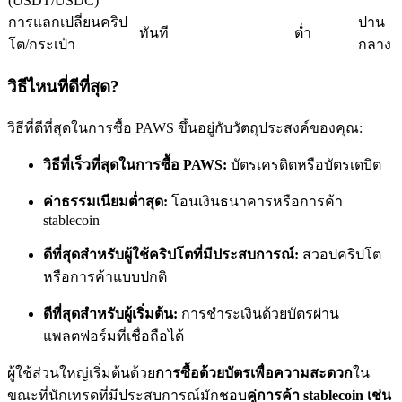
(USDT/USDC)
การแลกเปลี่ยนคริป
ปาน
ทันที
ต่ำ
โต/กระเป๋า
กลาง
วิธีไหนที่ดีที่สุด?
เป็นเทรดเดอร์คัดลอก
วิธีที่ดีที่สุดในการซื้อ PAWS ขึ้นอยู่กับวัตถุประสงค์ของคุณ:
เพลิดเพลินกับการแบ่งปันผลกำไรและค่าคอมมิชชั่นการคัด
วิธีที่เร็วที่สุดในการซื้อ PAWS:
บัตรเครดิตหรือบัตรเดบิต
ลอกการซื้อขาย
ค่าธรรมเนียมต่ำสุด:
โอนเงินธนาคารหรือการค้า
stablecoin
ดีที่สุดสำหรับผู้ใช้คริปโตที่มีประสบการณ์:
สวอปคริปโต
หรือการค้าแบบปกติ
ดีที่สุดสำหรับผู้เริ่มต้น:
การชำระเงินด้วยบัตรผ่าน
แพลตฟอร์มที่เชื่อถือได้
ข้อมูล
ผู้ใช้ส่วนใหญ่เริ่มต้นด้วย
การซื้อด้วยบัตรเพื่อความสะดวก
ใน
ขณะที่นักเทรดที่มีประสบการณ์มักชอบ
คู่การค้า stablecoin เช่น