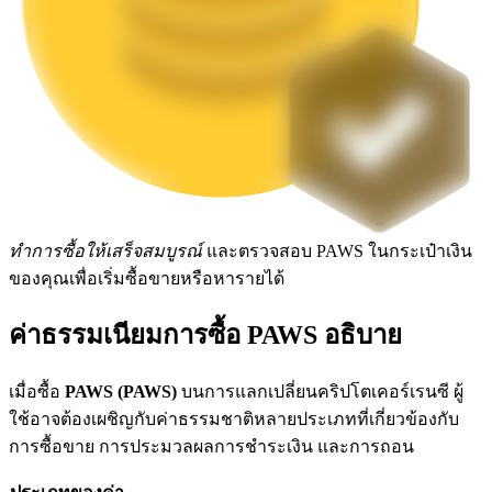
Launchpool
การเซ้งแบบยืดหยุ่นเพื่อรับโทเคนยอดนิยม
ทำการซื้อให้เสร็จสมบูรณ์
และตรวจสอบ PAWS ในกระเป๋าเงิน
ของคุณเพื่อเริ่มซื้อขายหรือหารายได้
การล็อค BTR
ค่าธรรมเนียมการซื้อ PAWS อธิบาย
การลงทุนพิเศษสำหรับผู้ถือ BTR
เมื่อซื้อ
PAWS (PAWS)
บนการแลกเปลี่ยนคริปโตเคอร์เรนซี ผู้
ใช้อาจต้องเผชิญกับค่าธรรมชาติหลายประเภทที่เกี่ยวข้องกับ
การซื้อขาย การประมวลผลการชำระเงิน และการถอน