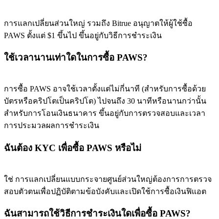
การแลกเปลี่ยนส่วนใหญ่ รวมถึง Bitrue อนุญาตให้ผู้ใช้ซื้อ
PAWS ตั้งแต่ $1 ขึ้นไป ขึ้นอยู่กับวิธีการชำระเงิน
Exclusive for BitMart Users
ใช้เวลานานเท่าใดในการซื้อ PAWS?
Register & Trade to Win 500,000 USDT
การซื้อ PAWS อาจใช้เวลาตั้งแต่ไม่กี่นาที (สำหรับการซื้อด้วย
Precious Metals Trading Carnival
บัตรหรือคริปโตเป็นคริปโต) ไปจนถึง 30 นาทีหรือนานกว่านั้น
สำหรับการโอนเงินธนาคาร ขึ้นอยู่กับการตรวจสอบและเวลา
Trade Gold & Silver · 33,333 USDT Bonus
การประมวลผลการชำระเงิน
ฉันต้อง KYC เพื่อซื้อ PAWS หรือไม่
USDT New User Exclusive 10% APR
USDT Flexible Staking | Daily Rewards
ใช่ การแลกเปลี่ยนแบบกระจายศูนย์ส่วนใหญ่ต้องการการตรวจ
สอบตัวตนเพื่อปฏิบัติตามข้อบังคับและเปิดใช้การซื้อเงินฟิแอต
ฉันสามารถใช้วิธีการชำระเงินใดเพื่อซื้อ PAWS?
BTC New User Exclusive: 6.5% APR