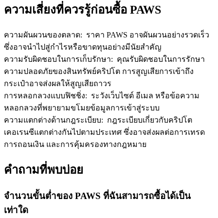
ความเสี่ยงที่ควรรู้ก่อนซื้อ PAWS
เชิญเพื่อนเพื่อรับรางวัลเงินสด
BTC Welcome Rewards
ความผันผวนของตลาด
:
ราคา PAWS อาจผันผวนอย่างรวดเร็ว
ซึ่งอาจนำไปสู่กำไรหรือขาดทุนอย่างมีนัยสำคัญ
ความรับผิดชอบในการเก็บรักษา
:
คุณรับผิดชอบในการรักษา
ความปลอดภัยของสินทรัพย์คริปโต การสูญเสียการเข้าถึง
กระเป๋าอาจส่งผลให้สูญเสียถาวร
การหลอกลวงแบบฟิชชิ่ง
:
ระวังเว็บไซต์ อีเมล หรือข้อความ
หลอกลวงที่พยายามขโมยข้อมูลการเข้าสู่ระบบ
ความแตกต่างด้านกฎระเบียบ
:
กฎระเบียบเกี่ยวกับคริปโต
เคอเรนซีแตกต่างกันไปตามประเทศ ซึ่งอาจส่งผลต่อการเทรด
BTC Welcome Rewards
การถอนเงิน และการคุ้มครองทางกฎหมาย
Deposit & Trade BTC to Share 25000 USDT prize pool!
คำถามที่พบบ่อย
จำนวนขั้นต่ำของ PAWS ที่ฉันสามารถซื้อได้เป็น
Deposit CASHCAT & Win
เท่าใด
Share 500000 CASHCAT prize pool