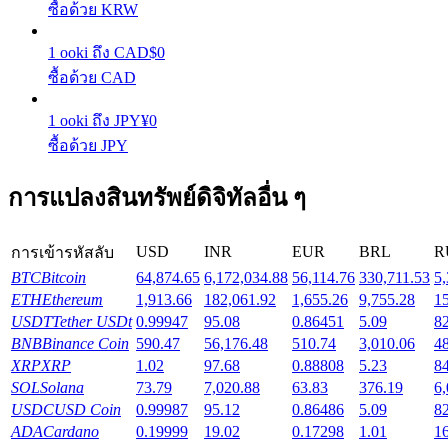
ซื้อด้วย KRW
รับรางวัลการแข่งขันทุกวัน
1
ooki
ถึง
CAD
$
0
ซื้อด้วย CAD
1
ooki
ถึง
JPY
¥
0
ซื้อด้วย JPY
การแปลงสินทรัพย์ดิจิทัลอื่น ๆ
การปักหลัก
USD
INR
EUR
BRL
R
การเข้ารหัสลับ
ผลตอบแทนสูงและเข้าถึงได้ทันที
BTC
Bitcoin
64,874.65
6,172,034.88
56,114.76
330,711.53
5,
ETH
Ethereum
1,913.66
182,061.92
1,655.26
9,755.28
1
USDT
Tether USDt
0.99947
95.08
0.86451
5.09
8
BNB
Binance Coin
590.47
56,176.48
510.74
3,010.06
4
XRP
XRP
1.02
97.68
0.88808
5.23
8
SOL
Solana
73.79
7,020.88
63.83
376.19
6,
USDC
USD Coin
0.99987
95.12
0.86486
5.09
8
ADA
Cardano
0.19999
19.02
0.17298
1.01
1