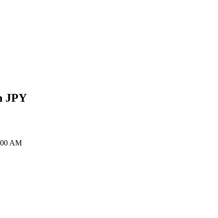
n
JPY
1:00 AM