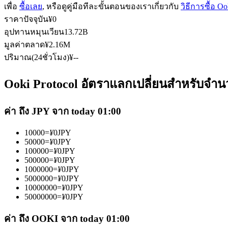
เพื่อ
ซื้อเลย
, หรือดูคู่มือทีละขั้นตอนของเราเกี่ยวกับ
วิธีการซื้อ O
ราคาปัจจุบัน
¥
0
อุปทานหมุนเวียน
13.72B
ฟิวเจอร์ส USDC
มูลค่าตลาด
¥
2.16M
ปริมาณ(24ชั่วโมง)
¥
--
ฟิวเจอร์สที่ใช้ USDC เป็นหลักประกัน
Ooki Protocol อัตราแลกเปลี่ยนสำหรับจำนว
ค่า ถึง JPY จาก today 01:00
10000
=
¥
0
JPY
50000
=
¥
0
JPY
100000
=
¥
0
JPY
500000
=
¥
0
JPY
1000000
=
¥
0
JPY
คัดลอกการซื้อขาย
5000000
=
¥
0
JPY
10000000
=
¥
0
JPY
เข้าร่วมกับเทรดเดอร์ชั้นนำ
50000000
=
¥
0
JPY
ค่า ถึง OOKI จาก today 01:00