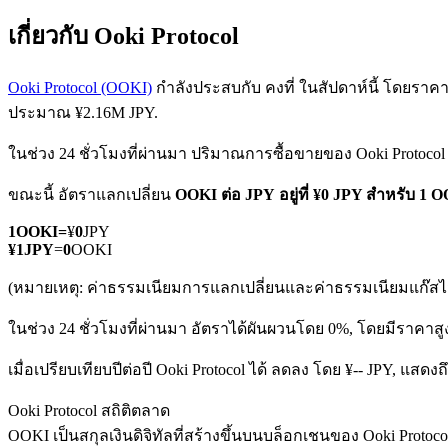
เกี่ยวกับ Ooki Protocol
Ooki Protocol (OOKI)
กำลังประสบกับ คงที่ ในสัปดาห์นี้ โดยราคาปั
ประมาณ ¥2.16M JPY.
ในช่วง 24 ชั่วโมงที่ผ่านมา ปริมาณการซื้อขายของ Ooki Protocol 
ฟิวเจอร์ส COIN-M
ขณะนี้ อัตราแลกเปลี่ยน
OOKI ต่อ JPY
อยู่ที่ ¥0 JPY สำหรับ 1 
ฟิวเจอร์สสกุลเงินดิจิทัล
1
OOKI
=
¥
0
JPY
¥
1
JPY
=
0
OOKI
TradFi
(หมายเหตุ: ค่าธรรมเนียมการแลกเปลี่ยนและค่าธรรมเนียมแก๊สไม่
อนุพันธ์ของหุ้น ฟอเร็กซ์ โลหะมีค่า และสินค้าโภคภัณฑ์
ในช่วง 24 ชั่วโมงที่ผ่านมา อัตราได้ผันผวนโดย 0%, โดยมีราคาสูงส
เมื่อเปรียบเทียบปีต่อปี Ooki Protocol ได้ ลดลง โดย ¥-- JPY, แส
Ooki Protocol สถิติตลาด
OOKI เป็นสกุลเงินดิจิทัลที่สร้างขึ้นบนบล็อกเชนของ Ooki Protocol