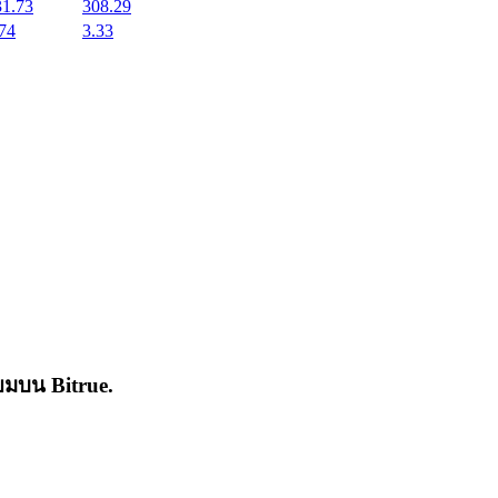
31.73
308.29
74
3.33
่นิยมบน
Bitrue
.