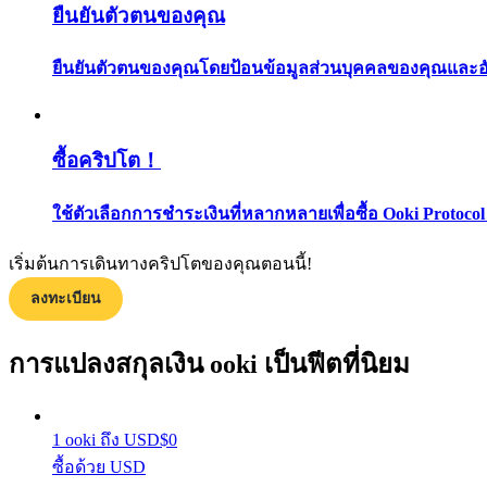
ยืนยันตัวตนของคุณ
ยืนยันตัวตนของคุณโดยป้อนข้อมูลส่วนบุคคลของคุณและอัปโ
ซื้อคริปโต！
แนะนำ
ใช้ตัวเลือกการชำระเงินที่หลากหลายเพื่อซื้อ Ooki Protocol
คู่มือเริ่มต้นฟิวเจอร์ส
เริ่มต้นการเดินทางคริปโตของคุณตอนนี้!
ลงทะเบียน
การแปลงสกุลเงิน ooki เป็นฟีตที่นิยม
1
ooki
ถึง
USD
$
0
ซื้อด้วย USD
กลยุทธ์การซื้อขาย