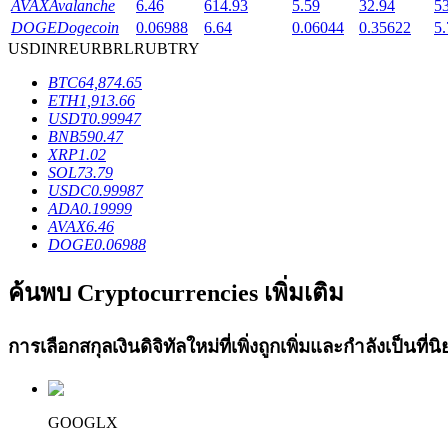
AVAX
Avalanche
6.46
614.93
5.59
32.94
5
Launchpool
DOGE
Dogecoin
0.06988
6.64
0.06044
0.35622
5.
USD
INR
EUR
BRL
RUB
TRY
การเซ้งแบบยืดหยุ่นเพื่อรับโทเคนยอดนิยม
BTC
64,874.65
ETH
1,913.66
USDT
0.99947
BNB
590.47
XRP
1.02
SOL
73.79
USDC
0.99987
ADA
0.19999
AVAX
6.46
DOGE
0.06988
การล็อค BTR
ค้นพบ Cryptocurrencies เพิ่มเติม
การลงทุนพิเศษสำหรับผู้ถือ BTR
การเลือกสกุลเงินดิจิทัลใหม่ที่เพิ่งถูกเพิ่มและกำลังเป็นที
GOOGLX