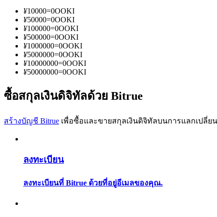
¥
10000
=
0
OOKI
¥
50000
=
0
OOKI
¥
100000
=
0
OOKI
¥
500000
=
0
OOKI
¥
1000000
=
0
OOKI
¥
5000000
=
0
OOKI
¥
10000000
=
0
OOKI
เป็นเทรดเดอร์คัดลอก
¥
50000000
=
0
OOKI
เพลิดเพลินกับการแบ่งปันผลกำไรและค่าคอมมิชชั่นการคั
ซื้อสกุลเงินดิจิทัลด้วย Bitrue
สร้างบัญชี Bitrue
เพื่อซื้อและขายสกุลเงินดิจิทัลบนการแลกเปลี่ยน
ลงทะเบียน
ลงทะเบียนที่ Bitrue ด้วยที่อยู่อีเมลของคุณ.
ข้อมูล
การวิเคราะห์ข้อมูลขนาดใหญ่ รวมถึงข้อมูลการค้า ฯลฯ