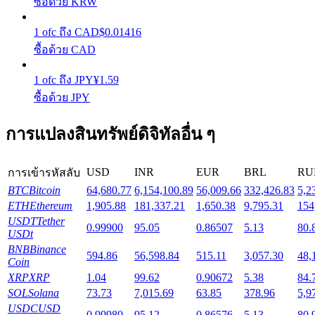
ซื้อด้วย KRW
1
ofc
ถึง
CAD
$
0.01416
Launchpool
ซื้อด้วย CAD
การเซ้งแบบยืดหยุ่นเพื่อรับโทเคนยอดนิยม
1
ofc
ถึง
JPY
¥
1.59
ซื้อด้วย JPY
การแปลงสินทรัพย์ดิจิทัลอื่น ๆ
USD
INR
EUR
BRL
RU
การเข้ารหัสลับ
BTC
Bitcoin
64,680.77
6,154,100.89
56,009.66
332,426.83
5,2
ETH
Ethereum
1,905.88
181,337.21
1,650.38
9,795.31
154
การล็อค BTR
USDT
Tether
0.99900
95.05
0.86507
5.13
80.
USDt
การลงทุนพิเศษสำหรับผู้ถือ BTR
BNB
Binance
594.86
56,598.84
515.11
3,057.30
48,
Coin
XRP
XRP
1.04
99.62
0.90672
5.38
84.
SOL
Solana
73.73
7,015.69
63.85
378.96
5,9
USDC
USD
0.99980
95.12
0.86576
5.13
80.