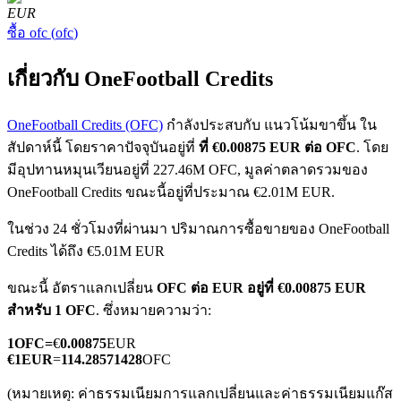
EUR
ซื้อ
ofc
(
ofc
)
เกี่ยวกับ OneFootball Credits
OneFootball Credits (OFC)
กำลังประสบกับ แนวโน้มขาขึ้น ใน
ฟิวเจอร์ส COIN-M
สัปดาห์นี้ โดยราคาปัจจุบันอยู่ที่
ที่ €0.00875 EUR ต่อ OFC
. โดย
มีอุปทานหมุนเวียนอยู่ที่ 227.46M OFC, มูลค่าตลาดรวมของ
ฟิวเจอร์สสกุลเงินดิจิทัล
OneFootball Credits ขณะนี้อยู่ที่ประมาณ €2.01M EUR.
ในช่วง 24 ชั่วโมงที่ผ่านมา ปริมาณการซื้อขายของ OneFootball
TradFi
Credits ได้ถึง €5.01M EUR
อนุพันธ์ของหุ้น ฟอเร็กซ์ โลหะมีค่า และสินค้าโภคภัณฑ์
ขณะนี้ อัตราแลกเปลี่ยน
OFC ต่อ EUR
อยู่ที่ €0.00875 EUR
สำหรับ 1 OFC
. ซึ่งหมายความว่า:
1
OFC
=
€
0.00875
EUR
€
1
EUR
=
114.28571428
OFC
(หมายเหตุ: ค่าธรรมเนียมการแลกเปลี่ยนและค่าธรรมเนียมแก๊ส