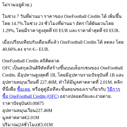
ไม่รวมอยู่ด้วย.)
ในช่วง 7 วันที่ผ่านมา ราคาของ OneFootball Credits ได้ เพิ่มขึ้น
ฟิวเจอร์ส USDC
โดย 14.7%.
ในช่วง 24 ชั่วโมงที่ผ่านมา อัตราได้ผันผวนโดย
1.29%, โดยมีราคาสูงสุดที่ €0 EUR และราคาต่ำสุดที่ €0 EUR.
ฟิวเจอร์สที่ใช้ USDC เป็นหลักประกัน
เมื่อเปรียบเทียบกับเดือนที่แล้ว OneFootball Credits ได้ ลดลง โดย
40.66%.ลง จาก €-- EUR.
OneFootball Credits สถิติตลาด
OFC เป็นสกุลเงินดิจิทัลที่สร้างขึ้นบนบล็อกเชนของ OneFootball
Credits. มีอุปทานสูงสุดที่ 1B, โดยมีอุปทานรวมปัจจุบันที่ 1B และ
อุปทานหมุนเวียนที่ 227.46M, ทำให้มีมูลค่าตลาดที่ 2.01M. คลิก
ที่นี่เพื่อ
ซื้อเลย
, หรือดูคู่มือทีละขั้นตอนของเราเกี่ยวกับ
วิธีการ
คัดลอกการซื้อขาย
ซื้อ OneFootball Credits (OFC)
อย่างปลอดภัยและง่ายดาย.
ราคาปัจจุบัน
€
0.00875
เข้าร่วมกับเทรดเดอร์ชั้นนำ
อุปทานหมุนเวียน
227.46M
มูลค่าตลาด
€
2.01M
ปริมาณ(24ชั่วโมง)
€
5.01M