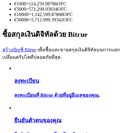
การวิเคราะห์ข้อมูลขนาดใหญ่ รวมถึงข้อมูลการค้า ฯลฯ
€
1000
=
114,259.98786
OFC
€
5000
=
571,299.93934
OFC
€
10000
=
1,142,599.87868
OFC
€
50000
=
5,712,999.39342
OFC
ซื้อสกุลเงินดิจิทัลด้วย Bitrue
สร้างบัญชี Bitrue
เพื่อซื้อและขายสกุลเงินดิจิทัลบนการแลก
เปลี่ยนคริปโตที่ปลอดภัยที่สุด.
แนะนำ
คู่มือเริ่มต้นฟิวเจอร์ส
ลงทะเบียน
ลงทะเบียนที่ Bitrue ด้วยที่อยู่อีเมลของคุณ.
ยืนยันตัวตนของคุณ