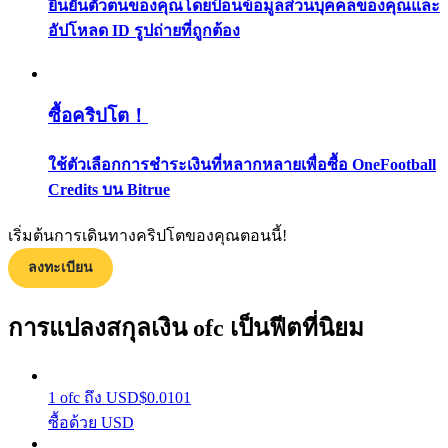
ยืนยันตัวตนของคุณโดยป้อนข้อมูลส่วนบุคคลของคุณและ
กลยุทธ์การซื้อขาย
อัปโหลด ID รูปถ่ายที่ถูกต้อง
เรียนรู้วิธีการรักษาผลกำไร
ซื้อคริปโต！
ใช้ตัวเลือกการชำระเงินที่หลากหลายเพื่อซื้อ OneFootball
Credits บน Bitrue
เริ่มต้นการเดินทางคริปโตของคุณตอนนี้!
ได้รับ
ลงทะเบียน
การแปลงสกุลเงิน ofc เป็นฟีตที่นิยม
1
ofc
ถึง
USD
$
0.0101
ซื้อด้วย USD
พาวเวอร์พิกกี้