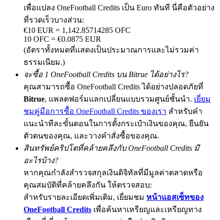
เพื่อแปลง OneFootball Credits เป็น Euro ทันที นี่คือตัวอย่าง
ที่รวดเร็วบางส่วน:
€10 EUR = 1,142.85714285 OFC
10 OFC = €0.0875 EUR
Precious Metals Trading Carnival
(อัตราทั้งหมดที่แสดงเป็นประมาณการและไม่รวมค่า
Trade Gold & Silver · 33,333 USDT Bonus
ธรรมเนียม.)
จะซื้อ 1 OneFootball Credits บน Bitrue ได้อย่างไร?
คุณสามารถซื้อ OneFootball Credits ได้อย่างปลอดภัยที่
Bitrue
, แพลตฟอร์มแลกเปลี่ยนแบบรวมศูนย์ชั้นนำ.
เยี่ยม
USDT New User Exclusive 10% APR
ชมคู่มือการซื้อ OneFootball Credits ของเรา
สำหรับคำ
USDT Flexible Staking | Daily Rewards
แนะนำทีละขั้นตอนในการตั้งกระเป๋าเงินของคุณ, ยืนยัน
ตัวตนของคุณ, และวางคำสั่งซื้อของคุณ.
สินทรัพย์คริปโตที่คล้ายคลึงกับ OneFootball Credits มี
New Listing Futures Fest
อะไรบ้าง?
หากคุณกำลังสำรวจสกุลเงินดิจิทัลที่มีมูลค่าตลาดหรือ
Trade New Futures, Win 200,000 USDT
คุณสมบัติที่คล้ายคลึงกัน ให้ตรวจสอบ:
สำหรับรายละเอียดเพิ่มเติม, เยี่ยมชม
หน้าแอสเซ็ทของ
OneFootball Credits
เพื่อค้นหาเหรียญและเหรียญทาง
Crypto World Cup 2026: Grand Finale