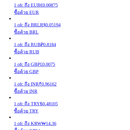
1
ofc
ถึง
EUR
€
0.00875
รับรางวัลการแข่งขันทุกวัน
ซื้อด้วย EUR
1
ofc
ถึง
BRL
R$
0.05194
ซื้อด้วย BRL
1
ofc
ถึง
RUB
₽
0.8184
ซื้อด้วย RUB
1
ofc
ถึง
GBP
£
0.0075
ซื้อด้วย GBP
การปักหลัก
1
ofc
ถึง
INR
₹
0.96162
ผลตอบแทนสูงและเข้าถึงได้ทันที
ซื้อด้วย INR
1
ofc
ถึง
TRY
₺
0.48105
ซื้อด้วย TRY
1
ofc
ถึง
KRW
₩
14.36