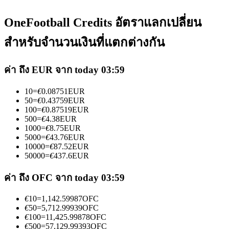
OneFootball Credits อัตราแลกเปลี่ยน
สำหรับจำนวนเงินที่แตกต่างกัน
ค่า ถึง EUR จาก today 03:59
เป็นเทรดเดอร์คัดลอก
10
=
€
0.08751
EUR
เพลิดเพลินกับการแบ่งปันผลกำไรและค่าคอมมิชชั่นการคัด
50
=
€
0.43759
EUR
ลอกการซื้อขาย
100
=
€
0.87519
EUR
500
=
€
4.38
EUR
1000
=
€
8.75
EUR
5000
=
€
43.76
EUR
10000
=
€
87.52
EUR
50000
=
€
437.6
EUR
ค่า ถึง OFC จาก today 03:59
€
10
=
1,142.59987
OFC
€
50
=
5,712.99939
OFC
ข้อมูล
€
100
=
11,425.99878
OFC
€
500
=
57,129.99393
OFC