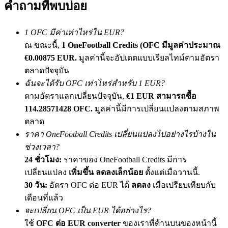
คำถามที่พบบ่อย
เชิญเพื่อนเพื่อรับรางวัลเงินสด
Deposit CASHCAT & Win
1 OFC มีค่าเท่าไหร่ใน EUR?
ณ ขณะนี้,
1 OneFootball Credits (OFC มีมูลค่าประมาณ
€0.00875 EUR.
มูลค่านี้จะอัปเดตแบบเรียลไทม์ตามอัตรา
ตลาดปัจจุบัน
ฉันจะได้รับ OFC เท่าไหร่สำหรับ 1 EUR?
ตามอัตราแลกเปลี่ยนปัจจุบัน,
€1 EUR สามารถซื้อ
114.28571428 OFC.
มูลค่านี้มีการเปลี่ยนแปลงตามสภาพ
ตลาด
ราคา OneFootball Credits เปลี่ยนแปลงไปอย่างไรบ้างใน
ช่วงเวลา?
Deposit CASHCAT & Win
24 ชั่วโมง:
ราคาของ OneFootball Credits มีการ
Share 500000 CASHCAT prize pool
เปลี่ยนแปลง
เพิ่มขึ้น ลดลงเล็กน้อย
ตั้งแต่เมื่อวานนี้.
30 วัน:
อัตรา OFC ต่อ EUR ได้
ลดลง
เมื่อเปรียบเทียบกับ
เดือนที่แล้ว
จะเปลี่ยน OFC เป็น EUR ได้อย่างไร?
Exclusive for BitMart Users
ใช้
OFC ต่อ EUR converter
ของเราที่ด้านบนของหน้านี้
Register & Trade to Win 500,000 USDT