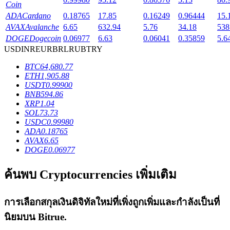
Coin
ADA
Cardano
0.18765
17.85
0.16249
0.96444
15.
AVAX
Avalanche
6.65
632.94
5.76
34.18
538
DOGE
Dogecoin
0.06977
6.63
0.06041
0.35859
5.6
USD
INR
EUR
BRL
RUB
TRY
เงินกู้
BTC
64,680.77
บริการยืมเงินที่ได้รับการสนับสนุนจาก Crypto
ETH
1,905.88
USDT
0.99900
BNB
594.86
XRP
1.04
SOL
73.73
USDC
0.99980
ADA
0.18765
AVAX
6.65
DOGE
0.06977
ค้นพบ Cryptocurrencies เพิ่มเติม
ลงทุนอัตโนมัติ
การเลือกสกุลเงินดิจิทัลใหม่ที่เพิ่งถูกเพิ่มและกำลังเป็นที่
คว้าผลกำไรระยะยาวและผลประโยชน์ที่ยืดหยุ่น
นิยมบน
Bitrue
.