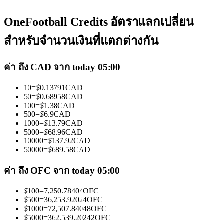
OneFootball Credits อัตราแลกเปลี่ยน
สำหรับจำนวนเงินที่แตกต่างกัน
ค่า ถึง CAD จาก today 05:00
เป็นเทรดเดอร์คัดลอก
10
=
$
0.13791
CAD
เพลิดเพลินกับการแบ่งปันผลกำไรและค่าคอมมิชชั่นการคัด
50
=
$
0.68958
CAD
ลอกการซื้อขาย
100
=
$
1.38
CAD
500
=
$
6.9
CAD
1000
=
$
13.79
CAD
5000
=
$
68.96
CAD
10000
=
$
137.92
CAD
50000
=
$
689.58
CAD
ค่า ถึง OFC จาก today 05:00
$
100
=
7,250.78404
OFC
$
500
=
36,253.92024
OFC
ข้อมูล
$
1000
=
72,507.84048
OFC
$
5000
=
362,539.20242
OFC