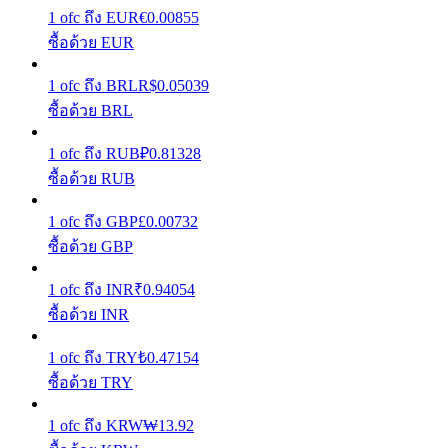
1
ofc
ถึง
EUR
€
0.00855
รับรางวัลการแข่งขันทุกวัน
ซื้อด้วย EUR
1
ofc
ถึง
BRL
R$
0.05039
ซื้อด้วย BRL
1
ofc
ถึง
RUB
₽
0.81328
ซื้อด้วย RUB
1
ofc
ถึง
GBP
£
0.00732
ซื้อด้วย GBP
การปักหลัก
1
ofc
ถึง
INR
₹
0.94054
ผลตอบแทนสูงและเข้าถึงได้ทันที
ซื้อด้วย INR
1
ofc
ถึง
TRY
₺
0.47154
ซื้อด้วย TRY
1
ofc
ถึง
KRW
₩
13.92