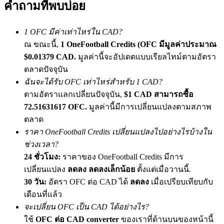
คำถามที่พบบ่อย
เชิญเพื่อนเพื่อรับรางวัลเงินสด
BTC Welcome Rewards
1 OFC มีค่าเท่าไหร่ใน CAD?
ณ ขณะนี้,
1 OneFootball Credits (OFC มีมูลค่าประมาณ
$0.01379 CAD.
มูลค่านี้จะอัปเดตแบบเรียลไทม์ตามอัตรา
ตลาดปัจจุบัน
ฉันจะได้รับ OFC เท่าไหร่สำหรับ 1 CAD?
ตามอัตราแลกเปลี่ยนปัจจุบัน,
$1 CAD สามารถซื้อ
72.51631617 OFC.
มูลค่านี้มีการเปลี่ยนแปลงตามสภาพ
ตลาด
ราคา OneFootball Credits เปลี่ยนแปลงไปอย่างไรบ้างใน
ช่วงเวลา?
BTC Welcome Rewards
24 ชั่วโมง:
ราคาของ OneFootball Credits มีการ
Deposit & Trade BTC to Share 25000 USDT prize pool!
เปลี่ยนแปลง
ลดลง ลดลงเล็กน้อย
ตั้งแต่เมื่อวานนี้.
30 วัน:
อัตรา OFC ต่อ CAD ได้
ลดลง
เมื่อเปรียบเทียบกับ
เดือนที่แล้ว
จะเปลี่ยน OFC เป็น CAD ได้อย่างไร?
Deposit CASHCAT & Win
ใช้
OFC ต่อ CAD converter
ของเราที่ด้านบนของหน้านี้
Share 500000 CASHCAT prize pool