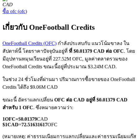
CAD
ซื้อ
ofc
(
ofc
)
เกี่ยวกับ OneFootball Credits
OneFootball Credits (OFC)
กำลังประสบกับ แนวโน้มขาลง ใน
ฟิวเจอร์ส COIN-M
สัปดาห์นี้ โดยราคาปัจจุบันอยู่ที่
ที่ $0.01379 CAD ต่อ OFC
. โดย
มีอุปทานหมุนเวียนอยู่ที่ 227.52M OFC, มูลค่าตลาดรวมของ
ฟิวเจอร์สสกุลเงินดิจิทัล
OneFootball Credits ขณะนี้อยู่ที่ประมาณ $3.24M CAD.
ในช่วง 24 ชั่วโมงที่ผ่านมา ปริมาณการซื้อขายของ OneFootball
TradFi
Credits ได้ถึง $9.06M CAD
อนุพันธ์ของหุ้น ฟอเร็กซ์ โลหะมีค่า และสินค้าโภคภัณฑ์
ขณะนี้ อัตราแลกเปลี่ยน
OFC ต่อ CAD
อยู่ที่ $0.01379 CAD
สำหรับ 1 OFC
. ซึ่งหมายความว่า:
1
OFC
=
$
0.01379
CAD
$
1
CAD
=
72.51631617
OFC
(หมายเหตุ: ค่าธรรมเนียมการแลกเปลี่ยนและค่าธรรมเนียมแก๊ส