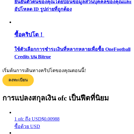
ยืนยันตัวตนของคุณโดยป้อนข้อมูลส่วนบุคคลของคุณและ
กลยุทธ์การซื้อขาย
อัปโหลด ID รูปถ่ายที่ถูกต้อง
เรียนรู้วิธีการรักษาผลกำไร
ซื้อคริปโต！
ใช้ตัวเลือกการชำระเงินที่หลากหลายเพื่อซื้อ OneFootball
Credits บน Bitrue
เริ่มต้นการเดินทางคริปโตของคุณตอนนี้!
ได้รับ
ลงทะเบียน
การแปลงสกุลเงิน ofc เป็นฟีตที่นิยม
1
ofc
ถึง
USD
$
0.00988
ซื้อด้วย USD
พาวเวอร์พิกกี้