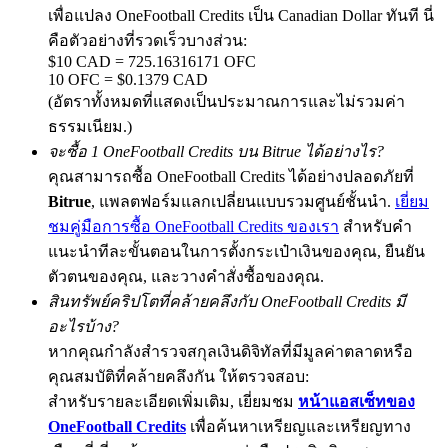
เพื่อแปลง OneFootball Credits เป็น Canadian Dollar ทันที นี่
คือตัวอย่างที่รวดเร็วบางส่วน:
$10 CAD = 725.16316171 OFC
10 OFC = $0.1379 CAD
Exclusive for BitMart Users
(อัตราทั้งหมดที่แสดงเป็นประมาณการและไม่รวมค่า
Register & Trade to Win 500,000 USDT
ธรรมเนียม.)
จะซื้อ 1 OneFootball Credits บน Bitrue ได้อย่างไร?
คุณสามารถซื้อ OneFootball Credits ได้อย่างปลอดภัยที่
Bitrue
, แพลตฟอร์มแลกเปลี่ยนแบบรวมศูนย์ชั้นนำ.
เยี่ยม
Precious Metals Trading Carnival
ชมคู่มือการซื้อ OneFootball Credits ของเรา
สำหรับคำ
Trade Gold & Silver · 33,333 USDT Bonus
แนะนำทีละขั้นตอนในการตั้งกระเป๋าเงินของคุณ, ยืนยัน
ตัวตนของคุณ, และวางคำสั่งซื้อของคุณ.
สินทรัพย์คริปโตที่คล้ายคลึงกับ OneFootball Credits มี
USDT New User Exclusive 10% APR
อะไรบ้าง?
หากคุณกำลังสำรวจสกุลเงินดิจิทัลที่มีมูลค่าตลาดหรือ
USDT Flexible Staking | Daily Rewards
คุณสมบัติที่คล้ายคลึงกัน ให้ตรวจสอบ:
สำหรับรายละเอียดเพิ่มเติม, เยี่ยมชม
หน้าแอสเซ็ทของ
OneFootball Credits
เพื่อค้นหาเหรียญและเหรียญทาง
BTC New User Exclusive: 6.5% APR