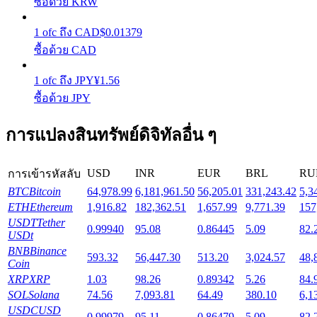
ซื้อด้วย KRW
1
ofc
ถึง
CAD
$
0.01379
Launchpool
ซื้อด้วย CAD
การเซ้งแบบยืดหยุ่นเพื่อรับโทเคนยอดนิยม
1
ofc
ถึง
JPY
¥
1.56
ซื้อด้วย JPY
การแปลงสินทรัพย์ดิจิทัลอื่น ๆ
USD
INR
EUR
BRL
RU
การเข้ารหัสลับ
BTC
Bitcoin
64,978.99
6,181,961.50
56,205.01
331,243.42
5,3
ETH
Ethereum
1,916.82
182,362.51
1,657.99
9,771.39
157
การล็อค BTR
USDT
Tether
0.99940
95.08
0.86445
5.09
82.
USDt
การลงทุนพิเศษสำหรับผู้ถือ BTR
BNB
Binance
593.32
56,447.30
513.20
3,024.57
48,
Coin
XRP
XRP
1.03
98.26
0.89342
5.26
84.
SOL
Solana
74.56
7,093.81
64.49
380.10
6,1
USDC
USD
0.99979
95.11
0.86479
5.09
82.