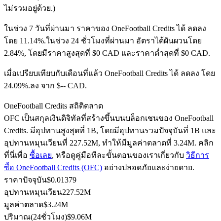
ไม่รวมอยู่ด้วย.)
ในช่วง 7 วันที่ผ่านมา ราคาของ OneFootball Credits ได้ ลดลง
ฟิวเจอร์ส USDC
โดย 11.14%.
ในช่วง 24 ชั่วโมงที่ผ่านมา อัตราได้ผันผวนโดย
2.84%, โดยมีราคาสูงสุดที่ $0 CAD และราคาต่ำสุดที่ $0 CAD.
ฟิวเจอร์สที่ใช้ USDC เป็นหลักประกัน
เมื่อเปรียบเทียบกับเดือนที่แล้ว OneFootball Credits ได้ ลดลง โดย
24.09%.ลง จาก $-- CAD.
OneFootball Credits สถิติตลาด
OFC เป็นสกุลเงินดิจิทัลที่สร้างขึ้นบนบล็อกเชนของ OneFootball
Credits. มีอุปทานสูงสุดที่ 1B, โดยมีอุปทานรวมปัจจุบันที่ 1B และ
อุปทานหมุนเวียนที่ 227.52M, ทำให้มีมูลค่าตลาดที่ 3.24M. คลิก
ที่นี่เพื่อ
ซื้อเลย
, หรือดูคู่มือทีละขั้นตอนของเราเกี่ยวกับ
วิธีการ
คัดลอกการซื้อขาย
ซื้อ OneFootball Credits (OFC)
อย่างปลอดภัยและง่ายดาย.
ราคาปัจจุบัน
$
0.01379
เข้าร่วมกับเทรดเดอร์ชั้นนำ
อุปทานหมุนเวียน
227.52M
มูลค่าตลาด
$
3.24M
ปริมาณ(24ชั่วโมง)
$
9.06M