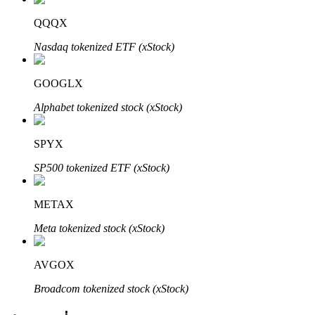
QQQX
Nasdaq tokenized ETF (xStock)
GOOGLX
Alphabet tokenized stock (xStock)
พันธมิตร Bitrue
SPYX
มากถึง 65% คอมมิชชั่น!
SP500 tokenized ETF (xStock)
METAX
Meta tokenized stock (xStock)
AVGOX
Broadcom tokenized stock (xStock)
การแนะนำ