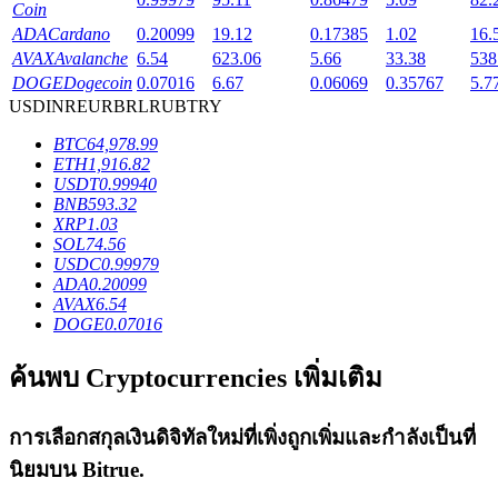
Coin
ADA
Cardano
0.20099
19.12
0.17385
1.02
16.
AVAX
Avalanche
6.54
623.06
5.66
33.38
538
DOGE
Dogecoin
0.07016
6.67
0.06069
0.35767
5.7
USD
INR
EUR
BRL
RUB
TRY
เงินกู้
BTC
64,978.99
บริการยืมเงินที่ได้รับการสนับสนุนจาก Crypto
ETH
1,916.82
USDT
0.99940
BNB
593.32
XRP
1.03
SOL
74.56
USDC
0.99979
ADA
0.20099
AVAX
6.54
DOGE
0.07016
ค้นพบ Cryptocurrencies เพิ่มเติม
ลงทุนอัตโนมัติ
การเลือกสกุลเงินดิจิทัลใหม่ที่เพิ่งถูกเพิ่มและกำลังเป็นที่
คว้าผลกำไรระยะยาวและผลประโยชน์ที่ยืดหยุ่น
นิยมบน
Bitrue
.