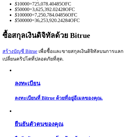
การวิเคราะห์ข้อมูลขนาดใหญ่ รวมถึงข้อมูลการค้า ฯลฯ
$
10000
=
725,078.40485
OFC
$
50000
=
3,625,392.02428
OFC
$
100000
=
7,250,784.04856
OFC
$
500000
=
36,253,920.24284
OFC
ซื้อสกุลเงินดิจิทัลด้วย Bitrue
สร้างบัญชี Bitrue
เพื่อซื้อและขายสกุลเงินดิจิทัลบนการแลก
เปลี่ยนคริปโตที่ปลอดภัยที่สุด.
แนะนำ
คู่มือเริ่มต้นฟิวเจอร์ส
ลงทะเบียน
ลงทะเบียนที่ Bitrue ด้วยที่อยู่อีเมลของคุณ.
ยืนยันตัวตนของคุณ