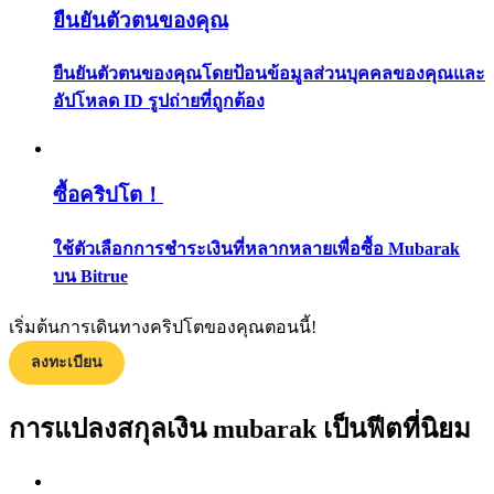
ยืนยันตัวตนของคุณ
กลยุทธ์การซื้อขาย
เรียนรู้วิธีการรักษาผลกำไร
ยืนยันตัวตนของคุณโดยป้อนข้อมูลส่วนบุคคลของคุณและ
อัปโหลด ID รูปถ่ายที่ถูกต้อง
ซื้อคริปโต！
ใช้ตัวเลือกการชำระเงินที่หลากหลายเพื่อซื้อ Mubarak
ได้รับ
บน Bitrue
เริ่มต้นการเดินทางคริปโตของคุณตอนนี้!
ลงทะเบียน
การแปลงสกุลเงิน mubarak เป็นฟีตที่นิยม
พาวเวอร์พิกกี้