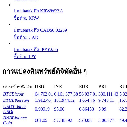
1
mubarak
ถึง
KRW
₩
22.8
Launchpool
ซื้อด้วย KRW
การเซ้งแบบยืดหยุ่นเพื่อรับโทเคนยอดนิยม
1
mubarak
ถึง
CAD
$
0.02259
ซื้อด้วย CAD
1
mubarak
ถึง
JPY
¥
2.56
ซื้อด้วย JPY
การแปลงสินทรัพย์ดิจิทัลอื่น ๆ
การล็อค BTR
USD
INR
EUR
BRL
RU
การเข้ารหัสลับ
BTC
Bitcoin
64,762.01
6,161,377.38
56,037.01
330,111.43
5,3
การลงทุนพิเศษสำหรับผู้ถือ BTR
ETH
Ethereum
1,912.40
181,944.12
1,654.76
9,748.11
157
USDT
Tether
0.99919
95.06
0.86458
5.09
82.
USDt
BNB
Binance
601.05
57,183.92
520.08
3,063.77
49,
Coin