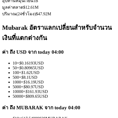
อุปทานหมุนเวียน
1B
มูลค่าตลาด
$
12.61M
ปริมาณ(24ชั่วโมง)
$
47.92M
Mubarak อัตราแลกเปลี่ยนสำหรับจำนวน
เป็นเทรดเดอร์คัดลอก
เงินที่แตกต่างกัน
เพลิดเพลินกับการแบ่งปันผลกำไรและค่าคอมมิชชั่นการคัด
ค่า ถึง USD จาก today 04:00
ลอกการซื้อขาย
10
=
$
0.16193
USD
50
=
$
0.80965
USD
100
=
$
1.62
USD
500
=
$
8.1
USD
1000
=
$
16.19
USD
5000
=
$
80.97
USD
10000
=
$
161.93
USD
50000
=
$
809.65
USD
ค่า ถึง MUBARAK จาก today 04:00
ข้อมูล