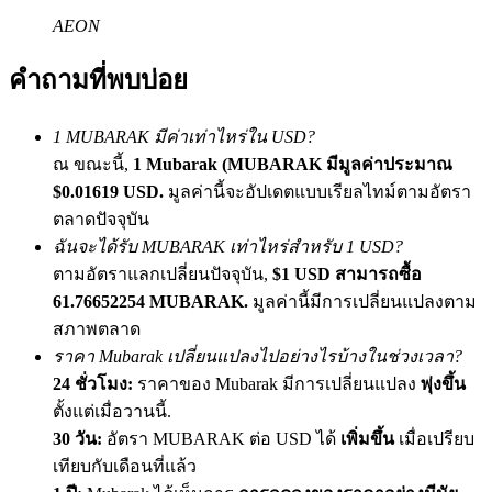
เชิญเพื่อนเพื่อรับรางวัลเงินสด
AEON
BTC Welcome Rewards
คำถามที่พบบ่อย
1 MUBARAK มีค่าเท่าไหร่ใน USD?
ณ ขณะนี้,
1 Mubarak (MUBARAK มีมูลค่าประมาณ
$0.01619 USD.
มูลค่านี้จะอัปเดตแบบเรียลไทม์ตามอัตรา
ตลาดปัจจุบัน
ฉันจะได้รับ MUBARAK เท่าไหร่สำหรับ 1 USD?
ตามอัตราแลกเปลี่ยนปัจจุบัน,
$1 USD สามารถซื้อ
61.76652254 MUBARAK.
มูลค่านี้มีการเปลี่ยนแปลงตาม
BTC Welcome Rewards
สภาพตลาด
ราคา Mubarak เปลี่ยนแปลงไปอย่างไรบ้างในช่วงเวลา?
Deposit & Trade BTC to Share 25000 USDT prize pool!
24 ชั่วโมง:
ราคาของ Mubarak มีการเปลี่ยนแปลง
พุ่งขึ้น
ตั้งแต่เมื่อวานนี้.
30 วัน:
อัตรา MUBARAK ต่อ USD ได้
เพิ่มขึ้น
เมื่อเปรียบ
Deposit CASHCAT & Win
เทียบกับเดือนที่แล้ว
Share 500000 CASHCAT prize pool