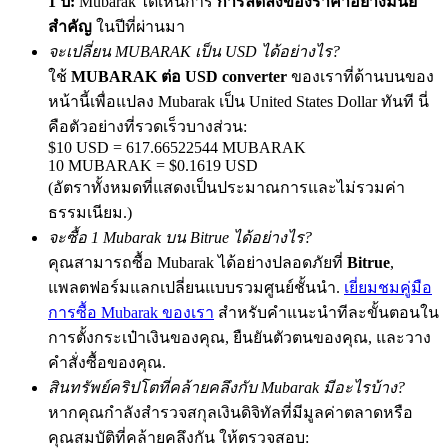
1 ปี:
Mubarak ได้เห็นการ
การลดลงของราคาอย่างมีนัย
สำคัญ
ในปีที่ผ่านมา
จะเปลี่ยน MUBARAK เป็น USD ได้อย่างไร?
ใช้
MUBARAK ต่อ USD converter
ของเราที่ด้านบนของ
Exclusive for BitMart Users
หน้านี้เพื่อแปลง Mubarak เป็น United States Dollar ทันที นี่
Register & Trade to Win 500,000 USDT
คือตัวอย่างที่รวดเร็วบางส่วน:
$10 USD = 617.66522544 MUBARAK
10 MUBARAK = $0.1619 USD
(อัตราทั้งหมดที่แสดงเป็นประมาณการและไม่รวมค่า
Precious Metals Trading Carnival
ธรรมเนียม.)
จะซื้อ 1 Mubarak บน Bitrue ได้อย่างไร?
Trade Gold & Silver · 33,333 USDT Bonus
คุณสามารถซื้อ Mubarak ได้อย่างปลอดภัยที่
Bitrue
,
แพลตฟอร์มแลกเปลี่ยนแบบรวมศูนย์ชั้นนำ.
เยี่ยมชมคู่มือ
การซื้อ Mubarak ของเรา
สำหรับคำแนะนำทีละขั้นตอนใน
USDT New User Exclusive 10% APR
การตั้งกระเป๋าเงินของคุณ, ยืนยันตัวตนของคุณ, และวาง
USDT Flexible Staking | Daily Rewards
คำสั่งซื้อของคุณ.
สินทรัพย์คริปโตที่คล้ายคลึงกับ Mubarak มีอะไรบ้าง?
หากคุณกำลังสำรวจสกุลเงินดิจิทัลที่มีมูลค่าตลาดหรือ
คุณสมบัติที่คล้ายคลึงกัน ให้ตรวจสอบ:
BTC New User Exclusive: 6.5% APR