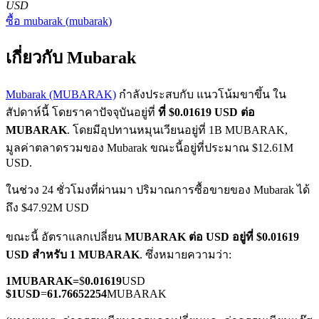
USD
ซื้อ
mubarak
(
mubarak
)
เกี่ยวกับ Mubarak
Mubarak (MUBARAK)
กำลังประสบกับ แนวโน้มขาขึ้น ใน
สัปดาห์นี้ โดยราคาปัจจุบันอยู่ที่
ที่ $0.01619 USD ต่อ
ฟิวเจอร์ส COIN-M
MUBARAK
. โดยมีอุปทานหมุนเวียนอยู่ที่ 1B MUBARAK,
ฟิวเจอร์สสกุลเงินดิจิทัล
มูลค่าตลาดรวมของ Mubarak ขณะนี้อยู่ที่ประมาณ $12.61M
USD.
ในช่วง 24 ชั่วโมงที่ผ่านมา ปริมาณการซื้อขายของ Mubarak ได้
TradFi
ถึง $47.92M USD
อนุพันธ์ของหุ้น ฟอเร็กซ์ โลหะมีค่า และสินค้าโภคภัณฑ์
ขณะนี้ อัตราแลกเปลี่ยน
MUBARAK ต่อ USD
อยู่ที่ $0.01619
USD สำหรับ 1 MUBARAK
. ซึ่งหมายความว่า:
1
MUBARAK
=
$
0.01619
USD
$
1
USD
=
61.76652254
MUBARAK