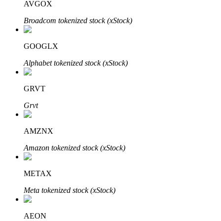
AVGOX
Broadcom tokenized stock (xStock)
GOOGLX
Alphabet tokenized stock (xStock)
พันธมิตร Bitrue
GRVT
มากถึง 65% คอมมิชชั่น!
Grvt
AMZNX
Amazon tokenized stock (xStock)
METAX
Meta tokenized stock (xStock)
การแนะนำ
AEON