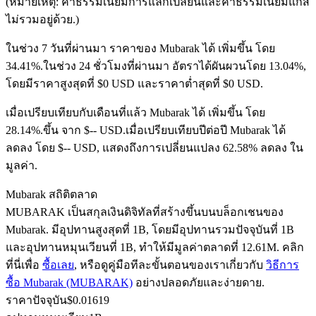
(หมายเหตุ: ค่าธรรมเนียมการแลกเปลี่ยนและค่าธรรมเนียมแก๊ส
ไม่รวมอยู่ด้วย.)
ในช่วง 7 วันที่ผ่านมา ราคาของ Mubarak ได้ เพิ่มขึ้น โดย
ฟิวเจอร์ส USDC
34.41%.
ในช่วง 24 ชั่วโมงที่ผ่านมา อัตราได้ผันผวนโดย 13.04%,
โดยมีราคาสูงสุดที่ $0 USD และราคาต่ำสุดที่ $0 USD.
ฟิวเจอร์สที่ใช้ USDC เป็นหลักประกัน
เมื่อเปรียบเทียบกับเดือนที่แล้ว Mubarak ได้ เพิ่มขึ้น โดย
28.14%.ขึ้น จาก $-- USD.
เมื่อเปรียบเทียบปีต่อปี Mubarak ได้
ลดลง โดย $-- USD, แสดงถึงการเปลี่ยนแปลง 62.58% ลดลง ใน
มูลค่า.
Mubarak สถิติตลาด
MUBARAK เป็นสกุลเงินดิจิทัลที่สร้างขึ้นบนบล็อกเชนของ
Mubarak. มีอุปทานสูงสุดที่ 1B, โดยมีอุปทานรวมปัจจุบันที่ 1B
คัดลอกการซื้อขาย
และอุปทานหมุนเวียนที่ 1B, ทำให้มีมูลค่าตลาดที่ 12.61M. คลิก
เข้าร่วมกับเทรดเดอร์ชั้นนำ
ที่นี่เพื่อ
ซื้อเลย
, หรือดูคู่มือทีละขั้นตอนของเราเกี่ยวกับ
วิธีการ
ซื้อ Mubarak (MUBARAK)
อย่างปลอดภัยและง่ายดาย.
ราคาปัจจุบัน
$
0.01619