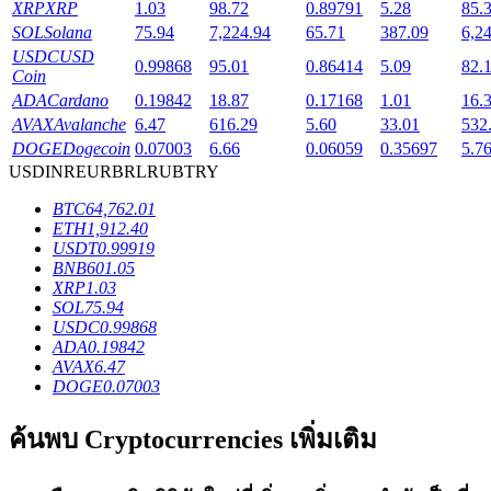
XRP
XRP
1.03
98.72
0.89791
5.28
85.
SOL
Solana
75.94
7,224.94
65.71
387.09
6,2
USDC
USD
0.99868
95.01
0.86414
5.09
82.
Coin
ADA
Cardano
0.19842
18.87
0.17168
1.01
16.
เงินกู้
AVAX
Avalanche
6.47
616.29
5.60
33.01
532
DOGE
Dogecoin
0.07003
6.66
0.06059
0.35697
5.7
บริการยืมเงินที่ได้รับการสนับสนุนจาก Crypto
USD
INR
EUR
BRL
RUB
TRY
BTC
64,762.01
ETH
1,912.40
USDT
0.99919
BNB
601.05
XRP
1.03
SOL
75.94
USDC
0.99868
ADA
0.19842
AVAX
6.47
DOGE
0.07003
ลงทุนอัตโนมัติ
ค้นพบ Cryptocurrencies เพิ่มเติม
คว้าผลกำไรระยะยาวและผลประโยชน์ที่ยืดหยุ่น