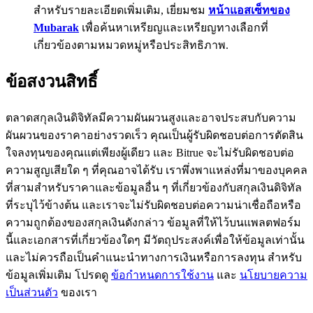
สำหรับรายละเอียดเพิ่มเติม, เยี่ยมชม
หน้าแอสเซ็ทของ
BTC Flexible Staking | Daily Rewards
Mubarak
เพื่อค้นหาเหรียญและเหรียญทางเลือกที่
เกี่ยวข้องตามหมวดหมู่หรือประสิทธิภาพ.
ข้อสงวนสิทธิ์
ตลาดสกุลเงินดิจิทัลมีความผันผวนสูงและอาจประสบกับความ
ผันผวนของราคาอย่างรวดเร็ว คุณเป็นผู้รับผิดชอบต่อการตัดสิน
ใจลงทุนของคุณแต่เพียงผู้เดียว และ Bitrue จะไม่รับผิดชอบต่อ
กิจกรรมเพิ่มเติม
ความสูญเสียใด ๆ ที่คุณอาจได้รับ เราพึ่งพาแหล่งที่มาของบุคคล
ที่สามสำหรับราคาและข้อมูลอื่น ๆ ที่เกี่ยวข้องกับสกุลเงินดิจิทัล
รับรางวัลและสิทธิพิเศษสุดพิเศษ
ที่ระบุไว้ข้างต้น และเราจะไม่รับผิดชอบต่อความน่าเชื่อถือหรือ
ความถูกต้องของสกุลเงินดังกล่าว ข้อมูลที่ให้ไว้บนแพลตฟอร์ม
ศูนย์รางวัล
นี้และเอกสารที่เกี่ยวข้องใดๆ มีวัตถุประสงค์เพื่อให้ข้อมูลเท่านั้น
เข้าสู่ระบบ
ลงชื่อ
และไม่ควรถือเป็นคำแนะนำทางการเงินหรือการลงทุน สำหรับ
ข้อมูลเพิ่มเติม โปรดดู
ข้อกำหนดการใช้งาน
และ
นโยบายความ
เป็นส่วนตัว
ของเรา