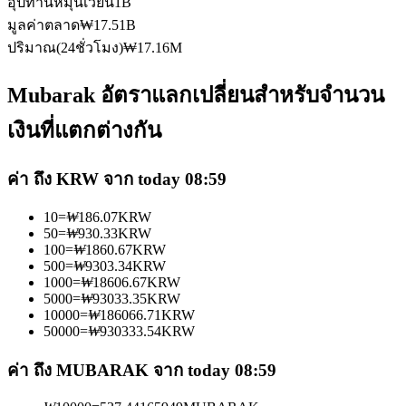
อุปทานหมุนเวียน
1B
มูลค่าตลาด
₩
17.51B
ปริมาณ(24ชั่วโมง)
₩
17.16M
Mubarak อัตราแลกเปลี่ยนสำหรับจำนวน
เป็นเทรดเดอร์คัดลอก
เงินที่แตกต่างกัน
เพลิดเพลินกับการแบ่งปันผลกำไรและค่าคอมมิชชั่นการคัด
ค่า ถึง KRW จาก today 08:59
ลอกการซื้อขาย
10
=
₩
186.07
KRW
50
=
₩
930.33
KRW
100
=
₩
1860.67
KRW
500
=
₩
9303.34
KRW
1000
=
₩
18606.67
KRW
5000
=
₩
93033.35
KRW
10000
=
₩
186066.71
KRW
50000
=
₩
930333.54
KRW
ค่า ถึง MUBARAK จาก today 08:59
ข้อมูล