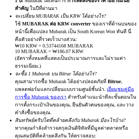
1 ปี:
Mubarak ได้เห็นการ
การลดลงของราคาอย่างมีนัย
สำคัญ
ในปีที่ผ่านมา
จะเปลี่ยน MUBARAK เป็น KRW ได้อย่างไร?
ใช้
MUBARAK ต่อ KRW converter
ของเราที่ด้านบนของ
Precious Metals Trading Carnival
หน้านี้เพื่อแปลง Mubarak เป็น South Korean Won ทันที นี่
Trade Gold & Silver · 33,333 USDT Bonus
คือตัวอย่างที่รวดเร็วบางส่วน:
₩10 KRW = 0.53744168 MUBARAK
10 MUBARAK = ₩186.07 KRW
(อัตราทั้งหมดที่แสดงเป็นประมาณการและไม่รวมค่า
USDT New User Exclusive 10% APR
ธรรมเนียม.)
จะซื้อ 1 Mubarak บน Bitrue ได้อย่างไร?
USDT Flexible Staking | Daily Rewards
คุณสามารถซื้อ Mubarak ได้อย่างปลอดภัยที่
Bitrue
,
แพลตฟอร์มแลกเปลี่ยนแบบรวมศูนย์ชั้นนำ.
เยี่ยมชมคู่มือ
การซื้อ Mubarak ของเรา
สำหรับคำแนะนำทีละขั้นตอนใน
New Listing Futures Fest
การตั้งกระเป๋าเงินของคุณ, ยืนยันตัวตนของคุณ, และวาง
Trade New Futures, Win 200,000 USDT
คำสั่งซื้อของคุณ.
สินทรัพย์คริปโตที่คล้ายคลึงกับ Mubarak มีอะไรบ้าง?
หากคุณกำลังสำรวจสกุลเงินดิจิทัลที่มีมูลค่าตลาดหรือ
คุณสมบัติที่คล้ายคลึงกัน ให้ตรวจสอบ:
Crypto World Cup 2026: Grand Finale