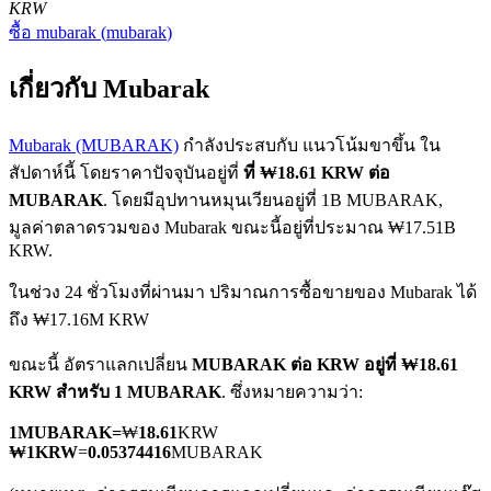
KRW
ซื้อ
mubarak
(
mubarak
)
เกี่ยวกับ Mubarak
Mubarak (MUBARAK)
กำลังประสบกับ แนวโน้มขาขึ้น ใน
สัปดาห์นี้ โดยราคาปัจจุบันอยู่ที่
ที่ ₩18.61 KRW ต่อ
ฟิวเจอร์ส COIN-M
MUBARAK
. โดยมีอุปทานหมุนเวียนอยู่ที่ 1B MUBARAK,
ฟิวเจอร์สสกุลเงินดิจิทัล
มูลค่าตลาดรวมของ Mubarak ขณะนี้อยู่ที่ประมาณ ₩17.51B
KRW.
ในช่วง 24 ชั่วโมงที่ผ่านมา ปริมาณการซื้อขายของ Mubarak ได้
TradFi
ถึง ₩17.16M KRW
อนุพันธ์ของหุ้น ฟอเร็กซ์ โลหะมีค่า และสินค้าโภคภัณฑ์
ขณะนี้ อัตราแลกเปลี่ยน
MUBARAK ต่อ KRW
อยู่ที่ ₩18.61
KRW สำหรับ 1 MUBARAK
. ซึ่งหมายความว่า:
1
MUBARAK
=
₩
18.61
KRW
₩
1
KRW
=
0.05374416
MUBARAK