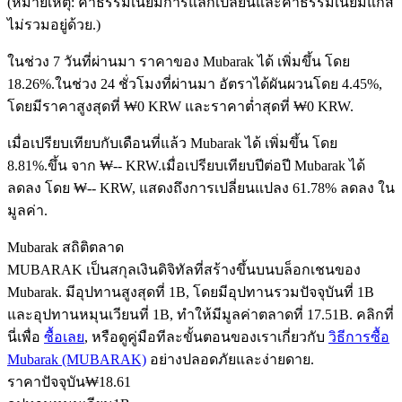
(หมายเหตุ: ค่าธรรมเนียมการแลกเปลี่ยนและค่าธรรมเนียมแก๊ส
ไม่รวมอยู่ด้วย.)
ในช่วง 7 วันที่ผ่านมา ราคาของ Mubarak ได้ เพิ่มขึ้น โดย
ฟิวเจอร์ส USDC
18.26%.
ในช่วง 24 ชั่วโมงที่ผ่านมา อัตราได้ผันผวนโดย 4.45%,
โดยมีราคาสูงสุดที่ ₩0 KRW และราคาต่ำสุดที่ ₩0 KRW.
ฟิวเจอร์สที่ใช้ USDC เป็นหลักประกัน
เมื่อเปรียบเทียบกับเดือนที่แล้ว Mubarak ได้ เพิ่มขึ้น โดย
8.81%.ขึ้น จาก ₩-- KRW.
เมื่อเปรียบเทียบปีต่อปี Mubarak ได้
ลดลง โดย ₩-- KRW, แสดงถึงการเปลี่ยนแปลง 61.78% ลดลง ใน
มูลค่า.
Mubarak สถิติตลาด
MUBARAK เป็นสกุลเงินดิจิทัลที่สร้างขึ้นบนบล็อกเชนของ
Mubarak. มีอุปทานสูงสุดที่ 1B, โดยมีอุปทานรวมปัจจุบันที่ 1B
คัดลอกการซื้อขาย
และอุปทานหมุนเวียนที่ 1B, ทำให้มีมูลค่าตลาดที่ 17.51B. คลิกที่
เข้าร่วมกับเทรดเดอร์ชั้นนำ
นี่เพื่อ
ซื้อเลย
, หรือดูคู่มือทีละขั้นตอนของเราเกี่ยวกับ
วิธีการซื้อ
Mubarak (MUBARAK)
อย่างปลอดภัยและง่ายดาย.
ราคาปัจจุบัน
₩
18.61