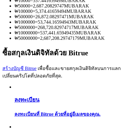
₩
10000
=
537.44165949
MUBARAK
การวิเคราะห์ข้อมูลขนาดใหญ่ รวมถึงข้อมูลการค้า ฯลฯ
₩
50000
=
2,687.20829747
MUBARAK
₩
100000
=
5,374.41659494
MUBARAK
₩
500000
=
26,872.08297471
MUBARAK
₩
1000000
=
53,744.16594943
MUBARAK
₩
5000000
=
268,720.82974717
MUBARAK
₩
10000000
=
537,441.65949435
MUBARAK
₩
50000000
=
2,687,208.29747179
MUBARAK
ซื้อสกุลเงินดิจิทัลด้วย Bitrue
แนะนำ
สร้างบัญชี Bitrue
เพื่อซื้อและขายสกุลเงินดิจิทัลบนการแลก
เปลี่ยนคริปโตที่ปลอดภัยที่สุด.
คู่มือเริ่มต้นฟิวเจอร์ส
ลงทะเบียน
ลงทะเบียนที่ Bitrue ด้วยที่อยู่อีเมลของคุณ.