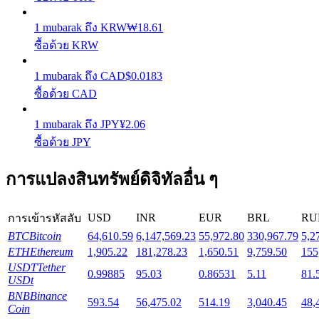
1
mubarak
ถึง
KRW
₩
18.61
Launchpool
ซื้อด้วย KRW
การเซ้งแบบยืดหยุ่นเพื่อรับโทเคนยอดนิยม
1
mubarak
ถึง
CAD
$
0.0183
ซื้อด้วย CAD
1
mubarak
ถึง
JPY
¥
2.06
ซื้อด้วย JPY
การแปลงสินทรัพย์ดิจิทัลอื่น ๆ
การล็อค BTR
USD
INR
EUR
BRL
RU
การเข้ารหัสลับ
BTC
Bitcoin
64,610.59
6,147,569.23
55,972.80
330,967.79
5,2
การลงทุนพิเศษสำหรับผู้ถือ BTR
ETH
Ethereum
1,905.22
181,278.23
1,650.51
9,759.50
155
USDT
Tether
0.99885
95.03
0.86531
5.11
81.
USDt
BNB
Binance
593.54
56,475.02
514.19
3,040.45
48,
Coin