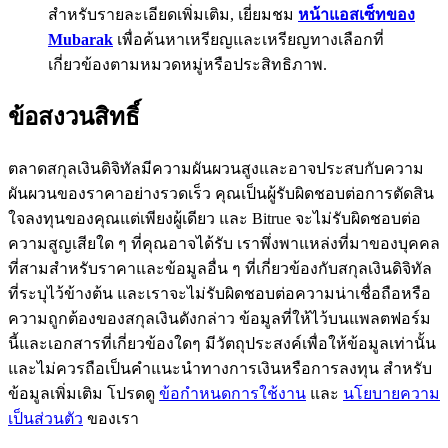
สำหรับรายละเอียดเพิ่มเติม, เยี่ยมชม
หน้าแอสเซ็ทของ
77,777+3k Rewards
Mubarak
เพื่อค้นหาเหรียญและเหรียญทางเลือกที่
เกี่ยวข้องตามหมวดหมู่หรือประสิทธิภาพ.
ข้อสงวนสิทธิ์
ตลาดสกุลเงินดิจิทัลมีความผันผวนสูงและอาจประสบกับความ
ผันผวนของราคาอย่างรวดเร็ว คุณเป็นผู้รับผิดชอบต่อการตัดสิน
ใจลงทุนของคุณแต่เพียงผู้เดียว และ Bitrue จะไม่รับผิดชอบต่อ
กิจกรรมเพิ่มเติม
ความสูญเสียใด ๆ ที่คุณอาจได้รับ เราพึ่งพาแหล่งที่มาของบุคคล
ที่สามสำหรับราคาและข้อมูลอื่น ๆ ที่เกี่ยวข้องกับสกุลเงินดิจิทัล
รับรางวัลและสิทธิพิเศษสุดพิเศษ
ที่ระบุไว้ข้างต้น และเราจะไม่รับผิดชอบต่อความน่าเชื่อถือหรือ
ความถูกต้องของสกุลเงินดังกล่าว ข้อมูลที่ให้ไว้บนแพลตฟอร์ม
ศูนย์รางวัล
นี้และเอกสารที่เกี่ยวข้องใดๆ มีวัตถุประสงค์เพื่อให้ข้อมูลเท่านั้น
เข้าสู่ระบบ
ลงชื่อ
และไม่ควรถือเป็นคำแนะนำทางการเงินหรือการลงทุน สำหรับ
ข้อมูลเพิ่มเติม โปรดดู
ข้อกำหนดการใช้งาน
และ
นโยบายความ
เป็นส่วนตัว
ของเรา