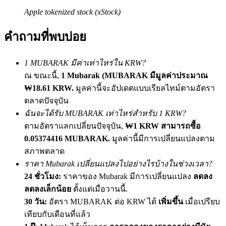
เชิญเพื่อนเพื่อรับรางวัลเงินสด
Apple tokenized stock (xStock)
Deposit CASHCAT & Win
คำถามที่พบบ่อย
1 MUBARAK มีค่าเท่าไหร่ใน KRW?
ณ ขณะนี้,
1 Mubarak (MUBARAK มีมูลค่าประมาณ
₩18.61 KRW.
มูลค่านี้จะอัปเดตแบบเรียลไทม์ตามอัตรา
ตลาดปัจจุบัน
ฉันจะได้รับ MUBARAK เท่าไหร่สำหรับ 1 KRW?
ตามอัตราแลกเปลี่ยนปัจจุบัน,
₩1 KRW สามารถซื้อ
0.05374416 MUBARAK.
มูลค่านี้มีการเปลี่ยนแปลงตาม
Deposit CASHCAT & Win
สภาพตลาด
ราคา Mubarak เปลี่ยนแปลงไปอย่างไรบ้างในช่วงเวลา?
Share 500000 CASHCAT prize pool
24 ชั่วโมง:
ราคาของ Mubarak มีการเปลี่ยนแปลง
ลดลง
ลดลงเล็กน้อย
ตั้งแต่เมื่อวานนี้.
30 วัน:
อัตรา MUBARAK ต่อ KRW ได้
เพิ่มขึ้น
เมื่อเปรียบ
Exclusive for BitMart Users
เทียบกับเดือนที่แล้ว
Register & Trade to Win 500,000 USDT