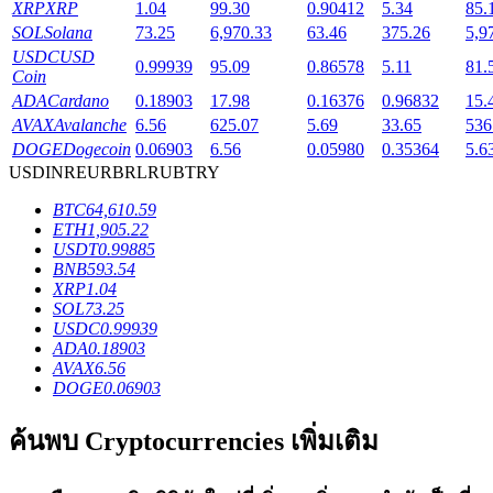
XRP
XRP
1.04
99.30
0.90412
5.34
85.
SOL
Solana
73.25
6,970.33
63.46
375.26
5,9
USDC
USD
0.99939
95.09
0.86578
5.11
81.
Coin
ADA
Cardano
0.18903
17.98
0.16376
0.96832
15.
เงินกู้
AVAX
Avalanche
6.56
625.07
5.69
33.65
536
DOGE
Dogecoin
0.06903
6.56
0.05980
0.35364
5.6
บริการยืมเงินที่ได้รับการสนับสนุนจาก Crypto
USD
INR
EUR
BRL
RUB
TRY
BTC
64,610.59
ETH
1,905.22
USDT
0.99885
BNB
593.54
XRP
1.04
SOL
73.25
USDC
0.99939
ADA
0.18903
AVAX
6.56
DOGE
0.06903
ลงทุนอัตโนมัติ
ค้นพบ Cryptocurrencies เพิ่มเติม
คว้าผลกำไรระยะยาวและผลประโยชน์ที่ยืดหยุ่น