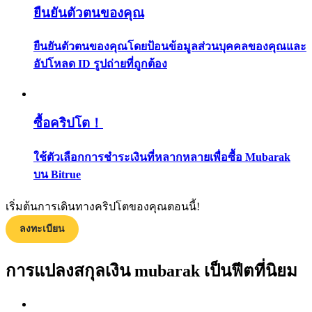
ยืนยันตัวตนของคุณ
กลยุทธ์การซื้อขาย
เรียนรู้วิธีการรักษาผลกำไร
ยืนยันตัวตนของคุณโดยป้อนข้อมูลส่วนบุคคลของคุณและ
อัปโหลด ID รูปถ่ายที่ถูกต้อง
ซื้อคริปโต！
ใช้ตัวเลือกการชำระเงินที่หลากหลายเพื่อซื้อ Mubarak
ได้รับ
บน Bitrue
เริ่มต้นการเดินทางคริปโตของคุณตอนนี้!
ลงทะเบียน
การแปลงสกุลเงิน mubarak เป็นฟีตที่นิยม
พาวเวอร์พิกกี้