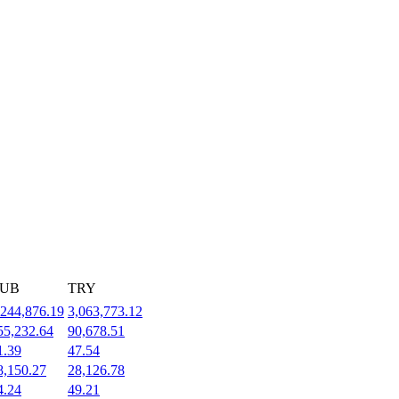
UB
TRY
,244,876.19
3,063,773.12
55,232.64
90,678.51
1.39
47.54
8,150.27
28,126.78
4.24
49.21