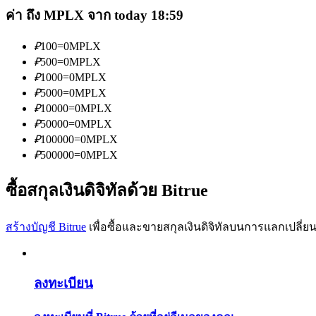
ค่า ถึง MPLX จาก today 18:59
₽
100
=
0
MPLX
₽
500
=
0
MPLX
₽
1000
=
0
MPLX
₽
5000
=
0
MPLX
เป็นเทรดเดอร์คัดลอก
₽
10000
=
0
MPLX
₽
50000
=
0
MPLX
เพลิดเพลินกับการแบ่งปันผลกำไรและค่าคอมมิชชั่นการคั
₽
100000
=
0
MPLX
₽
500000
=
0
MPLX
ซื้อสกุลเงินดิจิทัลด้วย Bitrue
สร้างบัญชี Bitrue
เพื่อซื้อและขายสกุลเงินดิจิทัลบนการแลกเปลี่ยน
ข้อมูล
ลงทะเบียน
การวิเคราะห์ข้อมูลขนาดใหญ่ รวมถึงข้อมูลการค้า ฯลฯ