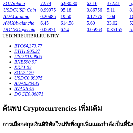
SOL
Solana
72.79
6,930.80
63.16
372.41
5
Launchpool
USDC
USD Coin
0.99975
95.18
0.86756
5.11
8
ADA
Cardano
0.20485
19.50
0.17776
1.04
1
การเซ้งแบบยืดหยุ่นเพื่อรับโทเคนยอดนิยม
AVAX
Avalanche
6.45
614.58
5.60
33.02
5
DOGE
Dogecoin
0.06871
6.54
0.05963
0.35155
5
USD
INR
EUR
BRL
RUB
TRY
BTC
64,373.77
ETH
1,905.27
USDT
0.99905
BNB
590.97
XRP
1.03
SOL
72.79
USDC
0.99975
การล็อค BTR
ADA
0.20485
AVAX
6.45
DOGE
0.06871
การลงทุนพิเศษสำหรับผู้ถือ BTR
ค้นพบ Cryptocurrencies เพิ่มเติม
การเลือกสกุลเงินดิจิทัลใหม่ที่เพิ่งถูกเพิ่มและกำลังเป็นที