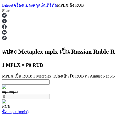
Bitrue
เครื่องแปลงสกุลเงินดิจิทัล
MPLX
ถึง
RUB
Share
ฟิวเจอร์ส
แปลง Metaplex
mplx
เป็น Russian Ruble
R
1 MPLX = ₽0 RUB
MPLX เป็น RUB: 1 Metaplex แปลงเป็น ₽0 RUB ณ August 6 at 6:
mplx
mplx
ฟิวเจอร์ส USDT
ฟิวเจอร์สที่ใช้ USDT เป็นหลักประกัน
RUB
ซื้อ
mplx
(
mplx
)