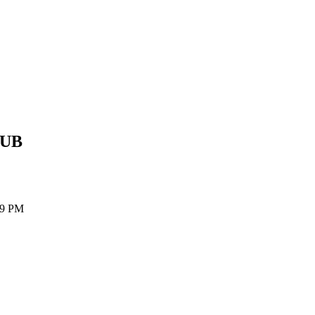
UB
59 PM