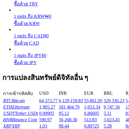
ซื้อด้วย TRY
รับรางวัลการแข่งขันทุกวัน
1
mplx
ถึง
KRW
₩
0
ซื้อด้วย KRW
1
mplx
ถึง
CAD
$
0
ซื้อด้วย CAD
1
mplx
ถึง
JPY
¥
0
ซื้อด้วย JPY
การปักหลัก
การแปลงสินทรัพย์ดิจิทัลอื่น ๆ
ผลตอบแทนสูงและเข้าถึงได้ทันที
USD
INR
EUR
BRL
R
การเข้ารหัสลับ
BTC
Bitcoin
64,373.77
6,129,159.83
55,861.95
329,336.23
5
ETH
Ethereum
1,905.27
181,404.79
1,653.34
9,747.36
1
USDT
Tether USDt
0.99905
95.12
0.86695
5.11
8
BNB
Binance Coin
590.97
56,268.38
512.83
3,023.45
4
XRP
XRP
1.03
98.44
0.89725
5.28
8