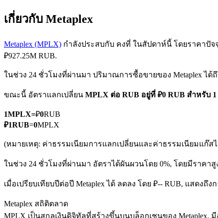
เกี่ยวกับ Metaplex
Metaplex (MPLX)
กำลังประสบกับ คงที่ ในสัปดาห์นี้ โดยราคาปัจจุบ
₽927.25M RUB.
ในช่วง 24 ชั่วโมงที่ผ่านมา ปริมาณการซื้อขายของ Metaplex ได้ถ
ฟิวเจอร์ส COIN-M
ขณะนี้ อัตราแลกเปลี่ยน
MPLX ต่อ RUB
อยู่ที่ ₽0 RUB สำหรับ
ฟิวเจอร์สสกุลเงินดิจิทัล
1
MPLX
=
₽
0
RUB
₽
1
RUB
=
0
MPLX
TradFi
(หมายเหตุ: ค่าธรรมเนียมการแลกเปลี่ยนและค่าธรรมเนียมแก๊สไม่
อนุพันธ์ของหุ้น ฟอเร็กซ์ โลหะมีค่า และสินค้าโภคภัณฑ์
ในช่วง 24 ชั่วโมงที่ผ่านมา อัตราได้ผันผวนโดย 0%, โดยมีราคาสู
เมื่อเปรียบเทียบปีต่อปี Metaplex ได้ ลดลง โดย ₽-- RUB, แสดงถึ
Metaplex สถิติตลาด
MPLX เป็นสกุลเงินดิจิทัลที่สร้างขึ้นบนบล็อกเชนของ Metaplex. มีอ