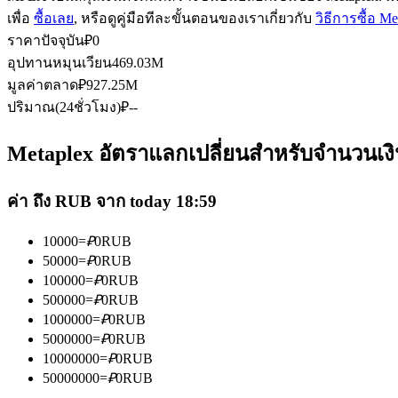
เพื่อ
ซื้อเลย
, หรือดูคู่มือทีละขั้นตอนของเราเกี่ยวกับ
วิธีการซื้อ M
ราคาปัจจุบัน
₽
0
อุปทานหมุนเวียน
469.03M
ฟิวเจอร์ส USDC
มูลค่าตลาด
₽
927.25M
ปริมาณ(24ชั่วโมง)
₽
--
ฟิวเจอร์สที่ใช้ USDC เป็นหลักประกัน
Metaplex อัตราแลกเปลี่ยนสำหรับจำนวนเงิน
ค่า ถึง RUB จาก today 18:59
10000
=
₽
0
RUB
50000
=
₽
0
RUB
100000
=
₽
0
RUB
คัดลอกการซื้อขาย
500000
=
₽
0
RUB
1000000
=
₽
0
RUB
เข้าร่วมกับเทรดเดอร์ชั้นนำ
5000000
=
₽
0
RUB
10000000
=
₽
0
RUB
50000000
=
₽
0
RUB