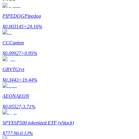
รับรางวัลการแข่งขันทุกวัน
PIPEDOG
Pipedog
$
0.003145
+
24.16
%
CC
Canton
$
0.09927
+
0.95
%
GRVT
Grvt
การปักหลัก
$
0.3443
+
19.44
%
ผลตอบแทนสูงและเข้าถึงได้ทันที
AEON
AEON
$
0.05527
-3.71
%
SPYX
SP500 tokenized ETF (xStock)
$
777.96
-0.13
%