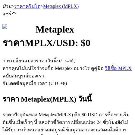
บ้าน
>
ราคาคริปโต
>
Metaplex
(MPLX)
แชร์
Metaplex
ราคา
MPLX
/USD: $
0
ฟิวเจอร์ส
การเปลี่ยนแปลงราคาวันนี้
:
0
（
--
%）
หากคุณไม่แน่ใจว่าจะซื้อ Metaplex อย่างไร ดูคู่มือ
วิธีซื้อ MPLX
ฉบับสมบูรณ์ของเรา
อัปเดตข้อมูลเมื่อ เวลา (UTC+8)
ราคา Metaplex(MPLX) วันนี้
ฟิวเจอร์ส USDT
ราคาปัจจุบันของ Metaplex(MPLX) คือ $0 USD การซื้อขายเริ่ม
ฟิวเจอร์สที่ใช้ USDT เป็นหลักประกัน
ต้นขึ้นเมื่อเร็วๆ นี้ และตัวชี้วัดการเปลี่ยนแปลง 24 ชั่วโมงยังไม่
ได้รับการกำหนดอย่างสมบูรณ์ ข้อมูลตลาดจะแสดงเมื่อมีการ