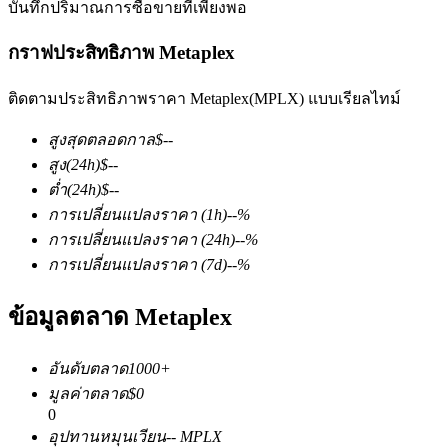
บันทึกปริมาณการซื้อขายที่เพียงพอ
กราฟประสิทธิภาพ Metaplex
ติดตามประสิทธิภาพราคา Metaplex(MPLX) แบบเรียลไทม์
สูงสุดตลอดกาล
$
--
ฟิวเจอร์ส COIN-M
สูง
(24h)
$
--
ต่ำ
(24h)
$
--
ฟิวเจอร์สสกุลเงินดิจิทัล
การเปลี่ยนแปลงราคา
(1h)
--
%
การเปลี่ยนแปลงราคา
(24h)
--
%
การเปลี่ยนแปลงราคา
(7d)
--
%
TradFi
ข้อมูลตลาด Metaplex
อนุพันธ์ของหุ้น ฟอเร็กซ์ โลหะมีค่า และสินค้าโภคภัณฑ์
อันดับตลาด
1000+
มูลค่าตลาด
$
0
0
อุปทานหมุนเวียน
--
MPLX