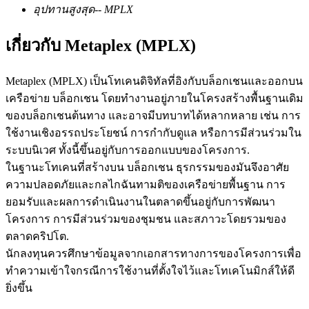
อุปทานสูงสุด
--
MPLX
เกี่ยวกับ Metaplex (MPLX)
ฟิวเจอร์ส USDC
Metaplex (MPLX) เป็นโทเคนดิจิทัลที่อิงกับบล็อกเชนและออกบน
ฟิวเจอร์สที่ใช้ USDC เป็นหลักประกัน
เครือข่าย บล็อกเชน โดยทำงานอยู่ภายในโครงสร้างพื้นฐานเดิม
ของบล็อกเชนต้นทาง และอาจมีบทบาทได้หลากหลาย เช่น การ
ใช้งานเชิงอรรถประโยชน์ การกำกับดูแล หรือการมีส่วนร่วมใน
ระบบนิเวศ ทั้งนี้ขึ้นอยู่กับการออกแบบของโครงการ.
ในฐานะโทเคนที่สร้างบน บล็อกเชน ธุรกรรมของมันจึงอาศัย
ความปลอดภัยและกลไกฉันทามติของเครือข่ายพื้นฐาน การ
ยอมรับและผลการดำเนินงานในตลาดขึ้นอยู่กับการพัฒนา
โครงการ การมีส่วนร่วมของชุมชน และสภาวะโดยรวมของ
คัดลอกการซื้อขาย
ตลาดคริปโต.
นักลงทุนควรศึกษาข้อมูลจากเอกสารทางการของโครงการเพื่อ
เข้าร่วมกับเทรดเดอร์ชั้นนำ
ทำความเข้าใจกรณีการใช้งานที่ตั้งใจไว้และโทเคโนมิกส์ให้ดี
ยิ่งขึ้น