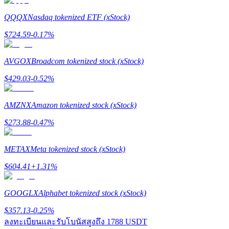
QQQX
Nasdaq tokenized ETF (xStock)
Launchpool
$
724.59
-0.17
%
การเซ้งแบบยืดหยุ่นเพื่อรับโทเคนยอดนิยม
AVGOX
Broadcom tokenized stock (xStock)
$
429.03
-0.52
%
AMZNX
Amazon tokenized stock (xStock)
$
273.88
-0.47
%
METAX
Meta tokenized stock (xStock)
การล็อค BTR
$
604.41
+
1.31
%
การลงทุนพิเศษสำหรับผู้ถือ BTR
GOOGLX
Alphabet tokenized stock (xStock)
$
357.13
-0.25
%
ลงทะเบียนและรับโบนัสสูงถึง
1788 USDT