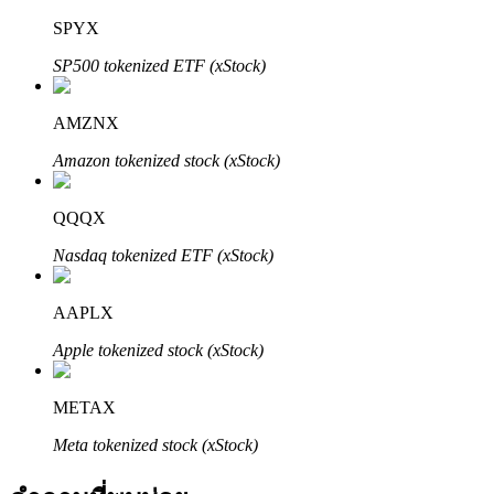
SPYX
SP500 tokenized ETF (xStock)
AMZNX
Amazon tokenized stock (xStock)
พันธมิตร Bitrue
QQQX
มากถึง 65% คอมมิชชั่น!
Nasdaq tokenized ETF (xStock)
AAPLX
Apple tokenized stock (xStock)
METAX
Meta tokenized stock (xStock)
การแนะนำ