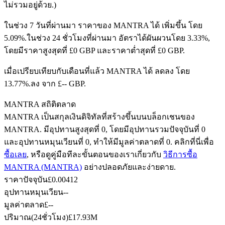
ไม่รวมอยู่ด้วย.)
ในช่วง 7 วันที่ผ่านมา ราคาของ MANTRA ได้ เพิ่มขึ้น โดย
5.09%.
ในช่วง 24 ชั่วโมงที่ผ่านมา อัตราได้ผันผวนโดย 3.33%,
ฟิวเจอร์ส USDC
โดยมีราคาสูงสุดที่ £0 GBP และราคาต่ำสุดที่ £0 GBP.
ฟิวเจอร์สที่ใช้ USDC เป็นหลักประกัน
เมื่อเปรียบเทียบกับเดือนที่แล้ว MANTRA ได้ ลดลง โดย
13.77%.ลง จาก £-- GBP.
MANTRA สถิติตลาด
MANTRA เป็นสกุลเงินดิจิทัลที่สร้างขึ้นบนบล็อกเชนของ
MANTRA. มีอุปทานสูงสุดที่ 0, โดยมีอุปทานรวมปัจจุบันที่ 0
และอุปทานหมุนเวียนที่ 0, ทำให้มีมูลค่าตลาดที่ 0. คลิกที่นี่เพื่อ
ซื้อเลย
, หรือดูคู่มือทีละขั้นตอนของเราเกี่ยวกับ
วิธีการซื้อ
MANTRA (MANTRA)
อย่างปลอดภัยและง่ายดาย.
คัดลอกการซื้อขาย
ราคาปัจจุบัน
£
0.00412
เข้าร่วมกับเทรดเดอร์ชั้นนำ
อุปทานหมุนเวียน
--
มูลค่าตลาด
£
--
ปริมาณ(24ชั่วโมง)
£
17.93M