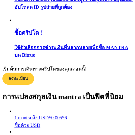
กลยุทธ์การซื้อขาย
อัปโหลด ID รูปถ่ายที่ถูกต้อง
เรียนรู้วิธีการรักษาผลกำไร
ซื้อคริปโต！
ใช้ตัวเลือกการชำระเงินที่หลากหลายเพื่อซื้อ MANTRA
บน Bitrue
เริ่มต้นการเดินทางคริปโตของคุณตอนนี้!
ได้รับ
ลงทะเบียน
การแปลงสกุลเงิน mantra เป็นฟีตที่นิยม
1
mantra
ถึง
USD
$
0.00556
ซื้อด้วย USD
พาวเวอร์พิกกี้