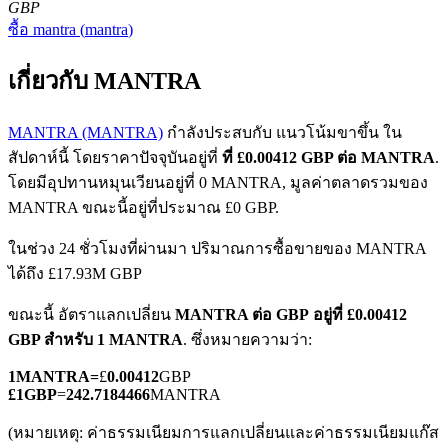
GBP
ซื้อ
mantra
(
mantra
)
เกี่ยวกับ MANTRA
MANTRA (MANTRA)
กำลังประสบกับ แนวโน้มขาขึ้น ใน
สัปดาห์นี้ โดยราคาปัจจุบันอยู่ที่
ที่ £0.00412 GBP ต่อ MANTRA
.
ฟิวเจอร์ส COIN-M
โดยมีอุปทานหมุนเวียนอยู่ที่ 0 MANTRA, มูลค่าตลาดรวมของ
ฟิวเจอร์สสกุลเงินดิจิทัล
MANTRA ขณะนี้อยู่ที่ประมาณ £0 GBP.
ในช่วง 24 ชั่วโมงที่ผ่านมา ปริมาณการซื้อขายของ MANTRA
ได้ถึง £17.93M GBP
TradFi
ขณะนี้ อัตราแลกเปลี่ยน
MANTRA ต่อ GBP
อยู่ที่ £0.00412
อนุพันธ์ของหุ้น ฟอเร็กซ์ โลหะมีค่า และสินค้าโภคภัณฑ์
GBP สำหรับ 1 MANTRA
. ซึ่งหมายความว่า:
1
MANTRA
=
£
0.00412
GBP
£
1
GBP
=
242.7184466
MANTRA
(หมายเหตุ: ค่าธรรมเนียมการแลกเปลี่ยนและค่าธรรมเนียมแก๊ส