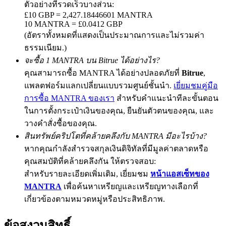
ตัวอย่างที่รวดเร็วบางส่วน:
£10 GBP = 2,427.18446601 MANTRA
10 MANTRA = £0.0412 GBP
(อัตราทั้งหมดที่แสดงเป็นประมาณการและไม่รวมค่า
Exclusive for BitMart Users
ธรรมเนียม.)
จะซื้อ 1 MANTRA บน Bitrue ได้อย่างไร?
Register & Trade to Win 500,000 USDT
คุณสามารถซื้อ MANTRA ได้อย่างปลอดภัยที่
Bitrue
,
แพลตฟอร์มแลกเปลี่ยนแบบรวมศูนย์ชั้นนำ.
เยี่ยมชมคู่มือ
การซื้อ MANTRA ของเรา
สำหรับคำแนะนำทีละขั้นตอน
Precious Metals Trading Carnival
ในการตั้งกระเป๋าเงินของคุณ, ยืนยันตัวตนของคุณ, และ
Trade Gold & Silver · 33,333 USDT Bonus
วางคำสั่งซื้อของคุณ.
สินทรัพย์คริปโตที่คล้ายคลึงกับ MANTRA มีอะไรบ้าง?
หากคุณกำลังสำรวจสกุลเงินดิจิทัลที่มีมูลค่าตลาดหรือ
คุณสมบัติที่คล้ายคลึงกัน ให้ตรวจสอบ:
USDT New User Exclusive 10% APR
สำหรับรายละเอียดเพิ่มเติม, เยี่ยมชม
หน้าแอสเซ็ทของ
USDT Flexible Staking | Daily Rewards
MANTRA
เพื่อค้นหาเหรียญและเหรียญทางเลือกที่
เกี่ยวข้องตามหมวดหมู่หรือประสิทธิภาพ.
ข้อสงวนสิทธิ์
BTC New User Exclusive: 6.5% APR