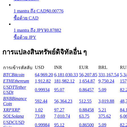
1
mantra
ถึง
CAD
$
0.00776
Launchpool
ซื้อด้วย CAD
การเซ้งแบบยืดหยุ่นเพื่อรับโทเคนยอดนิยม
1
mantra
ถึง
JPY
¥
0.87882
ซื้อด้วย JPY
การแปลงสินทรัพย์ดิจิทัลอื่น ๆ
USD
INR
EUR
BRL
RU
การเข้ารหัสลับ
BTC
Bitcoin
64,969.20
6,181,030.33
56,207.85
331,167.54
5,3
ETH
Ethereum
1,912.82
181,982.12
1,654.87
9,750.24
157
การล็อค BTR
USDT
Tether
0.99934
95.07
0.86457
5.09
82.
USDt
การลงทุนพิเศษสำหรับผู้ถือ BTR
BNB
Binance
592.44
56,364.23
512.55
3,019.88
48,
Coin
XRP
XRP
1.02
97.27
0.88458
5.21
84.
SOL
Solana
73.69
7,010.74
63.75
375.62
6,0
USDC
USD
0.99984
95.12
0.86500
5.09
82.