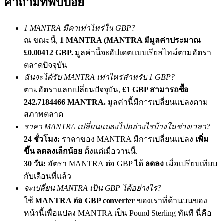
คำถามที่พบบ่อย
เชิญเพื่อนเพื่อรับรางวัลเงินสด
BTC Welcome Rewards
1 MANTRA มีค่าเท่าไหร่ใน GBP?
ณ ขณะนี้,
1 MANTRA (MANTRA มีมูลค่าประมาณ
£0.00412 GBP.
มูลค่านี้จะอัปเดตแบบเรียลไทม์ตามอัตรา
ตลาดปัจจุบัน
ฉันจะได้รับ MANTRA เท่าไหร่สำหรับ 1 GBP?
ตามอัตราแลกเปลี่ยนปัจจุบัน,
£1 GBP สามารถซื้อ
242.7184466 MANTRA.
มูลค่านี้มีการเปลี่ยนแปลงตาม
สภาพตลาด
ราคา MANTRA เปลี่ยนแปลงไปอย่างไรบ้างในช่วงเวลา?
24 ชั่วโมง:
ราคาของ MANTRA มีการเปลี่ยนแปลง
เพิ่ม
BTC Welcome Rewards
ขึ้น ลดลงเล็กน้อย
ตั้งแต่เมื่อวานนี้.
Deposit & Trade BTC to Share 25000 USDT prize pool!
30 วัน:
อัตรา MANTRA ต่อ GBP ได้
ลดลง
เมื่อเปรียบเทียบ
กับเดือนที่แล้ว
จะเปลี่ยน MANTRA เป็น GBP ได้อย่างไร?
ใช้
MANTRA ต่อ GBP converter
ของเราที่ด้านบนของ
Deposit CASHCAT & Win
หน้านี้เพื่อแปลง MANTRA เป็น Pound Sterling ทันที นี่คือ
Share 500000 CASHCAT prize pool