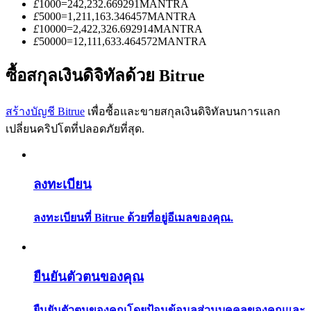
£
1000
=
242,232.669291
MANTRA
การวิเคราะห์ข้อมูลขนาดใหญ่ รวมถึงข้อมูลการค้า ฯลฯ
£
5000
=
1,211,163.346457
MANTRA
£
10000
=
2,422,326.692914
MANTRA
£
50000
=
12,111,633.464572
MANTRA
ซื้อสกุลเงินดิจิทัลด้วย Bitrue
สร้างบัญชี Bitrue
เพื่อซื้อและขายสกุลเงินดิจิทัลบนการแลก
เปลี่ยนคริปโตที่ปลอดภัยที่สุด.
แนะนำ
คู่มือเริ่มต้นฟิวเจอร์ส
ลงทะเบียน
ลงทะเบียนที่ Bitrue ด้วยที่อยู่อีเมลของคุณ.
ยืนยันตัวตนของคุณ
ยืนยันตัวตนของคุณโดยป้อนข้อมูลส่วนบุคคลของคุณและ