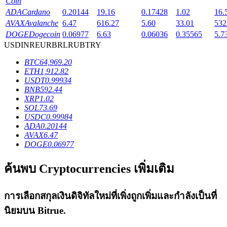
Coin
ADA
Cardano
0.20144
19.16
0.17428
1.02
16.
AVAX
Avalanche
6.47
616.27
5.60
33.01
532
DOGE
Dogecoin
0.06977
6.63
0.06036
0.35565
5.7
USD
INR
EUR
BRL
RUB
TRY
เงินกู้
BTC
64,969.20
ETH
1,912.82
บริการยืมเงินที่ได้รับการสนับสนุนจาก Crypto
USDT
0.99934
BNB
592.44
XRP
1.02
SOL
73.69
USDC
0.99984
ADA
0.20144
AVAX
6.47
DOGE
0.06977
ค้นพบ Cryptocurrencies เพิ่มเติม
ลงทุนอัตโนมัติ
การเลือกสกุลเงินดิจิทัลใหม่ที่เพิ่งถูกเพิ่มและกำลังเป็นที่
คว้าผลกำไรระยะยาวและผลประโยชน์ที่ยืดหยุ่น
นิยมบน
Bitrue
.