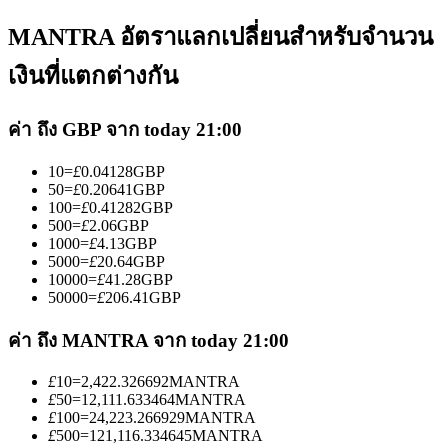
MANTRA อัตราแลกเปลี่ยนสำหรับจำนวน
เงินที่แตกต่างกัน
ค่า ถึง GBP จาก today 21:00
เป็นเทรดเดอร์คัดลอก
10
=
£
0.04128
GBP
เพลิดเพลินกับการแบ่งปันผลกำไรและค่าคอมมิชชั่นการคัด
50
=
£
0.20641
GBP
ลอกการซื้อขาย
100
=
£
0.41282
GBP
500
=
£
2.06
GBP
1000
=
£
4.13
GBP
5000
=
£
20.64
GBP
10000
=
£
41.28
GBP
50000
=
£
206.41
GBP
ค่า ถึง MANTRA จาก today 21:00
£
10
=
2,422.326692
MANTRA
£
50
=
12,111.633464
MANTRA
ข้อมูล
£
100
=
24,223.266929
MANTRA
£
500
=
121,116.334645
MANTRA