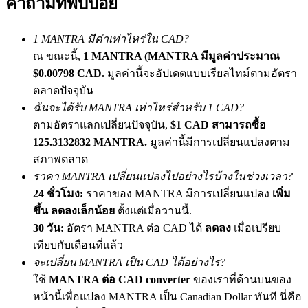
คำถามที่พบบ่อย
เชิญเพื่อนเพื่อรับรางวัลเงินสด
BTC Welcome Rewards
1 MANTRA มีค่าเท่าไหร่ใน CAD?
ณ ขณะนี้,
1 MANTRA (MANTRA มีมูลค่าประมาณ
$0.00798 CAD.
มูลค่านี้จะอัปเดตแบบเรียลไทม์ตามอัตรา
ตลาดปัจจุบัน
ฉันจะได้รับ MANTRA เท่าไหร่สำหรับ 1 CAD?
ตามอัตราแลกเปลี่ยนปัจจุบัน,
$1 CAD สามารถซื้อ
125.3132832 MANTRA.
มูลค่านี้มีการเปลี่ยนแปลงตาม
สภาพตลาด
ราคา MANTRA เปลี่ยนแปลงไปอย่างไรบ้างในช่วงเวลา?
24 ชั่วโมง:
ราคาของ MANTRA มีการเปลี่ยนแปลง
เพิ่ม
BTC Welcome Rewards
ขึ้น ลดลงเล็กน้อย
ตั้งแต่เมื่อวานนี้.
Deposit & Trade BTC to Share 25000 USDT prize pool!
30 วัน:
อัตรา MANTRA ต่อ CAD ได้
ลดลง
เมื่อเปรียบ
เทียบกับเดือนที่แล้ว
จะเปลี่ยน MANTRA เป็น CAD ได้อย่างไร?
ใช้
MANTRA ต่อ CAD converter
ของเราที่ด้านบนของ
Deposit CASHCAT & Win
หน้านี้เพื่อแปลง MANTRA เป็น Canadian Dollar ทันที นี่คือ
Share 500000 CASHCAT prize pool