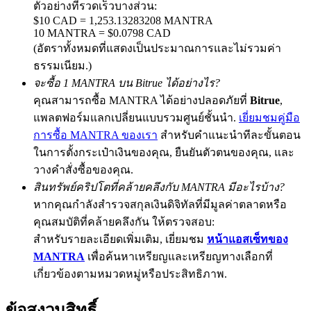
ตัวอย่างที่รวดเร็วบางส่วน:
$10 CAD = 1,253.13283208 MANTRA
10 MANTRA = $0.0798 CAD
(อัตราทั้งหมดที่แสดงเป็นประมาณการและไม่รวมค่า
Exclusive for BitMart Users
ธรรมเนียม.)
จะซื้อ 1 MANTRA บน Bitrue ได้อย่างไร?
Register & Trade to Win 500,000 USDT
คุณสามารถซื้อ MANTRA ได้อย่างปลอดภัยที่
Bitrue
,
แพลตฟอร์มแลกเปลี่ยนแบบรวมศูนย์ชั้นนำ.
เยี่ยมชมคู่มือ
การซื้อ MANTRA ของเรา
สำหรับคำแนะนำทีละขั้นตอน
Precious Metals Trading Carnival
ในการตั้งกระเป๋าเงินของคุณ, ยืนยันตัวตนของคุณ, และ
Trade Gold & Silver · 33,333 USDT Bonus
วางคำสั่งซื้อของคุณ.
สินทรัพย์คริปโตที่คล้ายคลึงกับ MANTRA มีอะไรบ้าง?
หากคุณกำลังสำรวจสกุลเงินดิจิทัลที่มีมูลค่าตลาดหรือ
คุณสมบัติที่คล้ายคลึงกัน ให้ตรวจสอบ:
USDT New User Exclusive 10% APR
สำหรับรายละเอียดเพิ่มเติม, เยี่ยมชม
หน้าแอสเซ็ทของ
USDT Flexible Staking | Daily Rewards
MANTRA
เพื่อค้นหาเหรียญและเหรียญทางเลือกที่
เกี่ยวข้องตามหมวดหมู่หรือประสิทธิภาพ.
ข้อสงวนสิทธิ์
BTC New User Exclusive: 6.5% APR