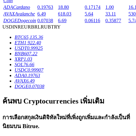
Coin
ADA
Cardano
0.19763
18.80
0.17174
1.00
16.
AVAX
Avalanche
6.49
618.03
5.64
33.11
530
DOGE
Dogecoin
0.07038
6.69
0.06116
0.35877
5.7
USD
INR
EUR
BRL
RUB
TRY
เงินกู้
BTC
65,135.36
ETH
1,922.40
บริการยืมเงินที่ได้รับการสนับสนุนจาก Crypto
USDT
0.99925
BNB
607.22
XRP
1.03
SOL
76.66
USDC
0.99907
ADA
0.19763
AVAX
6.49
DOGE
0.07038
ค้นพบ Cryptocurrencies เพิ่มเติม
ลงทุนอัตโนมัติ
การเลือกสกุลเงินดิจิทัลใหม่ที่เพิ่งถูกเพิ่มและกำลังเป็นที่
คว้าผลกำไรระยะยาวและผลประโยชน์ที่ยืดหยุ่น
นิยมบน
Bitrue
.