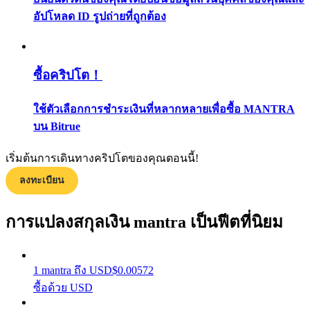
กลยุทธ์การซื้อขาย
อัปโหลด ID รูปถ่ายที่ถูกต้อง
เรียนรู้วิธีการรักษาผลกำไร
ซื้อคริปโต！
ใช้ตัวเลือกการชำระเงินที่หลากหลายเพื่อซื้อ MANTRA
บน Bitrue
เริ่มต้นการเดินทางคริปโตของคุณตอนนี้!
ได้รับ
ลงทะเบียน
การแปลงสกุลเงิน mantra เป็นฟีตที่นิยม
1
mantra
ถึง
USD
$
0.00572
ซื้อด้วย USD
พาวเวอร์พิกกี้