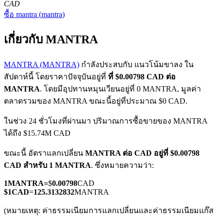
CAD
ซื้อ
mantra
(
mantra
)
เกี่ยวกับ MANTRA
MANTRA (MANTRA)
กำลังประสบกับ แนวโน้มขาลง ใน
สัปดาห์นี้ โดยราคาปัจจุบันอยู่ที่
ที่ $0.00798 CAD ต่อ
ฟิวเจอร์ส COIN-M
MANTRA
. โดยมีอุปทานหมุนเวียนอยู่ที่ 0 MANTRA, มูลค่า
ฟิวเจอร์สสกุลเงินดิจิทัล
ตลาดรวมของ MANTRA ขณะนี้อยู่ที่ประมาณ $0 CAD.
ในช่วง 24 ชั่วโมงที่ผ่านมา ปริมาณการซื้อขายของ MANTRA
ได้ถึง $15.74M CAD
TradFi
ขณะนี้ อัตราแลกเปลี่ยน
MANTRA ต่อ CAD
อยู่ที่ $0.00798
อนุพันธ์ของหุ้น ฟอเร็กซ์ โลหะมีค่า และสินค้าโภคภัณฑ์
CAD สำหรับ 1 MANTRA
. ซึ่งหมายความว่า:
1
MANTRA
=
$
0.00798
CAD
$
1
CAD
=
125.3132832
MANTRA
(หมายเหตุ: ค่าธรรมเนียมการแลกเปลี่ยนและค่าธรรมเนียมแก๊ส