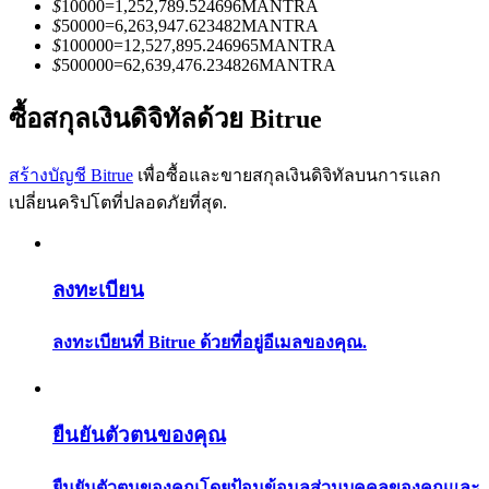
$
10000
=
1,252,789.524696
MANTRA
การวิเคราะห์ข้อมูลขนาดใหญ่ รวมถึงข้อมูลการค้า ฯลฯ
$
50000
=
6,263,947.623482
MANTRA
$
100000
=
12,527,895.246965
MANTRA
$
500000
=
62,639,476.234826
MANTRA
ซื้อสกุลเงินดิจิทัลด้วย Bitrue
สร้างบัญชี Bitrue
เพื่อซื้อและขายสกุลเงินดิจิทัลบนการแลก
เปลี่ยนคริปโตที่ปลอดภัยที่สุด.
แนะนำ
คู่มือเริ่มต้นฟิวเจอร์ส
ลงทะเบียน
ลงทะเบียนที่ Bitrue ด้วยที่อยู่อีเมลของคุณ.
ยืนยันตัวตนของคุณ
ยืนยันตัวตนของคุณโดยป้อนข้อมูลส่วนบุคคลของคุณและ