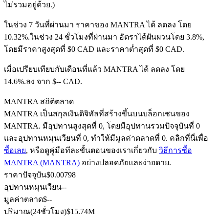
ไม่รวมอยู่ด้วย.)
ในช่วง 7 วันที่ผ่านมา ราคาของ MANTRA ได้ ลดลง โดย
10.32%.
ในช่วง 24 ชั่วโมงที่ผ่านมา อัตราได้ผันผวนโดย 3.8%,
ฟิวเจอร์ส USDC
โดยมีราคาสูงสุดที่ $0 CAD และราคาต่ำสุดที่ $0 CAD.
ฟิวเจอร์สที่ใช้ USDC เป็นหลักประกัน
เมื่อเปรียบเทียบกับเดือนที่แล้ว MANTRA ได้ ลดลง โดย
14.6%.ลง จาก $-- CAD.
MANTRA สถิติตลาด
MANTRA เป็นสกุลเงินดิจิทัลที่สร้างขึ้นบนบล็อกเชนของ
MANTRA. มีอุปทานสูงสุดที่ 0, โดยมีอุปทานรวมปัจจุบันที่ 0
และอุปทานหมุนเวียนที่ 0, ทำให้มีมูลค่าตลาดที่ 0. คลิกที่นี่เพื่อ
ซื้อเลย
, หรือดูคู่มือทีละขั้นตอนของเราเกี่ยวกับ
วิธีการซื้อ
MANTRA (MANTRA)
อย่างปลอดภัยและง่ายดาย.
คัดลอกการซื้อขาย
ราคาปัจจุบัน
$
0.00798
เข้าร่วมกับเทรดเดอร์ชั้นนำ
อุปทานหมุนเวียน
--
มูลค่าตลาด
$
--
ปริมาณ(24ชั่วโมง)
$
15.74M