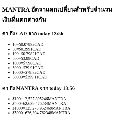
MANTRA อัตราแลกเปลี่ยนสำหรับจำนวน
เงินที่แตกต่างกัน
ค่า ถึง CAD จาก today 13:56
เป็นเทรดเดอร์คัดลอก
10
=
$
0.07982
CAD
เพลิดเพลินกับการแบ่งปันผลกำไรและค่าคอมมิชชั่นการคัด
50
=
$
0.3991
CAD
ลอกการซื้อขาย
100
=
$
0.79821
CAD
500
=
$
3.99
CAD
1000
=
$
7.98
CAD
5000
=
$
39.91
CAD
10000
=
$
79.82
CAD
50000
=
$
399.11
CAD
ค่า ถึง MANTRA จาก today 13:56
$
100
=
12,527.895246
MANTRA
$
500
=
62,639.476234
MANTRA
ข้อมูล
$
1000
=
125,278.952469
MANTRA
$
5000
=
626,394.762348
MANTRA