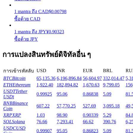
1
mantra
ถึง
CAD
$
0.00798
Launchpool
ซื้อด้วย CAD
การเซ้งแบบยืดหยุ่นเพื่อรับโทเคนยอดนิยม
1
mantra
ถึง
JPY
¥
0.90323
ซื้อด้วย JPY
การแปลงสินทรัพย์ดิจิทัลอื่น ๆ
USD
INR
EUR
BRL
RU
การเข้ารหัสลับ
BTC
Bitcoin
65,135.36
6,196,896.84
56,604.97
332,014.47
5,3
ETH
Ethereum
1,922.40
182,894.82
1,670.63
9,799.05
156
การล็อค BTR
USDT
Tether
0.99925
95.06
0.86838
5.09
81.
USDt
การลงทุนพิเศษสำหรับผู้ถือ BTR
BNB
Binance
607.22
57,770.25
527.69
3,095.18
49,
Coin
XRP
XRP
1.03
98.90
0.90339
5.29
84.
SOL
Solana
76.66
7,293.41
66.62
390.76
6,2
USDC
USD
0.99907
95.05
0.86823
5.09
81.