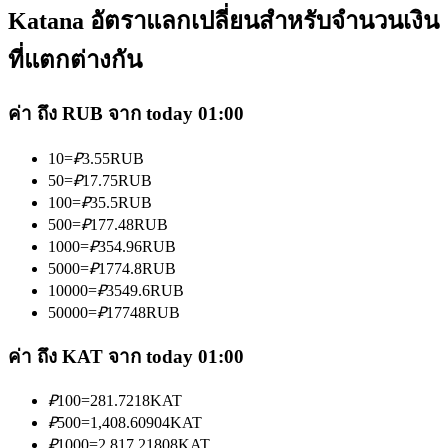
Katana อัตราแลกเปลี่ยนสำหรับจำนวนเงิน
ที่แตกต่างกัน
ค่า ถึง RUB จาก today 01:00
เป็นเทรดเดอร์คัดลอก
10
=
₽
3.55
RUB
เพลิดเพลินกับการแบ่งปันผลกำไรและค่าคอมมิชชั่นการคัด
50
=
₽
17.75
RUB
100
=
₽
35.5
RUB
ลอกการซื้อขาย
500
=
₽
177.48
RUB
1000
=
₽
354.96
RUB
5000
=
₽
1774.8
RUB
10000
=
₽
3549.6
RUB
50000
=
₽
17748
RUB
ค่า ถึง KAT จาก today 01:00
₽
100
=
281.7218
KAT
ข้อมูล
₽
500
=
1,408.60904
KAT
₽
1000
=
2,817.21808
KAT