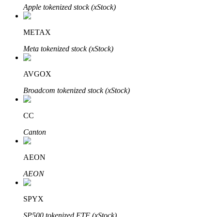
Apple tokenized stock (xStock)
METAX
Meta tokenized stock (xStock)
AVGOX
พันธมิตร Bitrue
Broadcom tokenized stock (xStock)
มากถึง 65% คอมมิชชั่น!
CC
Canton
AEON
AEON
SPYX
การแนะนำ
SP500 tokenized ETF (xStock)