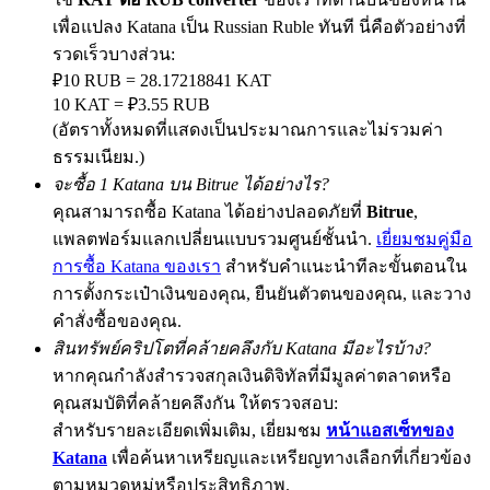
เพื่อแปลง Katana เป็น Russian Ruble ทันที นี่คือตัวอย่างที่
รวดเร็วบางส่วน:
₽10 RUB = 28.17218841 KAT
Precious Metals Trading Carnival
10 KAT = ₽3.55 RUB
(อัตราทั้งหมดที่แสดงเป็นประมาณการและไม่รวมค่า
Trade Gold & Silver · 33,333 USDT Bonus
ธรรมเนียม.)
จะซื้อ 1 Katana บน Bitrue ได้อย่างไร?
คุณสามารถซื้อ Katana ได้อย่างปลอดภัยที่
Bitrue
,
USDT New User Exclusive 10% APR
แพลตฟอร์มแลกเปลี่ยนแบบรวมศูนย์ชั้นนำ.
เยี่ยมชมคู่มือ
USDT Flexible Staking | Daily Rewards
การซื้อ Katana ของเรา
สำหรับคำแนะนำทีละขั้นตอนใน
การตั้งกระเป๋าเงินของคุณ, ยืนยันตัวตนของคุณ, และวาง
คำสั่งซื้อของคุณ.
สินทรัพย์คริปโตที่คล้ายคลึงกับ Katana มีอะไรบ้าง?
New Listing Futures Fest
หากคุณกำลังสำรวจสกุลเงินดิจิทัลที่มีมูลค่าตลาดหรือ
Trade New Futures, Win 200,000 USDT
คุณสมบัติที่คล้ายคลึงกัน ให้ตรวจสอบ:
สำหรับรายละเอียดเพิ่มเติม, เยี่ยมชม
หน้าแอสเซ็ทของ
Katana
เพื่อค้นหาเหรียญและเหรียญทางเลือกที่เกี่ยวข้อง
ตามหมวดหมู่หรือประสิทธิภาพ.
Crypto World Cup 2026: Grand Finale