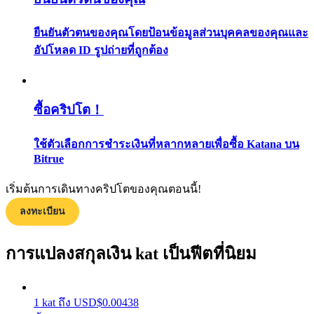
กลยุทธ์การซื้อขาย
ยืนยันตัวตนของคุณโดยป้อนข้อมูลส่วนบุคคลของคุณและ
เรียนรู้วิธีการรักษาผลกำไร
อัปโหลด ID รูปถ่ายที่ถูกต้อง
ซื้อคริปโต！
ใช้ตัวเลือกการชำระเงินที่หลากหลายเพื่อซื้อ Katana บน
Bitrue
ได้รับ
เริ่มต้นการเดินทางคริปโตของคุณตอนนี้!
ลงทะเบียน
การแปลงสกุลเงิน kat เป็นฟีตที่นิยม
1
kat
ถึง
USD
$
0.00438
พาวเวอร์พิกกี้