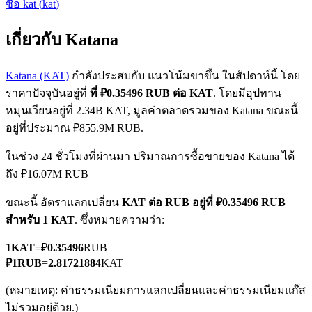
ซื้อ
kat
(
kat
)
เกี่ยวกับ Katana
Katana (KAT)
กำลังประสบกับ แนวโน้มขาขึ้น ในสัปดาห์นี้ โดย
ราคาปัจจุบันอยู่ที่
ที่ ₽0.35496 RUB ต่อ KAT
. โดยมีอุปทาน
หมุนเวียนอยู่ที่ 2.34B KAT, มูลค่าตลาดรวมของ Katana ขณะนี้
ฟิวเจอร์ส COIN-M
อยู่ที่ประมาณ ₽855.9M RUB.
ฟิวเจอร์สสกุลเงินดิจิทัล
ในช่วง 24 ชั่วโมงที่ผ่านมา ปริมาณการซื้อขายของ Katana ได้
ถึง ₽16.07M RUB
TradFi
ขณะนี้ อัตราแลกเปลี่ยน
KAT ต่อ RUB
อยู่ที่ ₽0.35496 RUB
สำหรับ 1 KAT
. ซึ่งหมายความว่า:
อนุพันธ์ของหุ้น ฟอเร็กซ์ โลหะมีค่า และสินค้าโภคภัณฑ์
1
KAT
=
₽
0.35496
RUB
₽
1
RUB
=
2.81721884
KAT
(หมายเหตุ: ค่าธรรมเนียมการแลกเปลี่ยนและค่าธรรมเนียมแก๊ส
ไม่รวมอยู่ด้วย.)