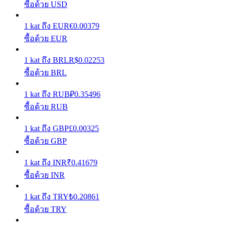
ซื้อด้วย USD
รับรางวัลการแข่งขันทุกวัน
1
kat
ถึง
EUR
€
0.00379
ซื้อด้วย EUR
1
kat
ถึง
BRL
R$
0.02253
ซื้อด้วย BRL
1
kat
ถึง
RUB
₽
0.35496
ซื้อด้วย RUB
การปักหลัก
1
kat
ถึง
GBP
£
0.00325
ซื้อด้วย GBP
ผลตอบแทนสูงและเข้าถึงได้ทันที
1
kat
ถึง
INR
₹
0.41679
ซื้อด้วย INR
1
kat
ถึง
TRY
₺
0.20861
ซื้อด้วย TRY