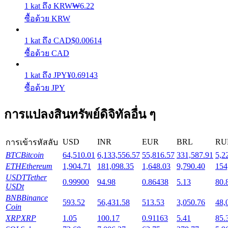
1
kat
ถึง
KRW
₩
6.22
ซื้อด้วย KRW
Launchpool
1
kat
ถึง
CAD
$
0.00614
การเซ้งแบบยืดหยุ่นเพื่อรับโทเคนยอดนิยม
ซื้อด้วย CAD
1
kat
ถึง
JPY
¥
0.69143
ซื้อด้วย JPY
การแปลงสินทรัพย์ดิจิทัลอื่น ๆ
USD
INR
EUR
BRL
RU
การเข้ารหัสลับ
การล็อค BTR
BTC
Bitcoin
64,510.01
6,133,556.57
55,816.57
331,587.91
5,2
ETH
Ethereum
1,904.71
181,098.35
1,648.03
9,790.40
154
การลงทุนพิเศษสำหรับผู้ถือ BTR
USDT
Tether
0.99900
94.98
0.86438
5.13
80.
USDt
BNB
Binance
593.52
56,431.58
513.53
3,050.76
48,
Coin
XRP
XRP
1.05
100.17
0.91163
5.41
85.