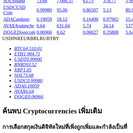
SOL
Solana
73.68
7,006.37
63.75
378.77
5,9
USDC
USD
0.99980
95.06
0.86507
5.13
80.
Coin
ADA
Cardano
0.19059
18.12
0.16490
0.97965
15.
AVAX
Avalanche
6.64
631.64
5.74
34.14
537
เงินกู้
DOGE
Dogecoin
0.06966
6.62
0.06027
0.35808
5.6
USD
INR
EUR
BRL
RUB
TRY
บริการยืมเงินที่ได้รับการสนับสนุนจาก Crypto
BTC
64,510.01
ETH
1,904.71
USDT
0.99900
BNB
593.52
XRP
1.05
SOL
73.68
USDC
0.99980
ADA
0.19059
AVAX
6.64
DOGE
0.06966
ลงทุนอัตโนมัติ
ค้นพบ Cryptocurrencies เพิ่มเติม
คว้าผลกำไรระยะยาวและผลประโยชน์ที่ยืดหยุ่น
การเลือกสกุลเงินดิจิทัลใหม่ที่เพิ่งถูกเพิ่มและกำลังเป็นที่