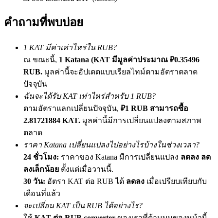
เชิญเพื่อนเพื่อรับรางวัลเงินสด
คำถามที่พบบ่อย
Deposit CASHCAT & Win
1 KAT มีค่าเท่าไหร่ใน RUB?
ณ ขณะนี้,
1 Katana (KAT มีมูลค่าประมาณ ₽0.35496
RUB.
มูลค่านี้จะอัปเดตแบบเรียลไทม์ตามอัตราตลาด
ปัจจุบัน
ฉันจะได้รับ KAT เท่าไหร่สำหรับ 1 RUB?
ตามอัตราแลกเปลี่ยนปัจจุบัน,
₽1 RUB สามารถซื้อ
2.81721884 KAT.
มูลค่านี้มีการเปลี่ยนแปลงตามสภาพ
ตลาด
Deposit CASHCAT & Win
ราคา Katana เปลี่ยนแปลงไปอย่างไรบ้างในช่วงเวลา?
24 ชั่วโมง:
ราคาของ Katana มีการเปลี่ยนแปลง
ลดลง ลด
Share 500000 CASHCAT prize pool
ลงเล็กน้อย
ตั้งแต่เมื่อวานนี้.
30 วัน:
อัตรา KAT ต่อ RUB ได้
ลดลง
เมื่อเปรียบเทียบกับ
เดือนที่แล้ว
Exclusive for BitMart Users
จะเปลี่ยน KAT เป็น RUB ได้อย่างไร?
ใช้
KAT ต่อ RUB converter
ของเราที่ด้านบนของหน้านี้
Register & Trade to Win 500,000 USDT