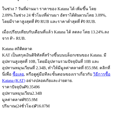
ในช่วง 7 วันที่ผ่านมา ราคาของ Katana ได้ เพิ่มขึ้น โดย
2.09%.
ในช่วง 24 ชั่วโมงที่ผ่านมา อัตราได้ผันผวนโดย 3.09%,
ฟิวเจอร์ส USDC
โดยมีราคาสูงสุดที่ ₽0 RUB และราคาต่ำสุดที่ ₽0 RUB.
ฟิวเจอร์สที่ใช้ USDC เป็นหลักประกัน
เมื่อเปรียบเทียบกับเดือนที่แล้ว Katana ได้ ลดลง โดย 13.24%.ลง
จาก ₽-- RUB.
Katana สถิติตลาด
KAT เป็นสกุลเงินดิจิทัลที่สร้างขึ้นบนบล็อกเชนของ Katana. มี
อุปทานสูงสุดที่ 10B, โดยมีอุปทานรวมปัจจุบันที่ 10B และ
อุปทานหมุนเวียนที่ 2.34B, ทำให้มีมูลค่าตลาดที่ 855.9M. คลิกที่
นี่เพื่อ
ซื้อเลย
, หรือดูคู่มือทีละขั้นตอนของเราเกี่ยวกับ
วิธีการซื้อ
Katana (KAT)
อย่างปลอดภัยและง่ายดาย.
คัดลอกการซื้อขาย
ราคาปัจจุบัน
₽
0.35496
อุปทานหมุนเวียน
2.34B
เข้าร่วมกับเทรดเดอร์ชั้นนำ
มูลค่าตลาด
₽
855.9M
ปริมาณ(24ชั่วโมง)
₽
16.07M