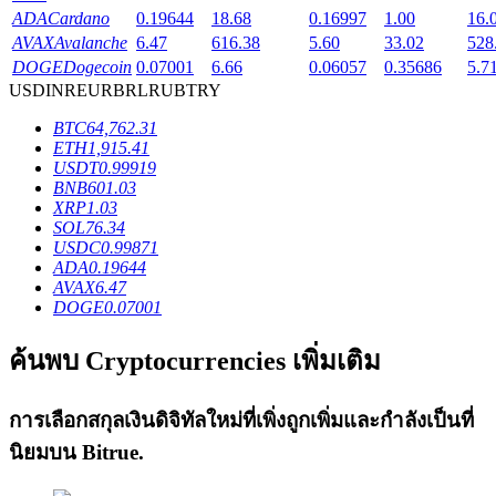
ADA
Cardano
0.19644
18.68
0.16997
1.00
16.
AVAX
Avalanche
6.47
616.38
5.60
33.02
528
DOGE
Dogecoin
0.07001
6.66
0.06057
0.35686
5.7
USD
INR
EUR
BRL
RUB
TRY
เงินกู้
BTC
64,762.31
ETH
1,915.41
บริการยืมเงินที่ได้รับการสนับสนุนจาก Crypto
USDT
0.99919
BNB
601.03
XRP
1.03
SOL
76.34
USDC
0.99871
ADA
0.19644
AVAX
6.47
DOGE
0.07001
ค้นพบ Cryptocurrencies เพิ่มเติม
ลงทุนอัตโนมัติ
การเลือกสกุลเงินดิจิทัลใหม่ที่เพิ่งถูกเพิ่มและกำลังเป็นที่
คว้าผลกำไรระยะยาวและผลประโยชน์ที่ยืดหยุ่น
นิยมบน
Bitrue
.