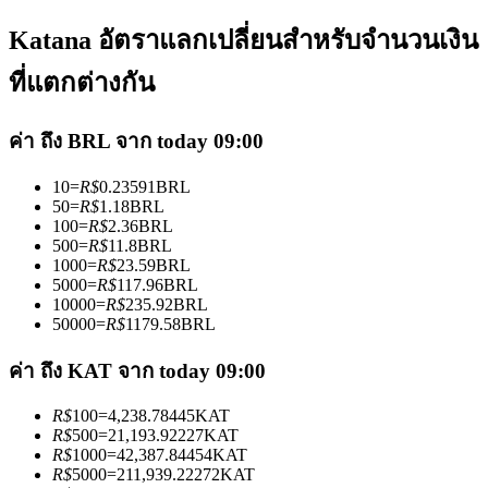
Katana อัตราแลกเปลี่ยนสำหรับจำนวนเงิน
ที่แตกต่างกัน
ค่า ถึง BRL จาก today 09:00
เป็นเทรดเดอร์คัดลอก
10
=
R$
0.23591
BRL
เพลิดเพลินกับการแบ่งปันผลกำไรและค่าคอมมิชชั่นการคัด
50
=
R$
1.18
BRL
ลอกการซื้อขาย
100
=
R$
2.36
BRL
500
=
R$
11.8
BRL
1000
=
R$
23.59
BRL
5000
=
R$
117.96
BRL
10000
=
R$
235.92
BRL
50000
=
R$
1179.58
BRL
ค่า ถึง KAT จาก today 09:00
R$
100
=
4,238.78445
KAT
R$
500
=
21,193.92227
KAT
ข้อมูล
R$
1000
=
42,387.84454
KAT
R$
5000
=
211,939.22272
KAT