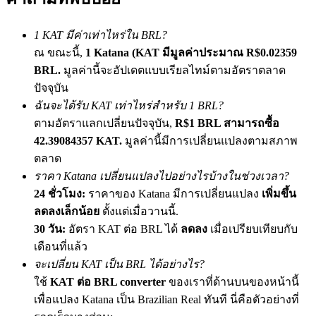
เชิญเพื่อนเพื่อรับรางวัลเงินสด
1 KAT มีค่าเท่าไหร่ใน BRL?
BTC Welcome Rewards
ณ ขณะนี้,
1 Katana (KAT มีมูลค่าประมาณ R$0.02359
BRL.
มูลค่านี้จะอัปเดตแบบเรียลไทม์ตามอัตราตลาด
ปัจจุบัน
ฉันจะได้รับ KAT เท่าไหร่สำหรับ 1 BRL?
ตามอัตราแลกเปลี่ยนปัจจุบัน,
R$1 BRL สามารถซื้อ
42.39084357 KAT.
มูลค่านี้มีการเปลี่ยนแปลงตามสภาพ
ตลาด
ราคา Katana เปลี่ยนแปลงไปอย่างไรบ้างในช่วงเวลา?
24 ชั่วโมง:
ราคาของ Katana มีการเปลี่ยนแปลง
เพิ่มขึ้น
BTC Welcome Rewards
ลดลงเล็กน้อย
ตั้งแต่เมื่อวานนี้.
30 วัน:
อัตรา KAT ต่อ BRL ได้
ลดลง
เมื่อเปรียบเทียบกับ
Deposit & Trade BTC to Share 25000 USDT prize pool!
เดือนที่แล้ว
จะเปลี่ยน KAT เป็น BRL ได้อย่างไร?
ใช้
KAT ต่อ BRL converter
ของเราที่ด้านบนของหน้านี้
Deposit CASHCAT & Win
เพื่อแปลง Katana เป็น Brazilian Real ทันที นี่คือตัวอย่างที่
Share 500000 CASHCAT prize pool