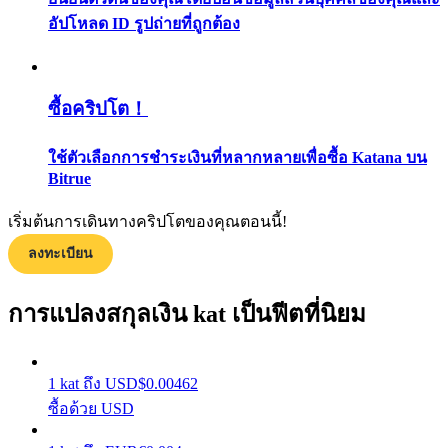
กลยุทธ์การซื้อขาย
อัปโหลด ID รูปถ่ายที่ถูกต้อง
เรียนรู้วิธีการรักษาผลกำไร
ซื้อคริปโต！
ใช้ตัวเลือกการชำระเงินที่หลากหลายเพื่อซื้อ Katana บน
Bitrue
เริ่มต้นการเดินทางคริปโตของคุณตอนนี้!
ได้รับ
ลงทะเบียน
การแปลงสกุลเงิน kat เป็นฟีตที่นิยม
1
kat
ถึง
USD
$
0.00462
ซื้อด้วย USD
พาวเวอร์พิกกี้