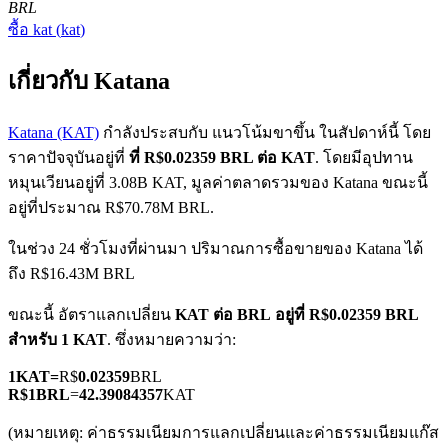
BRL
ซื้อ
kat
(
kat
)
เกี่ยวกับ Katana
Katana (KAT)
กำลังประสบกับ แนวโน้มขาขึ้น ในสัปดาห์นี้ โดย
ราคาปัจจุบันอยู่ที่
ที่ R$0.02359 BRL ต่อ KAT
. โดยมีอุปทาน
ฟิวเจอร์ส COIN-M
หมุนเวียนอยู่ที่ 3.08B KAT, มูลค่าตลาดรวมของ Katana ขณะนี้
ฟิวเจอร์สสกุลเงินดิจิทัล
อยู่ที่ประมาณ R$70.78M BRL.
ในช่วง 24 ชั่วโมงที่ผ่านมา ปริมาณการซื้อขายของ Katana ได้
ถึง R$16.43M BRL
TradFi
ขณะนี้ อัตราแลกเปลี่ยน
KAT ต่อ BRL
อยู่ที่ R$0.02359 BRL
อนุพันธ์ของหุ้น ฟอเร็กซ์ โลหะมีค่า และสินค้าโภคภัณฑ์
สำหรับ 1 KAT
. ซึ่งหมายความว่า:
1
KAT
=
R$
0.02359
BRL
R$
1
BRL
=
42.39084357
KAT
(หมายเหตุ: ค่าธรรมเนียมการแลกเปลี่ยนและค่าธรรมเนียมแก๊ส