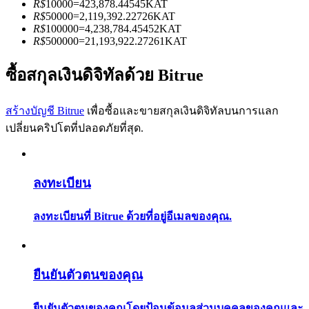
R$
10000
=
423,878.44545
KAT
การวิเคราะห์ข้อมูลขนาดใหญ่ รวมถึงข้อมูลการค้า ฯลฯ
R$
50000
=
2,119,392.22726
KAT
R$
100000
=
4,238,784.45452
KAT
R$
500000
=
21,193,922.27261
KAT
ซื้อสกุลเงินดิจิทัลด้วย Bitrue
สร้างบัญชี Bitrue
เพื่อซื้อและขายสกุลเงินดิจิทัลบนการแลก
เปลี่ยนคริปโตที่ปลอดภัยที่สุด.
แนะนำ
คู่มือเริ่มต้นฟิวเจอร์ส
ลงทะเบียน
ลงทะเบียนที่ Bitrue ด้วยที่อยู่อีเมลของคุณ.
ยืนยันตัวตนของคุณ
ยืนยันตัวตนของคุณโดยป้อนข้อมูลส่วนบุคคลของคุณและ