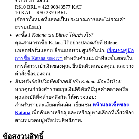
รวดเร็วบางส่วน:
R$10 BRL = 423.90843577 KAT
10 KAT = R$0.2359 BRL
(อัตราทั้งหมดที่แสดงเป็นประมาณการและไม่รวมค่า
Exclusive for BitMart Users
ธรรมเนียม.)
จะซื้อ 1 Katana บน Bitrue ได้อย่างไร?
Register & Trade to Win 500,000 USDT
คุณสามารถซื้อ Katana ได้อย่างปลอดภัยที่
Bitrue
,
แพลตฟอร์มแลกเปลี่ยนแบบรวมศูนย์ชั้นนำ.
เยี่ยมชมคู่มือ
การซื้อ Katana ของเรา
สำหรับคำแนะนำทีละขั้นตอนใน
Precious Metals Trading Carnival
การตั้งกระเป๋าเงินของคุณ, ยืนยันตัวตนของคุณ, และวาง
คำสั่งซื้อของคุณ.
Trade Gold & Silver · 33,333 USDT Bonus
สินทรัพย์คริปโตที่คล้ายคลึงกับ Katana มีอะไรบ้าง?
หากคุณกำลังสำรวจสกุลเงินดิจิทัลที่มีมูลค่าตลาดหรือ
คุณสมบัติที่คล้ายคลึงกัน ให้ตรวจสอบ:
USDT New User Exclusive 10% APR
สำหรับรายละเอียดเพิ่มเติม, เยี่ยมชม
หน้าแอสเซ็ทของ
USDT Flexible Staking | Daily Rewards
Katana
เพื่อค้นหาเหรียญและเหรียญทางเลือกที่เกี่ยวข้อง
ตามหมวดหมู่หรือประสิทธิภาพ.
ข้อสงวนสิทธิ์
BTC New User Exclusive: 6.5% APR