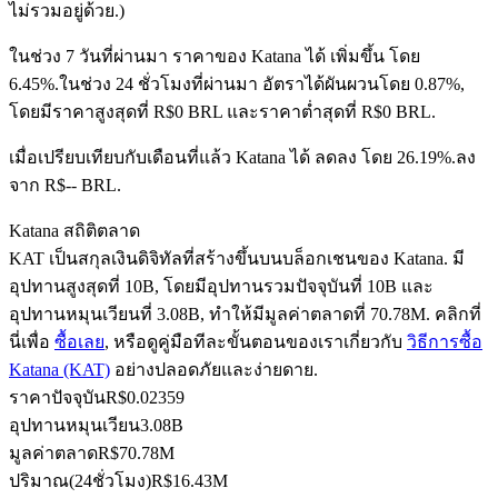
ไม่รวมอยู่ด้วย.)
ในช่วง 7 วันที่ผ่านมา ราคาของ Katana ได้ เพิ่มขึ้น โดย
6.45%.
ในช่วง 24 ชั่วโมงที่ผ่านมา อัตราได้ผันผวนโดย 0.87%,
ฟิวเจอร์ส USDC
โดยมีราคาสูงสุดที่ R$0 BRL และราคาต่ำสุดที่ R$0 BRL.
ฟิวเจอร์สที่ใช้ USDC เป็นหลักประกัน
เมื่อเปรียบเทียบกับเดือนที่แล้ว Katana ได้ ลดลง โดย 26.19%.ลง
จาก R$-- BRL.
Katana สถิติตลาด
KAT เป็นสกุลเงินดิจิทัลที่สร้างขึ้นบนบล็อกเชนของ Katana. มี
อุปทานสูงสุดที่ 10B, โดยมีอุปทานรวมปัจจุบันที่ 10B และ
อุปทานหมุนเวียนที่ 3.08B, ทำให้มีมูลค่าตลาดที่ 70.78M. คลิกที่
นี่เพื่อ
ซื้อเลย
, หรือดูคู่มือทีละขั้นตอนของเราเกี่ยวกับ
วิธีการซื้อ
Katana (KAT)
อย่างปลอดภัยและง่ายดาย.
คัดลอกการซื้อขาย
ราคาปัจจุบัน
R$
0.02359
เข้าร่วมกับเทรดเดอร์ชั้นนำ
อุปทานหมุนเวียน
3.08B
มูลค่าตลาด
R$
70.78M
ปริมาณ(24ชั่วโมง)
R$
16.43M