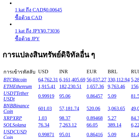
1
kat
ถึง
CAD
$
0.00645
Launchpool
ซื้อด้วย CAD
การเซ้งแบบยืดหยุ่นเพื่อรับโทเคนยอดนิยม
1
kat
ถึง
JPY
¥
0.73036
ซื้อด้วย JPY
การแปลงสินทรัพย์ดิจิทัลอื่น ๆ
USD
INR
EUR
BRL
RU
การเข้ารหัสลับ
BTC
Bitcoin
64,762.31
6,161,405.69
56,037.27
330,112.94
5,2
ETH
Ethereum
1,915.41
182,230.51
1,657.36
9,763.46
156
USDT
Tether
การล็อค BTR
0.99919
95.06
0.86457
5.09
81.
USDt
BNB
Binance
การลงทุนพิเศษสำหรับผู้ถือ BTR
601.03
57,181.74
520.06
3,063.65
49,
Coin
XRP
XRP
1.03
98.37
0.89468
5.27
84.
SOL
Solana
76.34
7,263.12
66.05
389.14
6,2
USDC
USD
0.99871
95.01
0.86416
5.09
81.
Coin