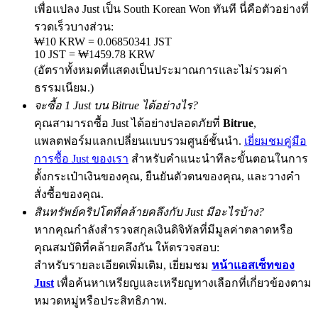
เพื่อแปลง Just เป็น South Korean Won ทันที นี่คือตัวอย่างที่
รวดเร็วบางส่วน:
₩10 KRW = 0.06850341 JST
10 JST = ₩1459.78 KRW
Exclusive for BitMart Users
(อัตราทั้งหมดที่แสดงเป็นประมาณการและไม่รวมค่า
Register & Trade to Win 500,000 USDT
ธรรมเนียม.)
จะซื้อ 1 Just บน Bitrue ได้อย่างไร?
คุณสามารถซื้อ Just ได้อย่างปลอดภัยที่
Bitrue
,
แพลตฟอร์มแลกเปลี่ยนแบบรวมศูนย์ชั้นนำ.
เยี่ยมชมคู่มือ
Precious Metals Trading Carnival
การซื้อ Just ของเรา
สำหรับคำแนะนำทีละขั้นตอนในการ
Trade Gold & Silver · 33,333 USDT Bonus
ตั้งกระเป๋าเงินของคุณ, ยืนยันตัวตนของคุณ, และวางคำ
สั่งซื้อของคุณ.
สินทรัพย์คริปโตที่คล้ายคลึงกับ Just มีอะไรบ้าง?
หากคุณกำลังสำรวจสกุลเงินดิจิทัลที่มีมูลค่าตลาดหรือ
USDT New User Exclusive 10% APR
คุณสมบัติที่คล้ายคลึงกัน ให้ตรวจสอบ:
USDT Flexible Staking | Daily Rewards
สำหรับรายละเอียดเพิ่มเติม, เยี่ยมชม
หน้าแอสเซ็ทของ
Just
เพื่อค้นหาเหรียญและเหรียญทางเลือกที่เกี่ยวข้องตาม
หมวดหมู่หรือประสิทธิภาพ.
BTC New User Exclusive: 6.5% APR