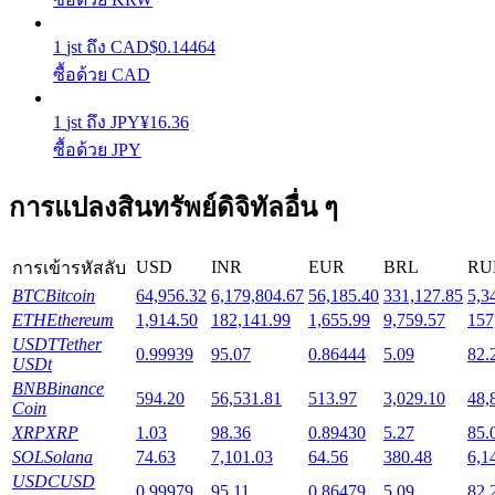
1
jst
ถึง
CAD
$
0.14464
Launchpool
ซื้อด้วย CAD
การเซ้งแบบยืดหยุ่นเพื่อรับโทเคนยอดนิยม
1
jst
ถึง
JPY
¥
16.36
ซื้อด้วย JPY
การแปลงสินทรัพย์ดิจิทัลอื่น ๆ
USD
INR
EUR
BRL
RU
การเข้ารหัสลับ
BTC
Bitcoin
64,956.32
6,179,804.67
56,185.40
331,127.85
5,3
ETH
Ethereum
1,914.50
182,141.99
1,655.99
9,759.57
157
การล็อค BTR
USDT
Tether
0.99939
95.07
0.86444
5.09
82.
USDt
การลงทุนพิเศษสำหรับผู้ถือ BTR
BNB
Binance
594.20
56,531.81
513.97
3,029.10
48,
Coin
XRP
XRP
1.03
98.36
0.89430
5.27
85.
SOL
Solana
74.63
7,101.03
64.56
380.48
6,1
USDC
USD
0.99979
95.11
0.86479
5.09
82.