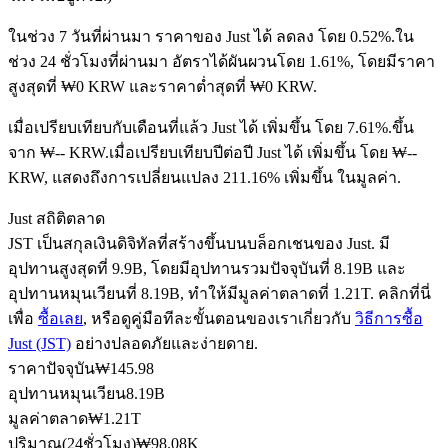
ในช่วง 7 วันที่ผ่านมา ราคาของ Just ได้ ลดลง โดย 0.52%.
ใน
ช่วง 24 ชั่วโมงที่ผ่านมา อัตราได้ผันผวนโดย 1.61%, โดยมีราคา
ฟิวเจอร์ส USDC
สูงสุดที่ ₩0 KRW และราคาต่ำสุดที่ ₩0 KRW.
ฟิวเจอร์สที่ใช้ USDC เป็นหลักประกัน
เมื่อเปรียบเทียบกับเดือนที่แล้ว Just ได้ เพิ่มขึ้น โดย 7.61%.ขึ้น
จาก ₩-- KRW.
เมื่อเปรียบเทียบปีต่อปี Just ได้ เพิ่มขึ้น โดย ₩--
KRW, แสดงถึงการเปลี่ยนแปลง 211.16% เพิ่มขึ้น ในมูลค่า.
Just สถิติตลาด
JST เป็นสกุลเงินดิจิทัลที่สร้างขึ้นบนบล็อกเชนของ Just. มี
อุปทานสูงสุดที่ 9.9B, โดยมีอุปทานรวมปัจจุบันที่ 8.19B และ
อุปทานหมุนเวียนที่ 8.19B, ทำให้มีมูลค่าตลาดที่ 1.21T. คลิกที่นี่
เพื่อ
ซื้อเลย
, หรือดูคู่มือทีละขั้นตอนของเราเกี่ยวกับ
วิธีการซื้อ
คัดลอกการซื้อขาย
Just (JST)
อย่างปลอดภัยและง่ายดาย.
ราคาปัจจุบัน
₩
145.98
เข้าร่วมกับเทรดเดอร์ชั้นนำ
อุปทานหมุนเวียน
8.19B
มูลค่าตลาด
₩
1.21T
ปริมาณ(24ชั่วโมง)
₩
98.08K