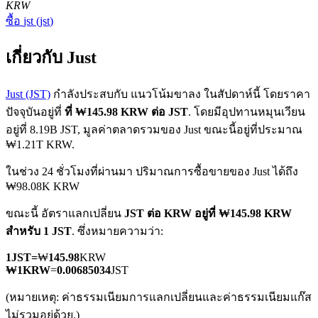
KRW
ซื้อ
jst
(
jst
)
เกี่ยวกับ Just
Just (JST)
กำลังประสบกับ แนวโน้มขาลง ในสัปดาห์นี้ โดยราคา
ปัจจุบันอยู่ที่
ที่ ₩145.98 KRW ต่อ JST
. โดยมีอุปทานหมุนเวียน
ฟิวเจอร์ส COIN-M
อยู่ที่ 8.19B JST, มูลค่าตลาดรวมของ Just ขณะนี้อยู่ที่ประมาณ
₩1.21T KRW.
ฟิวเจอร์สสกุลเงินดิจิทัล
ในช่วง 24 ชั่วโมงที่ผ่านมา ปริมาณการซื้อขายของ Just ได้ถึง
₩98.08K KRW
TradFi
ขณะนี้ อัตราแลกเปลี่ยน
JST ต่อ KRW
อยู่ที่ ₩145.98 KRW
อนุพันธ์ของหุ้น ฟอเร็กซ์ โลหะมีค่า และสินค้าโภคภัณฑ์
สำหรับ 1 JST
. ซึ่งหมายความว่า:
1
JST
=
₩
145.98
KRW
₩
1
KRW
=
0.00685034
JST
(หมายเหตุ: ค่าธรรมเนียมการแลกเปลี่ยนและค่าธรรมเนียมแก๊ส
ไม่รวมอยู่ด้วย.)