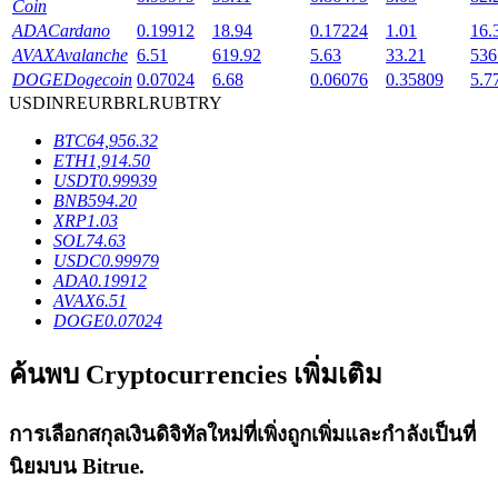
Coin
ADA
Cardano
0.19912
18.94
0.17224
1.01
16.
AVAX
Avalanche
6.51
619.92
5.63
33.21
536
DOGE
Dogecoin
0.07024
6.68
0.06076
0.35809
5.7
USD
INR
EUR
BRL
RUB
TRY
เงินกู้
BTC
64,956.32
ETH
1,914.50
บริการยืมเงินที่ได้รับการสนับสนุนจาก Crypto
USDT
0.99939
BNB
594.20
XRP
1.03
SOL
74.63
USDC
0.99979
ADA
0.19912
AVAX
6.51
DOGE
0.07024
ค้นพบ Cryptocurrencies เพิ่มเติม
ลงทุนอัตโนมัติ
การเลือกสกุลเงินดิจิทัลใหม่ที่เพิ่งถูกเพิ่มและกำลังเป็นที่
คว้าผลกำไรระยะยาวและผลประโยชน์ที่ยืดหยุ่น
นิยมบน
Bitrue
.