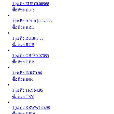
1
jst
ถึง
EUR
€
0.08968
ซื้อด้วย EUR
รับรางวัลการแข่งขันทุกวัน
1
jst
ถึง
BRL
R$
0.52855
ซื้อด้วย BRL
1
jst
ถึง
RUB
₽
8.53
ซื้อด้วย RUB
1
jst
ถึง
GBP
£
0.07685
ซื้อด้วย GBP
การปักหลัก
1
jst
ถึง
INR
₹
9.86
ผลตอบแทนสูงและเข้าถึงได้ทันที
ซื้อด้วย INR
1
jst
ถึง
TRY
₺
4.95
ซื้อด้วย TRY
1
jst
ถึง
KRW
₩
145.98
ซื้อด้วย KRW