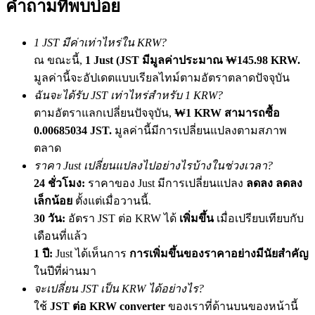
คำถามที่พบบ่อย
เชิญเพื่อนเพื่อรับรางวัลเงินสด
BTC Welcome Rewards
1 JST มีค่าเท่าไหร่ใน KRW?
ณ ขณะนี้,
1 Just (JST มีมูลค่าประมาณ ₩145.98 KRW.
มูลค่านี้จะอัปเดตแบบเรียลไทม์ตามอัตราตลาดปัจจุบัน
ฉันจะได้รับ JST เท่าไหร่สำหรับ 1 KRW?
ตามอัตราแลกเปลี่ยนปัจจุบัน,
₩1 KRW สามารถซื้อ
0.00685034 JST.
มูลค่านี้มีการเปลี่ยนแปลงตามสภาพ
ตลาด
ราคา Just เปลี่ยนแปลงไปอย่างไรบ้างในช่วงเวลา?
24 ชั่วโมง:
ราคาของ Just มีการเปลี่ยนแปลง
ลดลง ลดลง
เล็กน้อย
ตั้งแต่เมื่อวานนี้.
BTC Welcome Rewards
30 วัน:
อัตรา JST ต่อ KRW ได้
เพิ่มขึ้น
เมื่อเปรียบเทียบกับ
Deposit & Trade BTC to Share 25000 USDT prize pool!
เดือนที่แล้ว
1 ปี:
Just ได้เห็นการ
การเพิ่มขึ้นของราคาอย่างมีนัยสำคัญ
ในปีที่ผ่านมา
จะเปลี่ยน JST เป็น KRW ได้อย่างไร?
Deposit CASHCAT & Win
ใช้
JST ต่อ KRW converter
ของเราที่ด้านบนของหน้านี้
Share 500000 CASHCAT prize pool