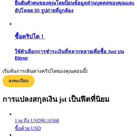
ยืนยันตัวตนของคุณโดยป้อนข้อมูลส่วนบุคคลของคุณและ
กลยุทธ์การซื้อขาย
อัปโหลด ID รูปถ่ายที่ถูกต้อง
เรียนรู้วิธีการรักษาผลกำไร
ซื้อคริปโต！
ใช้ตัวเลือกการชำระเงินที่หลากหลายเพื่อซื้อ Just บน
Bitrue
เริ่มต้นการเดินทางคริปโตของคุณตอนนี้!
ได้รับ
ลงทะเบียน
การแปลงสกุลเงิน jst เป็นฟีตที่นิยม
1
jst
ถึง
USD
$
0.10368
ซื้อด้วย USD
พาวเวอร์พิกกี้