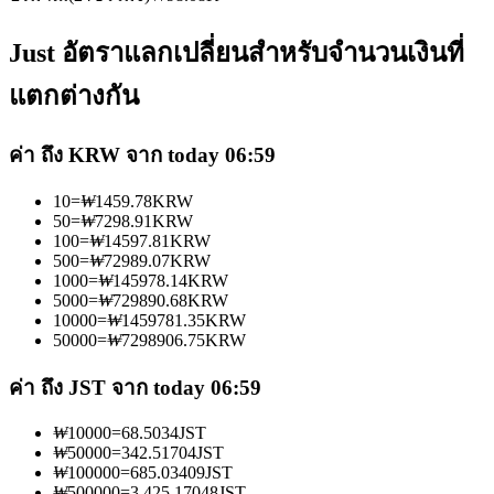
Just อัตราแลกเปลี่ยนสำหรับจำนวนเงินที่
แตกต่างกัน
เป็นเทรดเดอร์คัดลอก
ค่า ถึง KRW จาก today 06:59
เพลิดเพลินกับการแบ่งปันผลกำไรและค่าคอมมิชชั่นการคัด
10
=
₩
1459.78
KRW
50
=
₩
7298.91
KRW
ลอกการซื้อขาย
100
=
₩
14597.81
KRW
500
=
₩
72989.07
KRW
1000
=
₩
145978.14
KRW
5000
=
₩
729890.68
KRW
10000
=
₩
1459781.35
KRW
50000
=
₩
7298906.75
KRW
ค่า ถึง JST จาก today 06:59
₩
10000
=
68.5034
JST
₩
50000
=
342.51704
JST
ข้อมูล
₩
100000
=
685.03409
JST
₩
500000
=
3,425.17048
JST