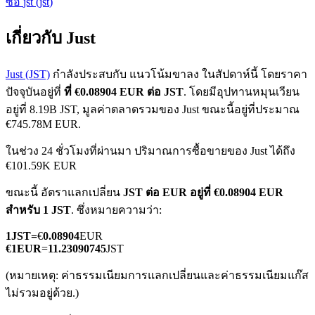
ซื้อ
jst
(
jst
)
เกี่ยวกับ Just
Just (JST)
กำลังประสบกับ แนวโน้มขาลง ในสัปดาห์นี้ โดยราคา
ปัจจุบันอยู่ที่
ที่ €0.08904 EUR ต่อ JST
. โดยมีอุปทานหมุนเวียน
อยู่ที่ 8.19B JST, มูลค่าตลาดรวมของ Just ขณะนี้อยู่ที่ประมาณ
ฟิวเจอร์ส COIN-M
€745.78M EUR.
ฟิวเจอร์สสกุลเงินดิจิทัล
ในช่วง 24 ชั่วโมงที่ผ่านมา ปริมาณการซื้อขายของ Just ได้ถึง
€101.59K EUR
ขณะนี้ อัตราแลกเปลี่ยน
JST ต่อ EUR
อยู่ที่ €0.08904 EUR
TradFi
สำหรับ 1 JST
. ซึ่งหมายความว่า:
อนุพันธ์ของหุ้น ฟอเร็กซ์ โลหะมีค่า และสินค้าโภคภัณฑ์
1
JST
=
€
0.08904
EUR
€
1
EUR
=
11.23090745
JST
(หมายเหตุ: ค่าธรรมเนียมการแลกเปลี่ยนและค่าธรรมเนียมแก๊ส
ไม่รวมอยู่ด้วย.)