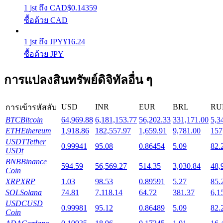
1
jst
ถึง
CAD
$
0.14359
ซื้อด้วย CAD
Launchpool
1
jst
ถึง
JPY
¥
16.24
การเซ้งแบบยืดหยุ่นเพื่อรับโทเคนยอดนิยม
ซื้อด้วย JPY
การแปลงสินทรัพย์ดิจิทัลอื่น ๆ
USD
INR
EUR
BRL
RU
การเข้ารหัสลับ
BTC
Bitcoin
64,969.88
6,181,153.77
56,202.33
331,171.00
5,3
ETH
Ethereum
1,918.86
182,557.97
1,659.91
9,781.00
157
USDT
Tether
0.99941
95.08
0.86454
5.09
82.
การล็อค BTR
USDt
BNB
Binance
594.59
56,569.27
514.35
3,030.84
48,
การลงทุนพิเศษสำหรับผู้ถือ BTR
Coin
XRP
XRP
1.03
98.53
0.89591
5.27
85.
SOL
Solana
74.81
7,118.14
64.72
381.37
6,1
USDC
USD
0.99981
95.12
0.86489
5.09
82.
Coin