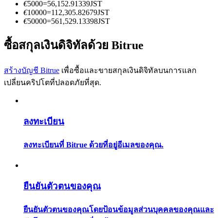
การวิเคราะห์ข้อมูลขนาดใหญ่ รวมถึงข้อมูลการค้า ฯลฯ
€
5000
=
56,152.91339
JST
€
10000
=
112,305.82679
JST
€
50000
=
561,529.13398
JST
ซื้อสกุลเงินดิจิทัลด้วย Bitrue
สร้างบัญชี Bitrue
เพื่อซื้อและขายสกุลเงินดิจิทัลบนการแลก
เปลี่ยนคริปโตที่ปลอดภัยที่สุด.
แนะนำ
ลงทะเบียน
คู่มือเริ่มต้นฟิวเจอร์ส
ลงทะเบียนที่ Bitrue ด้วยที่อยู่อีเมลของคุณ.
ยืนยันตัวตนของคุณ
ยืนยันตัวตนของคุณโดยป้อนข้อมูลส่วนบุคคลของคุณและ