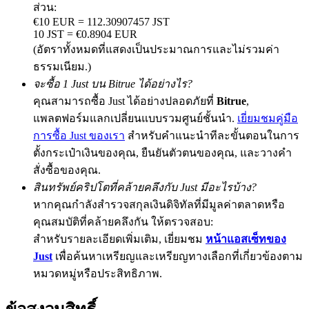
ส่วน:
€10 EUR = 112.30907457 JST
10 JST = €0.8904 EUR
(อัตราทั้งหมดที่แสดงเป็นประมาณการและไม่รวมค่า
Exclusive for BitMart Users
ธรรมเนียม.)
Register & Trade to Win 500,000 USDT
จะซื้อ 1 Just บน Bitrue ได้อย่างไร?
คุณสามารถซื้อ Just ได้อย่างปลอดภัยที่
Bitrue
,
แพลตฟอร์มแลกเปลี่ยนแบบรวมศูนย์ชั้นนำ.
เยี่ยมชมคู่มือ
การซื้อ Just ของเรา
สำหรับคำแนะนำทีละขั้นตอนในการ
Precious Metals Trading Carnival
ตั้งกระเป๋าเงินของคุณ, ยืนยันตัวตนของคุณ, และวางคำ
Trade Gold & Silver · 33,333 USDT Bonus
สั่งซื้อของคุณ.
สินทรัพย์คริปโตที่คล้ายคลึงกับ Just มีอะไรบ้าง?
หากคุณกำลังสำรวจสกุลเงินดิจิทัลที่มีมูลค่าตลาดหรือ
คุณสมบัติที่คล้ายคลึงกัน ให้ตรวจสอบ:
USDT New User Exclusive 10% APR
สำหรับรายละเอียดเพิ่มเติม, เยี่ยมชม
หน้าแอสเซ็ทของ
USDT Flexible Staking | Daily Rewards
Just
เพื่อค้นหาเหรียญและเหรียญทางเลือกที่เกี่ยวข้องตาม
หมวดหมู่หรือประสิทธิภาพ.
BTC New User Exclusive: 6.5% APR