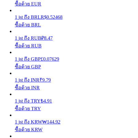
ซื้อด้วย EUR
รับรางวัลการแข่งขันทุกวัน
1
jst
ถึง
BRL
R$
0.52468
ซื้อด้วย BRL
1
jst
ถึง
RUB
₽
8.47
ซื้อด้วย RUB
1
jst
ถึง
GBP
£
0.07629
ซื้อด้วย GBP
การปักหลัก
1
jst
ถึง
INR
₹
9.79
ซื้อด้วย INR
ผลตอบแทนสูงและเข้าถึงได้ทันที
1
jst
ถึง
TRY
₺
4.91
ซื้อด้วย TRY
1
jst
ถึง
KRW
₩
144.92
ซื้อด้วย KRW