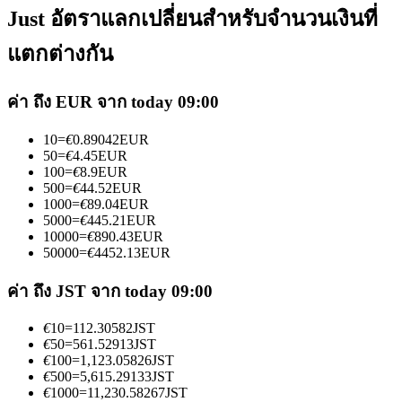
Just อัตราแลกเปลี่ยนสำหรับจำนวนเงินที่
แตกต่างกัน
ค่า ถึง EUR จาก today 09:00
เป็นเทรดเดอร์คัดลอก
10
=
€
0.89042
EUR
50
=
€
4.45
EUR
เพลิดเพลินกับการแบ่งปันผลกำไรและค่าคอมมิชชั่นการคัด
100
=
€
8.9
EUR
ลอกการซื้อขาย
500
=
€
44.52
EUR
1000
=
€
89.04
EUR
5000
=
€
445.21
EUR
10000
=
€
890.43
EUR
50000
=
€
4452.13
EUR
ค่า ถึง JST จาก today 09:00
€
10
=
112.30582
JST
€
50
=
561.52913
JST
€
100
=
1,123.05826
JST
ข้อมูล
€
500
=
5,615.29133
JST
€
1000
=
11,230.58267
JST