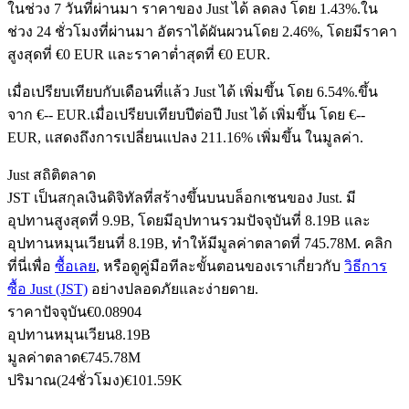
ในช่วง 7 วันที่ผ่านมา ราคาของ Just ได้ ลดลง โดย 1.43%.
ใน
ช่วง 24 ชั่วโมงที่ผ่านมา อัตราได้ผันผวนโดย 2.46%, โดยมีราคา
สูงสุดที่ €0 EUR และราคาต่ำสุดที่ €0 EUR.
ฟิวเจอร์ส USDC
เมื่อเปรียบเทียบกับเดือนที่แล้ว Just ได้ เพิ่มขึ้น โดย 6.54%.ขึ้น
ฟิวเจอร์สที่ใช้ USDC เป็นหลักประกัน
จาก €-- EUR.
เมื่อเปรียบเทียบปีต่อปี Just ได้ เพิ่มขึ้น โดย €--
EUR, แสดงถึงการเปลี่ยนแปลง 211.16% เพิ่มขึ้น ในมูลค่า.
Just สถิติตลาด
JST เป็นสกุลเงินดิจิทัลที่สร้างขึ้นบนบล็อกเชนของ Just. มี
อุปทานสูงสุดที่ 9.9B, โดยมีอุปทานรวมปัจจุบันที่ 8.19B และ
อุปทานหมุนเวียนที่ 8.19B, ทำให้มีมูลค่าตลาดที่ 745.78M. คลิก
ที่นี่เพื่อ
ซื้อเลย
, หรือดูคู่มือทีละขั้นตอนของเราเกี่ยวกับ
วิธีการ
ซื้อ Just (JST)
อย่างปลอดภัยและง่ายดาย.
คัดลอกการซื้อขาย
ราคาปัจจุบัน
€
0.08904
อุปทานหมุนเวียน
8.19B
เข้าร่วมกับเทรดเดอร์ชั้นนำ
มูลค่าตลาด
€
745.78M
ปริมาณ(24ชั่วโมง)
€
101.59K