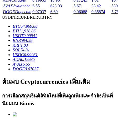
ADA
Cardano
0.19935
18.96
0.17245
1.01
16.
AVAX
Avalanche
6.55
623.93
5.67
33.42
539
DOGE
Dogecoin
0.07037
6.69
0.06088
0.35874
5.7
USD
INR
EUR
BRL
RUB
TRY
BTC
64,969.88
เงินกู้
ETH
1,918.86
USDT
0.99941
บริการยืมเงินที่ได้รับการสนับสนุนจาก Crypto
BNB
594.59
XRP
1.03
SOL
74.81
USDC
0.99981
ADA
0.19935
AVAX
6.55
DOGE
0.07037
ค้นพบ Cryptocurrencies เพิ่มเติม
ลงทุนอัตโนมัติ
การเลือกสกุลเงินดิจิทัลใหม่ที่เพิ่งถูกเพิ่มและกำลังเป็นที่
นิยมบน
Bitrue
.
คว้าผลกำไรระยะยาวและผลประโยชน์ที่ยืดหยุ่น