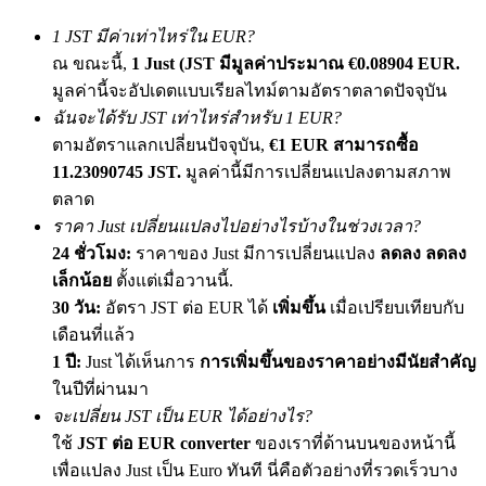
เชิญเพื่อนเพื่อรับรางวัลเงินสด
1 JST มีค่าเท่าไหร่ใน EUR?
BTC Welcome Rewards
ณ ขณะนี้,
1 Just (JST มีมูลค่าประมาณ €0.08904 EUR.
มูลค่านี้จะอัปเดตแบบเรียลไทม์ตามอัตราตลาดปัจจุบัน
ฉันจะได้รับ JST เท่าไหร่สำหรับ 1 EUR?
ตามอัตราแลกเปลี่ยนปัจจุบัน,
€1 EUR สามารถซื้อ
11.23090745 JST.
มูลค่านี้มีการเปลี่ยนแปลงตามสภาพ
ตลาด
ราคา Just เปลี่ยนแปลงไปอย่างไรบ้างในช่วงเวลา?
24 ชั่วโมง:
ราคาของ Just มีการเปลี่ยนแปลง
ลดลง ลดลง
เล็กน้อย
ตั้งแต่เมื่อวานนี้.
30 วัน:
อัตรา JST ต่อ EUR ได้
เพิ่มขึ้น
เมื่อเปรียบเทียบกับ
BTC Welcome Rewards
เดือนที่แล้ว
Deposit & Trade BTC to Share 25000 USDT prize pool!
1 ปี:
Just ได้เห็นการ
การเพิ่มขึ้นของราคาอย่างมีนัยสำคัญ
ในปีที่ผ่านมา
จะเปลี่ยน JST เป็น EUR ได้อย่างไร?
ใช้
JST ต่อ EUR converter
ของเราที่ด้านบนของหน้านี้
Deposit CASHCAT & Win
เพื่อแปลง Just เป็น Euro ทันที นี่คือตัวอย่างที่รวดเร็วบาง
Share 500000 CASHCAT prize pool