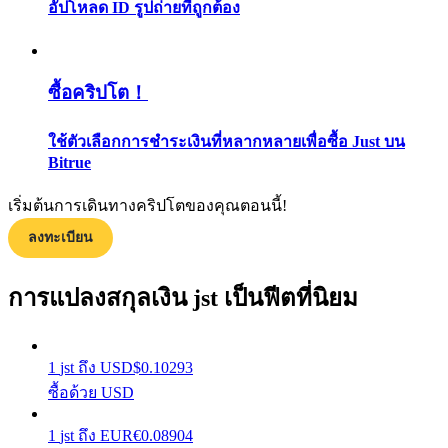
อัปโหลด ID รูปถ่ายที่ถูกต้อง
กลยุทธ์การซื้อขาย
เรียนรู้วิธีการรักษาผลกำไร
ซื้อคริปโต！
ใช้ตัวเลือกการชำระเงินที่หลากหลายเพื่อซื้อ Just บน
Bitrue
เริ่มต้นการเดินทางคริปโตของคุณตอนนี้!
ได้รับ
ลงทะเบียน
การแปลงสกุลเงิน jst เป็นฟีตที่นิยม
1
jst
ถึง
USD
$
0.10293
ซื้อด้วย USD
1
jst
ถึง
EUR
€
0.08904
พาวเวอร์พิกกี้