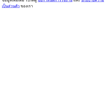
ข้อมูลเพิ่มเติม โปรดดู
ข้อกำหนดการใช้งาน
และ
นโยบายความ
เป็นส่วนตัว
ของเรา
77,777+3k Rewards
กิจกรรมเพิ่มเติม
รับรางวัลและสิทธิพิเศษสุดพิเศษ
ศูนย์รางวัล
เข้าสู่ระบบ
ลงชื่อ