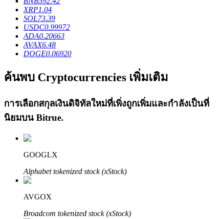
BNB
592.42
XRP
1.04
SOL
73.39
USDC
0.99972
ADA
0.20663
AVAX
6.48
เงินกู้
DOGE
0.06920
บริการยืมเงินที่ได้รับการสนับสนุนจาก Crypto
ค้นพบ Cryptocurrencies เพิ่มเติม
การเลือกสกุลเงินดิจิทัลใหม่ที่เพิ่งถูกเพิ่มและกำลังเป็นที่
นิยมบน
Bitrue
.
GOOGLX
Alphabet tokenized stock (xStock)
ลงทุนอัตโนมัติ
คว้าผลกำไรระยะยาวและผลประโยชน์ที่ยืดหยุ่น
AVGOX
Broadcom tokenized stock (xStock)