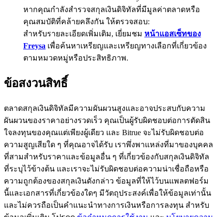
หากคุณกำลังสำรวจสกุลเงินดิจิทัลที่มีมูลค่าตลาดหรือ
คุณสมบัติที่คล้ายคลึงกัน ให้ตรวจสอบ:
สำหรับรายละเอียดเพิ่มเติม, เยี่ยมชม
หน้าแอสเซ็ทของ
Precious Metals Trading Carnival
Freysa
เพื่อค้นหาเหรียญและเหรียญทางเลือกที่เกี่ยวข้อง
ตามหมวดหมู่หรือประสิทธิภาพ.
Trade Gold & Silver · 33,333 USDT Bonus
ข้อสงวนสิทธิ์
USDT New User Exclusive 10% APR
ตลาดสกุลเงินดิจิทัลมีความผันผวนสูงและอาจประสบกับความ
USDT Flexible Staking | Daily Rewards
ผันผวนของราคาอย่างรวดเร็ว คุณเป็นผู้รับผิดชอบต่อการตัดสิน
ใจลงทุนของคุณแต่เพียงผู้เดียว และ Bitrue จะไม่รับผิดชอบต่อ
ความสูญเสียใด ๆ ที่คุณอาจได้รับ เราพึ่งพาแหล่งที่มาของบุคคล
ที่สามสำหรับราคาและข้อมูลอื่น ๆ ที่เกี่ยวข้องกับสกุลเงินดิจิทัล
New Listing Futures Fest
ที่ระบุไว้ข้างต้น และเราจะไม่รับผิดชอบต่อความน่าเชื่อถือหรือ
Trade New Futures, Win 200,000 USDT
ความถูกต้องของสกุลเงินดังกล่าว ข้อมูลที่ให้ไว้บนแพลตฟอร์ม
นี้และเอกสารที่เกี่ยวข้องใดๆ มีวัตถุประสงค์เพื่อให้ข้อมูลเท่านั้น
และไม่ควรถือเป็นคำแนะนำทางการเงินหรือการลงทุน สำหรับ
Crypto World Cup 2026: Grand Finale