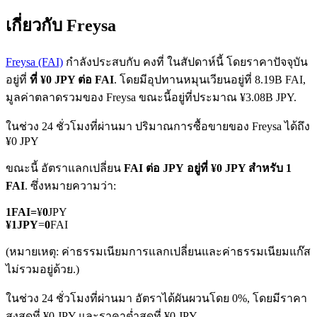
เกี่ยวกับ Freysa
Freysa (FAI)
กำลังประสบกับ คงที่ ในสัปดาห์นี้ โดยราคาปัจจุบัน
อยู่ที่
ที่ ¥0 JPY ต่อ FAI
. โดยมีอุปทานหมุนเวียนอยู่ที่ 8.19B FAI,
มูลค่าตลาดรวมของ Freysa ขณะนี้อยู่ที่ประมาณ ¥3.08B JPY.
ฟิวเจอร์ส COIN-M
ในช่วง 24 ชั่วโมงที่ผ่านมา ปริมาณการซื้อขายของ Freysa ได้ถึง
¥0 JPY
ฟิวเจอร์สสกุลเงินดิจิทัล
ขณะนี้ อัตราแลกเปลี่ยน
FAI ต่อ JPY
อยู่ที่ ¥0 JPY สำหรับ 1
FAI
. ซึ่งหมายความว่า:
TradFi
1
FAI
=
¥
0
JPY
¥
1
JPY
=
0
FAI
อนุพันธ์ของหุ้น ฟอเร็กซ์ โลหะมีค่า และสินค้าโภคภัณฑ์
(หมายเหตุ: ค่าธรรมเนียมการแลกเปลี่ยนและค่าธรรมเนียมแก๊ส
ไม่รวมอยู่ด้วย.)
ในช่วง 24 ชั่วโมงที่ผ่านมา อัตราได้ผันผวนโดย 0%, โดยมีราคา
สูงสุดที่ ¥0 JPY และราคาต่ำสุดที่ ¥0 JPY.