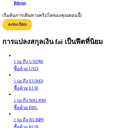
Bitrue
กลยุทธ์การซื้อขาย
เริ่มต้นการเดินทางคริปโตของคุณตอนนี้!
เรียนรู้วิธีการรักษาผลกำไร
ลงทะเบียน
การแปลงสกุลเงิน fai เป็นฟีตที่นิยม
1
fai
ถึง
USD
$
0
ได้รับ
ซื้อด้วย USD
1
fai
ถึง
EUR
€
0
ซื้อด้วย EUR
1
fai
ถึง
BRL
R$
0
ซื้อด้วย BRL
1
fai
ถึง
RUB
₽
0
ซื้อด้วย RUB
พาวเวอร์พิกกี้