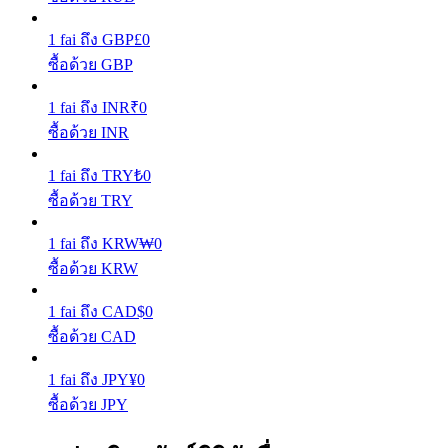
1
fai
ถึง
GBP
£
0
รับรางวัลการแข่งขันทุกวัน
ซื้อด้วย GBP
1
fai
ถึง
INR
₹
0
ซื้อด้วย INR
1
fai
ถึง
TRY
₺
0
ซื้อด้วย TRY
1
fai
ถึง
KRW
₩
0
การปักหลัก
ซื้อด้วย KRW
ผลตอบแทนสูงและเข้าถึงได้ทันที
1
fai
ถึง
CAD
$
0
ซื้อด้วย CAD
1
fai
ถึง
JPY
¥
0
ซื้อด้วย JPY