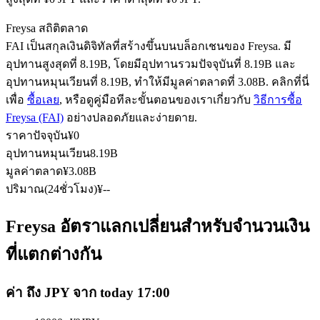
Freysa สถิติตลาด
FAI เป็นสกุลเงินดิจิทัลที่สร้างขึ้นบนบล็อกเชนของ Freysa. มี
ฟิวเจอร์ส USDC
อุปทานสูงสุดที่ 8.19B, โดยมีอุปทานรวมปัจจุบันที่ 8.19B และ
อุปทานหมุนเวียนที่ 8.19B, ทำให้มีมูลค่าตลาดที่ 3.08B. คลิกที่นี่
ฟิวเจอร์สที่ใช้ USDC เป็นหลักประกัน
เพื่อ
ซื้อเลย
, หรือดูคู่มือทีละขั้นตอนของเราเกี่ยวกับ
วิธีการซื้อ
Freysa (FAI)
อย่างปลอดภัยและง่ายดาย.
ราคาปัจจุบัน
¥
0
อุปทานหมุนเวียน
8.19B
มูลค่าตลาด
¥
3.08B
ปริมาณ(24ชั่วโมง)
¥
--
Freysa อัตราแลกเปลี่ยนสำหรับจำนวนเงิน
คัดลอกการซื้อขาย
ที่แตกต่างกัน
เข้าร่วมกับเทรดเดอร์ชั้นนำ
ค่า ถึง JPY จาก today 17:00