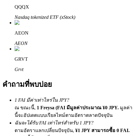
QQQX
Nasdaq tokenized ETF (xStock)
AEON
AEON
พันธมิตร Bitrue
GRVT
มากถึง 65% คอมมิชชั่น!
Grvt
คำถามที่พบบ่อย
1 FAI มีค่าเท่าไหร่ใน JPY?
ณ ขณะนี้,
1 Freysa (FAI มีมูลค่าประมาณ ¥0 JPY.
มูลค่า
นี้จะอัปเดตแบบเรียลไทม์ตามอัตราตลาดปัจจุบัน
ฉันจะได้รับ FAI เท่าไหร่สำหรับ 1 JPY?
การแนะนำ
ตามอัตราแลกเปลี่ยนปัจจุบัน,
¥1 JPY สามารถซื้อ 0 FAI.