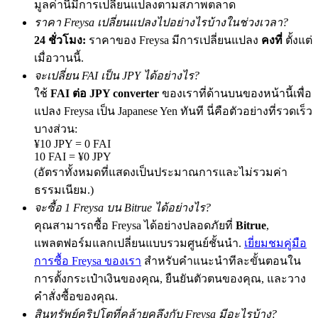
มูลค่านี้มีการเปลี่ยนแปลงตามสภาพตลาด
เชิญเพื่อนเพื่อรับรางวัลเงินสด
ราคา Freysa เปลี่ยนแปลงไปอย่างไรบ้างในช่วงเวลา?
Deposit CASHCAT & Win
24 ชั่วโมง:
ราคาของ Freysa มีการเปลี่ยนแปลง
คงที่
ตั้งแต่
เมื่อวานนี้.
จะเปลี่ยน FAI เป็น JPY ได้อย่างไร?
ใช้
FAI ต่อ JPY converter
ของเราที่ด้านบนของหน้านี้เพื่อ
แปลง Freysa เป็น Japanese Yen ทันที นี่คือตัวอย่างที่รวดเร็ว
บางส่วน:
¥10 JPY = 0 FAI
10 FAI = ¥0 JPY
(อัตราทั้งหมดที่แสดงเป็นประมาณการและไม่รวมค่า
ธรรมเนียม.)
จะซื้อ 1 Freysa บน Bitrue ได้อย่างไร?
Deposit CASHCAT & Win
คุณสามารถซื้อ Freysa ได้อย่างปลอดภัยที่
Bitrue
,
Share 500000 CASHCAT prize pool
แพลตฟอร์มแลกเปลี่ยนแบบรวมศูนย์ชั้นนำ.
เยี่ยมชมคู่มือ
การซื้อ Freysa ของเรา
สำหรับคำแนะนำทีละขั้นตอนใน
การตั้งกระเป๋าเงินของคุณ, ยืนยันตัวตนของคุณ, และวาง
Exclusive for BitMart Users
คำสั่งซื้อของคุณ.
สินทรัพย์คริปโตที่คล้ายคลึงกับ Freysa มีอะไรบ้าง?
Register & Trade to Win 500,000 USDT