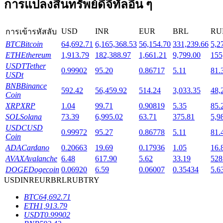
การแปลงสินทรัพย์ดิจิทัลอื่น ๆ
Launchpool
USD
INR
EUR
BRL
RU
การเข้ารหัสลับ
BTC
Bitcoin
64,692.71
6,165,368.53
56,154.70
331,239.66
5,2
การเซ้งแบบยืดหยุ่นเพื่อรับโทเคนยอดนิยม
ETH
Ethereum
1,913.79
182,388.97
1,661.21
9,799.00
155
USDT
Tether
0.99902
95.20
0.86717
5.11
81.
USDt
BNB
Binance
592.42
56,459.92
514.24
3,033.35
48,
Coin
XRP
XRP
1.04
99.71
0.90819
5.35
85.
SOL
Solana
73.39
6,995.02
63.71
375.81
5,9
USDC
USD
0.99972
95.27
0.86778
5.11
81.
Coin
ADA
Cardano
0.20663
19.69
0.17936
1.05
16.
การล็อค BTR
AVAX
Avalanche
6.48
617.90
5.62
33.19
528
DOGE
Dogecoin
0.06920
6.59
0.06007
0.35434
5.6
การลงทุนพิเศษสำหรับผู้ถือ BTR
USD
INR
EUR
BRL
RUB
TRY
BTC
64,692.71
ETH
1,913.79
USDT
0.99902