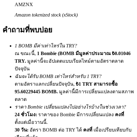
AMZNX
เชิญเพื่อนเพื่อรับรางวัลเงินสด
Amazon tokenized stock (xStock)
BTC Welcome Rewards
คำถามที่พบบ่อย
1 BOMB มีค่าเท่าไหร่ใน TRY?
ณ ขณะนี้,
1 Bombie (BOMB มีมูลค่าประมาณ ₺0.01046
TRY.
มูลค่านี้จะอัปเดตแบบเรียลไทม์ตามอัตราตลาด
ปัจจุบัน
ฉันจะได้รับ BOMB เท่าไหร่สำหรับ 1 TRY?
ตามอัตราแลกเปลี่ยนปัจจุบัน,
₺1 TRY สามารถซื้อ
BTC Welcome Rewards
95.60229445 BOMB.
มูลค่านี้มีการเปลี่ยนแปลงตามสภาพ
ตลาด
Deposit & Trade BTC to Share 25000 USDT prize pool!
ราคา Bombie เปลี่ยนแปลงไปอย่างไรบ้างในช่วงเวลา?
24 ชั่วโมง:
ราคาของ Bombie มีการเปลี่ยนแปลง
คงที่
ตั้งแต่เมื่อวานนี้.
Deposit CASHCAT & Win
30 วัน:
อัตรา BOMB ต่อ TRY ได้
คงที่
เมื่อเปรียบเทียบกับ
Share 500000 CASHCAT prize pool