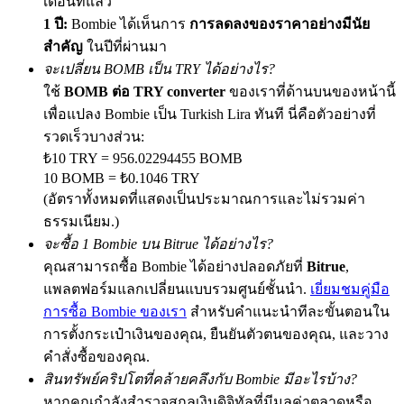
เดือนที่แล้ว
1 ปี:
Bombie ได้เห็นการ
การลดลงของราคาอย่างมีนัย
สำคัญ
ในปีที่ผ่านมา
จะเปลี่ยน BOMB เป็น TRY ได้อย่างไร?
Exclusive for BitMart Users
ใช้
BOMB ต่อ TRY converter
ของเราที่ด้านบนของหน้านี้
Register & Trade to Win 500,000 USDT
เพื่อแปลง Bombie เป็น Turkish Lira ทันที นี่คือตัวอย่างที่
รวดเร็วบางส่วน:
₺10 TRY = 956.02294455 BOMB
10 BOMB = ₺0.1046 TRY
Precious Metals Trading Carnival
(อัตราทั้งหมดที่แสดงเป็นประมาณการและไม่รวมค่า
Trade Gold & Silver · 33,333 USDT Bonus
ธรรมเนียม.)
จะซื้อ 1 Bombie บน Bitrue ได้อย่างไร?
คุณสามารถซื้อ Bombie ได้อย่างปลอดภัยที่
Bitrue
,
แพลตฟอร์มแลกเปลี่ยนแบบรวมศูนย์ชั้นนำ.
เยี่ยมชมคู่มือ
USDT New User Exclusive 10% APR
การซื้อ Bombie ของเรา
สำหรับคำแนะนำทีละขั้นตอนใน
USDT Flexible Staking | Daily Rewards
การตั้งกระเป๋าเงินของคุณ, ยืนยันตัวตนของคุณ, และวาง
คำสั่งซื้อของคุณ.
สินทรัพย์คริปโตที่คล้ายคลึงกับ Bombie มีอะไรบ้าง?
หากคุณกำลังสำรวจสกุลเงินดิจิทัลที่มีมูลค่าตลาดหรือ
BTC New User Exclusive: 6.5% APR