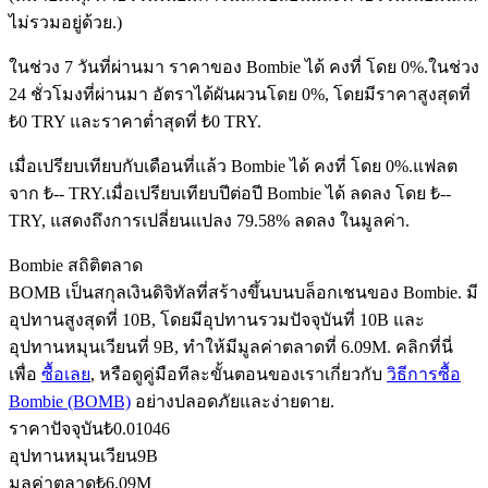
ไม่รวมอยู่ด้วย.)
ในช่วง 7 วันที่ผ่านมา ราคาของ Bombie ได้ คงที่ โดย 0%.
ในช่วง
ฟิวเจอร์ส USDC
24 ชั่วโมงที่ผ่านมา อัตราได้ผันผวนโดย 0%, โดยมีราคาสูงสุดที่
₺0 TRY และราคาต่ำสุดที่ ₺0 TRY.
ฟิวเจอร์สที่ใช้ USDC เป็นหลักประกัน
เมื่อเปรียบเทียบกับเดือนที่แล้ว Bombie ได้ คงที่ โดย 0%.แฟลต
จาก ₺-- TRY.
เมื่อเปรียบเทียบปีต่อปี Bombie ได้ ลดลง โดย ₺--
TRY, แสดงถึงการเปลี่ยนแปลง 79.58% ลดลง ในมูลค่า.
Bombie สถิติตลาด
BOMB เป็นสกุลเงินดิจิทัลที่สร้างขึ้นบนบล็อกเชนของ Bombie. มี
อุปทานสูงสุดที่ 10B, โดยมีอุปทานรวมปัจจุบันที่ 10B และ
อุปทานหมุนเวียนที่ 9B, ทำให้มีมูลค่าตลาดที่ 6.09M. คลิกที่นี่
คัดลอกการซื้อขาย
เพื่อ
ซื้อเลย
, หรือดูคู่มือทีละขั้นตอนของเราเกี่ยวกับ
วิธีการซื้อ
Bombie (BOMB)
อย่างปลอดภัยและง่ายดาย.
เข้าร่วมกับเทรดเดอร์ชั้นนำ
ราคาปัจจุบัน
₺
0.01046
อุปทานหมุนเวียน
9B
มูลค่าตลาด
₺
6.09M