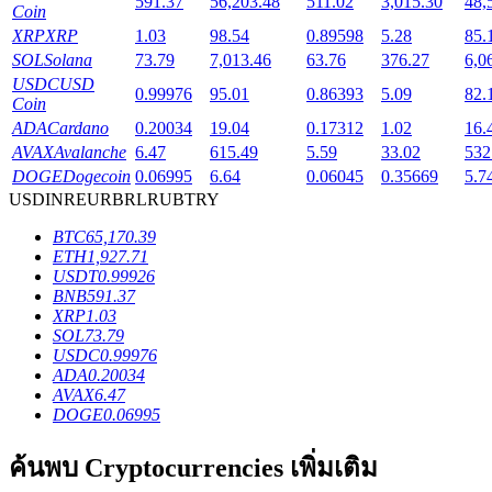
591.37
56,203.48
511.02
3,015.30
48,
Coin
XRP
XRP
1.03
98.54
0.89598
5.28
85.
SOL
Solana
73.79
7,013.46
63.76
376.27
6,0
USDC
USD
0.99976
95.01
0.86393
5.09
82.
Coin
เงินกู้
ADA
Cardano
0.20034
19.04
0.17312
1.02
16.
AVAX
Avalanche
6.47
615.49
5.59
33.02
532
บริการยืมเงินที่ได้รับการสนับสนุนจาก Crypto
DOGE
Dogecoin
0.06995
6.64
0.06045
0.35669
5.7
USD
INR
EUR
BRL
RUB
TRY
BTC
65,170.39
ETH
1,927.71
USDT
0.99926
BNB
591.37
XRP
1.03
SOL
73.79
USDC
0.99976
ADA
0.20034
ลงทุนอัตโนมัติ
AVAX
6.47
DOGE
0.06995
คว้าผลกำไรระยะยาวและผลประโยชน์ที่ยืดหยุ่น
ค้นพบ Cryptocurrencies เพิ่มเติม