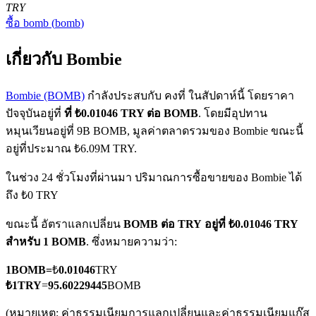
TRY
ซื้อ
bomb
(
bomb
)
เกี่ยวกับ Bombie
Bombie (BOMB)
กำลังประสบกับ คงที่ ในสัปดาห์นี้ โดยราคา
ปัจจุบันอยู่ที่
ที่ ₺0.01046 TRY ต่อ BOMB
. โดยมีอุปทาน
ฟิวเจอร์ส COIN-M
หมุนเวียนอยู่ที่ 9B BOMB, มูลค่าตลาดรวมของ Bombie ขณะนี้
ฟิวเจอร์สสกุลเงินดิจิทัล
อยู่ที่ประมาณ ₺6.09M TRY.
ในช่วง 24 ชั่วโมงที่ผ่านมา ปริมาณการซื้อขายของ Bombie ได้
ถึง ₺0 TRY
TradFi
ขณะนี้ อัตราแลกเปลี่ยน
BOMB ต่อ TRY
อยู่ที่ ₺0.01046 TRY
อนุพันธ์ของหุ้น ฟอเร็กซ์ โลหะมีค่า และสินค้าโภคภัณฑ์
สำหรับ 1 BOMB
. ซึ่งหมายความว่า:
1
BOMB
=
₺
0.01046
TRY
₺
1
TRY
=
95.60229445
BOMB
(หมายเหตุ: ค่าธรรมเนียมการแลกเปลี่ยนและค่าธรรมเนียมแก๊ส