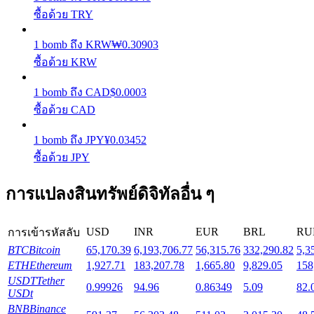
ซื้อด้วย TRY
Launchpool
1
bomb
ถึง
KRW
₩
0.30903
ซื้อด้วย KRW
การเซ้งแบบยืดหยุ่นเพื่อรับโทเคนยอดนิยม
1
bomb
ถึง
CAD
$
0.0003
ซื้อด้วย CAD
1
bomb
ถึง
JPY
¥
0.03452
ซื้อด้วย JPY
การแปลงสินทรัพย์ดิจิทัลอื่น ๆ
การล็อค BTR
USD
INR
EUR
BRL
RU
การเข้ารหัสลับ
การลงทุนพิเศษสำหรับผู้ถือ BTR
BTC
Bitcoin
65,170.39
6,193,706.77
56,315.76
332,290.82
5,3
ETH
Ethereum
1,927.71
183,207.78
1,665.80
9,829.05
158
USDT
Tether
0.99926
94.96
0.86349
5.09
82.
USDt
BNB
Binance