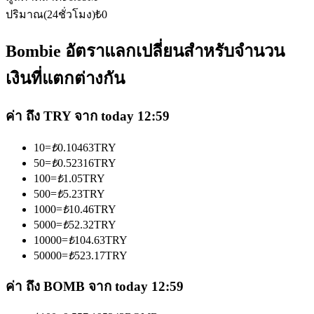
ปริมาณ(24ชั่วโมง)
₺
0
Bombie อัตราแลกเปลี่ยนสำหรับจำนวน
เงินที่แตกต่างกัน
เป็นเทรดเดอร์คัดลอก
ค่า ถึง TRY จาก today 12:59
เพลิดเพลินกับการแบ่งปันผลกำไรและค่าคอมมิชชั่นการคัด
ลอกการซื้อขาย
10
=
₺
0.10463
TRY
50
=
₺
0.52316
TRY
100
=
₺
1.05
TRY
500
=
₺
5.23
TRY
1000
=
₺
10.46
TRY
5000
=
₺
52.32
TRY
10000
=
₺
104.63
TRY
50000
=
₺
523.17
TRY
ค่า ถึง BOMB จาก today 12:59
ข้อมูล