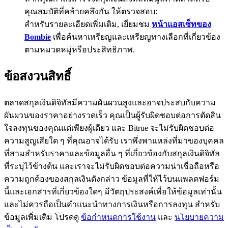
คุณสมบัติที่คล้ายคลึงกัน ให้ตรวจสอบ:
BTC Flexible Staking | Daily Rewards
สำหรับรายละเอียดเพิ่มเติม, เยี่ยมชม
หน้าแอสเซ็ทของ
Bombie
เพื่อค้นหาเหรียญและเหรียญทางเลือกที่เกี่ยวข้อง
ตามหมวดหมู่หรือประสิทธิภาพ.
ข้อสงวนสิทธิ์
ตลาดสกุลเงินดิจิทัลมีความผันผวนสูงและอาจประสบกับความ
ผันผวนของราคาอย่างรวดเร็ว คุณเป็นผู้รับผิดชอบต่อการตัดสิน
กิจกรรมเพิ่มเติม
ใจลงทุนของคุณแต่เพียงผู้เดียว และ Bitrue จะไม่รับผิดชอบต่อ
ความสูญเสียใด ๆ ที่คุณอาจได้รับ เราพึ่งพาแหล่งที่มาของบุคคล
รับรางวัลและสิทธิพิเศษสุดพิเศษ
ที่สามสำหรับราคาและข้อมูลอื่น ๆ ที่เกี่ยวข้องกับสกุลเงินดิจิทัล
ศูนย์รางวัล
ที่ระบุไว้ข้างต้น และเราจะไม่รับผิดชอบต่อความน่าเชื่อถือหรือ
ความถูกต้องของสกุลเงินดังกล่าว ข้อมูลที่ให้ไว้บนแพลตฟอร์ม
เข้าสู่ระบบ
ลงชื่อ
นี้และเอกสารที่เกี่ยวข้องใดๆ มีวัตถุประสงค์เพื่อให้ข้อมูลเท่านั้น
และไม่ควรถือเป็นคำแนะนำทางการเงินหรือการลงทุน สำหรับ
ข้อมูลเพิ่มเติม โปรดดู
ข้อกำหนดการใช้งาน
และ
นโยบายความ