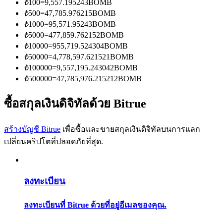
₺
100
=
9,557.195243
BOMB
การวิเคราะห์ข้อมูลขนาดใหญ่ รวมถึงข้อมูลการค้า ฯลฯ
₺
500
=
47,785.976215
BOMB
₺
1000
=
95,571.95243
BOMB
₺
5000
=
477,859.762152
BOMB
₺
10000
=
955,719.524304
BOMB
₺
50000
=
4,778,597.621521
BOMB
₺
100000
=
9,557,195.243042
BOMB
₺
500000
=
47,785,976.215212
BOMB
ซื้อสกุลเงินดิจิทัลด้วย Bitrue
แนะนำ
คู่มือเริ่มต้นฟิวเจอร์ส
สร้างบัญชี Bitrue
เพื่อซื้อและขายสกุลเงินดิจิทัลบนการแลก
เปลี่ยนคริปโตที่ปลอดภัยที่สุด.
ลงทะเบียน
ลงทะเบียนที่ Bitrue ด้วยที่อยู่อีเมลของคุณ.