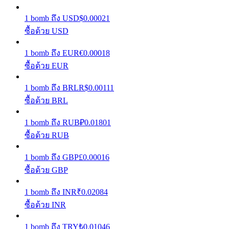
1
bomb
ถึง
USD
$
0.00021
รับรางวัลการแข่งขันทุกวัน
ซื้อด้วย USD
1
bomb
ถึง
EUR
€
0.00018
ซื้อด้วย EUR
1
bomb
ถึง
BRL
R$
0.00111
ซื้อด้วย BRL
1
bomb
ถึง
RUB
₽
0.01801
การปักหลัก
ซื้อด้วย RUB
ผลตอบแทนสูงและเข้าถึงได้ทันที
1
bomb
ถึง
GBP
£
0.00016
ซื้อด้วย GBP
1
bomb
ถึง
INR
₹
0.02084
ซื้อด้วย INR
1
bomb
ถึง
TRY
₺
0.01046