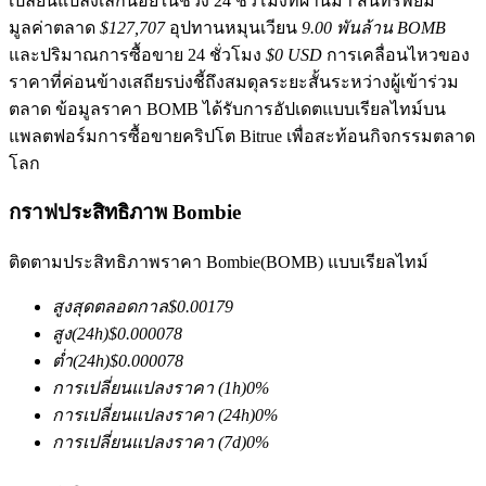
เปลี่ยนแปลงเล็กน้อยในช่วง 24 ชั่วโมงที่ผ่านมา สินทรัพย์มี
มูลค่าตลาด
$127,707
อุปทานหมุนเวียน
9.00 พันล้าน BOMB
และปริมาณการซื้อขาย 24 ชั่วโมง
$0 USD
การเคลื่อนไหวของ
ราคาที่ค่อนข้างเสถียรบ่งชี้ถึงสมดุลระยะสั้นระหว่างผู้เข้าร่วม
ตลาด ข้อมูลราคา BOMB ได้รับการอัปเดตแบบเรียลไทม์บน
แพลตฟอร์มการซื้อขายคริปโต Bitrue เพื่อสะท้อนกิจกรรมตลาด
โลก
ฟิวเจอร์ส COIN-M
กราฟประสิทธิภาพ Bombie
ฟิวเจอร์สสกุลเงินดิจิทัล
ติดตามประสิทธิภาพราคา Bombie(BOMB) แบบเรียลไทม์
TradFi
สูงสุดตลอดกาล
$
0.00179
สูง
(24h)
$
0.000078
อนุพันธ์ของหุ้น ฟอเร็กซ์ โลหะมีค่า และสินค้าโภคภัณฑ์
ต่ำ
(24h)
$
0.000078
การเปลี่ยนแปลงราคา
(1h)
0
%
การเปลี่ยนแปลงราคา
(24h)
0
%
การเปลี่ยนแปลงราคา
(7d)
0
%