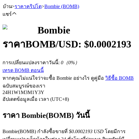
บ้าน
>
ราคาคริปโต
>
Bombie
(BOMB)
แชร์
Bombie
ราคา
BOMB
/USD: $
0.0002193
ฟิวเจอร์ส
การเปลี่ยนแปลงราคาวันนี้
:
0
（
0
%）
เทรด BOMB ตอนนี้
หากคุณไม่แน่ใจว่าจะซื้อ Bombie อย่างไร ดูคู่มือ
วิธีซื้อ BOMB
ฉบับสมบูรณ์ของเรา
24H
1W
1M
3M
1Y
3Y
อัปเดตข้อมูลเมื่อ เวลา (UTC+8)
ฟิวเจอร์ส USDT
ราคา Bombie(BOMB) วันนี้
ฟิวเจอร์สที่ใช้ USDT เป็นหลักประกัน
Bombie(BOMB) กำลังซื้อขายที่
$0.0002193 USD
โดยมีการ