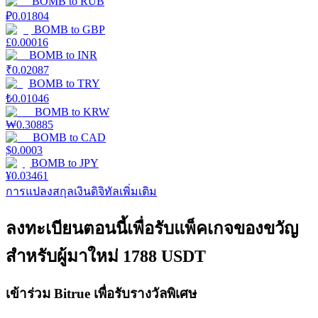
BOMB
to
RUB
₽
0.01804
กลยุทธ์การซื้อขาย
BOMB
to
GBP
£
0.00016
เรียนรู้วิธีการรักษาผลกำไร
BOMB
to
INR
₹
0.02087
BOMB
to
TRY
₺
0.01046
BOMB
to
KRW
₩
0.30885
BOMB
to
CAD
$
0.0003
BOMB
to
JPY
ได้รับ
¥
0.03461
การแปลงสกุลเงินดิจิทัลเพิ่มเติม
ลงทะเบียนตอนนี้เพื่อรับแพ็คเกจของขวัญ
สำหรับผู้มาใหม่ 1788 USDT
เข้าร่วม Bitrue เพื่อรับรางวัลพิเศษ
พาวเวอร์พิกกี้