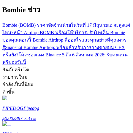
Bombie ข่าว
Bombie (BOMB) ราคาจัดจำหน่ายในวันที่ 17 มิถุนายน: จะสูงแค่
เงินกู้
ไหน?
หน้า Airdrop BOMB พร้อมให้บริการ: รับโทเค็น Bombie
ของคุณตอนนี้!
Bombie Airdrop คืออะไรและทุกอย่างที่คุณควร
บริการยืมเงินที่ได้รับการสนับสนุนจาก Crypto
รู้
Snapshot Bombie Airdrop: พร้อมสำหรับการวางขายบน CEX
หรือยัง?
โค้ดซองแดง Binance 5 ถึง 6 สิงหาคม 2026: รับคะแนน
ฟรีของวันนี้
อันดับคริปโต
รายการใหม่
กำลังเป็นที่นิยม
ตัวขึ้น
ลงทุนอัตโนมัติ
PIPEDOG
Pipedog
คว้าผลกำไรระยะยาวและผลประโยชน์ที่ยืดหยุ่น
$
0.002387
-7.33
%