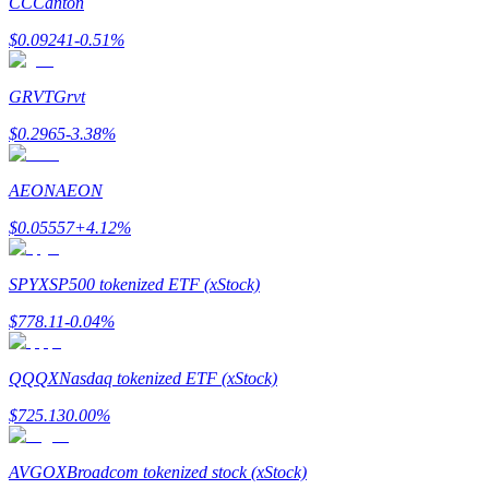
CC
Canton
$
0.09241
-0.51
%
GRVT
Grvt
$
0.2965
-3.38
%
เรียนรู้ Staking
AEON
AEON
เรียนรู้เกี่ยวกับการสร้างรายได้แบบพาสซีฟ
$
0.05557
+
4.12
%
Bitrue
AI
SPYX
SP500 tokenized ETF (xStock)
$
778.11
-0.04
%
QQQX
Nasdaq tokenized ETF (xStock)
$
725.13
0.00
%
พันธมิตร Bitrue
AVGOX
Broadcom tokenized stock (xStock)