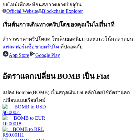
การวิเคราะห์ข้อมูลขนาดใหญ่ รวมถึงข้อมูลการค้า ฯลฯ
ยลไทม์เพื่อสะท้อนสภาวตลาดปัจจุบัน
Official Website
Blockchain Explorer
เริ่มต้นการเดินทางคริปโตของคุณในไม่กี่นาที
สำรวจราคาคริปโตสด โทเค็นยอดนิยม และแนวโน้มตลาดบน
แพลตฟอร์มซื้อขายคริปโต
ที่ปลอดภัย
App Store
Google Play
แนะนำ
อัตราแลกเปลี่ยน BOMB เป็น Fiat
คู่มือเริ่มต้นฟิวเจอร์ส
แปลง Bombie(BOMB) เป็นสกุลเงิน fiat หลักโดยใช้อัตราแลก
เปลี่ยนแบบเรียลไทม์
BOMB
to
USD
$
0.00021
BOMB
to
EUR
€
0.00018
BOMB
to
BRL
R$
0.00111