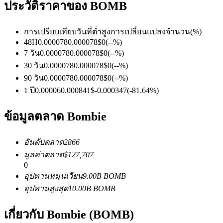
ประวัติราคาของ BOMB
การเปรียบเทียบวันที่
ต่ำ
สูง
การเปลี่ยนแปลงจำนวน
(%)
ฟิวเจอร์ส USDC
48H
0.000078
0.000078
$
0
(
--
%)
7 วัน
0.000078
0.000078
$
0
(
--
%)
ฟิวเจอร์สที่ใช้ USDC เป็นหลักประกัน
30 วัน
0.000078
0.000078
$
0
(
--
%)
90 วัน
0.000078
0.000078
$
0
(
--
%)
1 ปี
0.00006
0.000841
$
-0.000347
(
-81.64
%)
ข้อมูลตลาด Bombie
อันดับตลาด
2866
มูลค่าตลาด
$
127,707
0
คัดลอกการซื้อขาย
อุปทานหมุนเวียน
9.00B
BOMB
เข้าร่วมกับเทรดเดอร์ชั้นนำ
อุปทานสูงสุด
10.00B
BOMB
เกี่ยวกับ Bombie (BOMB)