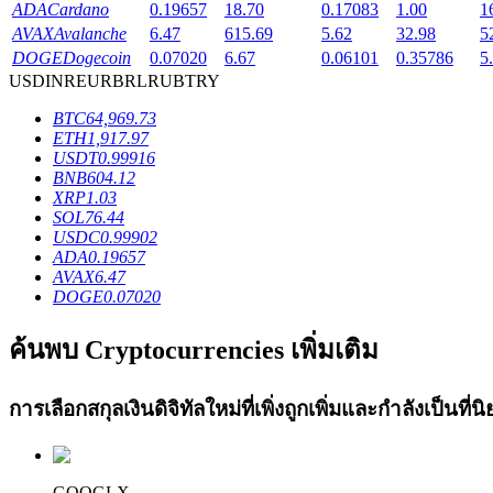
ADA
Cardano
0.19657
18.70
0.17083
1.00
1
Launchpool
AVAX
Avalanche
6.47
615.69
5.62
32.98
5
DOGE
Dogecoin
0.07020
6.67
0.06101
0.35786
5
การเซ้งแบบยืดหยุ่นเพื่อรับโทเคนยอดนิยม
USD
INR
EUR
BRL
RUB
TRY
BTC
64,969.73
ETH
1,917.97
USDT
0.99916
BNB
604.12
XRP
1.03
SOL
76.44
USDC
0.99902
ADA
0.19657
AVAX
6.47
DOGE
0.07020
การล็อค BTR
ค้นพบ Cryptocurrencies เพิ่มเติม
การลงทุนพิเศษสำหรับผู้ถือ BTR
การเลือกสกุลเงินดิจิทัลใหม่ที่เพิ่งถูกเพิ่มและกำลังเป็นที
GOOGLX