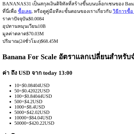
BANANAS31 เป็นสกุลเงินดิจิทัลที่สร้างขึ้นบนบล็อกเชนของ Banana
ที่นี่เพื่อ
ซื้อเลย
, หรือดูคู่มือทีละขั้นตอนของเราเกี่ยวกับ
วิธีการซื
ราคาปัจจุบัน
$
0.0084
ฟิวเจอร์ส USDC
อุปทานหมุนเวียน
10B
มูลค่าตลาด
$
70.03M
ฟิวเจอร์สที่ใช้ USDC เป็นหลักประกัน
ปริมาณ(24ชั่วโมง)
$
68.45M
Banana For Scale อัตราแลกเปลี่ยนสำหรับจ
ค่า ถึง USD จาก today 13:00
10
=
$
0.08404
USD
50
=
$
0.42022
USD
100
=
$
0.84044
USD
คัดลอกการซื้อขาย
500
=
$
4.2
USD
1000
=
$
8.4
USD
เข้าร่วมกับเทรดเดอร์ชั้นนำ
5000
=
$
42.02
USD
10000
=
$
84.04
USD
50000
=
$
420.22
USD