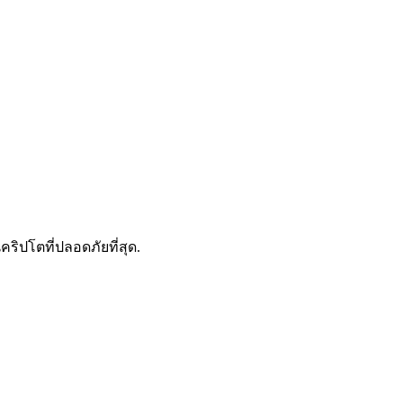
ดลอกการซื้อขาย
คริปโตที่ปลอดภัยที่สุด.