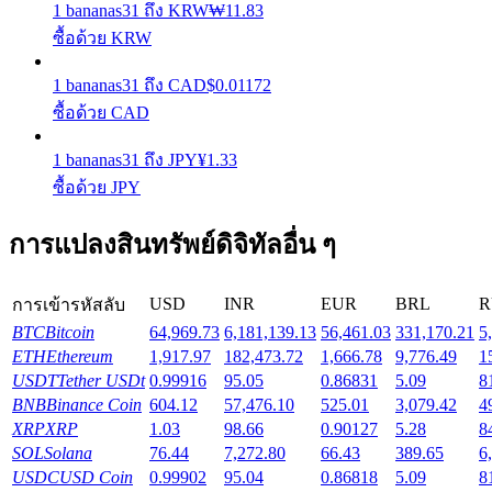
1
bananas31
ถึง
KRW
₩
11.83
รับรางวัลการแข่งขันทุกวัน
ซื้อด้วย KRW
1
bananas31
ถึง
CAD
$
0.01172
ซื้อด้วย CAD
1
bananas31
ถึง
JPY
¥
1.33
ซื้อด้วย JPY
การแปลงสินทรัพย์ดิจิทัลอื่น ๆ
การปักหลัก
ผลตอบแทนสูงและเข้าถึงได้ทันที
USD
INR
EUR
BRL
R
การเข้ารหัสลับ
BTC
Bitcoin
64,969.73
6,181,139.13
56,461.03
331,170.21
5
ETH
Ethereum
1,917.97
182,473.72
1,666.78
9,776.49
1
USDT
Tether USDt
0.99916
95.05
0.86831
5.09
8
BNB
Binance Coin
604.12
57,476.10
525.01
3,079.42
4
XRP
XRP
1.03
98.66
0.90127
5.28
8
SOL
Solana
76.44
7,272.80
66.43
389.65
6
USDC
USD Coin
0.99902
95.04
0.86818
5.09
8