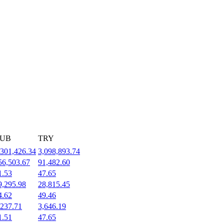
UB
TRY
,301,426.34
3,098,893.74
56,503.67
91,482.60
1.53
47.65
9,295.98
28,815.45
4.62
49.46
,237.71
3,646.19
1.51
47.65