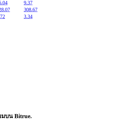
6.04
9.37
28.07
308.67
.72
3.34
่นิยมบน
Bitrue
.