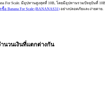
 For Scale. มีอุปทานสูงสุดที่ 10B, โดยมีอุปทานรวมปัจจุบันที่ 10
ารซื้อ Banana For Scale (BANANAS31)
อย่างปลอดภัยและง่ายดาย.
ำนวนเงินที่แตกต่างกัน