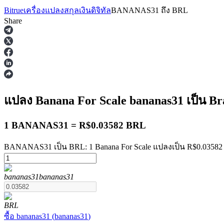
Bitrue
เครื่องแปลงสกุลเงินดิจิทัล
BANANAS31
ถึง
BRL
Share
ฟิวเจอร์ส
แปลง Banana For Scale
bananas31
เป็น Br
1 BANANAS31 = R$0.03582 BRL
BANANAS31 เป็น BRL: 1 Banana For Scale แปลงเป็น R$0.03582 
bananas31
bananas31
ฟิวเจอร์ส USDT
ฟิวเจอร์สที่ใช้ USDT เป็นหลักประกัน
BRL
ซื้อ
bananas31
(
bananas31
)