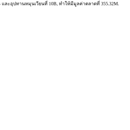
B และอุปทานหมุนเวียนที่ 10B, ทำให้มีมูลค่าตลาดที่ 355.32M.