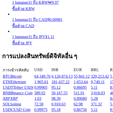
1
bananas31
ถึง
KRW
₩
9.97
รับรางวัลการแข่งขันทุกวัน
ซื้อด้วย KRW
1
bananas31
ถึง
CAD
$
0.00981
ซื้อด้วย CAD
1
bananas31
ถึง
JPY
¥
1.11
ซื้อด้วย JPY
การแปลงสินทรัพย์ดิจิทัลอื่น ๆ
การปักหลัก
ผลตอบแทนสูงและเข้าถึงได้ทันที
USD
INR
EUR
BRL
R
การเข้ารหัสลับ
BTC
Bitcoin
64,349.76
6,126,874.13
55,841.12
329,213.42
5
ETH
Ethereum
1,905.61
181,437.22
1,653.64
9,749.11
1
USDT
Tether USDt
0.99905
95.12
0.86695
5.11
8
BNB
Binance Coin
589.92
56,167.55
511.91
3,018.03
4
XRP
XRP
1.03
98.39
0.89680
5.28
8
SOL
Solana
72.58
6,910.63
62.98
371.32
5
USDC
USD Coin
0.99975
95.18
0.86756
5.11
8