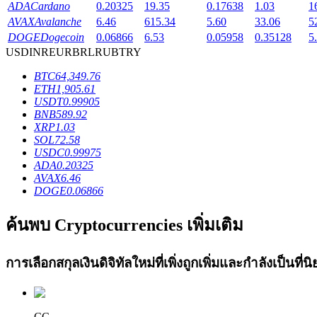
ADA
Cardano
0.20325
19.35
0.17638
1.03
1
Launchpool
AVAX
Avalanche
6.46
615.34
5.60
33.06
5
DOGE
Dogecoin
0.06866
6.53
0.05958
0.35128
5
การเซ้งแบบยืดหยุ่นเพื่อรับโทเคนยอดนิยม
USD
INR
EUR
BRL
RUB
TRY
BTC
64,349.76
ETH
1,905.61
USDT
0.99905
BNB
589.92
XRP
1.03
SOL
72.58
USDC
0.99975
ADA
0.20325
AVAX
6.46
DOGE
0.06866
การล็อค BTR
ค้นพบ Cryptocurrencies เพิ่มเติม
การลงทุนพิเศษสำหรับผู้ถือ BTR
การเลือกสกุลเงินดิจิทัลใหม่ที่เพิ่งถูกเพิ่มและกำลังเป็นที
CC