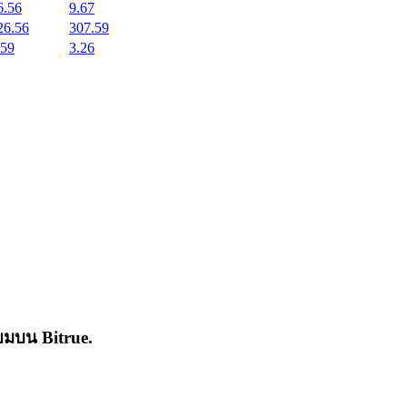
6.56
9.67
26.56
307.59
.59
3.26
่นิยมบน
Bitrue
.