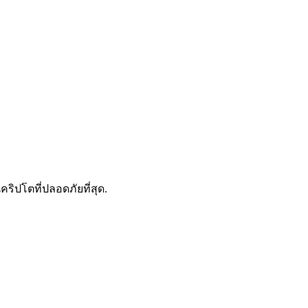
ดลอกการซื้อขาย
คริปโตที่ปลอดภัยที่สุด.