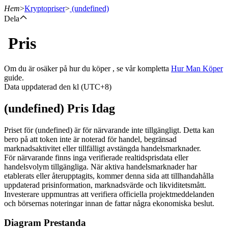
Hem
>
Kryptopriser
>
(undefined)
Dela
Pris
Terminer
Om du är osäker på hur du köper , se vår kompletta
Hur Man Köper
guide.
Data uppdaterad den kl (UTC+8)
(undefined) Pris Idag
Priset för (undefined) är för närvarande inte tillgängligt. Detta kan
bero på att token inte är noterad för handel, begränsad
marknadsaktivitet eller tillfälligt avstängda handelsmarknader.
USDT Futures
För närvarande finns inga verifierade realtidsprisdata eller
handelsvolym tillgängliga. När aktiva handelsmarknader har
Futures med USDT som säkerhet
etablerats eller återupptagits, kommer denna sida att tillhandahålla
uppdaterad prisinformation, marknadsvärde och likviditetsmått.
Investerare uppmuntras att verifiera officiella projektmeddelanden
och börsernas noteringar innan de fattar några ekonomiska beslut.
Diagram Prestanda