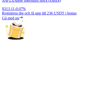
AAPLX
Apple tokenized stock (xStock)
$
313.11
-0.07
%
Tjäna
Registrera dig och få upp till
236 USDT
i bonus
Gå med nu
Power Piggy
Tjäna konkurrenskraftiga belöningar dagligen