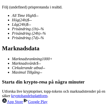
Följ (undefined) prisprestanda i realtid.
All Time High
$
--
Hög
(24h)
$
--
COIN-M Futures
Låg
(24h)
$
--
Prisändring
(1h)
--
%
Futures för kryptovaluta
Prisändring
(24h)
--
%
Prisändring
(7d)
--
%
Marknadsdata
TradFi
Derivat för aktier, valuta, ädelmetaller och råvaror
Marknadsrankning
1000+
Marknadsvärde
$
--
Cirkulerande utbud
--
Maximal Tillgång
--
Starta din krypto-resa på några minuter
Utforska live kryptopriser, topp-tokens och marknadstrender på en
säker
kryptohandelsplattform
.
App Store
Google Play
USDC Futures