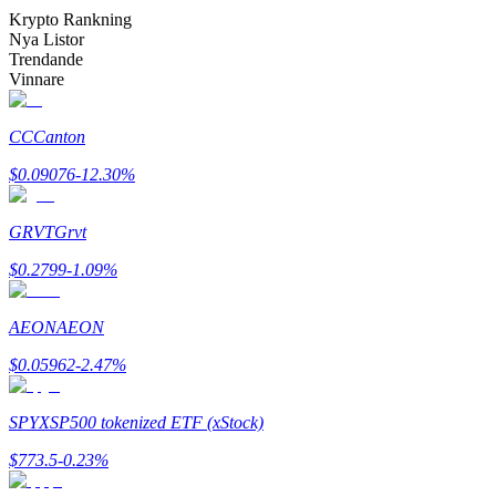
Bli en Copy Trader
Krypto Rankning
Nya Listor
Njut av vinstdelning och kopieringshandelsprovisioner
Trendande
Vinnare
CC
Canton
$
0.09076
-12.30
%
GRVT
Grvt
$
0.2799
-1.09
%
Information
Big data-analys inklusive handelsinformation, etc.
AEON
AEON
$
0.05962
-2.47
%
SPYX
SP500 tokenized ETF (xStock)
$
773.5
-0.23
%