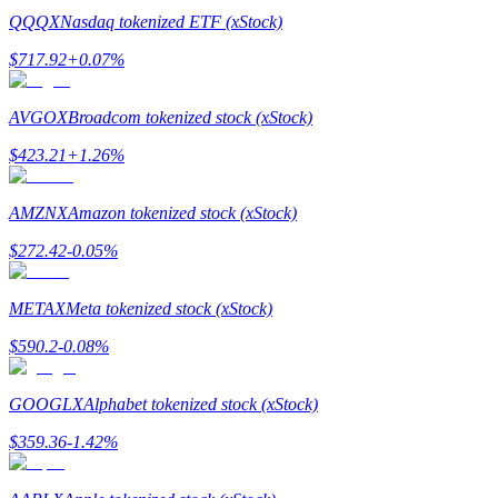
QQQX
Nasdaq tokenized ETF (xStock)
Guide
$
717.92
+
0.07
%
Futures startguide
AVGOX
Broadcom tokenized stock (xStock)
$
423.21
+
1.26
%
AMZNX
Amazon tokenized stock (xStock)
$
272.42
-0.05
%
METAX
Meta tokenized stock (xStock)
Handelsstrategier
$
590.2
-0.08
%
Lär dig hur du håller dig lönsam
GOOGLX
Alphabet tokenized stock (xStock)
$
359.36
-1.42
%