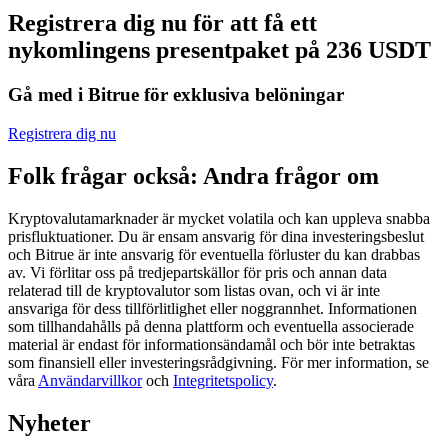
Registrera dig nu för att få ett
Futures med USDC som säkerhet
nykomlingens presentpaket på 236 USDT
Gå med i Bitrue för exklusiva belöningar
Registrera dig nu
Folk frågar också: Andra frågor om
Kryptovalutamarknader är mycket volatila och kan uppleva snabba
Kopiera Trading
prisfluktuationer. Du är ensam ansvarig för dina investeringsbeslut
och Bitrue är inte ansvarig för eventuella förluster du kan drabbas
Gå med de bästa handlarna
av. Vi förlitar oss på tredjepartskällor för pris och annan data
relaterad till de kryptovalutor som listas ovan, och vi är inte
ansvariga för dess tillförlitlighet eller noggrannhet. Informationen
som tillhandahålls på denna plattform och eventuella associerade
material är endast för informationsändamål och bör inte betraktas
som finansiell eller investeringsrådgivning. För mer information, se
våra
Användarvillkor
och
Integritetspolicy
.
Nyheter