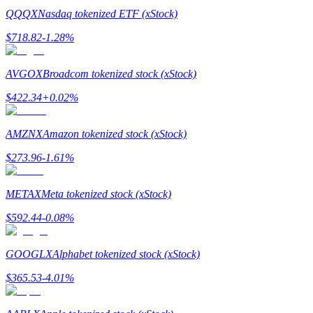
QQQX
Nasdaq tokenized ETF (xStock)
Guide
$
718.82
-1.28
%
Futures startguide
AVGOX
Broadcom tokenized stock (xStock)
$
422.34
+
0.02
%
AMZNX
Amazon tokenized stock (xStock)
$
273.96
-1.61
%
METAX
Meta tokenized stock (xStock)
Handelsstrategier
$
592.44
-0.08
%
Lär dig hur du håller dig lönsam
GOOGLX
Alphabet tokenized stock (xStock)
$
365.53
-4.01
%