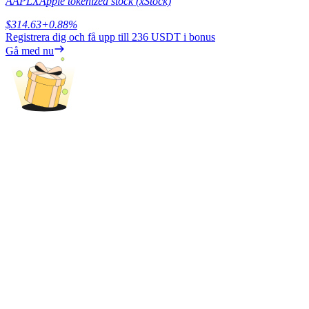
AAPLX
Apple tokenized stock (xStock)
$
314.63
+
0.88
%
Tjäna
Registrera dig och få upp till
236 USDT
i bonus
Gå med nu
Power Piggy
Tjäna konkurrenskraftiga belöningar dagligen