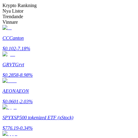
Bli en Copy Trader
Krypto Rankning
Nya Listor
Njut av vinstdelning och kopieringshandelsprovisioner
Trendande
Vinnare
CC
Canton
$
0.102
-7.18
%
GRVT
Grvt
$
0.2858
-8.98
%
Information
Big data-analys inklusive handelsinformation, etc.
AEON
AEON
$
0.0601
-2.03
%
SPYX
SP500 tokenized ETF (xStock)
$
776.19
-0.34
%