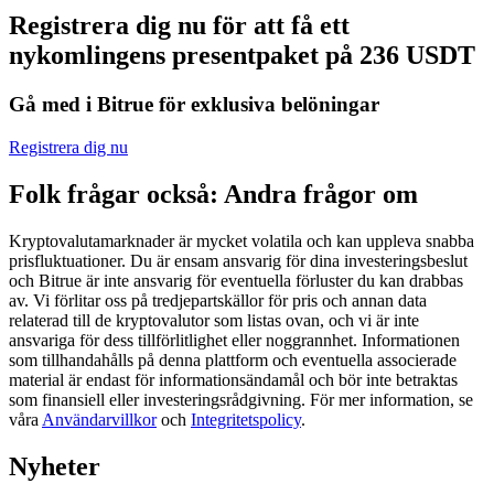
Registrera dig nu för att få ett
Futures med USDC som säkerhet
nykomlingens presentpaket på 236 USDT
Gå med i Bitrue för exklusiva belöningar
Registrera dig nu
Folk frågar också: Andra frågor om
Kryptovalutamarknader är mycket volatila och kan uppleva snabba
Kopiera Trading
prisfluktuationer. Du är ensam ansvarig för dina investeringsbeslut
och Bitrue är inte ansvarig för eventuella förluster du kan drabbas
Gå med de bästa handlarna
av. Vi förlitar oss på tredjepartskällor för pris och annan data
relaterad till de kryptovalutor som listas ovan, och vi är inte
ansvariga för dess tillförlitlighet eller noggrannhet. Informationen
som tillhandahålls på denna plattform och eventuella associerade
material är endast för informationsändamål och bör inte betraktas
som finansiell eller investeringsrådgivning. För mer information, se
våra
Användarvillkor
och
Integritetspolicy
.
Nyheter