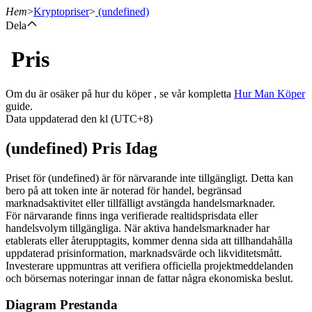
Hem
>
Kryptopriser
>
(undefined)
Dela
Pris
Terminer
Om du är osäker på hur du köper , se vår kompletta
Hur Man Köper
guide.
Data uppdaterad den kl (UTC+8)
(undefined) Pris Idag
Priset för (undefined) är för närvarande inte tillgängligt. Detta kan
bero på att token inte är noterad för handel, begränsad
marknadsaktivitet eller tillfälligt avstängda handelsmarknader.
USDT Futures
För närvarande finns inga verifierade realtidsprisdata eller
handelsvolym tillgängliga. När aktiva handelsmarknader har
Futures med USDT som säkerhet
etablerats eller återupptagits, kommer denna sida att tillhandahålla
uppdaterad prisinformation, marknadsvärde och likviditetsmått.
Investerare uppmuntras att verifiera officiella projektmeddelanden
och börsernas noteringar innan de fattar några ekonomiska beslut.
Diagram Prestanda