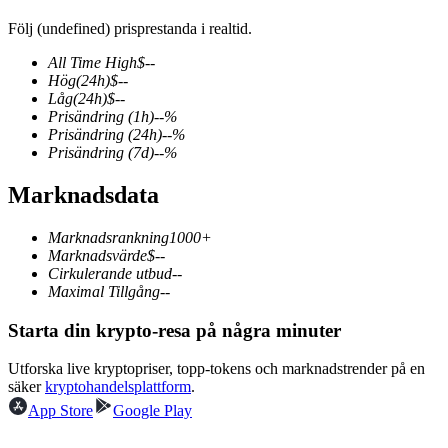
Följ (undefined) prisprestanda i realtid.
All Time High
$
--
Hög
(24h)
$
--
COIN-M Futures
Låg
(24h)
$
--
Prisändring
(1h)
--
%
Futures för kryptovaluta
Prisändring
(24h)
--
%
Prisändring
(7d)
--
%
Marknadsdata
TradFi
Derivat för aktier, valuta, ädelmetaller och råvaror
Marknadsrankning
1000+
Marknadsvärde
$
--
Cirkulerande utbud
--
Maximal Tillgång
--
Starta din krypto-resa på några minuter
Utforska live kryptopriser, topp-tokens och marknadstrender på en
säker
kryptohandelsplattform
.
App Store
Google Play
USDC Futures