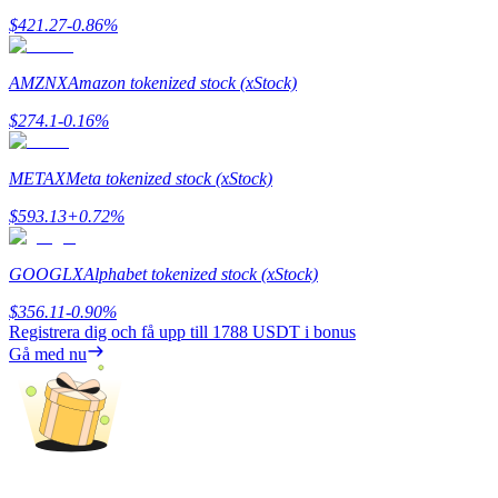
$
421.27
-0.86
%
Utsättning
Hög avkastning och omedelbar tillgång
AMZNX
Amazon tokenized stock (xStock)
$
274.1
-0.16
%
METAX
Meta tokenized stock (xStock)
$
593.13
+
0.72
%
GOOGLX
Alphabet tokenized stock (xStock)
Launchpool
$
356.11
-0.90
%
Registrera dig och få upp till
1788 USDT
i bonus
Flexibel insats för att tjäna populära tokens
Gå med nu