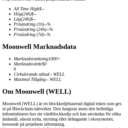
All Time High
$
--
Hög
(24h)
$
--
Låg
(24h)
$
--
Prisändring
(1h)
--
%
COIN-M Futures
Prisändring
(24h)
--
%
Prisändring
(7d)
--
%
Futures för kryptovaluta
Moonwell Marknadsdata
TradFi
Marknadsrankning
1000+
Marknadsvärde
$
0
Derivat för aktier, valuta, ädelmetaller och råvaror
0
Cirkulerande utbud
--
WELL
Maximal Tillgång
--
WELL
Om Moonwell (WELL)
Moonwell (WELL) är en blockkedjebaserad digital token som ges
ut på Blockchain-nätverket. Den fungerar inom den befintliga
infrastrukturen hos sin värdblockkedja och kan användas för olika
ändamål, såsom nytta, styrning eller deltagande i ekosystemet,
beroende på projektets utformning.
USDC Futures