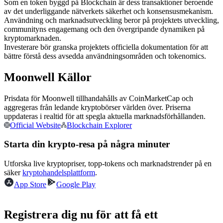
Som en token byggd på Blockchain är dess transaktioner beroende
Futures med USDC som säkerhet
av det underliggande nätverkets säkerhet och konsensusmekanism.
Användning och marknadsutveckling beror på projektets utveckling,
communityns engagemang och den övergripande dynamiken på
kryptomarknaden.
Investerare bör granska projektets officiella dokumentation för att
bättre förstå dess avsedda användningsområden och tokenomics.
Moonwell Källor
Prisdata för Moonwell tillhandahålls av CoinMarketCap och
aggregeras från ledande kryptobörser världen över. Priserna
Kopiera Trading
uppdateras i realtid för att spegla aktuella marknadsförhållanden.
Official Website
Blockchain Explorer
Gå med de bästa handlarna
Starta din krypto-resa på några minuter
Utforska live kryptopriser, topp-tokens och marknadstrender på en
säker
kryptohandelsplattform
.
App Store
Google Play
Registrera dig nu för att få ett