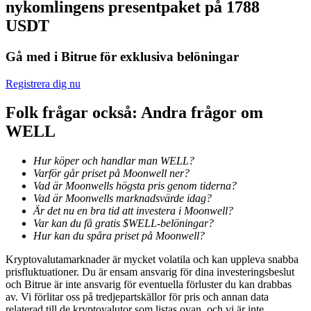
nykomlingens presentpaket på 1788
Bli en Copy Trader
USDT
Njut av vinstdelning och kopieringshandelsprovisioner
Gå med i Bitrue för exklusiva belöningar
Registrera dig nu
Folk frågar också: Andra frågor om
WELL
Hur köper och handlar man WELL?
Varför går priset på Moonwell ner?
Information
Vad är Moonwells högsta pris genom tiderna?
Vad är Moonwells marknadsvärde idag?
Big data-analys inklusive handelsinformation, etc.
Är det nu en bra tid att investera i Moonwell?
Var kan du få gratis $WELL-belöningar?
Hur kan du spåra priset på Moonwell?
Kryptovalutamarknader är mycket volatila och kan uppleva snabba
prisfluktuationer. Du är ensam ansvarig för dina investeringsbeslut
och Bitrue är inte ansvarig för eventuella förluster du kan drabbas
av. Vi förlitar oss på tredjepartskällor för pris och annan data
relaterad till de kryptovalutor som listas ovan, och vi är inte