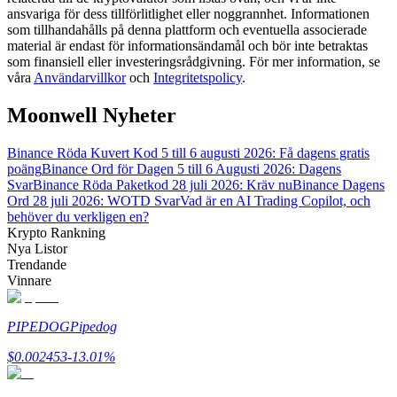
ansvariga för dess tillförlitlighet eller noggrannhet. Informationen
som tillhandahålls på denna plattform och eventuella associerade
Guide
material är endast för informationsändamål och bör inte betraktas
som finansiell eller investeringsrådgivning. För mer information, se
Futures startguide
våra
Användarvillkor
och
Integritetspolicy
.
Moonwell Nyheter
Binance Röda Kuvert Kod 5 till 6 augusti 2026: Få dagens gratis
poäng
Binance Ord för Dagen 5 till 6 Augusti 2026: Dagens
Svar
Binance Röda Paketkod 28 juli 2026: Kräv nu
Binance Dagens
Ord 28 juli 2026: WOTD Svar
Vad är en AI Trading Copilot, och
behöver du verkligen en?
Krypto Rankning
Nya Listor
Handelsstrategier
Trendande
Lär dig hur du håller dig lönsam
Vinnare
PIPEDOG
Pipedog
$
0.002453
-13.01
%