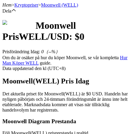
Hem
>
Kryptopriser
>
Moonwell
(WELL)
Dela
Moonwell
Terminer
Pris
WELL
/USD: $
0
Prisförändring Idag
:
0
（
--
%）
Om du är osäker på hur du köper Moonwell, se vår kompletta
Hur
Man Köper WELL
guide.
Data uppdaterad den kl (UTC+8)
Moonwell(WELL) Pris Idag
USDT Futures
Det aktuella priset för Moonwell(WELL) är $0 USD. Handeln har
nyligen påbörjats och 24-timmars förändringsmått är ännu inte helt
Futures med USDT som säkerhet
etablerade. Marknadsdata kommer att visas när tillräcklig
handelsvolym har registrerats.
Moonwell Diagram Prestanda
Följ Moonwell(WELL) prisprestanda i realtid.