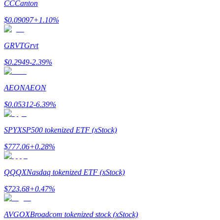
CC
Canton
Tjäna
$
0.09097
+
1.10
%
GRVT
Grvt
$
0.2949
-2.39
%
AEON
AEON
$
0.05312
-6.39
%
Power Piggy
SPYX
SP500 tokenized ETF (xStock)
Tjäna konkurrenskraftiga belöningar dagligen
$
777.06
+
0.28
%
QQQX
Nasdaq tokenized ETF (xStock)
$
723.68
+
0.47
%
AVGOX
Broadcom tokenized stock (xStock)