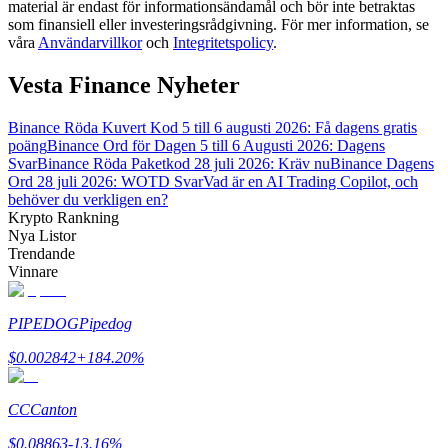
material är endast för informationsändamål och bör inte betraktas
som finansiell eller investeringsrådgivning. För mer information, se
våra
Användarvillkor
och
Integritetspolicy
.
Guide
Futures startguide
Vesta Finance Nyheter
Binance Röda Kuvert Kod 5 till 6 augusti 2026: Få dagens gratis
poäng
Binance Ord för Dagen 5 till 6 Augusti 2026: Dagens
Svar
Binance Röda Paketkod 28 juli 2026: Kräv nu
Binance Dagens
Ord 28 juli 2026: WOTD Svar
Vad är en AI Trading Copilot, och
behöver du verkligen en?
Krypto Rankning
Nya Listor
Trendande
Vinnare
Handelsstrategier
Lär dig hur du håller dig lönsam
PIPEDOG
Pipedog
$
0.002842
+
184.20
%
CC
Canton
$
0.08863
-13.16
%