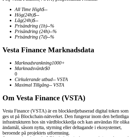
All Time High
$
--
Hög
(24h)
$
--
Låg
(24h)
$
--
Prisändring
(1h)
--
%
COIN-M Futures
Prisändring
(24h)
--
%
Prisändring
(7d)
--
%
Futures för kryptovaluta
Vesta Finance Marknadsdata
TradFi
Marknadsrankning
1000+
Marknadsvärde
$
0
Derivat för aktier, valuta, ädelmetaller och råvaror
0
Cirkulerande utbud
--
VSTA
Maximal Tillgång
--
VSTA
Om Vesta Finance (VSTA)
Vesta Finance (VSTA) är en blockkedjebaserad digital token som
ges ut på Blockchain-nätverket. Den fungerar inom den befintliga
infrastrukturen hos sin värdblockkedja och kan användas för olika
ändamål, såsom nytta, styrning eller deltagande i ekosystemet,
beroende på projektets utformning.
USDC Futures