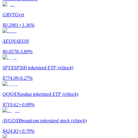
Tjäna
GRVT
Grvt
$
0.2901
+
1.36
%
AEON
AEON
$
0.0578
-3.89
%
SPYX
SP500 tokenized ETF (xStock)
Power Piggy
$
774.09
-0.27
%
Tjäna konkurrenskraftiga belöningar dagligen
QQQX
Nasdaq tokenized ETF (xStock)
$
719.62
+
0.09
%
AVGOX
Broadcom tokenized stock (xStock)
$
424.83
+
0.79
%