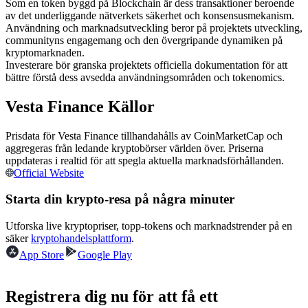
Som en token byggd på Blockchain är dess transaktioner beroende
Futures med USDC som säkerhet
av det underliggande nätverkets säkerhet och konsensusmekanism.
Användning och marknadsutveckling beror på projektets utveckling,
communityns engagemang och den övergripande dynamiken på
kryptomarknaden.
Investerare bör granska projektets officiella dokumentation för att
bättre förstå dess avsedda användningsområden och tokenomics.
Vesta Finance Källor
Prisdata för Vesta Finance tillhandahålls av CoinMarketCap och
aggregeras från ledande kryptobörser världen över. Priserna
Kopiera Trading
uppdateras i realtid för att spegla aktuella marknadsförhållanden.
Official Website
Gå med de bästa handlarna
Starta din krypto-resa på några minuter
Utforska live kryptopriser, topp-tokens och marknadstrender på en
säker
kryptohandelsplattform
.
App Store
Google Play
Registrera dig nu för att få ett