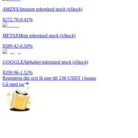
AMZNX
Amazon tokenized stock (xStock)
Utsättning
$
272.76
-0.41
%
Hög avkastning och omedelbar tillgång
METAX
Meta tokenized stock (xStock)
$
589.42
-0.50
%
GOOGLX
Alphabet tokenized stock (xStock)
$
359.96
-1.52
%
Registrera dig och få upp till
236 USDT
i bonus
Launchpool
Gå med nu
Flexibel insats för att tjäna populära tokens