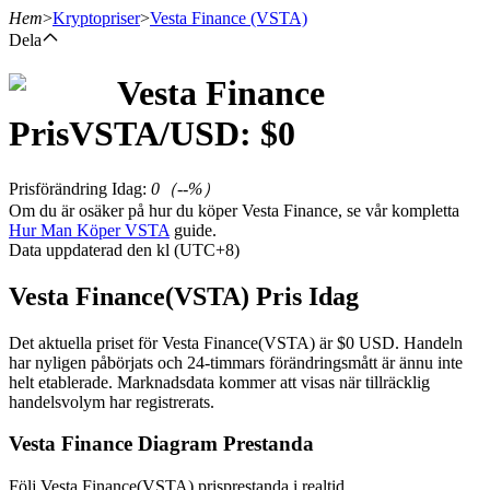
Hem
>
Kryptopriser
>
Vesta Finance
(VSTA)
Dela
Vesta Finance
Terminer
Pris
VSTA
/USD: $
0
Prisförändring Idag
:
0
（
--
%）
Om du är osäker på hur du köper Vesta Finance, se vår kompletta
Hur Man Köper VSTA
guide.
Data uppdaterad den kl (UTC+8)
Vesta Finance(VSTA) Pris Idag
USDT Futures
Det aktuella priset för Vesta Finance(VSTA) är $0 USD. Handeln
har nyligen påbörjats och 24-timmars förändringsmått är ännu inte
Futures med USDT som säkerhet
helt etablerade. Marknadsdata kommer att visas när tillräcklig
handelsvolym har registrerats.
Vesta Finance Diagram Prestanda
Följ Vesta Finance(VSTA) prisprestanda i realtid.