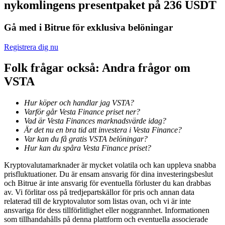
nykomlingens presentpaket på 236 USDT
Bli en Copy Trader
Njut av vinstdelning och kopieringshandelsprovisioner
Gå med i Bitrue för exklusiva belöningar
Registrera dig nu
Folk frågar också: Andra frågor om
VSTA
Hur köper och handlar jag VSTA?
Varför går Vesta Finance priset ner?
Vad är Vesta Finances marknadsvärde idag?
Information
Är det nu en bra tid att investera i Vesta Finance?
Var kan du få gratis VSTA belöningar?
Big data-analys inklusive handelsinformation, etc.
Hur kan du spåra Vesta Finance priset?
Kryptovalutamarknader är mycket volatila och kan uppleva snabba
prisfluktuationer. Du är ensam ansvarig för dina investeringsbeslut
och Bitrue är inte ansvarig för eventuella förluster du kan drabbas
av. Vi förlitar oss på tredjepartskällor för pris och annan data
relaterad till de kryptovalutor som listas ovan, och vi är inte
ansvariga för dess tillförlitlighet eller noggrannhet. Informationen
som tillhandahålls på denna plattform och eventuella associerade