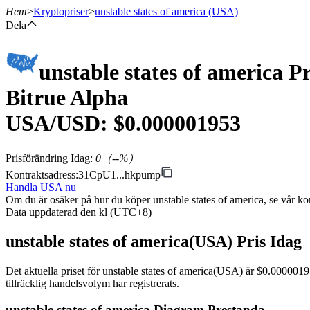
Hem
>
Kryptopriser
>
unstable states of america
(USA)
Dela
unstable states of america
Pr
Terminer
Bitrue Alpha
USA
/USD: $
0.000001953
Prisförändring Idag
:
0
（
--
%）
Kontraktsadress
:
31CpU1...hkpump
Handla USA nu
Om du är osäker på hur du köper unstable states of america, se vår k
USDT Futures
Data uppdaterad den kl (UTC+8)
Futures med USDT som säkerhet
unstable states of america(USA) Pris Idag
Det aktuella priset för unstable states of america(USA) är $0.000001
tillräcklig handelsvolym har registrerats.
unstable states of america Diagram Prestanda