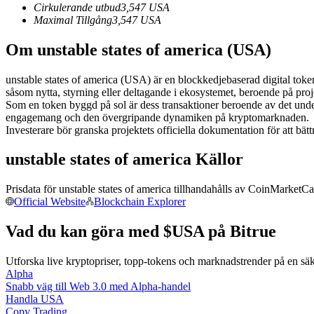
Cirkulerande utbud
3,547
USA
Futures med USDC som säkerhet
Maximal Tillgång
3,547
USA
Om unstable states of america (USA)
unstable states of america (USA) är en blockkedjebaserad digital toke
såsom nytta, styrning eller deltagande i ekosystemet, beroende på proj
Som en token byggd på sol är dess transaktioner beroende av det un
engagemang och den övergripande dynamiken på kryptomarknaden.
Investerare bör granska projektets officiella dokumentation för att b
unstable states of america Källor
Kopiera Trading
Gå med de bästa handlarna
Prisdata för unstable states of america tillhandahålls av CoinMarketCa
Official Website
Blockchain Explorer
Vad du kan göra med $USA på Bitrue
Utforska live kryptopriser, topp-tokens och marknadstrender på en sä
Alpha
Snabb väg till Web 3.0 med Alpha-handel
Handla USA
Copy Trading