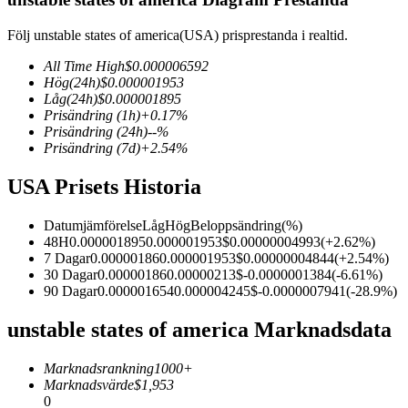
Följ unstable states of america(USA) prisprestanda i realtid.
All Time High
$
0.000006592
Hög
(24h)
$
0.000001953
COIN-M Futures
Låg
(24h)
$
0.000001895
Futures för kryptovaluta
Prisändring
(1h)
+
0.17
%
Prisändring
(24h)
--
%
Prisändring
(7d)
+
2.54
%
TradFi
USA Prisets Historia
Derivat för aktier, valuta, ädelmetaller och råvaror
Datumjämförelse
Låg
Hög
Beloppsändring
(%)
48H
0.000001895
0.000001953
$
0.00000004993
(
+
2.62
%)
7 Dagar
0.00000186
0.000001953
$
0.00000004844
(
+
2.54
%)
30 Dagar
0.00000186
0.00000213
$
-0.0000001384
(
-6.61
%)
90 Dagar
0.000001654
0.000004245
$
-0.0000007941
(
-28.9
%)
unstable states of america Marknadsdata
Marknadsrankning
1000+
Marknadsvärde
$
1,953
USDC Futures
0