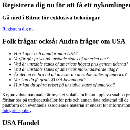
Registrera dig nu för att få ett nykomlin
Guide
Gå med i Bitrue för exklusiva belöningar
Futures startguide
Registrera dig nu
Folk frågar också: Andra frågor om USA
Hur köper och handlar man USA?
Varför går priset på unstable states of america ner?
Vad är unstable states of americas högsta pris genom tiderna?
Vad är unstable states of americas marknadsvärde idag?
Är det nu en bra tid att investera i unstable states of america?
Var kan du få gratis $USA-belöningar?
Handelsstrategier
Hur kan du spåra priset på unstable states of america?
Lär dig hur du håller dig lönsam
Kryptovalutamarknader är mycket volatila och kan uppleva snabba prisf
förlitar oss på tredjepartskällor för pris och annan data relaterad till 
plattform och eventuella associerade material är endast för informatio
Integritetspolicy
.
USA
Handel