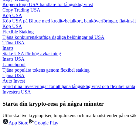
Kopiera topp USA handlare för långsiktig vinst
Bli en Copy Trader
Copy Trading USA
Njut av vinstdelning och kopieringshandelsprovisioner
Köp USA
Köp USA på Bitrue med kredit-/betalkort, banköverföringar, fiat-ins
Köp USA
Flexible Staking
Tjäna konkurrenskraftiga dagliga belöningar på USA
Tjäna USA
Insats
Stake USA för hög avkastning
Insats USA
Launchpool
Tjäna populära tokens genom flexibel staking
Tjäna USA
Information
Auto Invest
Sprid dina investeringar för att tjäna långsiktig vinst och flexibel ränta
Big data-analys inklusive handelsinformation, etc.
Investera USA
Starta din krypto-resa på några minuter
Utforska live kryptopriser, topp-tokens och marknadstrender på en sä
App Store
Google Play