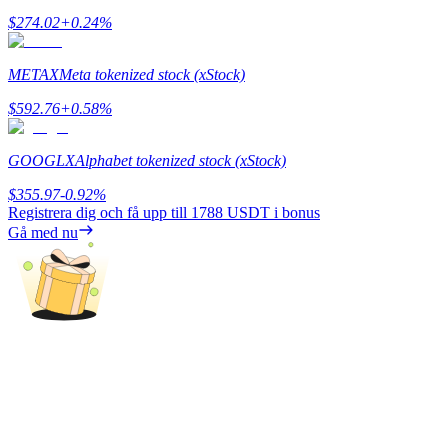
$
274.02
+
0.24
%
BTR-låsningar
METAX
Meta tokenized stock (xStock)
Exklusiva investeringar för BTR-innehavare
$
592.76
+
0.58
%
GOOGLX
Alphabet tokenized stock (xStock)
$
355.97
-0.92
%
Registrera dig och få upp till
1788 USDT
i bonus
Gå med nu
Lån
Kryptostödd lånetjänst