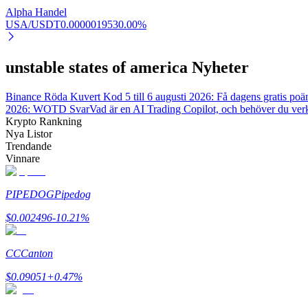
Alpha Handel
USA/USDT
0.000001953
0.00
%
Tjäna
unstable states of america Nyheter
Binance Röda Kuvert Kod 5 till 6 augusti 2026: Få dagens gratis poä
2026: WOTD Svar
Vad är en AI Trading Copilot, och behöver du ver
Krypto Rankning
Nya Listor
Trendande
Vinnare
Power Piggy
Tjäna konkurrenskraftiga belöningar dagligen
PIPEDOG
Pipedog
$
0.002496
-10.21
%
CC
Canton
$
0.09051
+
0.47
%