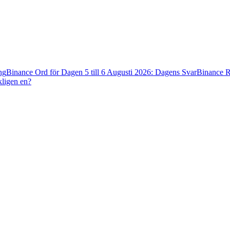
ng
Binance Ord för Dagen 5 till 6 Augusti 2026: Dagens Svar
Binance R
kligen en?