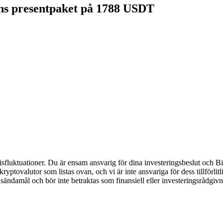
gens presentpaket på 1788 USDT
luktuationer. Du är ensam ansvarig för dina investeringsbeslut och Bitr
de kryptovalutor som listas ovan, och vi är inte ansvariga för dess tillför
nsändamål och bör inte betraktas som finansiell eller investeringsrådgiv