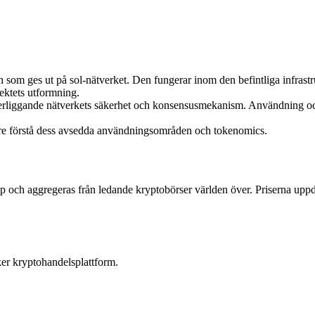
n som ges ut på sol-nätverket. Den fungerar inom den befintliga infras
ektets utformning.
derliggande nätverkets säkerhet och konsensusmekanism. Användning o
ättre förstå dess avsedda användningsområden och tokenomics.
p och aggregeras från ledande kryptobörser världen över. Priserna uppdat
ker kryptohandelsplattform.