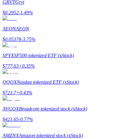
GRVT
Grvt
Utsättning
$
0.2952
-1.49
%
Hög avkastning och omedelbar tillgång
AEON
AEON
$
0.05378
-3.75
%
SPYX
SP500 tokenized ETF (xStock)
$
777.63
+
0.35
%
QQQX
Nasdaq tokenized ETF (xStock)
Launchpool
$
723.7
+
0.43
%
Flexibel insats för att tjäna populära tokens
AVGOX
Broadcom tokenized stock (xStock)
$
421.65
-0.77
%
AMZNX
Amazon tokenized stock (xStock)