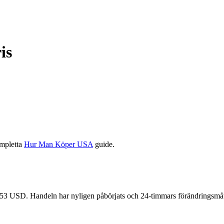
is
ompletta
Hur Man Köper USA
guide.
953 USD. Handeln har nyligen påbörjats och 24-timmars förändringsmått