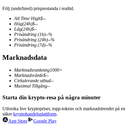
Följ (undefined) prisprestanda i realtid.
All Time High
$
--
Hög
(24h)
$
--
COIN-M Futures
Låg
(24h)
$
--
Prisändring
(1h)
--
%
Futures för kryptovaluta
Prisändring
(24h)
--
%
Prisändring
(7d)
--
%
Marknadsdata
TradFi
Derivat för aktier, valuta, ädelmetaller och råvaror
Marknadsrankning
1000+
Marknadsvärde
$
--
Cirkulerande utbud
--
Maximal Tillgång
--
Starta din krypto-resa på några minuter
Utforska live kryptopriser, topp-tokens och marknadstrender på en
säker
kryptohandelsplattform
.
App Store
Google Play
USDC Futures