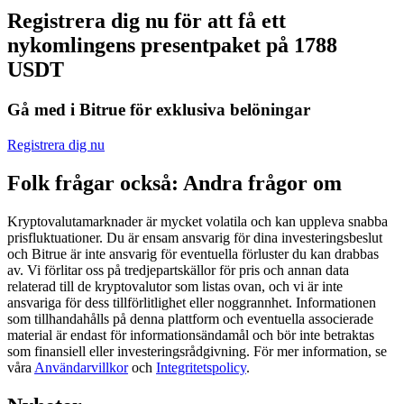
Registrera dig nu för att få ett
Futures med USDC som säkerhet
nykomlingens presentpaket på 1788
USDT
Gå med i Bitrue för exklusiva belöningar
Registrera dig nu
Folk frågar också: Andra frågor om
Kopiera Trading
Kryptovalutamarknader är mycket volatila och kan uppleva snabba
Gå med de bästa handlarna
prisfluktuationer. Du är ensam ansvarig för dina investeringsbeslut
och Bitrue är inte ansvarig för eventuella förluster du kan drabbas
av. Vi förlitar oss på tredjepartskällor för pris och annan data
relaterad till de kryptovalutor som listas ovan, och vi är inte
ansvariga för dess tillförlitlighet eller noggrannhet. Informationen
som tillhandahålls på denna plattform och eventuella associerade
material är endast för informationsändamål och bör inte betraktas
som finansiell eller investeringsrådgivning. För mer information, se
våra
Användarvillkor
och
Integritetspolicy
.