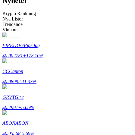
Nyheter
Bli en Copy Trader
Krypto Rankning
Njut av vinstdelning och kopieringshandelsprovisioner
Nya Listor
Trendande
Vinnare
PIPEDOG
Pipedog
$
0.002781
+
178.10
%
CC
Canton
Information
$
0.08992
-11.33
%
Big data-analys inklusive handelsinformation, etc.
GRVT
Grvt
$
0.2991
+
5.05
%
AEON
AEON
$
0.05568
-5.69
%