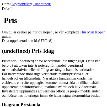
Hem
>
Kryptopriser
>
(undefined)
Dela
Pris
Terminer
Om du är osäker på hur du köper , se vår kompletta
Hur Man Köper
guide.
Data uppdaterad den kl (UTC+8)
(undefined) Pris Idag
Priset för (undefined) är för närvarande inte tillgängligt. Detta kan
bero på att token inte är noterad för handel, begränsad
marknadsaktivitet eller tillfälligt avstängda handelsmarknader.
USDT Futures
För närvarande finns inga verifierade realtidsprisdata eller
handelsvolym tillgängliga. När aktiva handelsmarknader har
Futures med USDT som säkerhet
etablerats eller återupptagits, kommer denna sida att tillhandahålla
uppdaterad prisinformation, marknadsvärde och likviditetsmått.
Investerare uppmuntras att verifiera officiella projektmeddelanden
och börsernas noteringar innan de fattar några ekonomiska beslut.
Diagram Prestanda