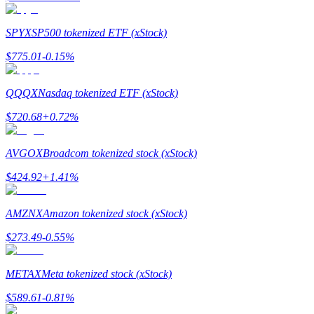
Guide
SPYX
SP500 tokenized ETF (xStock)
Futures startguide
$
775.01
-0.15
%
QQQX
Nasdaq tokenized ETF (xStock)
$
720.68
+
0.72
%
AVGOX
Broadcom tokenized stock (xStock)
$
424.92
+
1.41
%
Handelsstrategier
AMZNX
Amazon tokenized stock (xStock)
Lär dig hur du håller dig lönsam
$
273.49
-0.55
%
METAX
Meta tokenized stock (xStock)
$
589.61
-0.81
%