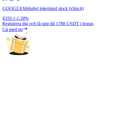
GOOGLX
Alphabet tokenized stock (xStock)
Tjäna
$
359.1
-1.58
%
Registrera dig och få upp till
1788 USDT
i bonus
Gå med nu
Power Piggy
Tjäna konkurrenskraftiga belöningar dagligen