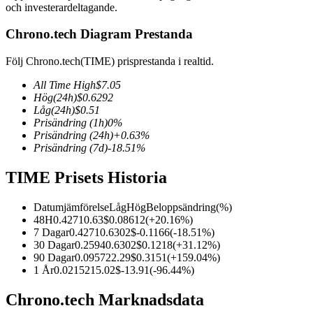
och investerardeltagande.
Chrono.tech Diagram Prestanda
Följ Chrono.tech(TIME) prisprestanda i realtid.
COIN-M Futures
All Time High
$
7.05
Futures för kryptovaluta
Hög
(24h)
$
0.6292
Låg
(24h)
$
0.51
Prisändring
(1h)
0
%
Prisändring
(24h)
+
0.63
%
TradFi
Prisändring
(7d)
-18.51
%
Derivat för aktier, valuta, ädelmetaller och råvaror
TIME Prisets Historia
Datumjämförelse
Låg
Hög
Beloppsändring
(%)
48H
0.4271
0.63
$
0.08612
(
+
20.16
%)
7 Dagar
0.4271
0.6302
$
-0.1166
(
-18.51
%)
30 Dagar
0.2594
0.6302
$
0.1218
(
+
31.12
%)
90 Dagar
0.09572
2.29
$
0.3151
(
+
159.04
%)
1 År
0.02152
15.02
$
-13.91
(
-96.44
%)
Chrono.tech Marknadsdata
USDC Futures