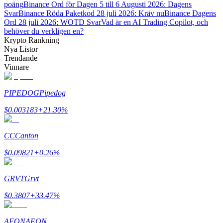
poäng
Binance Ord för Dagen 5 till 6 Augusti 2026: Dagens
Svar
Binance Röda Paketkod 28 juli 2026: Kräv nu
Binance Dagens
Tjäna
Ord 28 juli 2026: WOTD Svar
Vad är en AI Trading Copilot, och
behöver du verkligen en?
Krypto Rankning
Nya Listor
Trendande
Vinnare
PIPEDOG
Pipedog
$
0.003183
+
21.30
%
Power Piggy
CC
Canton
Tjäna konkurrenskraftiga belöningar dagligen
$
0.09821
+
0.26
%
GRVT
Grvt
$
0.3807
+
33.47
%
AEON
AEON