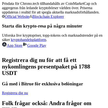
Prisdata för Chrono.tech tillhandahålls av CoinMarketCap och
Bli en Copy Trader
aggregeras från ledande kryptobörser världen över. Priserna
Njut av vinstdelning och kopieringshandelsprovisioner
uppdateras i realtid för att spegla aktuella marknadsförhållanden.
Official Website
Blockchain Explorer
Starta din krypto-resa på några minuter
Utforska live kryptopriser, topp-tokens och marknadstrender på en
säker
kryptohandelsplattform
.
App Store
Google Play
Registrera dig nu för att få ett
Information
nykomlingens presentpaket på 1788
Big data-analys inklusive handelsinformation, etc.
USDT
Gå med i Bitrue för exklusiva belöningar
Registrera dig nu
Folk frågar också: Andra frågor om