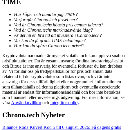
TIME
Guide
Hur köper och handlar jag TIME?
Varför går Chrono.tech priset ner?
Futures startguide
Vad är Chrono.techs högsta pris genom tiderna?
Vad är Chrono.techs marknadsvärde idag?
Är det nu en bra tid att investera i Chrono.tech?
Var kan du få gratis TIME belöningar?
Hur kan du spåra Chrono.tech priset?
Kryptovalutamarknader är mycket volatila och kan uppleva snabba
prisfluktuationer. Du är ensam ansvarig för dina investeringsbeslut
och Bitrue är inte ansvarig för eventuella förluster du kan drabbas
av. Vi förlitar oss på tredjepartskällor för pris och annan data
relaterad till de kryptovalutor som listas ovan, och vi är inte
Handelsstrategier
ansvariga för dess tillförlitlighet eller noggrannhet. Informationen
som tillhandahålls på denna plattform och eventuella associerade
Lär dig hur du håller dig lönsam
material är endast för informationsändamål och bör inte betraktas
som finansiell eller investeringsrådgivning. För mer information, se
våra
Användarvillkor
och
Integritetspolicy
.
Chrono.tech Nyheter
Binance Röda Kuvert Kod 5 till 6 augusti 2026: Få dagens gratis