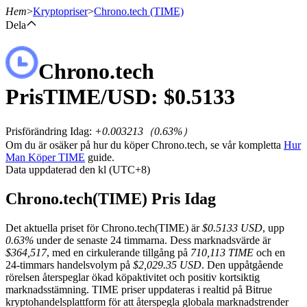
Hem
>
Kryptopriser
>
Chrono.tech
(TIME)
Dela
Chrono.tech
Terminer
Pris
TIME
/USD: $
0.5133
Prisförändring Idag
:
+0.003213
（
0.63
%）
Om du är osäker på hur du köper Chrono.tech, se vår kompletta
Hur
Man Köper TIME
guide.
Data uppdaterad den kl (UTC+8)
Chrono.tech(TIME) Pris Idag
USDT Futures
Det aktuella priset för Chrono.tech(TIME) är
$0.5133 USD
, upp
Futures med USDT som säkerhet
0.63%
under de senaste 24 timmarna. Dess marknadsvärde är
$364,517
, med en cirkulerande tillgång på
710,113 TIME
och en
24-timmars handelsvolym på
$2,029.35 USD
. Den uppåtgående
rörelsen återspeglar ökad köpaktivitet och positiv kortsiktig
marknadsstämning. TIME priser uppdateras i realtid på Bitrue
kryptohandelsplattform för att återspegla globala marknadstrender