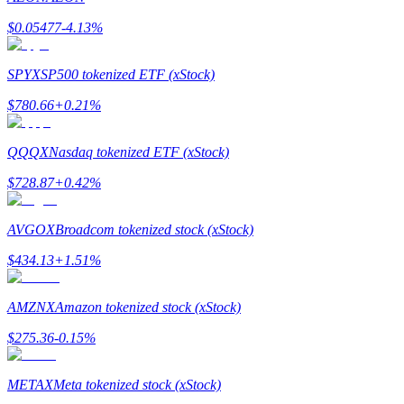
$
0.05477
-4.13
%
Utsättning
Hög avkastning och omedelbar tillgång
SPYX
SP500 tokenized ETF (xStock)
$
780.66
+
0.21
%
QQQX
Nasdaq tokenized ETF (xStock)
$
728.87
+
0.42
%
AVGOX
Broadcom tokenized stock (xStock)
Launchpool
$
434.13
+
1.51
%
Flexibel insats för att tjäna populära tokens
AMZNX
Amazon tokenized stock (xStock)
$
275.36
-0.15
%
METAX
Meta tokenized stock (xStock)