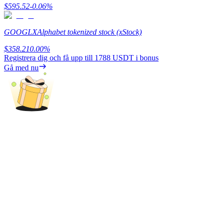
$
595.52
-0.06
%
BTR-låsningar
GOOGLX
Alphabet tokenized stock (xStock)
Exklusiva investeringar för BTR-innehavare
$
358.21
0.00
%
Registrera dig och få upp till
1788 USDT
i bonus
Gå med nu
Lån
Kryptostödd lånetjänst