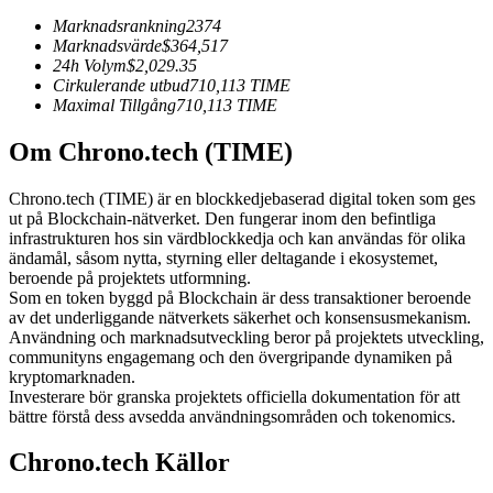
Futures med USDC som säkerhet
Marknadsrankning
2374
Marknadsvärde
$
364,517
24h Volym
$
2,029.35
Cirkulerande utbud
710,113
TIME
Maximal Tillgång
710,113
TIME
Om Chrono.tech (TIME)
Chrono.tech (TIME) är en blockkedjebaserad digital token som ges
ut på Blockchain-nätverket. Den fungerar inom den befintliga
infrastrukturen hos sin värdblockkedja och kan användas för olika
Kopiera Trading
ändamål, såsom nytta, styrning eller deltagande i ekosystemet,
beroende på projektets utformning.
Gå med de bästa handlarna
Som en token byggd på Blockchain är dess transaktioner beroende
av det underliggande nätverkets säkerhet och konsensusmekanism.
Användning och marknadsutveckling beror på projektets utveckling,
communityns engagemang och den övergripande dynamiken på
kryptomarknaden.
Investerare bör granska projektets officiella dokumentation för att
bättre förstå dess avsedda användningsområden och tokenomics.
Chrono.tech Källor