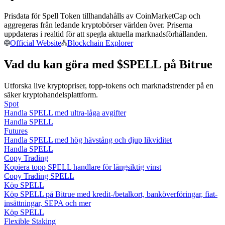
Bli en Copy Trader
Prisdata för Spell Token tillhandahålls av CoinMarketCap och
Njut av vinstdelning och kopieringshandelsprovisioner
aggregeras från ledande kryptobörser världen över. Priserna
uppdateras i realtid för att spegla aktuella marknadsförhållanden.
Official Website
Blockchain Explorer
Vad du kan göra med $SPELL på Bitrue
Utforska live kryptopriser, topp-tokens och marknadstrender på en
säker kryptohandelsplattform.
Spot
Handla SPELL med ultra-låga avgifter
Handla SPELL
Information
Futures
Handla SPELL med hög hävstång och djup likviditet
Big data-analys inklusive handelsinformation, etc.
Handla SPELL
Copy Trading
Kopiera topp SPELL handlare för långsiktig vinst
Copy Trading SPELL
Köp SPELL
Köp SPELL på Bitrue med kredit-/betalkort, banköverföringar, fiat-
insättningar, SEPA och mer
Köp SPELL
Flexible Staking