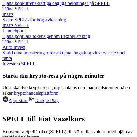
Tjäna konkurrenskraftiga dagliga belöningar på SPELL
Tjäna SPELL
Guide
Insats
Stake SPELL för hög avkastning
Futures startguide
Insats SPELL
Launchpool
Tjäna populära tokens genom flexibel staking
Tjäna SPELL
Auto Invest
Sprid dina investeringar för att tjäna långsiktig vinst och flexibel
ränta
Investera SPELL
Starta din krypto-resa på några minuter
Handelsstrategier
Utforska live kryptopriser, topp-tokens och marknadstrender på en
säker
kryptohandelsplattform
.
Lär dig hur du håller dig lönsam
App Store
Google Play
SPELL till Fiat Växelkurs
Konvertera Spell Token(SPELL) till större fiat-valutor med hjälp av