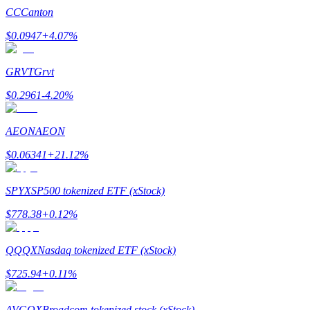
CC
Canton
$
0.0947
+
4.07
%
GRVT
Grvt
Bitrue Partners
$
0.2961
-4.20
%
AEON
AEON
$
0.06341
+
21.12
%
SPYX
SP500 tokenized ETF (xStock)
$
778.38
+
0.12
%
Bitrue Affiliates
Upp till 65% provision!
QQQX
Nasdaq tokenized ETF (xStock)
$
725.94
+
0.11
%
AVGOX
Broadcom tokenized stock (xStock)