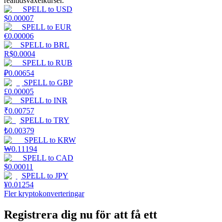
realtidsväxelkurser.
SPELL
to
USD
$
0.00007
Tjäna
SPELL
to
EUR
€
0.00006
SPELL
to
BRL
R$
0.0004
SPELL
to
RUB
₽
0.00654
SPELL
to
GBP
£
0.00005
SPELL
to
INR
₹
0.00757
SPELL
to
TRY
Power Piggy
₺
0.00379
Tjäna konkurrenskraftiga belöningar dagligen
SPELL
to
KRW
₩
0.11194
SPELL
to
CAD
$
0.00011
SPELL
to
JPY
¥
0.01254
Fler kryptokonverteringar
Registrera dig nu för att få ett