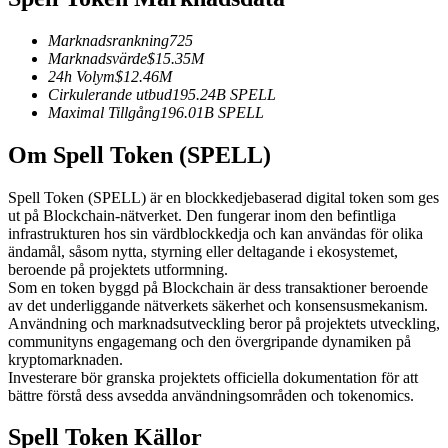
Futures med USDC som säkerhet
Marknadsrankning
725
Marknadsvärde
$
15.35M
24h Volym
$
12.46M
Cirkulerande utbud
195.24B
SPELL
Maximal Tillgång
196.01B
SPELL
Om Spell Token (SPELL)
Spell Token (SPELL) är en blockkedjebaserad digital token som ges
ut på Blockchain-nätverket. Den fungerar inom den befintliga
Kopiera Trading
infrastrukturen hos sin värdblockkedja och kan användas för olika
ändamål, såsom nytta, styrning eller deltagande i ekosystemet,
Gå med de bästa handlarna
beroende på projektets utformning.
Som en token byggd på Blockchain är dess transaktioner beroende
av det underliggande nätverkets säkerhet och konsensusmekanism.
Användning och marknadsutveckling beror på projektets utveckling,
communityns engagemang och den övergripande dynamiken på
kryptomarknaden.
Investerare bör granska projektets officiella dokumentation för att
bättre förstå dess avsedda användningsområden och tokenomics.
Spell Token Källor