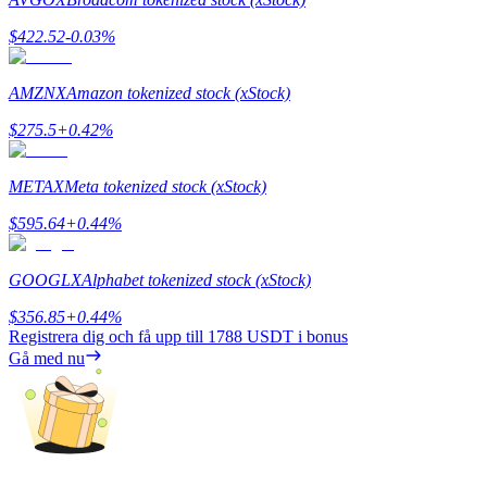
$
422.52
-0.03
%
AMZNX
Amazon tokenized stock (xStock)
Hänvisning
$
275.5
+
0.42
%
Bjud in en vän för att få kontantbelöningar
METAX
Meta tokenized stock (xStock)
BTC Welcome Rewards
$
595.64
+
0.44
%
GOOGLX
Alphabet tokenized stock (xStock)
$
356.85
+
0.44
%
Registrera dig och få upp till
1788 USDT
i bonus
Gå med nu
BTC Welcome Rewards