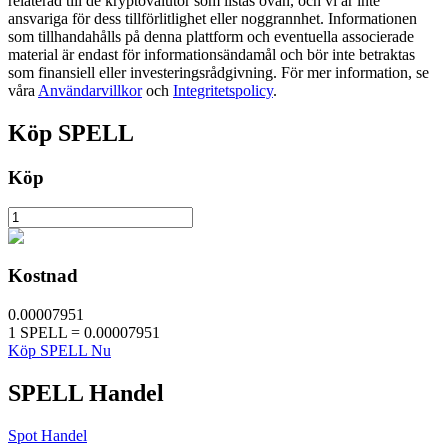
relaterad till de kryptovalutor som listas ovan, och vi är inte
ansvariga för dess tillförlitlighet eller noggrannhet. Informationen
som tillhandahålls på denna plattform och eventuella associerade
material är endast för informationsändamål och bör inte betraktas
BTR-låsningar
som finansiell eller investeringsrådgivning. För mer information, se
våra
Användarvillkor
och
Integritetspolicy
.
Exklusiva investeringar för BTR-innehavare
Köp
SPELL
Köp
Kostnad
Lån
0.00007951
1
SPELL
=
0.00007951
Kryptostödd lånetjänst
Köp SPELL Nu
SPELL
Handel
Spot Handel