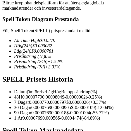
Bitrue kryptohandelsplattform för att återspegla globala
marknadstrender och investerardeltagande.
Spell Token Diagram Prestanda
COIN-M Futures
Följ Spell Token(SPELL) prisprestanda i realtid.
Futures för kryptovaluta
All Time High
$
0.0279
Hög
(24h)
$
0.000082
Låg
(24h)
$
0.0000781
Prisändring
(1h)
0
%
TradFi
Prisändring
(24h)
+
1.52
%
Prisändring
(7d)
+
3.37
%
Derivat för aktier, valuta, ädelmetaller och råvaror
SPELL Prisets Historia
Datumjämförelse
Låg
Hög
Beloppsändring
(%)
48H
0.0000779
0.0000804
$
-0.0000002
(
-0.25
%)
7 Dagar
0.000077
0.0000797
$
0.0000026
(
+
3.37
%)
30 Dagar
0.0000769
0.0000905
$
-0.0000109
(
-12.04
%)
90 Dagar
0.0000769
0.00018
$
-0.0001004
(
-55.77
%)
1 År
0.0000769
0.00056
$
-0.0004474
(
-84.89
%)
USDC Futures
Spell Token Marknadsdata