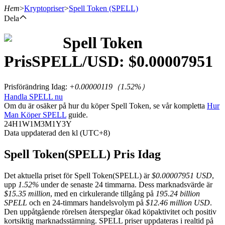
Hem
>
Kryptopriser
>
Spell Token
(SPELL)
Dela
Spell Token
Terminer
Pris
SPELL
/USD: $
0.00007951
Prisförändring Idag
:
+0.00000119
（
1.52
%）
Handla SPELL nu
Om du är osäker på hur du köper Spell Token, se vår kompletta
Hur
Man Köper SPELL
guide.
24H
1W
1M
3M
1Y
3Y
Data uppdaterad den kl (UTC+8)
USDT Futures
Spell Token(SPELL) Pris Idag
Futures med USDT som säkerhet
Det aktuella priset för Spell Token(SPELL) är
$0.00007951 USD
,
upp
1.52%
under de senaste 24 timmarna. Dess marknadsvärde är
$15.35 million
, med en cirkulerande tillgång på
195.24 billion
SPELL
och en 24-timmars handelsvolym på
$12.46 million USD
.
Den uppåtgående rörelsen återspeglar ökad köpaktivitet och positiv
kortsiktig marknadsstämning. SPELL priser uppdateras i realtid på