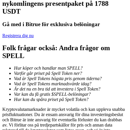
nykomlingens presentpaket på 1788
USDT
Utsättning
Hög avkastning och omedelbar tillgång
Gå med i Bitrue för exklusiva belöningar
Registrera dig nu
Folk frågar också: Andra frågor om
SPELL
Hur köper och handlar man SPELL?
Varför går priset på Spell Token ner?
Vad är Spell Tokens högsta pris genom tiderna?
Launchpool
Vad är Spell Tokens marknadsvärde idag?
Är det nu en bra tid att investera i Spell Token?
Flexibel insats för att tjäna populära tokens
Var kan du få gratis $SPELL-belöningar?
Hur kan du spåra priset på Spell Token?
Kryptovalutamarknader är mycket volatila och kan uppleva snabba
prisfluktuationer. Du är ensam ansvarig för dina investeringsbeslut
och Bitrue är inte ansvarig för eventuella förluster du kan drabbas
av. Vi förlitar oss på tredjepartskällor för pris och annan data