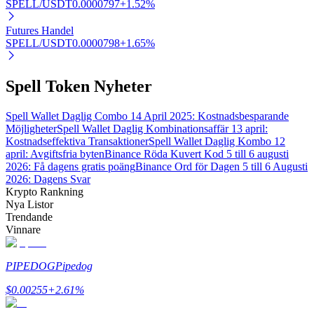
SPELL/USDT
0.0000797
+
1.52
%
Futures Handel
SPELL/USDT
0.0000798
+
1.65
%
Auto Invest
Spell Token Nyheter
Ta långsiktig vinst och flexibla intressen
Spell Wallet Daglig Combo 14 April 2025: Kostnadsbesparande
Möjligheter
Spell Wallet Daglig Kombinationsaffär 13 april:
Kostnadseffektiva Transaktioner
Spell Wallet Daglig Kombo 12
april: Avgiftsfria byten
Binance Röda Kuvert Kod 5 till 6 augusti
2026: Få dagens gratis poäng
Binance Ord för Dagen 5 till 6 Augusti
2026: Dagens Svar
Krypto Rankning
Nya Listor
Trendande
Vinnare
Lär dig Staking
Lär dig mer om att tjäna passiv inkomst
PIPEDOG
Pipedog
Bitrue
AI
$
0.00255
+
2.61
%