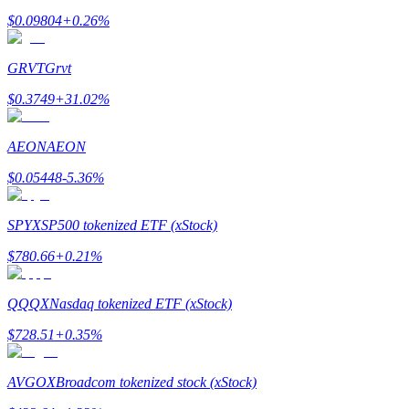
$
0.09804
+
0.26
%
Tjäna
GRVT
Grvt
$
0.3749
+
31.02
%
AEON
AEON
$
0.05448
-5.36
%
Power Piggy
SPYX
SP500 tokenized ETF (xStock)
Tjäna konkurrenskraftiga belöningar dagligen
$
780.66
+
0.21
%
QQQX
Nasdaq tokenized ETF (xStock)
$
728.51
+
0.35
%
AVGOX
Broadcom tokenized stock (xStock)