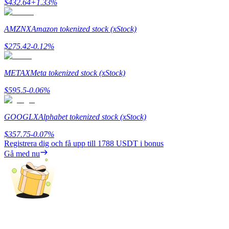
$
432.64
+
1.33
%
Utsättning
AMZNX
Amazon tokenized stock (xStock)
Hög avkastning och omedelbar tillgång
$
275.42
-0.12
%
METAX
Meta tokenized stock (xStock)
$
595.5
-0.06
%
GOOGLX
Alphabet tokenized stock (xStock)
$
357.75
-0.07
%
Launchpool
Registrera dig och få upp till
1788 USDT
i bonus
Gå med nu
Flexibel insats för att tjäna populära tokens