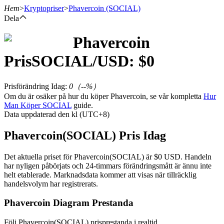
Hem
>
Kryptopriser
>
Phavercoin
(SOCIAL)
Dela
Phavercoin
Terminer
Pris
SOCIAL
/USD: $
0
Prisförändring Idag
:
0
（
--
%）
Om du är osäker på hur du köper Phavercoin, se vår kompletta
Hur
Man Köper SOCIAL
guide.
Data uppdaterad den kl (UTC+8)
Phavercoin(SOCIAL) Pris Idag
USDT Futures
Det aktuella priset för Phavercoin(SOCIAL) är $0 USD. Handeln
har nyligen påbörjats och 24-timmars förändringsmått är ännu inte
Futures med USDT som säkerhet
helt etablerade. Marknadsdata kommer att visas när tillräcklig
handelsvolym har registrerats.
Phavercoin Diagram Prestanda
Följ Phavercoin(SOCIAL) prisprestanda i realtid.