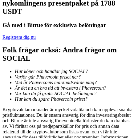
nykomlingens presentpaket på 1788
Bli en Copy Trader
USDT
Njut av vinstdelning och kopieringshandelsprovisioner
Gå med i Bitrue för exklusiva belöningar
Registrera dig nu
Folk frågar också: Andra frågor om
SOCIAL
Hur köper och handlar jag SOCIAL?
Varför går Phavercoin priset ner?
Information
Vad är Phavercoins marknadsvärde idag?
Är det nu en bra tid att investera i Phavercoin?
Big data-analys inklusive handelsinformation, etc.
Var kan du få gratis SOCIAL belöningar?
Hur kan du spåra Phavercoin priset?
Kryptovalutamarknader är mycket volatila och kan uppleva snabba
prisfluktuationer. Du är ensam ansvarig för dina investeringsbeslut
och Bitrue är inte ansvarig för eventuella förluster du kan drabbas
av. Vi förlitar oss på tredjepartskällor för pris och annan data
relaterad till de kryptovalutor som listas ovan, och vi är inte
ansvariga för dess tillförlitlighet eller noggrannhet. Informationen