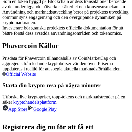
Som en token byggd på Blockchain är dess transaktioner beroende
Futures med USDC som säkerhet
av det underliggande nätverkets säkerhet och konsensusmekanism.
Användning och marknadsutveckling beror på projektets utveckling,
communityns engagemang och den övergripande dynamiken på
kryptomarknaden.
Investerare bör granska projektets officiella dokumentation för att
bättre förstå dess avsedda användningsområden och tokenomics.
Phavercoin Källor
Prisdata för Phavercoin tillhandahålls av CoinMarketCap och
aggregeras från ledande kryptobörser världen över. Priserna
Kopiera Trading
uppdateras i realtid för att spegla aktuella marknadsförhållanden.
Official Website
Gå med de bästa handlarna
Starta din krypto-resa på några minuter
Utforska live kryptopriser, topp-tokens och marknadstrender på en
säker
kryptohandelsplattform
.
App Store
Google Play
Registrera dig nu för att få ett