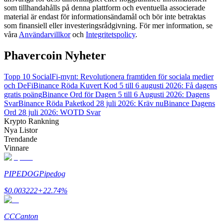
som tillhandahålls på denna plattform och eventuella associerade
material är endast för informationsändamål och bör inte betraktas
Guide
som finansiell eller investeringsrådgivning. För mer information, se
våra
Användarvillkor
och
Integritetspolicy
.
Futures startguide
Phavercoin Nyheter
Topp 10 SocialFi-mynt: Revolutionera framtiden för sociala medier
och DeFi
Binance Röda Kuvert Kod 5 till 6 augusti 2026: Få dagens
gratis poäng
Binance Ord för Dagen 5 till 6 Augusti 2026: Dagens
Svar
Binance Röda Paketkod 28 juli 2026: Kräv nu
Binance Dagens
Ord 28 juli 2026: WOTD Svar
Krypto Rankning
Nya Listor
Trendande
Handelsstrategier
Vinnare
Lär dig hur du håller dig lönsam
PIPEDOG
Pipedog
$
0.003222
+
22.74
%
CC
Canton