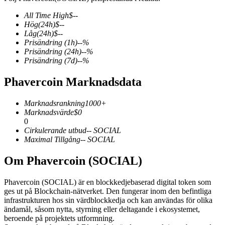
All Time High
$
--
Hög
(24h)
$
--
Låg
(24h)
$
--
Prisändring
(1h)
--
%
COIN-M Futures
Prisändring
(24h)
--
%
Prisändring
(7d)
--
%
Futures för kryptovaluta
Phavercoin Marknadsdata
TradFi
Marknadsrankning
1000+
Marknadsvärde
$
0
Derivat för aktier, valuta, ädelmetaller och råvaror
0
Cirkulerande utbud
--
SOCIAL
Maximal Tillgång
--
SOCIAL
Om Phavercoin (SOCIAL)
Phavercoin (SOCIAL) är en blockkedjebaserad digital token som
ges ut på Blockchain-nätverket. Den fungerar inom den befintliga
infrastrukturen hos sin värdblockkedja och kan användas för olika
ändamål, såsom nytta, styrning eller deltagande i ekosystemet,
beroende på projektets utformning.
USDC Futures