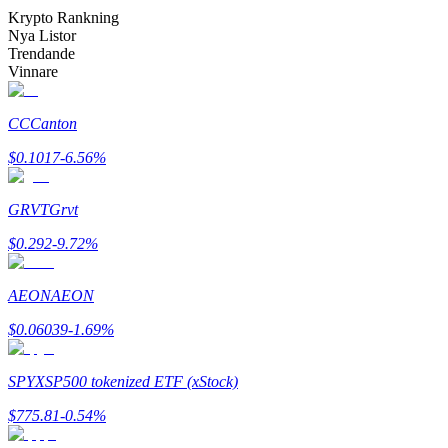
Bli en Copy Trader
Krypto Rankning
Nya Listor
Njut av vinstdelning och kopieringshandelsprovisioner
Trendande
Vinnare
CC
Canton
$
0.1017
-6.56
%
GRVT
Grvt
$
0.292
-9.72
%
Information
Big data-analys inklusive handelsinformation, etc.
AEON
AEON
$
0.06039
-1.69
%
SPYX
SP500 tokenized ETF (xStock)
$
775.81
-0.54
%