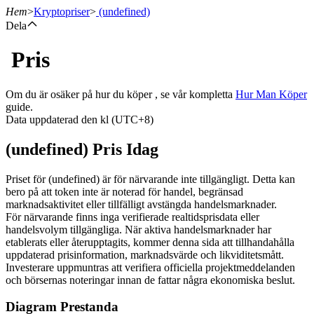
Hem
>
Kryptopriser
>
(undefined)
Dela
Pris
Terminer
Om du är osäker på hur du köper , se vår kompletta
Hur Man Köper
guide.
Data uppdaterad den kl (UTC+8)
(undefined) Pris Idag
Priset för (undefined) är för närvarande inte tillgängligt. Detta kan
bero på att token inte är noterad för handel, begränsad
marknadsaktivitet eller tillfälligt avstängda handelsmarknader.
USDT Futures
För närvarande finns inga verifierade realtidsprisdata eller
handelsvolym tillgängliga. När aktiva handelsmarknader har
Futures med USDT som säkerhet
etablerats eller återupptagits, kommer denna sida att tillhandahålla
uppdaterad prisinformation, marknadsvärde och likviditetsmått.
Investerare uppmuntras att verifiera officiella projektmeddelanden
och börsernas noteringar innan de fattar några ekonomiska beslut.
Diagram Prestanda