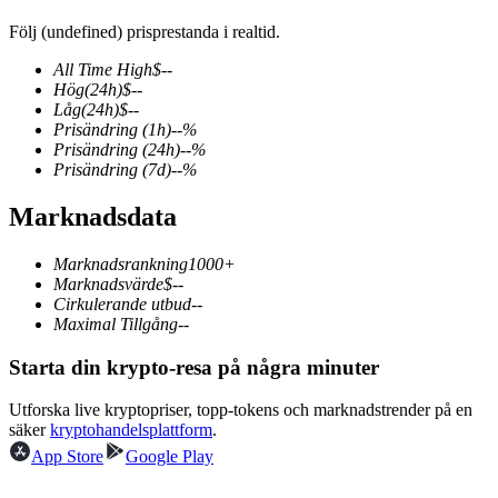
Följ (undefined) prisprestanda i realtid.
All Time High
$
--
Hög
(24h)
$
--
COIN-M Futures
Låg
(24h)
$
--
Prisändring
(1h)
--
%
Futures för kryptovaluta
Prisändring
(24h)
--
%
Prisändring
(7d)
--
%
Marknadsdata
TradFi
Derivat för aktier, valuta, ädelmetaller och råvaror
Marknadsrankning
1000+
Marknadsvärde
$
--
Cirkulerande utbud
--
Maximal Tillgång
--
Starta din krypto-resa på några minuter
Utforska live kryptopriser, topp-tokens och marknadstrender på en
säker
kryptohandelsplattform
.
App Store
Google Play
USDC Futures