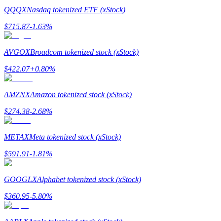
QQQX
Nasdaq tokenized ETF (xStock)
Guide
$
715.87
-1.63
%
Futures startguide
AVGOX
Broadcom tokenized stock (xStock)
$
422.07
+
0.80
%
AMZNX
Amazon tokenized stock (xStock)
$
274.38
-2.68
%
METAX
Meta tokenized stock (xStock)
Handelsstrategier
$
591.91
-1.81
%
Lär dig hur du håller dig lönsam
GOOGLX
Alphabet tokenized stock (xStock)
$
360.95
-5.80
%