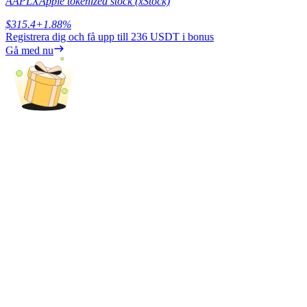
AAPLX
Apple tokenized stock (xStock)
$
315.4
+
1.88
%
Tjäna
Registrera dig och få upp till
236 USDT
i bonus
Gå med nu
Power Piggy
Tjäna konkurrenskraftiga belöningar dagligen