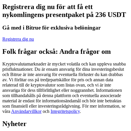
Registrera dig nu för att få ett
Futures med USDC som säkerhet
nykomlingens presentpaket på 236 USDT
Gå med i Bitrue för exklusiva belöningar
Registrera dig nu
Folk frågar också: Andra frågor om
Kryptovalutamarknader är mycket volatila och kan uppleva snabba
Kopiera Trading
prisfluktuationer. Du är ensam ansvarig för dina investeringsbeslut
och Bitrue är inte ansvarig för eventuella förluster du kan drabbas
Gå med de bästa handlarna
av. Vi förlitar oss på tredjepartskällor för pris och annan data
relaterad till de kryptovalutor som listas ovan, och vi är inte
ansvariga för dess tillförlitlighet eller noggrannhet. Informationen
som tillhandahålls på denna plattform och eventuella associerade
material är endast för informationsändamål och bör inte betraktas
som finansiell eller investeringsrådgivning. För mer information, se
våra
Användarvillkor
och
Integritetspolicy
.
Nyheter