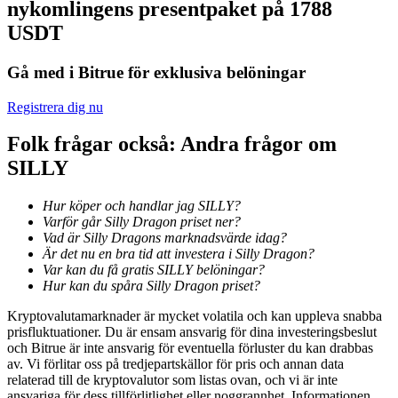
nykomlingens presentpaket på 1788
Bli en Copy Trader
USDT
Njut av vinstdelning och kopieringshandelsprovisioner
Gå med i Bitrue för exklusiva belöningar
Registrera dig nu
Folk frågar också: Andra frågor om
SILLY
Hur köper och handlar jag SILLY?
Varför går Silly Dragon priset ner?
Information
Vad är Silly Dragons marknadsvärde idag?
Är det nu en bra tid att investera i Silly Dragon?
Big data-analys inklusive handelsinformation, etc.
Var kan du få gratis SILLY belöningar?
Hur kan du spåra Silly Dragon priset?
Kryptovalutamarknader är mycket volatila och kan uppleva snabba
prisfluktuationer. Du är ensam ansvarig för dina investeringsbeslut
och Bitrue är inte ansvarig för eventuella förluster du kan drabbas
av. Vi förlitar oss på tredjepartskällor för pris och annan data
relaterad till de kryptovalutor som listas ovan, och vi är inte
ansvariga för dess tillförlitlighet eller noggrannhet. Informationen