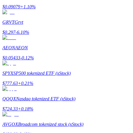
$
0.09079
+
1.10
%
Tjäna
GRVT
Grvt
$
0.297
-6.10
%
AEON
AEON
$
0.05433
-0.12
%
Power Piggy
SPYX
SP500 tokenized ETF (xStock)
Tjäna konkurrenskraftiga belöningar dagligen
$
777.63
+
0.21
%
QQQX
Nasdaq tokenized ETF (xStock)
$
724.33
+
0.18
%
AVGOX
Broadcom tokenized stock (xStock)