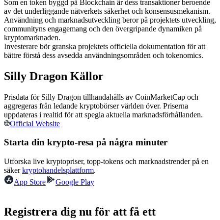
Som en token byggd på Blockchain är dess transaktioner beroende
Futures med USDC som säkerhet
av det underliggande nätverkets säkerhet och konsensusmekanism.
Användning och marknadsutveckling beror på projektets utveckling,
communityns engagemang och den övergripande dynamiken på
kryptomarknaden.
Investerare bör granska projektets officiella dokumentation för att
bättre förstå dess avsedda användningsområden och tokenomics.
Silly Dragon Källor
Prisdata för Silly Dragon tillhandahålls av CoinMarketCap och
aggregeras från ledande kryptobörser världen över. Priserna
Kopiera Trading
uppdateras i realtid för att spegla aktuella marknadsförhållanden.
Official Website
Gå med de bästa handlarna
Starta din krypto-resa på några minuter
Utforska live kryptopriser, topp-tokens och marknadstrender på en
säker
kryptohandelsplattform
.
App Store
Google Play
Registrera dig nu för att få ett