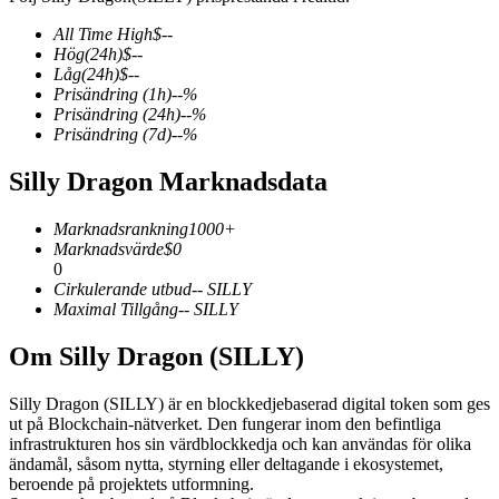
All Time High
$
--
Hög
(24h)
$
--
Låg
(24h)
$
--
Prisändring
(1h)
--
%
COIN-M Futures
Prisändring
(24h)
--
%
Prisändring
(7d)
--
%
Futures för kryptovaluta
Silly Dragon Marknadsdata
TradFi
Marknadsrankning
1000+
Marknadsvärde
$
0
Derivat för aktier, valuta, ädelmetaller och råvaror
0
Cirkulerande utbud
--
SILLY
Maximal Tillgång
--
SILLY
Om Silly Dragon (SILLY)
Silly Dragon (SILLY) är en blockkedjebaserad digital token som ges
ut på Blockchain-nätverket. Den fungerar inom den befintliga
infrastrukturen hos sin värdblockkedja och kan användas för olika
ändamål, såsom nytta, styrning eller deltagande i ekosystemet,
beroende på projektets utformning.
USDC Futures