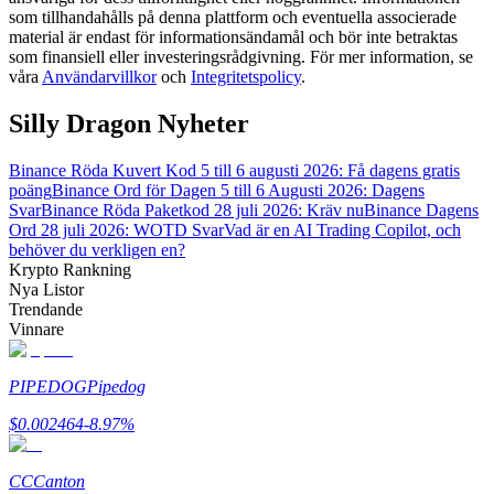
som tillhandahålls på denna plattform och eventuella associerade
material är endast för informationsändamål och bör inte betraktas
Guide
som finansiell eller investeringsrådgivning. För mer information, se
våra
Användarvillkor
och
Integritetspolicy
.
Futures startguide
Silly Dragon Nyheter
Binance Röda Kuvert Kod 5 till 6 augusti 2026: Få dagens gratis
poäng
Binance Ord för Dagen 5 till 6 Augusti 2026: Dagens
Svar
Binance Röda Paketkod 28 juli 2026: Kräv nu
Binance Dagens
Ord 28 juli 2026: WOTD Svar
Vad är en AI Trading Copilot, och
behöver du verkligen en?
Krypto Rankning
Nya Listor
Trendande
Handelsstrategier
Vinnare
Lär dig hur du håller dig lönsam
PIPEDOG
Pipedog
$
0.002464
-8.97
%
CC
Canton