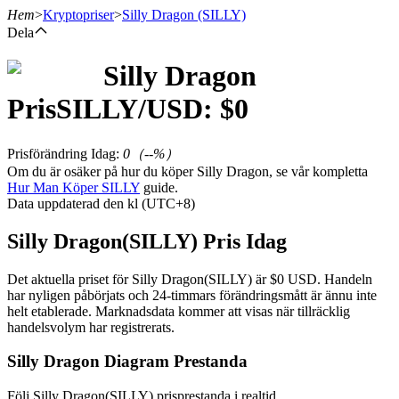
Hem
>
Kryptopriser
>
Silly Dragon
(SILLY)
Dela
Silly Dragon
Terminer
Pris
SILLY
/USD: $
0
Prisförändring Idag
:
0
（
--
%）
Om du är osäker på hur du köper Silly Dragon, se vår kompletta
Hur Man Köper SILLY
guide.
Data uppdaterad den kl (UTC+8)
Silly Dragon(SILLY) Pris Idag
USDT Futures
Det aktuella priset för Silly Dragon(SILLY) är $0 USD. Handeln
har nyligen påbörjats och 24-timmars förändringsmått är ännu inte
Futures med USDT som säkerhet
helt etablerade. Marknadsdata kommer att visas när tillräcklig
handelsvolym har registrerats.
Silly Dragon Diagram Prestanda
Följ Silly Dragon(SILLY) prisprestanda i realtid.