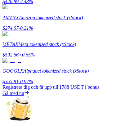
$
420.89
-2.43
%
Utsättning
AMZNX
Amazon tokenized stock (xStock)
Hög avkastning och omedelbar tillgång
$
274.07
-0.21
%
METAX
Meta tokenized stock (xStock)
$
592.66
+
0.65
%
GOOGLX
Alphabet tokenized stock (xStock)
$
355.81
-0.97
%
Launchpool
Registrera dig och få upp till
1788 USDT
i bonus
Gå med nu
Flexibel insats för att tjäna populära tokens