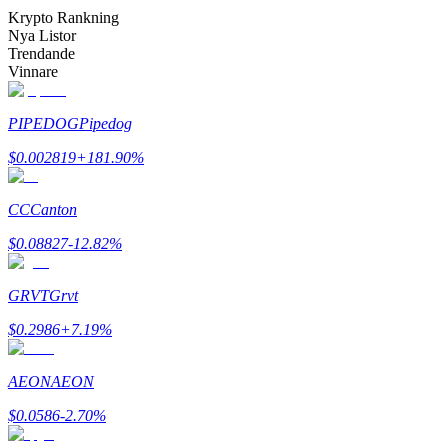
Bli en Copy Trader
Krypto Rankning
Nya Listor
Njut av vinstdelning och kopieringshandelsprovisioner
Trendande
Vinnare
PIPEDOG
Pipedog
$
0.002819
+
181.90
%
CC
Canton
$
0.08827
-12.82
%
Information
Big data-analys inklusive handelsinformation, etc.
GRVT
Grvt
$
0.2986
+
7.19
%
AEON
AEON
$
0.0586
-2.70
%