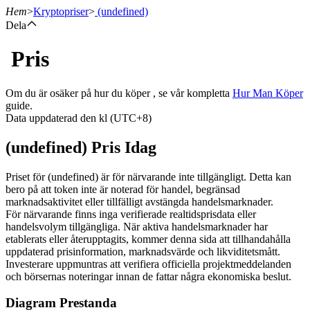
Hem
>
Kryptopriser
>
(undefined)
Dela
Pris
Terminer
Om du är osäker på hur du köper , se vår kompletta
Hur Man Köper
guide.
Data uppdaterad den kl (UTC+8)
(undefined) Pris Idag
Priset för (undefined) är för närvarande inte tillgängligt. Detta kan
bero på att token inte är noterad för handel, begränsad
marknadsaktivitet eller tillfälligt avstängda handelsmarknader.
USDT Futures
För närvarande finns inga verifierade realtidsprisdata eller
handelsvolym tillgängliga. När aktiva handelsmarknader har
Futures med USDT som säkerhet
etablerats eller återupptagits, kommer denna sida att tillhandahålla
uppdaterad prisinformation, marknadsvärde och likviditetsmått.
Investerare uppmuntras att verifiera officiella projektmeddelanden
och börsernas noteringar innan de fattar några ekonomiska beslut.
Diagram Prestanda