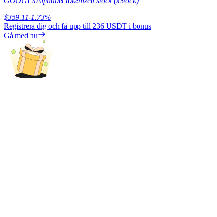
GOOGLX
Alphabet tokenized stock (xStock)
$
359.11
-1.73
%
Tjäna
Registrera dig och få upp till
236 USDT
i bonus
Gå med nu
Power Piggy
Tjäna konkurrenskraftiga belöningar dagligen