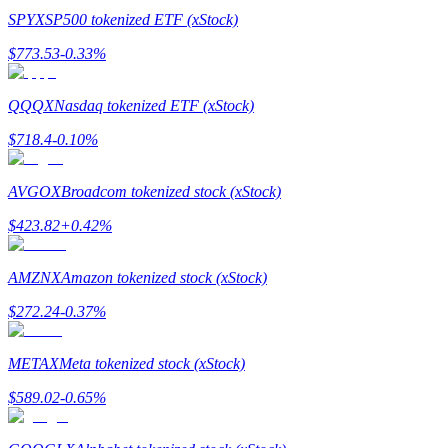
SPYX
SP500 tokenized ETF (xStock)
Guide
$
773.53
-0.33
%
Futures startguide
QQQX
Nasdaq tokenized ETF (xStock)
$
718.4
-0.10
%
AVGOX
Broadcom tokenized stock (xStock)
$
423.82
+
0.42
%
AMZNX
Amazon tokenized stock (xStock)
Handelsstrategier
$
272.24
-0.37
%
Lär dig hur du håller dig lönsam
METAX
Meta tokenized stock (xStock)
$
589.02
-0.65
%