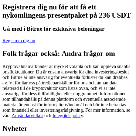
Registrera dig nu för att få ett
Futures med USDC som säkerhet
nykomlingens presentpaket på 236 USDT
Gå med i Bitrue för exklusiva belöningar
Registrera dig nu
Folk frågar också: Andra frågor om
Kryptovalutamarknader är mycket volatila och kan uppleva snabba
Kopiera Trading
prisfluktuationer. Du är ensam ansvarig för dina investeringsbeslut
och Bitrue är inte ansvarig för eventuella förluster du kan drabbas
Gå med de bästa handlarna
av. Vi förlitar oss på tredjepartskällor för pris och annan data
relaterad till de kryptovalutor som listas ovan, och vi är inte
ansvariga för dess tillförlitlighet eller noggrannhet. Informationen
som tillhandahålls på denna plattform och eventuella associerade
material är endast för informationsändamål och bör inte betraktas
som finansiell eller investeringsrådgivning. För mer information, se
våra
Användarvillkor
och
Integritetspolicy
.
Nyheter