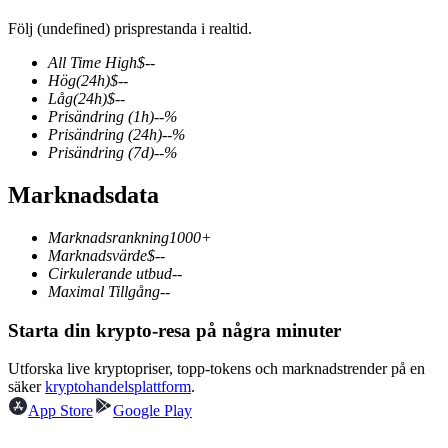
Följ (undefined) prisprestanda i realtid.
All Time High
$
--
Hög
(24h)
$
--
COIN-M Futures
Låg
(24h)
$
--
Prisändring
(1h)
--
%
Futures för kryptovaluta
Prisändring
(24h)
--
%
Prisändring
(7d)
--
%
Marknadsdata
TradFi
Derivat för aktier, valuta, ädelmetaller och råvaror
Marknadsrankning
1000+
Marknadsvärde
$
--
Cirkulerande utbud
--
Maximal Tillgång
--
Starta din krypto-resa på några minuter
Utforska live kryptopriser, topp-tokens och marknadstrender på en
säker
kryptohandelsplattform
.
App Store
Google Play
USDC Futures