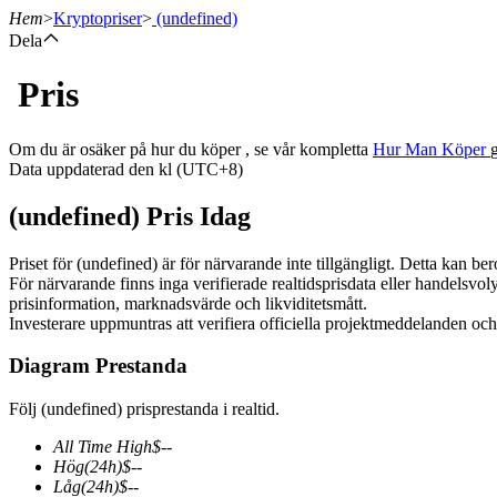
Hem
>
Kryptopriser
>
(undefined)
Dela
Pris
Terminer
Om du är osäker på hur du köper , se vår kompletta
Hur Man Köper
Data uppdaterad den kl (UTC+8)
(undefined) Pris Idag
Priset för (undefined) är för närvarande inte tillgängligt. Detta kan be
För närvarande finns inga verifierade realtidsprisdata eller handelsvo
prisinformation, marknadsvärde och likviditetsmått.
Investerare uppmuntras att verifiera officiella projektmeddelanden oc
USDT Futures
Diagram Prestanda
Futures med USDT som säkerhet
Följ (undefined) prisprestanda i realtid.
All Time High
$
--
Hög
(24h)
$
--
Låg
(24h)
$
--