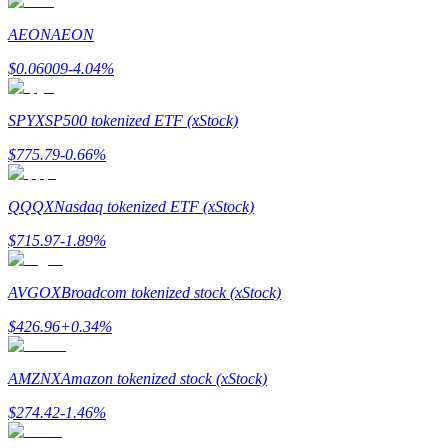
Bli en Copy Trader
AEON
AEON
Njut av vinstdelning och kopieringshandelsprovisioner
$
0.06009
-4.04
%
SPYX
SP500 tokenized ETF (xStock)
$
775.79
-0.66
%
QQQX
Nasdaq tokenized ETF (xStock)
$
715.97
-1.89
%
Information
Big data-analys inklusive handelsinformation, etc.
AVGOX
Broadcom tokenized stock (xStock)
$
426.96
+
0.34
%
AMZNX
Amazon tokenized stock (xStock)
$
274.42
-1.46
%