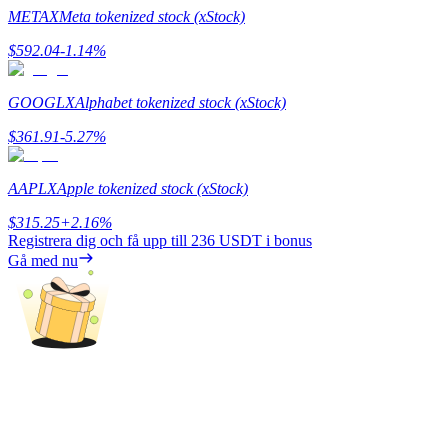
METAX
Meta tokenized stock (xStock)
Guide
$
592.04
-1.14
%
Futures startguide
GOOGLX
Alphabet tokenized stock (xStock)
$
361.91
-5.27
%
AAPLX
Apple tokenized stock (xStock)
$
315.25
+
2.16
%
Registrera dig och få upp till
236 USDT
i bonus
Gå med nu
Handelsstrategier
Lär dig hur du håller dig lönsam