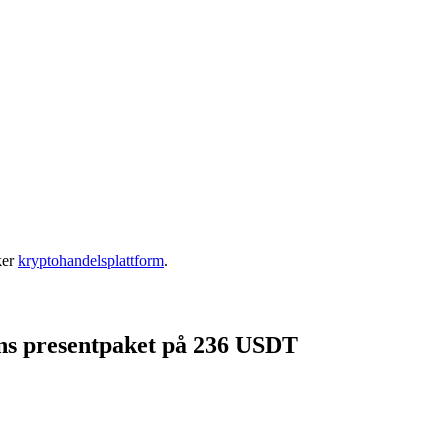
ker
kryptohandelsplattform
.
gens presentpaket på 236 USDT