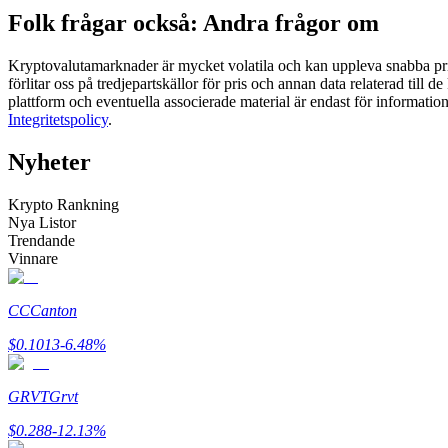
Folk frågar också: Andra frågor om
Futures med USDC som säkerhet
Kryptovalutamarknader är mycket volatila och kan uppleva snabba prisf
förlitar oss på tredjepartskällor för pris och annan data relaterad till 
plattform och eventuella associerade material är endast för informatio
Integritetspolicy
.
Nyheter
Krypto Rankning
Nya Listor
Kopiera Trading
Trendande
Vinnare
Gå med de bästa handlarna
CC
Canton
$
0.1013
-6.48
%
GRVT
Grvt
$
0.288
-12.13
%