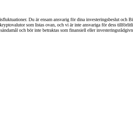
luktuationer. Du är ensam ansvarig för dina investeringsbeslut och Bitr
de kryptovalutor som listas ovan, och vi är inte ansvariga för dess tillför
nsändamål och bör inte betraktas som finansiell eller investeringsrådgiv