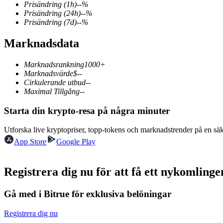
Prisändring
(1h)
--
%
Prisändring
(24h)
--
%
Prisändring
(7d)
--
%
Marknadsdata
COIN-M Futures
Futures för kryptovaluta
Marknadsrankning
1000+
Marknadsvärde
$
--
Cirkulerande utbud
--
Maximal Tillgång
--
TradFi
Starta din krypto-resa på några minuter
Derivat för aktier, valuta, ädelmetaller och råvaror
Utforska live kryptopriser, topp-tokens och marknadstrender på en sä
App Store
Google Play
Registrera dig nu för att få ett nykomlin
Gå med i Bitrue för exklusiva belöningar
Registrera dig nu
USDC Futures