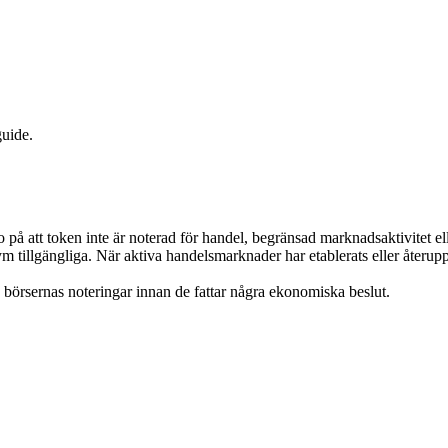
guide.
ro på att token inte är noterad för handel, begränsad marknadsaktivitet el
lym tillgängliga. När aktiva handelsmarknader har etablerats eller återup
h börsernas noteringar innan de fattar några ekonomiska beslut.