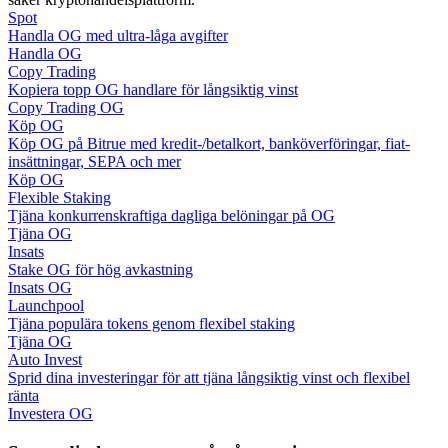
Spot
Handla OG med ultra-låga avgifter
Guide
Handla OG
Copy Trading
Futures startguide
Kopiera topp OG handlare för långsiktig vinst
Copy Trading OG
Köp OG
Köp OG på Bitrue med kredit-/betalkort, banköverföringar, fiat-
insättningar, SEPA och mer
Köp OG
Flexible Staking
Tjäna konkurrenskraftiga dagliga belöningar på OG
Tjäna OG
Insats
Stake OG för hög avkastning
Handelsstrategier
Insats OG
Launchpool
Lär dig hur du håller dig lönsam
Tjäna populära tokens genom flexibel staking
Tjäna OG
Auto Invest
Sprid dina investeringar för att tjäna långsiktig vinst och flexibel
ränta
Investera OG