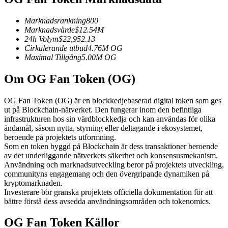
Futures med USDC som säkerhet
Marknadsrankning
800
Marknadsvärde
$
12.54M
24h Volym
$
22,952.13
Cirkulerande utbud
4.76M
OG
Maximal Tillgång
5.00M
OG
Om OG Fan Token (OG)
OG Fan Token (OG) är en blockkedjebaserad digital token som ges
ut på Blockchain-nätverket. Den fungerar inom den befintliga
Kopiera Trading
infrastrukturen hos sin värdblockkedja och kan användas för olika
ändamål, såsom nytta, styrning eller deltagande i ekosystemet,
Gå med de bästa handlarna
beroende på projektets utformning.
Som en token byggd på Blockchain är dess transaktioner beroende
av det underliggande nätverkets säkerhet och konsensusmekanism.
Användning och marknadsutveckling beror på projektets utveckling,
communityns engagemang och den övergripande dynamiken på
kryptomarknaden.
Investerare bör granska projektets officiella dokumentation för att
bättre förstå dess avsedda användningsområden och tokenomics.
OG Fan Token Källor