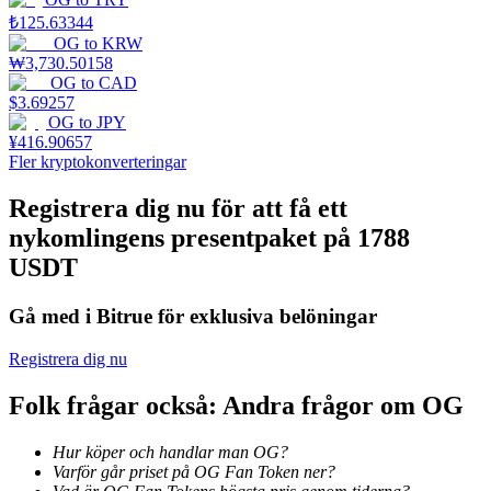
₺
125.63344
Utsättning
OG
to
KRW
₩
3,730.50158
Hög avkastning och omedelbar tillgång
OG
to
CAD
$
3.69257
OG
to
JPY
¥
416.90657
Fler kryptokonverteringar
Registrera dig nu för att få ett
nykomlingens presentpaket på 1788
USDT
Launchpool
Gå med i Bitrue för exklusiva belöningar
Flexibel insats för att tjäna populära tokens
Registrera dig nu
Folk frågar också: Andra frågor om OG
Hur köper och handlar man OG?
Varför går priset på OG Fan Token ner?