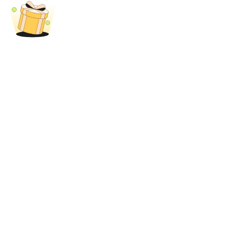
Deposit & Trade BTC to Share 25000 USDT prize pool!
Deposit CASHCAT & Win
Share 500000 CASHCAT prize pool
Exclusive for BitMart Users
Register & Trade to Win 500,000 USDT
Precious Metals Trading Carnival
Trade Gold & Silver · 33,333 USDT Bonus