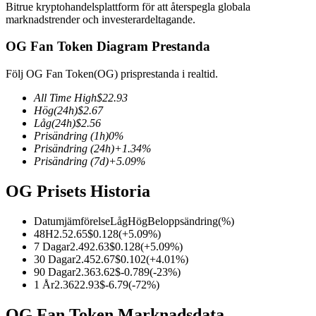
Bitrue kryptohandelsplattform för att återspegla globala
marknadstrender och investerardeltagande.
OG Fan Token Diagram Prestanda
COIN-M Futures
Följ OG Fan Token(OG) prisprestanda i realtid.
Futures för kryptovaluta
All Time High
$
22.93
Hög
(24h)
$
2.67
Låg
(24h)
$
2.56
Prisändring
(1h)
0
%
TradFi
Prisändring
(24h)
+
1.34
%
Prisändring
(7d)
+
5.09
%
Derivat för aktier, valuta, ädelmetaller och råvaror
OG Prisets Historia
Datumjämförelse
Låg
Hög
Beloppsändring
(%)
48H
2.5
2.65
$
0.128
(
+
5.09
%)
7 Dagar
2.49
2.63
$
0.128
(
+
5.09
%)
30 Dagar
2.45
2.67
$
0.102
(
+
4.01
%)
90 Dagar
2.36
3.62
$
-0.789
(
-23
%)
1 År
2.36
22.93
$
-6.79
(
-72
%)
USDC Futures
OG Fan Token Marknadsdata