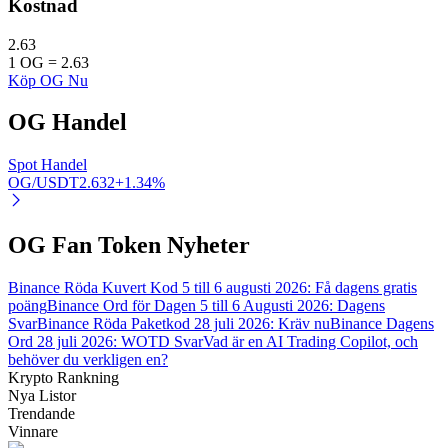
Kostnad
2.63
1
OG
=
2.63
Köp OG Nu
Auto Invest
OG
Handel
Ta långsiktig vinst och flexibla intressen
Spot Handel
OG/USDT
2.632
+
1.34
%
OG Fan Token Nyheter
Binance Röda Kuvert Kod 5 till 6 augusti 2026: Få dagens gratis
poäng
Binance Ord för Dagen 5 till 6 Augusti 2026: Dagens
Svar
Binance Röda Paketkod 28 juli 2026: Kräv nu
Binance Dagens
Lär dig Staking
Ord 28 juli 2026: WOTD Svar
Vad är en AI Trading Copilot, och
behöver du verkligen en?
Lär dig mer om att tjäna passiv inkomst
Krypto Rankning
Nya Listor
Bitrue
AI
Trendande
Vinnare