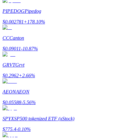
PIPEDOG
Pipedog
$
0.002781
+
178.10
%
Bitrue Partners
CC
Canton
$
0.09011
-10.87
%
GRVT
Grvt
$
0.2962
+
2.66
%
AEON
AEON
Bitrue Affiliates
$
0.05588
-5.56
%
Upp till 65% provision!
SPYX
SP500 tokenized ETF (xStock)
$
775.4
-0.10
%