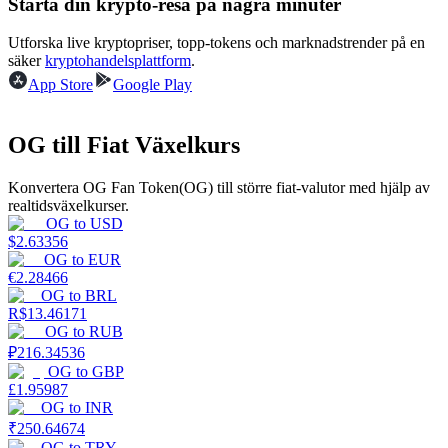
Starta din krypto-resa på några minuter
Tjäna
Utforska live kryptopriser, topp-tokens och marknadstrender på en
säker
kryptohandelsplattform
.
App Store
Google Play
OG till Fiat Växelkurs
Konvertera OG Fan Token(OG) till större fiat-valutor med hjälp av
realtidsväxelkurser.
OG
to
USD
$
2.63356
Power Piggy
OG
to
EUR
€
2.28466
Tjäna konkurrenskraftiga belöningar dagligen
OG
to
BRL
R$
13.46171
OG
to
RUB
₽
216.34536
OG
to
GBP
£
1.95987
OG
to
INR
₹
250.64674
OG
to
TRY