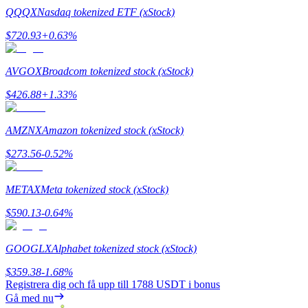
QQQX
Nasdaq tokenized ETF (xStock)
$
720.93
+
0.63
%
AVGOX
Broadcom tokenized stock (xStock)
Hänvisning
$
426.88
+
1.33
%
Bjud in en vän för att få kontantbelöningar
BTC Welcome Rewards
AMZNX
Amazon tokenized stock (xStock)
$
273.56
-0.52
%
METAX
Meta tokenized stock (xStock)
$
590.13
-0.64
%
GOOGLX
Alphabet tokenized stock (xStock)
$
359.38
-1.68
%
Registrera dig och få upp till
1788 USDT
i bonus
BTC Welcome Rewards
Gå med nu