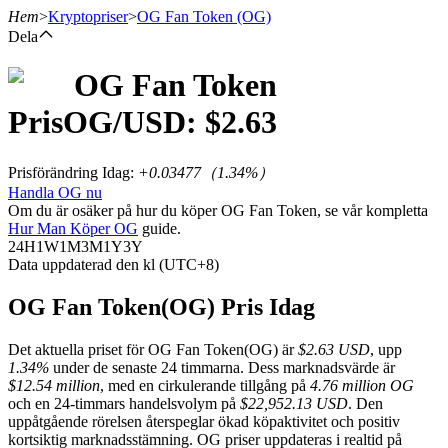
Hem
>
Kryptopriser
>
OG Fan Token
(OG)
Dela
OG Fan Token
Terminer
Pris
OG
/USD: $
2.63
Prisförändring Idag
:
+0.03477
（
1.34
%）
Handla OG nu
Om du är osäker på hur du köper OG Fan Token, se vår kompletta
Hur Man Köper OG
guide.
24H
1W
1M
3M
1Y
3Y
Data uppdaterad den kl (UTC+8)
USDT Futures
OG Fan Token(OG) Pris Idag
Futures med USDT som säkerhet
Det aktuella priset för OG Fan Token(OG) är
$2.63 USD
, upp
1.34%
under de senaste 24 timmarna. Dess marknadsvärde är
$12.54 million
, med en cirkulerande tillgång på
4.76 million OG
och en 24-timmars handelsvolym på
$22,952.13 USD
. Den
uppåtgående rörelsen återspeglar ökad köpaktivitet och positiv
kortsiktig marknadsstämning. OG priser uppdateras i realtid på