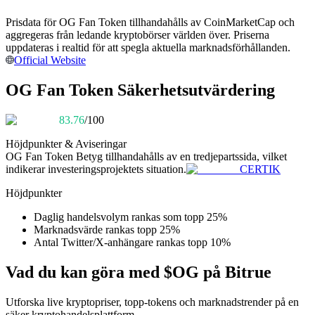
Bli en Copy Trader
Prisdata för OG Fan Token tillhandahålls av CoinMarketCap och
Njut av vinstdelning och kopieringshandelsprovisioner
aggregeras från ledande kryptobörser världen över. Priserna
uppdateras i realtid för att spegla aktuella marknadsförhållanden.
Official Website
OG Fan Token Säkerhetsutvärdering
83.76
/100
Höjdpunkter & Aviseringar
OG Fan Token
Betyg tillhandahålls av en tredjepartssida, vilket
indikerar investeringsprojektets situation.
CERTIK
Information
Höjdpunkter
Big data-analys inklusive handelsinformation, etc.
Daglig handelsvolym rankas som topp 25%
Marknadsvärde rankas topp 25%
Antal Twitter/X-anhängare rankas topp 10%
Vad du kan göra med $OG på Bitrue
Utforska live kryptopriser, topp-tokens och marknadstrender på en
säker kryptohandelsplattform.