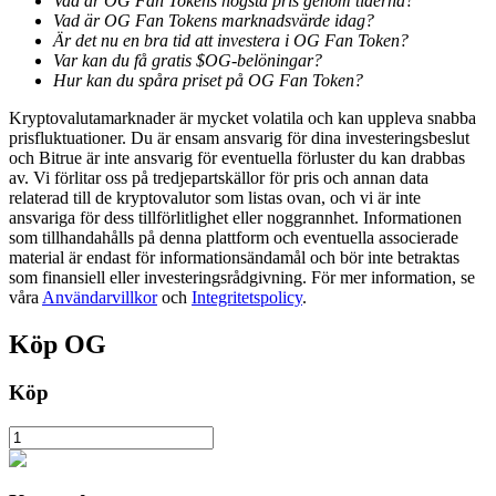
Vad är OG Fan Tokens högsta pris genom tiderna?
Vad är OG Fan Tokens marknadsvärde idag?
Är det nu en bra tid att investera i OG Fan Token?
Var kan du få gratis $OG-belöningar?
BTR-låsningar
Hur kan du spåra priset på OG Fan Token?
Exklusiva investeringar för BTR-innehavare
Kryptovalutamarknader är mycket volatila och kan uppleva snabba
prisfluktuationer. Du är ensam ansvarig för dina investeringsbeslut
och Bitrue är inte ansvarig för eventuella förluster du kan drabbas
av. Vi förlitar oss på tredjepartskällor för pris och annan data
relaterad till de kryptovalutor som listas ovan, och vi är inte
ansvariga för dess tillförlitlighet eller noggrannhet. Informationen
som tillhandahålls på denna plattform och eventuella associerade
material är endast för informationsändamål och bör inte betraktas
som finansiell eller investeringsrådgivning. För mer information, se
våra
Användarvillkor
och
Integritetspolicy
.
Lån
Köp
OG
Kryptostödd lånetjänst
Köp