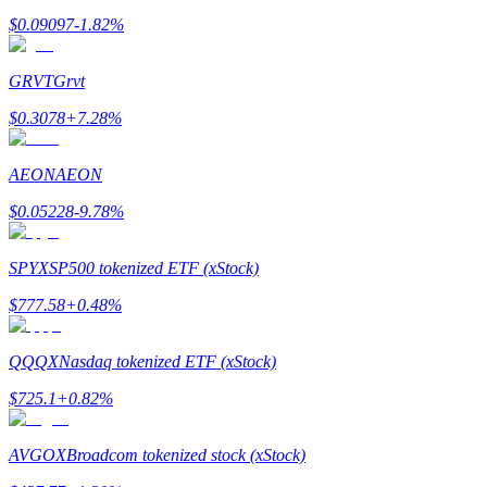
$
0.09097
-1.82
%
Tjäna
GRVT
Grvt
$
0.3078
+
7.28
%
AEON
AEON
$
0.05228
-9.78
%
Power Piggy
SPYX
SP500 tokenized ETF (xStock)
Tjäna konkurrenskraftiga belöningar dagligen
$
777.58
+
0.48
%
QQQX
Nasdaq tokenized ETF (xStock)
$
725.1
+
0.82
%
AVGOX
Broadcom tokenized stock (xStock)