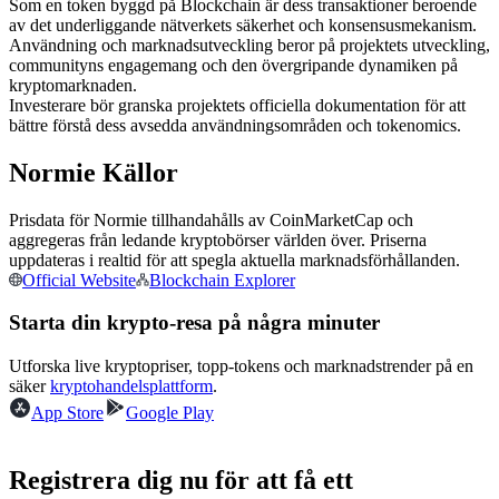
Som en token byggd på Blockchain är dess transaktioner beroende
Futures med USDC som säkerhet
av det underliggande nätverkets säkerhet och konsensusmekanism.
Användning och marknadsutveckling beror på projektets utveckling,
communityns engagemang och den övergripande dynamiken på
kryptomarknaden.
Investerare bör granska projektets officiella dokumentation för att
bättre förstå dess avsedda användningsområden och tokenomics.
Normie Källor
Prisdata för Normie tillhandahålls av CoinMarketCap och
aggregeras från ledande kryptobörser världen över. Priserna
Kopiera Trading
uppdateras i realtid för att spegla aktuella marknadsförhållanden.
Official Website
Blockchain Explorer
Gå med de bästa handlarna
Starta din krypto-resa på några minuter
Utforska live kryptopriser, topp-tokens och marknadstrender på en
säker
kryptohandelsplattform
.
App Store
Google Play
Registrera dig nu för att få ett