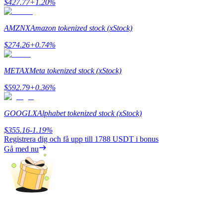
$
427.77
+
1.20
%
Utsättning
AMZNX
Amazon tokenized stock (xStock)
Hög avkastning och omedelbar tillgång
$
274.26
+
0.74
%
METAX
Meta tokenized stock (xStock)
$
592.79
+
0.36
%
GOOGLX
Alphabet tokenized stock (xStock)
$
355.16
-1.19
%
Launchpool
Registrera dig och få upp till
1788 USDT
i bonus
Gå med nu
Flexibel insats för att tjäna populära tokens