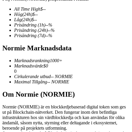
All Time High
$
--
Hög
(24h)
$
--
Låg
(24h)
$
--
Prisändring
(1h)
--
%
COIN-M Futures
Prisändring
(24h)
--
%
Prisändring
(7d)
--
%
Futures för kryptovaluta
Normie Marknadsdata
TradFi
Marknadsrankning
1000+
Marknadsvärde
$
0
Derivat för aktier, valuta, ädelmetaller och råvaror
0
Cirkulerande utbud
--
NORMIE
Maximal Tillgång
--
NORMIE
Om Normie (NORMIE)
Normie (NORMIE) är en blockkedjebaserad digital token som ges
ut på Blockchain-nätverket. Den fungerar inom den befintliga
infrastrukturen hos sin värdblockkedja och kan användas för olika
ändamål, såsom nytta, styrning eller deltagande i ekosystemet,
beroende på projektets utformning.
USDC Futures