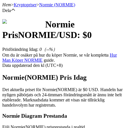
Hem
>
Kryptopriser
>
Normie
(NORMIE)
Dela
Normie
Terminer
Pris
NORMIE
/USD: $
0
Prisförändring Idag
:
0
（
--
%）
Om du är osäker på hur du köper Normie, se vår kompletta
Hur
Man Köper NORMIE
guide.
Data uppdaterad den kl (UTC+8)
Normie(NORMIE) Pris Idag
USDT Futures
Det aktuella priset för Normie(NORMIE) är $0 USD. Handeln har
nyligen påbörjats och 24-timmars förändringsmått är ännu inte helt
Futures med USDT som säkerhet
etablerade. Marknadsdata kommer att visas när tillräcklig
handelsvolym har registrerats.
Normie Diagram Prestanda
Följ Normie(NORMIE) prisprestanda i realtid.