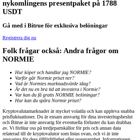
nykomlingens presentpaket på 1788
Bli en Copy Trader
USDT
Njut av vinstdelning och kopieringshandelsprovisioner
Gå med i Bitrue för exklusiva belöningar
Registrera dig nu
Folk frågar också: Andra frågor om
NORMIE
Hur köper och handlar jag NORMIE?
Varför går Normie priset ner?
Information
Vad är Normies marknadsvärde idag?
Är det nu en bra tid att investera i Normie?
Big data-analys inklusive handelsinformation, etc.
Var kan du få gratis NORMIE belöningar?
Hur kan du spåra Normie priset?
Kryptovalutamarknader är mycket volatila och kan uppleva snabba
prisfluktuationer. Du är ensam ansvarig för dina investeringsbeslut
och Bitrue är inte ansvarig för eventuella förluster du kan drabbas
av. Vi förlitar oss på tredjepartskällor för pris och annan data
relaterad till de kryptovalutor som listas ovan, och vi är inte
ansvariga för dess tillförlitlighet eller noggrannhet. Informationen