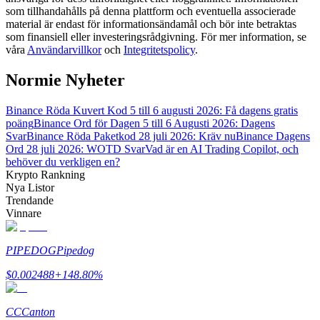
som tillhandahålls på denna plattform och eventuella associerade
material är endast för informationsändamål och bör inte betraktas
Guide
som finansiell eller investeringsrådgivning. För mer information, se
våra
Användarvillkor
och
Integritetspolicy
.
Futures startguide
Normie Nyheter
Binance Röda Kuvert Kod 5 till 6 augusti 2026: Få dagens gratis
poäng
Binance Ord för Dagen 5 till 6 Augusti 2026: Dagens
Svar
Binance Röda Paketkod 28 juli 2026: Kräv nu
Binance Dagens
Ord 28 juli 2026: WOTD Svar
Vad är en AI Trading Copilot, och
behöver du verkligen en?
Krypto Rankning
Nya Listor
Trendande
Handelsstrategier
Vinnare
Lär dig hur du håller dig lönsam
PIPEDOG
Pipedog
$
0.002488
+
148.80
%
CC
Canton