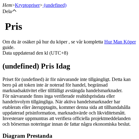
Hem
>
Kryptopriser
>
(undefined)
Dela
Pris
Terminer
Om du är osäker på hur du köper , se vår kompletta
Hur Man Köper
guide.
Data uppdaterad den kl (UTC+8)
(undefined) Pris Idag
Priset för (undefined) är för närvarande inte tillgängligt. Detta kan
bero på att token inte är noterad för handel, begränsad
marknadsaktivitet eller tillfälligt avstängda handelsmarknader.
USDT Futures
För närvarande finns inga verifierade realtidsprisdata eller
handelsvolym tillgängliga. När aktiva handelsmarknader har
Futures med USDT som säkerhet
etablerats eller återupptagits, kommer denna sida att tillhandahålla
uppdaterad prisinformation, marknadsvärde och likviditetsmått.
Investerare uppmuntras att verifiera officiella projektmeddelanden
och börsernas noteringar innan de fattar några ekonomiska beslut.
Diagram Prestanda