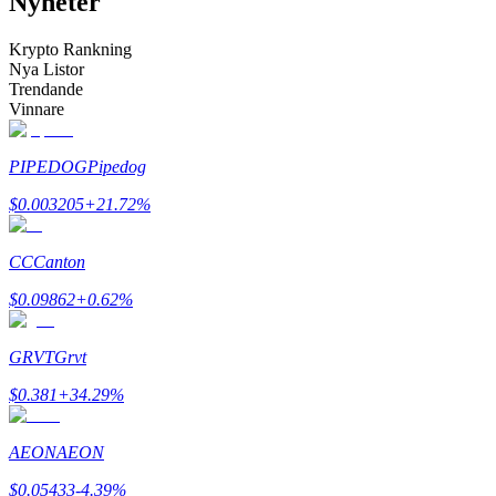
Nyheter
Bli en Copy Trader
Krypto Rankning
Njut av vinstdelning och kopieringshandelsprovisioner
Nya Listor
Trendande
Vinnare
PIPEDOG
Pipedog
$
0.003205
+
21.72
%
CC
Canton
Information
$
0.09862
+
0.62
%
Big data-analys inklusive handelsinformation, etc.
GRVT
Grvt
$
0.381
+
34.29
%
AEON
AEON
$
0.05433
-4.39
%