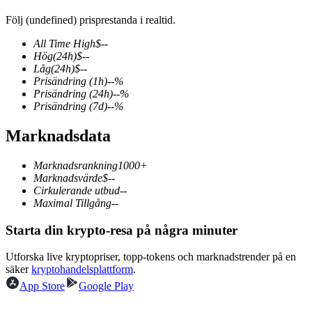
Följ (undefined) prisprestanda i realtid.
All Time High
$
--
Hög
(24h)
$
--
COIN-M Futures
Låg
(24h)
$
--
Prisändring
(1h)
--
%
Futures för kryptovaluta
Prisändring
(24h)
--
%
Prisändring
(7d)
--
%
Marknadsdata
TradFi
Derivat för aktier, valuta, ädelmetaller och råvaror
Marknadsrankning
1000+
Marknadsvärde
$
--
Cirkulerande utbud
--
Maximal Tillgång
--
Starta din krypto-resa på några minuter
Utforska live kryptopriser, topp-tokens och marknadstrender på en
säker
kryptohandelsplattform
.
App Store
Google Play
USDC Futures