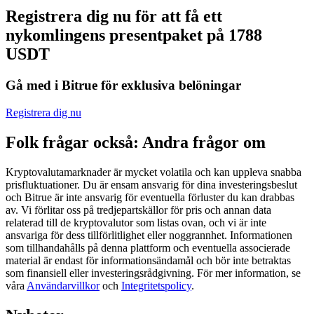
Registrera dig nu för att få ett
Futures med USDC som säkerhet
nykomlingens presentpaket på 1788
USDT
Gå med i Bitrue för exklusiva belöningar
Registrera dig nu
Folk frågar också: Andra frågor om
Kopiera Trading
Kryptovalutamarknader är mycket volatila och kan uppleva snabba
Gå med de bästa handlarna
prisfluktuationer. Du är ensam ansvarig för dina investeringsbeslut
och Bitrue är inte ansvarig för eventuella förluster du kan drabbas
av. Vi förlitar oss på tredjepartskällor för pris och annan data
relaterad till de kryptovalutor som listas ovan, och vi är inte
ansvariga för dess tillförlitlighet eller noggrannhet. Informationen
som tillhandahålls på denna plattform och eventuella associerade
material är endast för informationsändamål och bör inte betraktas
som finansiell eller investeringsrådgivning. För mer information, se
våra
Användarvillkor
och
Integritetspolicy
.