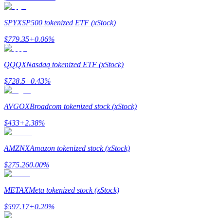
Guide
SPYX
SP500 tokenized ETF (xStock)
Futures startguide
$
779.35
+
0.06
%
QQQX
Nasdaq tokenized ETF (xStock)
$
728.5
+
0.43
%
AVGOX
Broadcom tokenized stock (xStock)
$
433
+
2.38
%
Handelsstrategier
AMZNX
Amazon tokenized stock (xStock)
Lär dig hur du håller dig lönsam
$
275.26
0.00
%
METAX
Meta tokenized stock (xStock)
$
597.17
+
0.20
%