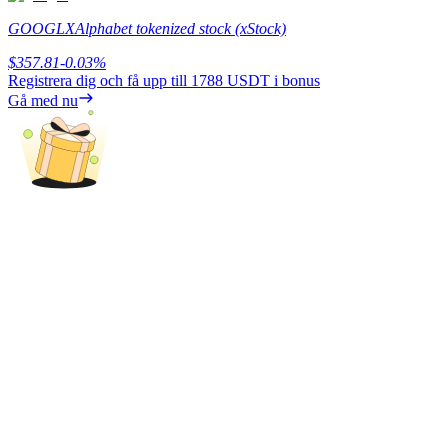
GOOGLX
Alphabet tokenized stock (xStock)
Tjäna
$
357.81
-0.03
%
Registrera dig och få upp till
1788 USDT
i bonus
Gå med nu
Power Piggy
Tjäna konkurrenskraftiga belöningar dagligen