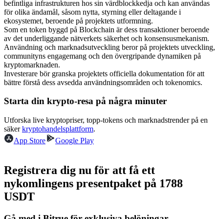
befintliga infrastrukturen hos sin värdblockkedja och kan användas
Futures med USDC som säkerhet
för olika ändamål, såsom nytta, styrning eller deltagande i
ekosystemet, beroende på projektets utformning.
Som en token byggd på Blockchain är dess transaktioner beroende
av det underliggande nätverkets säkerhet och konsensusmekanism.
Användning och marknadsutveckling beror på projektets utveckling,
communityns engagemang och den övergripande dynamiken på
kryptomarknaden.
Investerare bör granska projektets officiella dokumentation för att
bättre förstå dess avsedda användningsområden och tokenomics.
Starta din krypto-resa på några minuter
Kopiera Trading
Utforska live kryptopriser, topp-tokens och marknadstrender på en
Gå med de bästa handlarna
säker
kryptohandelsplattform
.
App Store
Google Play
Registrera dig nu för att få ett
nykomlingens presentpaket på 1788
USDT
Gå med i Bitrue för exklusiva belöningar