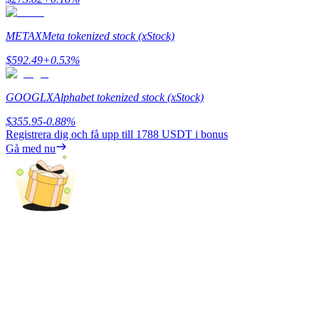
Utsättning
METAX
Meta tokenized stock (xStock)
Hög avkastning och omedelbar tillgång
$
592.49
+
0.53
%
GOOGLX
Alphabet tokenized stock (xStock)
$
355.95
-0.88
%
Registrera dig och få upp till
1788 USDT
i bonus
Gå med nu
Launchpool
Flexibel insats för att tjäna populära tokens