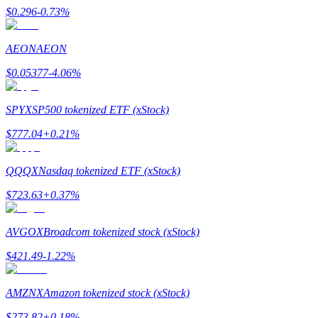
$
0.296
-0.73
%
Tjäna
AEON
AEON
$
0.05377
-4.06
%
SPYX
SP500 tokenized ETF (xStock)
$
777.04
+
0.21
%
QQQX
Nasdaq tokenized ETF (xStock)
Power Piggy
$
723.63
+
0.37
%
Tjäna konkurrenskraftiga belöningar dagligen
AVGOX
Broadcom tokenized stock (xStock)
$
421.49
-1.22
%
AMZNX
Amazon tokenized stock (xStock)
$
273.82
+
0.18
%