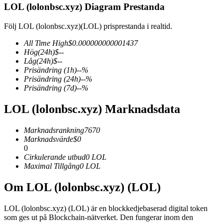
LOL (lolonbsc.xyz) Diagram Prestanda
Följ LOL (lolonbsc.xyz)(LOL) prisprestanda i realtid.
All Time High
$
0.000000000001437
COIN-M Futures
Hög
(24h)
$
--
Låg
(24h)
$
--
Futures för kryptovaluta
Prisändring
(1h)
--
%
Prisändring
(24h)
--
%
Prisändring
(7d)
--
%
TradFi
LOL (lolonbsc.xyz) Marknadsdata
Derivat för aktier, valuta, ädelmetaller och råvaror
Marknadsrankning
7670
Marknadsvärde
$
0
0
Cirkulerande utbud
0
LOL
Maximal Tillgång
0
LOL
Om LOL (lolonbsc.xyz) (LOL)
LOL (lolonbsc.xyz) (LOL) är en blockkedjebaserad digital token
USDC Futures
som ges ut på Blockchain-nätverket. Den fungerar inom den