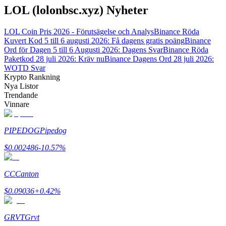
LOL (lolonbsc.xyz) Nyheter
Guide
LOL Coin Pris 2026 - Förutsägelse och Analys
Binance Röda
Futures startguide
Kuvert Kod 5 till 6 augusti 2026: Få dagens gratis poäng
Binance
Ord för Dagen 5 till 6 Augusti 2026: Dagens Svar
Binance Röda
Paketkod 28 juli 2026: Kräv nu
Binance Dagens Ord 28 juli 2026:
WOTD Svar
Krypto Rankning
Nya Listor
Trendande
Vinnare
PIPEDOG
Pipedog
Handelsstrategier
$
0.002486
-10.57
%
Lär dig hur du håller dig lönsam
CC
Canton
$
0.09036
+
0.42
%
GRVT
Grvt