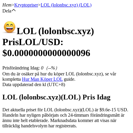
Hem
>
Kryptopriser
>
LOL (lolonbsc.xyz)
(LOL)
Dela
LOL (lolonbsc.xyz)
Terminer
Pris
LOL
/USD:
$
0.0000000000000096
Prisförändring Idag
:
0
（
--
%）
Om du är osäker på hur du köper LOL (lolonbsc.xyz), se vår
kompletta
Hur Man Köper LOL
guide.
Data uppdaterad den kl (UTC+8)
USDT Futures
LOL (lolonbsc.xyz)(LOL) Pris Idag
Futures med USDT som säkerhet
Det aktuella priset för LOL (lolonbsc.xyz)(LOL) är $9.6e-15 USD.
Handeln har nyligen påbörjats och 24-timmars förändringsmått är
ännu inte helt etablerade. Marknadsdata kommer att visas när
tillräcklig handelsvolym har registrerats.