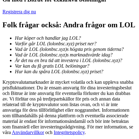
Bli en Copy Trader
Registrera dig nu
Njut av vinstdelning och kopieringshandelsprovisioner
Folk frågar också: Andra frågor om LOL
Hur köper och handlar jag LOL?
Varför går LOL (lolonbsc.xyz) priset ner?
Vad är LOL (lolonbsc.xyz)s högsta pris genom tiderna?
Vad är LOL (lolonbsc.xyz)s marknadsvärde idag?
Är det nu en bra tid att investera i LOL (lolonbsc.xyz)?
Var kan du få gratis LOL belöningar?
Hur kan du spåra LOL (lolonbsc.xyz) priset?
Information
Kryptovalutamarknader är mycket volatila och kan uppleva snabba
prisfluktuationer. Du är ensam ansvarig för dina investeringsbeslut
Big data-analys inklusive handelsinformation, etc.
och Bitrue är inte ansvarig för eventuella förluster du kan drabbas
av. Vi förlitar oss på tredjepartskällor för pris och annan data
relaterad till de kryptovalutor som listas ovan, och vi är inte
ansvariga för dess tillförlitlighet eller noggrannhet. Informationen
som tillhandahålls på denna plattform och eventuella associerade
material är endast för informationsändamål och bör inte betraktas
som finansiell eller investeringsrådgivning. För mer information, se
våra
Användarvillkor
och
Integritetspolicy
.