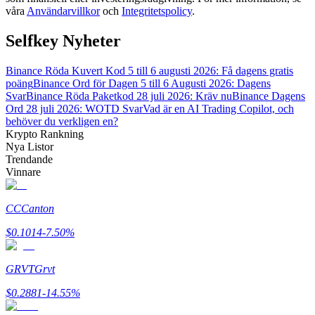
våra
Användarvillkor
och
Integritetspolicy
.
Guide
Selfkey Nyheter
Futures startguide
Binance Röda Kuvert Kod 5 till 6 augusti 2026: Få dagens gratis
poäng
Binance Ord för Dagen 5 till 6 Augusti 2026: Dagens
Svar
Binance Röda Paketkod 28 juli 2026: Kräv nu
Binance Dagens
Ord 28 juli 2026: WOTD Svar
Vad är en AI Trading Copilot, och
behöver du verkligen en?
Krypto Rankning
Nya Listor
Trendande
Vinnare
Handelsstrategier
CC
Canton
Lär dig hur du håller dig lönsam
$
0.1014
-7.50
%
GRVT
Grvt
$
0.2881
-14.55
%