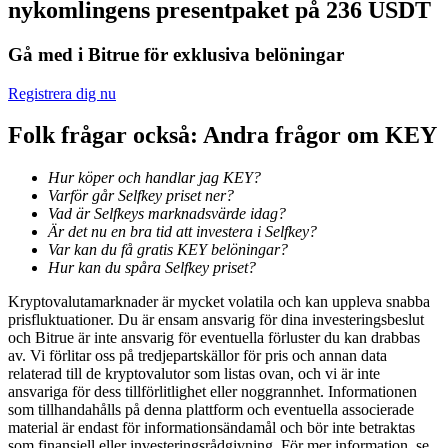
nykomlingens presentpaket på 236 USDT
Bli en Copy Trader
Njut av vinstdelning och kopieringshandelsprovisioner
Gå med i Bitrue för exklusiva belöningar
Registrera dig nu
Folk frågar också: Andra frågor om KEY
Hur köper och handlar jag KEY?
Varför går Selfkey priset ner?
Vad är Selfkeys marknadsvärde idag?
Är det nu en bra tid att investera i Selfkey?
Var kan du få gratis KEY belöningar?
Information
Hur kan du spåra Selfkey priset?
Big data-analys inklusive handelsinformation, etc.
Kryptovalutamarknader är mycket volatila och kan uppleva snabba
prisfluktuationer. Du är ensam ansvarig för dina investeringsbeslut
och Bitrue är inte ansvarig för eventuella förluster du kan drabbas
av. Vi förlitar oss på tredjepartskällor för pris och annan data
relaterad till de kryptovalutor som listas ovan, och vi är inte
ansvariga för dess tillförlitlighet eller noggrannhet. Informationen
som tillhandahålls på denna plattform och eventuella associerade
material är endast för informationsändamål och bör inte betraktas
som finansiell eller investeringsrådgivning. För mer information, se