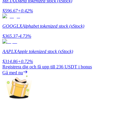
METAX
Meta tokenized stock (xStock)
Utsättning
$
596.67
+
0.42
%
Hög avkastning och omedelbar tillgång
GOOGLX
Alphabet tokenized stock (xStock)
$
365.37
-4.73
%
AAPLX
Apple tokenized stock (xStock)
$
314.86
+
0.72
%
Registrera dig och få upp till
236 USDT
i bonus
Gå med nu
Launchpool
Flexibel insats för att tjäna populära tokens