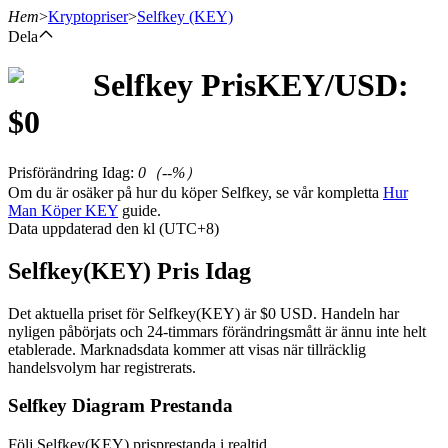
Hem
>
Kryptopriser
>
Selfkey
(KEY)
Dela
Selfkey
Pris
KEY
/USD:
Terminer
$
0
Prisförändring Idag
:
0
（
--
%）
Om du är osäker på hur du köper Selfkey, se vår kompletta
Hur
Man Köper KEY
guide.
Data uppdaterad den kl (UTC+8)
Selfkey(KEY) Pris Idag
USDT Futures
Det aktuella priset för Selfkey(KEY) är $0 USD. Handeln har
nyligen påbörjats och 24-timmars förändringsmått är ännu inte helt
Futures med USDT som säkerhet
etablerade. Marknadsdata kommer att visas när tillräcklig
handelsvolym har registrerats.
Selfkey Diagram Prestanda
Följ Selfkey(KEY) prisprestanda i realtid.