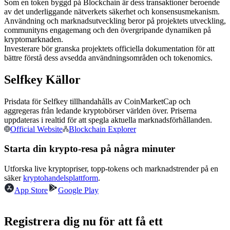
Som en token byggd på Blockchain är dess transaktioner beroende
Futures med USDC som säkerhet
av det underliggande nätverkets säkerhet och konsensusmekanism.
Användning och marknadsutveckling beror på projektets utveckling,
communityns engagemang och den övergripande dynamiken på
kryptomarknaden.
Investerare bör granska projektets officiella dokumentation för att
bättre förstå dess avsedda användningsområden och tokenomics.
Selfkey Källor
Prisdata för Selfkey tillhandahålls av CoinMarketCap och
aggregeras från ledande kryptobörser världen över. Priserna
Kopiera Trading
uppdateras i realtid för att spegla aktuella marknadsförhållanden.
Official Website
Blockchain Explorer
Gå med de bästa handlarna
Starta din krypto-resa på några minuter
Utforska live kryptopriser, topp-tokens och marknadstrender på en
säker
kryptohandelsplattform
.
App Store
Google Play
Registrera dig nu för att få ett