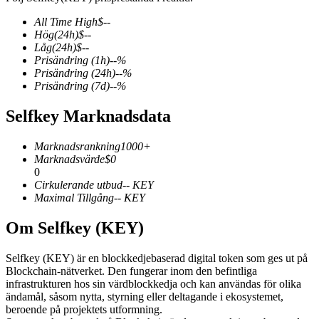
All Time High
$
--
Hög
(24h)
$
--
Låg
(24h)
$
--
Prisändring
(1h)
--
%
COIN-M Futures
Prisändring
(24h)
--
%
Prisändring
(7d)
--
%
Futures för kryptovaluta
Selfkey Marknadsdata
TradFi
Marknadsrankning
1000+
Marknadsvärde
$
0
Derivat för aktier, valuta, ädelmetaller och råvaror
0
Cirkulerande utbud
--
KEY
Maximal Tillgång
--
KEY
Om Selfkey (KEY)
Selfkey (KEY) är en blockkedjebaserad digital token som ges ut på
Blockchain-nätverket. Den fungerar inom den befintliga
infrastrukturen hos sin värdblockkedja och kan användas för olika
ändamål, såsom nytta, styrning eller deltagande i ekosystemet,
beroende på projektets utformning.
USDC Futures