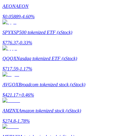
AEON
AEON
Tjäna
$
0.05889
-4.60
%
SPYX
SP500 tokenized ETF (xStock)
$
776.37
-0.33
%
QQQX
Nasdaq tokenized ETF (xStock)
$
717.59
-1.17
%
Power Piggy
AVGOX
Broadcom tokenized stock (xStock)
Tjäna konkurrenskraftiga belöningar dagligen
$
421.17
+
0.46
%
AMZNX
Amazon tokenized stock (xStock)
$
274.8
-1.78
%