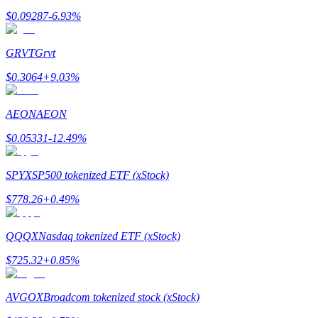
$
0.09287
-6.93
%
Tjäna
GRVT
Grvt
$
0.3064
+
9.03
%
AEON
AEON
$
0.05331
-12.49
%
Power Piggy
SPYX
SP500 tokenized ETF (xStock)
Tjäna konkurrenskraftiga belöningar dagligen
$
778.26
+
0.49
%
QQQX
Nasdaq tokenized ETF (xStock)
$
725.32
+
0.85
%
AVGOX
Broadcom tokenized stock (xStock)