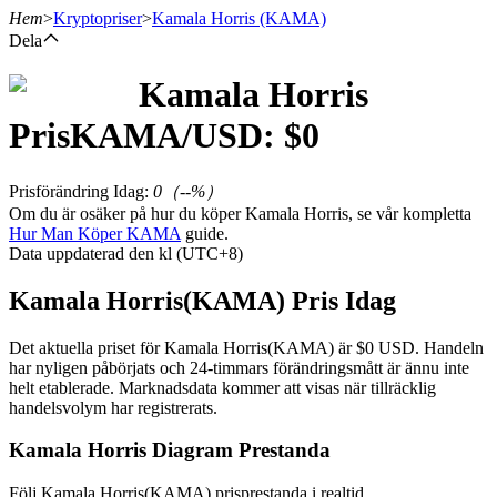
Hem
>
Kryptopriser
>
Kamala Horris
(KAMA)
Dela
Kamala Horris
Terminer
Pris
KAMA
/USD: $
0
Prisförändring Idag
:
0
（
--
%）
Om du är osäker på hur du köper Kamala Horris, se vår kompletta
Hur Man Köper KAMA
guide.
Data uppdaterad den kl (UTC+8)
Kamala Horris(KAMA) Pris Idag
USDT Futures
Det aktuella priset för Kamala Horris(KAMA) är $0 USD. Handeln
har nyligen påbörjats och 24-timmars förändringsmått är ännu inte
Futures med USDT som säkerhet
helt etablerade. Marknadsdata kommer att visas när tillräcklig
handelsvolym har registrerats.
Kamala Horris Diagram Prestanda
Följ Kamala Horris(KAMA) prisprestanda i realtid.