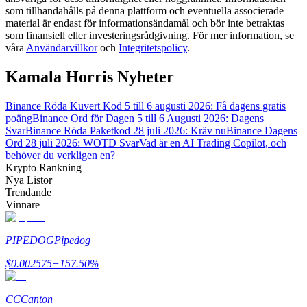
som tillhandahålls på denna plattform och eventuella associerade
material är endast för informationsändamål och bör inte betraktas
Guide
som finansiell eller investeringsrådgivning. För mer information, se
våra
Användarvillkor
och
Integritetspolicy
.
Futures startguide
Kamala Horris Nyheter
Binance Röda Kuvert Kod 5 till 6 augusti 2026: Få dagens gratis
poäng
Binance Ord för Dagen 5 till 6 Augusti 2026: Dagens
Svar
Binance Röda Paketkod 28 juli 2026: Kräv nu
Binance Dagens
Ord 28 juli 2026: WOTD Svar
Vad är en AI Trading Copilot, och
behöver du verkligen en?
Krypto Rankning
Nya Listor
Trendande
Handelsstrategier
Vinnare
Lär dig hur du håller dig lönsam
PIPEDOG
Pipedog
$
0.002575
+
157.50
%
CC
Canton