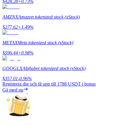
$
428.28
+
0.73
%
Utsättning
AMZNX
Amazon tokenized stock (xStock)
Hög avkastning och omedelbar tillgång
$
277.62
+
1.49
%
METAX
Meta tokenized stock (xStock)
$
596.44
+
0.98
%
GOOGLX
Alphabet tokenized stock (xStock)
$
357.01
-0.96
%
Launchpool
Registrera dig och få upp till
1788 USDT
i bonus
Gå med nu
Flexibel insats för att tjäna populära tokens