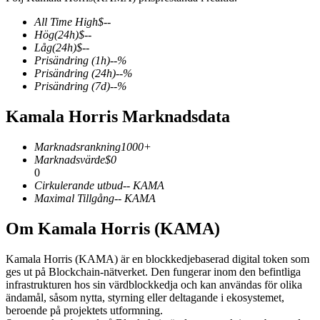
All Time High
$
--
Hög
(24h)
$
--
Låg
(24h)
$
--
Prisändring
(1h)
--
%
COIN-M Futures
Prisändring
(24h)
--
%
Prisändring
(7d)
--
%
Futures för kryptovaluta
Kamala Horris Marknadsdata
TradFi
Marknadsrankning
1000+
Marknadsvärde
$
0
Derivat för aktier, valuta, ädelmetaller och råvaror
0
Cirkulerande utbud
--
KAMA
Maximal Tillgång
--
KAMA
Om Kamala Horris (KAMA)
Kamala Horris (KAMA) är en blockkedjebaserad digital token som
ges ut på Blockchain-nätverket. Den fungerar inom den befintliga
infrastrukturen hos sin värdblockkedja och kan användas för olika
ändamål, såsom nytta, styrning eller deltagande i ekosystemet,
beroende på projektets utformning.
USDC Futures