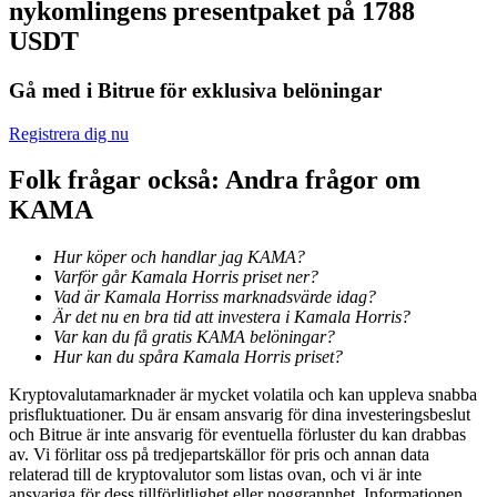
nykomlingens presentpaket på 1788
Bli en Copy Trader
USDT
Njut av vinstdelning och kopieringshandelsprovisioner
Gå med i Bitrue för exklusiva belöningar
Registrera dig nu
Folk frågar också: Andra frågor om
KAMA
Hur köper och handlar jag KAMA?
Varför går Kamala Horris priset ner?
Information
Vad är Kamala Horriss marknadsvärde idag?
Är det nu en bra tid att investera i Kamala Horris?
Big data-analys inklusive handelsinformation, etc.
Var kan du få gratis KAMA belöningar?
Hur kan du spåra Kamala Horris priset?
Kryptovalutamarknader är mycket volatila och kan uppleva snabba
prisfluktuationer. Du är ensam ansvarig för dina investeringsbeslut
och Bitrue är inte ansvarig för eventuella förluster du kan drabbas
av. Vi förlitar oss på tredjepartskällor för pris och annan data
relaterad till de kryptovalutor som listas ovan, och vi är inte
ansvariga för dess tillförlitlighet eller noggrannhet. Informationen