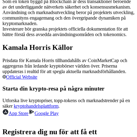
Som en token byggd på Blockchain är dess transaktioner beroende
Futures med USDC som säkerhet
av det underliggande nätverkets säkerhet och konsensusmekanism.
Användning och marknadsutveckling beror på projektets utveckling,
communityns engagemang och den övergripande dynamiken på
kryptomarknaden.
Investerare bör granska projektets officiella dokumentation för att
bättre förstå dess avsedda användningsområden och tokenomics.
Kamala Horris Källor
Prisdata för Kamala Horris tillhandahålls av CoinMarketCap och
aggregeras från ledande kryptobörser världen över. Priserna
Kopiera Trading
uppdateras i realtid för att spegla aktuella marknadsförhållanden.
Official Website
Gå med de bästa handlarna
Starta din krypto-resa på några minuter
Utforska live kryptopriser, topp-tokens och marknadstrender på en
säker
kryptohandelsplattform
.
App Store
Google Play
Registrera dig nu för att få ett