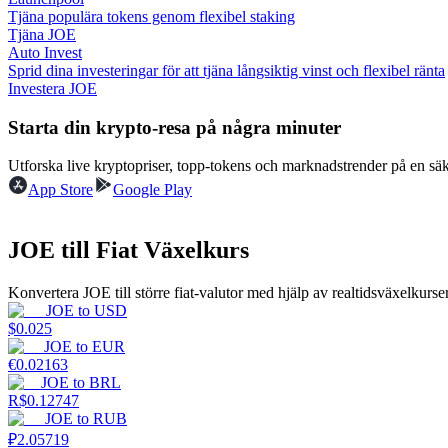
Tjäna populära tokens genom flexibel staking
Tjäna JOE
Guide
Auto Invest
Sprid dina investeringar för att tjäna långsiktig vinst och flexibel ränta
Futures startguide
Investera JOE
Starta din krypto-resa på några minuter
Utforska live kryptopriser, topp-tokens och marknadstrender på en sä
App Store
Google Play
JOE till Fiat Växelkurs
Handelsstrategier
Konvertera JOE till större fiat-valutor med hjälp av realtidsväxelkurser
JOE
to
USD
Lär dig hur du håller dig lönsam
$
0.025
JOE
to
EUR
€
0.02163
JOE
to
BRL
R$
0.12747
JOE
to
RUB
₽
2.05719