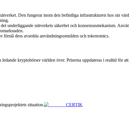
ätverket. Den fungerar inom den befintliga infrastrukturen hos sin vä
ning.
 det underliggande nätverkets säkerhet och konsensusmekanism. Använ
tomarknaden.
ättre förstå dess avsedda användningsområden och tokenomics.
ledande kryptobörser världen över. Priserna uppdateras i realtid för at
ringsprojektets situation.
CERTIK