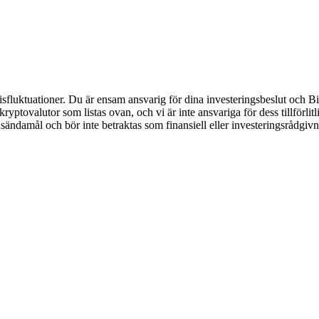
luktuationer. Du är ensam ansvarig för dina investeringsbeslut och Bitr
de kryptovalutor som listas ovan, och vi är inte ansvariga för dess tillför
nsändamål och bör inte betraktas som finansiell eller investeringsrådgiv