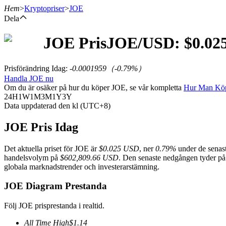
Hem
>
Kryptopriser
>
JOE
Dela
JOE
Pris
JOE
/USD: $
0.02
Terminer
Prisförändring Idag
:
-0.0001959
（
-0.79
%）
Handla JOE nu
Om du är osäker på hur du köper JOE, se vår kompletta
Hur Man Kö
24H
1W
1M
3M
1Y
3Y
Data uppdaterad den kl (UTC+8)
JOE Pris Idag
Det aktuella priset för JOE är
$0.025 USD
, ner
0.79%
under de senas
USDT Futures
handelsvolym på
$602,809.66 USD
. Den senaste nedgången tyder på k
globala marknadstrender och investerarstämning.
Futures med USDT som säkerhet
JOE Diagram Prestanda
Följ JOE prisprestanda i realtid.
All Time High
$
1.14