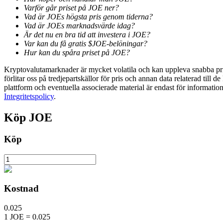
Varför går priset på JOE ner?
Vad är JOEs högsta pris genom tiderna?
Utsättning
Vad är JOEs marknadsvärde idag?
Är det nu en bra tid att investera i JOE?
Hög avkastning och omedelbar tillgång
Var kan du få gratis $JOE-belöningar?
Hur kan du spåra priset på JOE?
Kryptovalutamarknader är mycket volatila och kan uppleva snabba prisf
förlitar oss på tredjepartskällor för pris och annan data relaterad till 
plattform och eventuella associerade material är endast för informatio
Integritetspolicy
.
Köp
JOE
Launchpool
Köp
Flexibel insats för att tjäna populära tokens
Kostnad
0.025
1
JOE
=
0.025