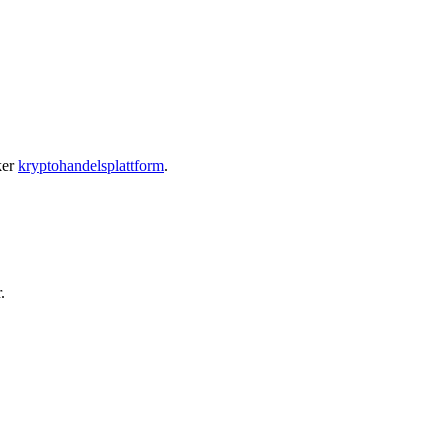
ker
kryptohandelsplattform
.
.