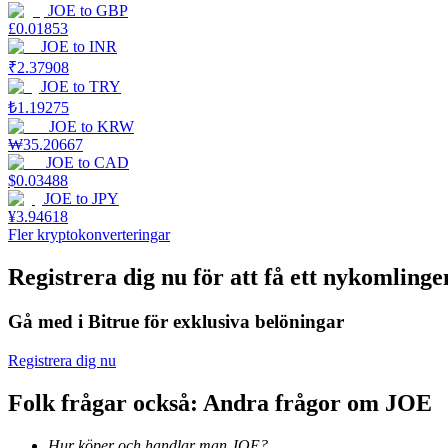
JOE
to
GBP
£
0.01853
Tjäna
JOE
to
INR
₹
2.37908
JOE
to
TRY
₺
1.19275
JOE
to
KRW
₩
35.20667
JOE
to
CAD
$
0.03488
JOE
to
JPY
¥
3.94618
Fler kryptokonverteringar
Power Piggy
Registrera dig nu för att få ett nykomlin
Tjäna konkurrenskraftiga belöningar dagligen
Gå med i Bitrue för exklusiva belöningar
Registrera dig nu
Folk frågar också: Andra frågor om JOE
Hur köper och handlar man JOE?