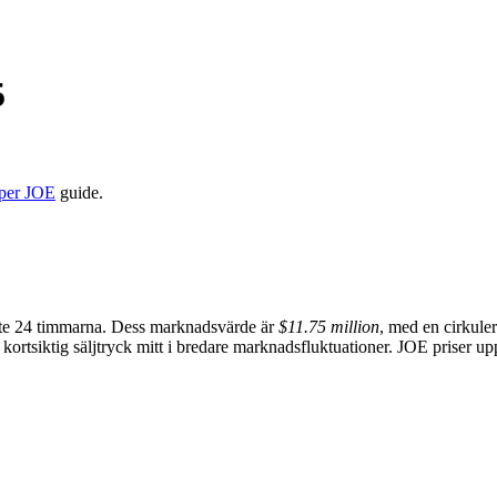
5
per JOE
guide.
te 24 timmarna. Dess marknadsvärde är
$11.75 million
, med en cirkule
ortsiktig säljtryck mitt i bredare marknadsfluktuationer. JOE priser uppd