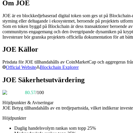
Om JOE
Futures med USDC som säkerhet
JOE är en blockkedjebaserad digital token som ges ut på Blockchain-n
styrning eller deltagande i ekosystemet, beroende på projektets utform
Som en token byggd på Blockchain är dess transaktioner beroende av
communityns engagemang och den övergripande dynamiken på kryp
Investerare bör granska projektets officiella dokumentation för att b
JOE Källor
Prisdata för JOE tillhandahålls av CoinMarketCap och aggregeras från 
Kopiera Trading
Official Website
Blockchain Explorer
Gå med de bästa handlarna
JOE Säkerhetsutvärdering
80.57
/100
Höjdpunkter & Aviseringar
JOE
Betyg tillhandahålls av en tredjepartssida, vilket indikerar investe
Höjdpunkter
Daglig handelsvolym rankas som topp 25%