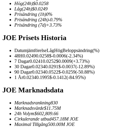
Hög
(24h)
$
0.0258
Låg
(24h)
$
0.0249
Prisändring
(1h)
0
%
Prisändring
(24h)
-0.79
%
Prisändring
(7d)
+
3.73
%
COIN-M Futures
JOE Prisets Historia
Futures för kryptovaluta
Datumjämförelse
Låg
Hög
Beloppsändring
(%)
48H
0.0249
0.0258
$
-0.0006
(
-2.34
%)
TradFi
7 Dagar
0.0241
0.0252
$
0.0009
(
+
3.73
%)
30 Dagar
0.0234
0.0291
$
-0.0037
(
-12.89
%)
Derivat för aktier, valuta, ädelmetaller och råvaror
90 Dagar
0.0234
0.0522
$
-0.0259
(
-50.88
%)
1 År
0.0234
0.1995
$
-0.1412
(
-84.95
%)
JOE Marknadsdata
Marknadsrankning
830
Marknadsvärde
$
11.75M
24h Volym
$
602,809.66
Cirkulerande utbud
457.18M
JOE
Maximal Tillgång
500.00M
JOE
USDC Futures