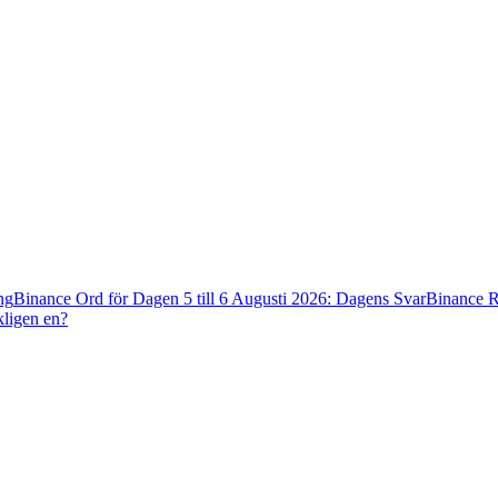
ng
Binance Ord för Dagen 5 till 6 Augusti 2026: Dagens Svar
Binance R
kligen en?