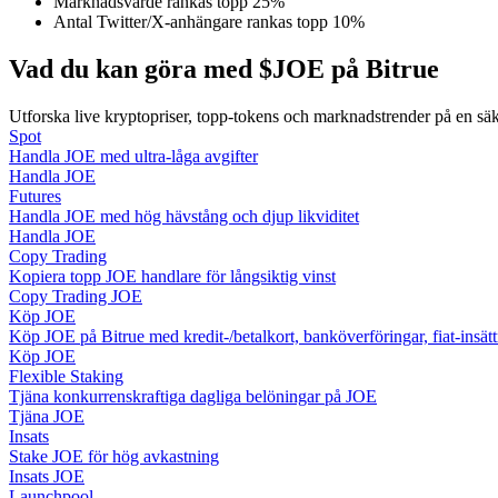
Marknadsvärde rankas topp 25%
Bli en Copy Trader
Antal Twitter/X-anhängare rankas topp 10%
Njut av vinstdelning och kopieringshandelsprovisioner
Vad du kan göra med $JOE på Bitrue
Utforska live kryptopriser, topp-tokens och marknadstrender på en sä
Spot
Handla JOE med ultra-låga avgifter
Handla JOE
Futures
Handla JOE med hög hävstång och djup likviditet
Handla JOE
Copy Trading
Kopiera topp JOE handlare för långsiktig vinst
Information
Copy Trading JOE
Köp JOE
Big data-analys inklusive handelsinformation, etc.
Köp JOE på Bitrue med kredit-/betalkort, banköverföringar, fiat-insä
Köp JOE
Flexible Staking
Tjäna konkurrenskraftiga dagliga belöningar på JOE
Tjäna JOE
Insats
Stake JOE för hög avkastning
Insats JOE
Launchpool