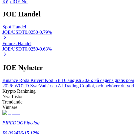
Köp JOE Nu
JOE
Handel
BTR-låsningar
Spot Handel
Exklusiva investeringar för BTR-innehavare
JOE/USDT
0.0250
-0.79
%
Futures Handel
JOE/USDT
0.0250
-0.63
%
JOE Nyheter
Binance Röda Kuvert Kod 5 till 6 augusti 2026: Få dagens gratis poä
2026: WOTD Svar
Vad är en AI Trading Copilot, och behöver du ver
Lån
Krypto Rankning
Nya Listor
Kryptostödd lånetjänst
Trendande
Vinnare
PIPEDOG
Pipedog
$
0.002436
-15.12
%