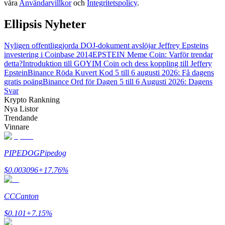
våra
Användarvillkor
och
Integritetspolicy
.
Guide
Ellipsis Nyheter
Futures startguide
Nyligen offentliggjorda DOJ-dokument avslöjar Jeffrey Epsteins
investering i Coinbase 2014
EPSTEIN Meme Coin: Varför trendar
detta?
Introduktion till GOYIM Coin och dess koppling till Jeffery
Epstein
Binance Röda Kuvert Kod 5 till 6 augusti 2026: Få dagens
gratis poäng
Binance Ord för Dagen 5 till 6 Augusti 2026: Dagens
Svar
Krypto Rankning
Nya Listor
Trendande
Vinnare
Handelsstrategier
PIPEDOG
Pipedog
Lär dig hur du håller dig lönsam
$
0.003096
+
17.76
%
CC
Canton
$
0.101
+
7.15
%