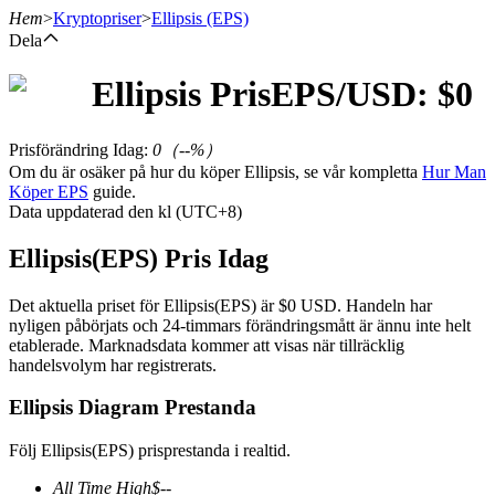
Hem
>
Kryptopriser
>
Ellipsis
(EPS)
Dela
Ellipsis
Pris
EPS
/USD: $
0
Terminer
Prisförändring Idag
:
0
（
--
%）
Om du är osäker på hur du köper Ellipsis, se vår kompletta
Hur Man
Köper EPS
guide.
Data uppdaterad den kl (UTC+8)
Ellipsis(EPS) Pris Idag
Det aktuella priset för Ellipsis(EPS) är $0 USD. Handeln har
nyligen påbörjats och 24-timmars förändringsmått är ännu inte helt
USDT Futures
etablerade. Marknadsdata kommer att visas när tillräcklig
handelsvolym har registrerats.
Futures med USDT som säkerhet
Ellipsis Diagram Prestanda
Följ Ellipsis(EPS) prisprestanda i realtid.
All Time High
$
--