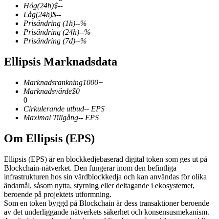
Hög
(24h)
$
--
Låg
(24h)
$
--
Prisändring
(1h)
--
%
Prisändring
(24h)
--
%
Prisändring
(7d)
--
%
COIN-M Futures
Ellipsis Marknadsdata
Futures för kryptovaluta
Marknadsrankning
1000+
Marknadsvärde
$
0
TradFi
0
Cirkulerande utbud
--
EPS
Derivat för aktier, valuta, ädelmetaller och råvaror
Maximal Tillgång
--
EPS
Om Ellipsis (EPS)
Ellipsis (EPS) är en blockkedjebaserad digital token som ges ut på
Blockchain-nätverket. Den fungerar inom den befintliga
infrastrukturen hos sin värdblockkedja och kan användas för olika
ändamål, såsom nytta, styrning eller deltagande i ekosystemet,
beroende på projektets utformning.
Som en token byggd på Blockchain är dess transaktioner beroende
av det underliggande nätverkets säkerhet och konsensusmekanism.
USDC Futures