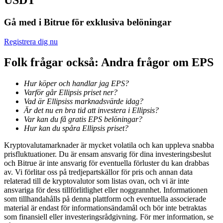
Bli en Copy Trader
Gå med i Bitrue för exklusiva belöningar
Njut av vinstdelning och kopieringshandelsprovisioner
Registrera dig nu
Folk frågar också: Andra frågor om EPS
Hur köper och handlar jag EPS?
Varför går Ellipsis priset ner?
Vad är Ellipsiss marknadsvärde idag?
Är det nu en bra tid att investera i Ellipsis?
Var kan du få gratis EPS belöningar?
Information
Hur kan du spåra Ellipsis priset?
Big data-analys inklusive handelsinformation, etc.
Kryptovalutamarknader är mycket volatila och kan uppleva snabba
prisfluktuationer. Du är ensam ansvarig för dina investeringsbeslut
och Bitrue är inte ansvarig för eventuella förluster du kan drabbas
av. Vi förlitar oss på tredjepartskällor för pris och annan data
relaterad till de kryptovalutor som listas ovan, och vi är inte
ansvariga för dess tillförlitlighet eller noggrannhet. Informationen
som tillhandahålls på denna plattform och eventuella associerade
material är endast för informationsändamål och bör inte betraktas
som finansiell eller investeringsrådgivning. För mer information, se