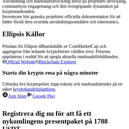
Användning och marknadsutveckling beror på projektets utveckling,
communityns engagemang och den övergripande dynamiken på
Futures med USDC som säkerhet
kryptomarknaden.
Investerare bör granska projektets officiella dokumentation för att
bättre förstå dess avsedda användningsområden och tokenomics.
Ellipsis Källor
Prisdata för Ellipsis tillhandahålls av CoinMarketCap och
aggregeras från ledande kryptobörser världen över. Priserna
uppdateras i realtid för att spegla aktuella marknadsförhållanden.
Official Website
Blockchain Explorer
Kopiera Trading
Starta din krypto-resa på några minuter
Gå med de bästa handlarna
Utforska live kryptopriser, topp-tokens och marknadstrender på en
säker
kryptohandelsplattform
.
App Store
Google Play
Registrera dig nu för att få ett
nykomlingens presentpaket på 1788
USDT