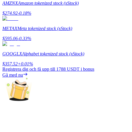
AMZNX
Amazon tokenized stock (xStock)
Utsättning
$
274.92
-0.18
%
Hög avkastning och omedelbar tillgång
METAX
Meta tokenized stock (xStock)
$
595.06
-0.33
%
GOOGLX
Alphabet tokenized stock (xStock)
$
357.52
+
0.01
%
Registrera dig och få upp till
1788 USDT
i bonus
Gå med nu
Launchpool
Flexibel insats för att tjäna populära tokens