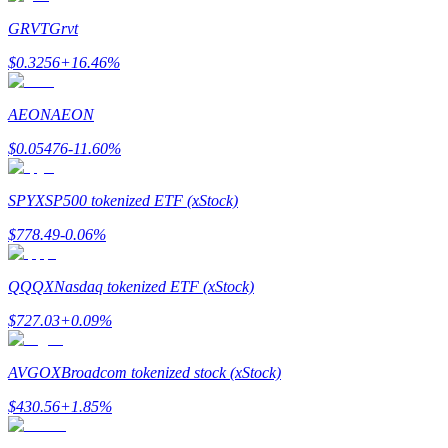
GRVT
Grvt
Tjäna
$
0.3256
+
16.46
%
AEON
AEON
$
0.05476
-11.60
%
SPYX
SP500 tokenized ETF (xStock)
$
778.49
-0.06
%
Power Piggy
Tjäna konkurrenskraftiga belöningar dagligen
QQQX
Nasdaq tokenized ETF (xStock)
$
727.03
+
0.09
%
AVGOX
Broadcom tokenized stock (xStock)
$
430.56
+
1.85
%