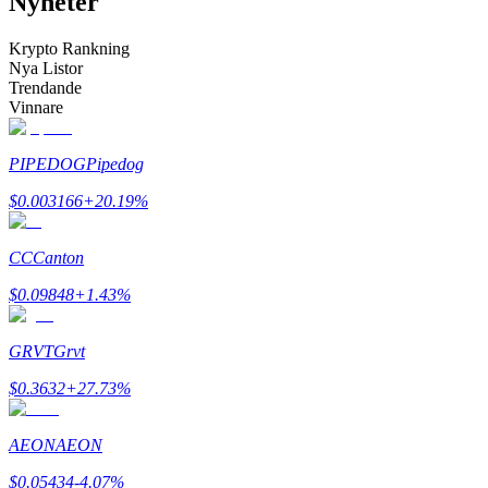
Nyheter
Bli en Copy Trader
Krypto Rankning
Njut av vinstdelning och kopieringshandelsprovisioner
Nya Listor
Trendande
Vinnare
PIPEDOG
Pipedog
$
0.003166
+
20.19
%
CC
Canton
Information
$
0.09848
+
1.43
%
Big data-analys inklusive handelsinformation, etc.
GRVT
Grvt
$
0.3632
+
27.73
%
AEON
AEON
$
0.05434
-4.07
%