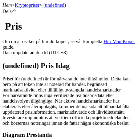
Hem
>
Kryptopriser
>
(undefined)
Dela
Pris
Terminer
Om du är osäker på hur du köper , se vår kompletta
Hur Man Köper
guide.
Data uppdaterad den kl (UTC+8)
(undefined) Pris Idag
Priset för (undefined) är för närvarande inte tillgängligt. Detta kan
bero på att token inte är noterad för handel, begränsad
marknadsaktivitet eller tillfälligt avstängda handelsmarknader.
USDT Futures
För närvarande finns inga verifierade realtidsprisdata eller
handelsvolym tillgängliga. När aktiva handelsmarknader har
Futures med USDT som säkerhet
etablerats eller återupptagits, kommer denna sida att tillhandahålla
uppdaterad prisinformation, marknadsvärde och likviditetsmått.
Investerare uppmuntras att verifiera officiella projektmeddelanden
och börsernas noteringar innan de fattar några ekonomiska beslut.
Diagram Prestanda