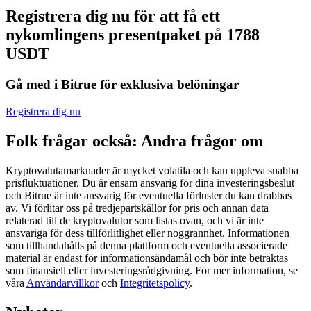
Registrera dig nu för att få ett
Futures med USDC som säkerhet
nykomlingens presentpaket på 1788
USDT
Gå med i Bitrue för exklusiva belöningar
Registrera dig nu
Folk frågar också: Andra frågor om
Kopiera Trading
Kryptovalutamarknader är mycket volatila och kan uppleva snabba
Gå med de bästa handlarna
prisfluktuationer. Du är ensam ansvarig för dina investeringsbeslut
och Bitrue är inte ansvarig för eventuella förluster du kan drabbas
av. Vi förlitar oss på tredjepartskällor för pris och annan data
relaterad till de kryptovalutor som listas ovan, och vi är inte
ansvariga för dess tillförlitlighet eller noggrannhet. Informationen
som tillhandahålls på denna plattform och eventuella associerade
material är endast för informationsändamål och bör inte betraktas
som finansiell eller investeringsrådgivning. För mer information, se
våra
Användarvillkor
och
Integritetspolicy
.