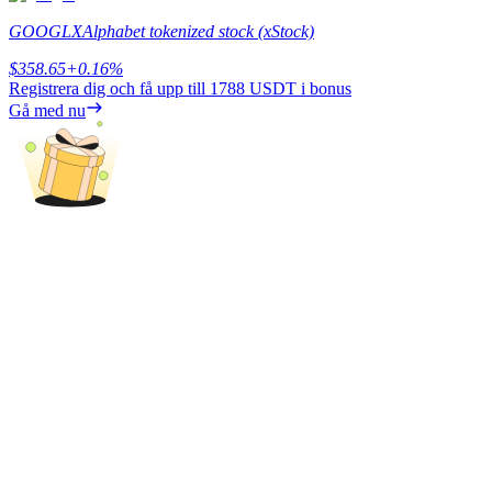
GOOGLX
Alphabet tokenized stock (xStock)
Tjäna
$
358.65
+
0.16
%
Registrera dig och få upp till
1788 USDT
i bonus
Gå med nu
Power Piggy
Tjäna konkurrenskraftiga belöningar dagligen