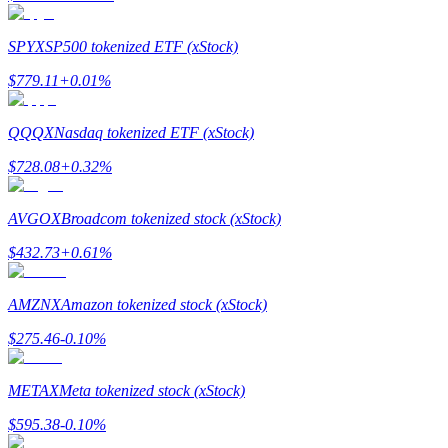
Guide
SPYX
SP500 tokenized ETF (xStock)
Futures startguide
$
779.11
+
0.01
%
QQQX
Nasdaq tokenized ETF (xStock)
$
728.08
+
0.32
%
AVGOX
Broadcom tokenized stock (xStock)
$
432.73
+
0.61
%
Handelsstrategier
AMZNX
Amazon tokenized stock (xStock)
Lär dig hur du håller dig lönsam
$
275.46
-0.10
%
METAX
Meta tokenized stock (xStock)
$
595.38
-0.10
%