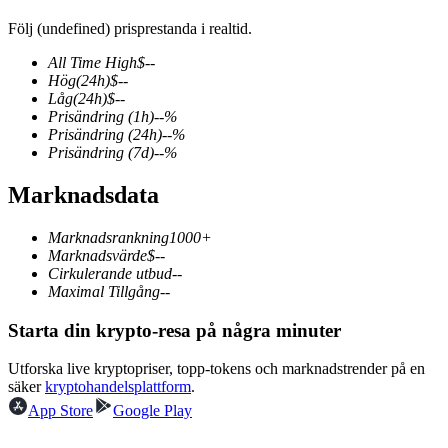
Följ (undefined) prisprestanda i realtid.
All Time High
$
--
Hög
(24h)
$
--
COIN-M Futures
Låg
(24h)
$
--
Prisändring
(1h)
--
%
Futures för kryptovaluta
Prisändring
(24h)
--
%
Prisändring
(7d)
--
%
Marknadsdata
TradFi
Derivat för aktier, valuta, ädelmetaller och råvaror
Marknadsrankning
1000+
Marknadsvärde
$
--
Cirkulerande utbud
--
Maximal Tillgång
--
Starta din krypto-resa på några minuter
Utforska live kryptopriser, topp-tokens och marknadstrender på en
säker
kryptohandelsplattform
.
App Store
Google Play
USDC Futures