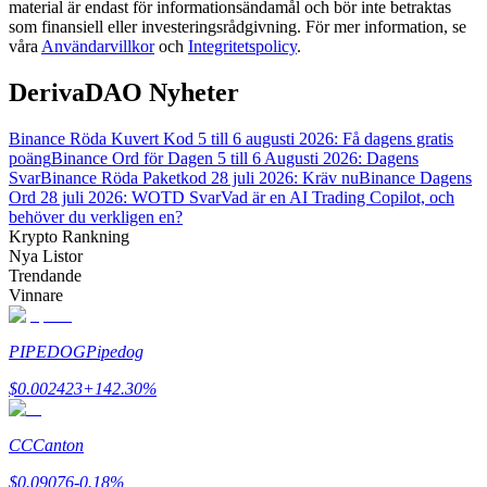
material är endast för informationsändamål och bör inte betraktas
som finansiell eller investeringsrådgivning. För mer information, se
våra
Användarvillkor
och
Integritetspolicy
.
Guide
Futures startguide
DerivaDAO Nyheter
Binance Röda Kuvert Kod 5 till 6 augusti 2026: Få dagens gratis
poäng
Binance Ord för Dagen 5 till 6 Augusti 2026: Dagens
Svar
Binance Röda Paketkod 28 juli 2026: Kräv nu
Binance Dagens
Ord 28 juli 2026: WOTD Svar
Vad är en AI Trading Copilot, och
behöver du verkligen en?
Krypto Rankning
Nya Listor
Trendande
Vinnare
Handelsstrategier
Lär dig hur du håller dig lönsam
PIPEDOG
Pipedog
$
0.002423
+
142.30
%
CC
Canton
$
0.09076
-0.18
%