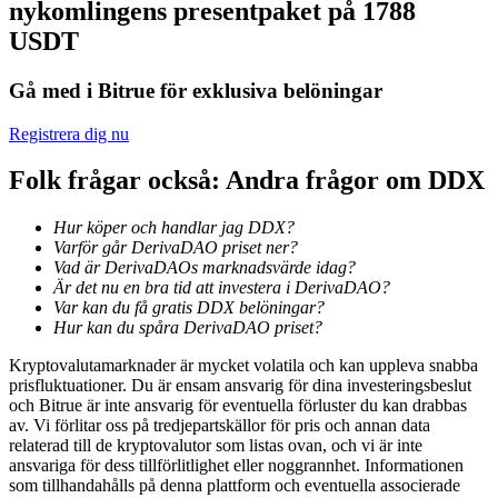
nykomlingens presentpaket på 1788
Bli en Copy Trader
USDT
Njut av vinstdelning och kopieringshandelsprovisioner
Gå med i Bitrue för exklusiva belöningar
Registrera dig nu
Folk frågar också: Andra frågor om DDX
Hur köper och handlar jag DDX?
Varför går DerivaDAO priset ner?
Vad är DerivaDAOs marknadsvärde idag?
Information
Är det nu en bra tid att investera i DerivaDAO?
Var kan du få gratis DDX belöningar?
Big data-analys inklusive handelsinformation, etc.
Hur kan du spåra DerivaDAO priset?
Kryptovalutamarknader är mycket volatila och kan uppleva snabba
prisfluktuationer. Du är ensam ansvarig för dina investeringsbeslut
och Bitrue är inte ansvarig för eventuella förluster du kan drabbas
av. Vi förlitar oss på tredjepartskällor för pris och annan data
relaterad till de kryptovalutor som listas ovan, och vi är inte
ansvariga för dess tillförlitlighet eller noggrannhet. Informationen
som tillhandahålls på denna plattform och eventuella associerade