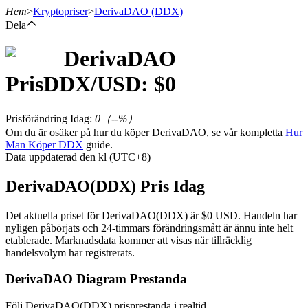
Hem
>
Kryptopriser
>
DerivaDAO
(DDX)
Dela
DerivaDAO
Terminer
Pris
DDX
/USD: $
0
Prisförändring Idag
:
0
（
--
%）
Om du är osäker på hur du köper DerivaDAO, se vår kompletta
Hur
Man Köper DDX
guide.
Data uppdaterad den kl (UTC+8)
DerivaDAO(DDX) Pris Idag
USDT Futures
Det aktuella priset för DerivaDAO(DDX) är $0 USD. Handeln har
nyligen påbörjats och 24-timmars förändringsmått är ännu inte helt
Futures med USDT som säkerhet
etablerade. Marknadsdata kommer att visas när tillräcklig
handelsvolym har registrerats.
DerivaDAO Diagram Prestanda
Följ DerivaDAO(DDX) prisprestanda i realtid.