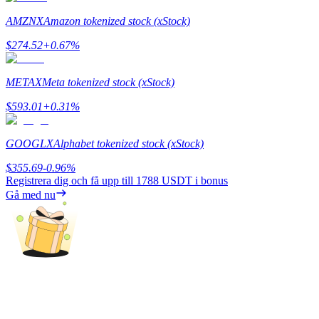
AMZNX
Amazon tokenized stock (xStock)
Utsättning
$
274.52
+
0.67
%
Hög avkastning och omedelbar tillgång
METAX
Meta tokenized stock (xStock)
$
593.01
+
0.31
%
GOOGLX
Alphabet tokenized stock (xStock)
$
355.69
-0.96
%
Registrera dig och få upp till
1788 USDT
i bonus
Launchpool
Gå med nu
Flexibel insats för att tjäna populära tokens