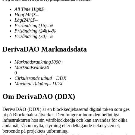
All Time High
$
--
Hög
(24h)
$
--
Låg
(24h)
$
--
Prisändring
(1h)
--
%
COIN-M Futures
Prisändring
(24h)
--
%
Prisändring
(7d)
--
%
Futures för kryptovaluta
DerivaDAO Marknadsdata
TradFi
Marknadsrankning
1000+
Marknadsvärde
$
0
Derivat för aktier, valuta, ädelmetaller och råvaror
0
Cirkulerande utbud
--
DDX
Maximal Tillgång
--
DDX
Om DerivaDAO (DDX)
DerivaDAO (DDX) är en blockkedjebaserad digital token som ges
ut på Blockchain-nätverket. Den fungerar inom den befintliga
infrastrukturen hos sin värdblockkedja och kan användas för olika
ändamål, såsom nytta, styrning eller deltagande i ekosystemet,
beroende på projektets utformning.
USDC Futures