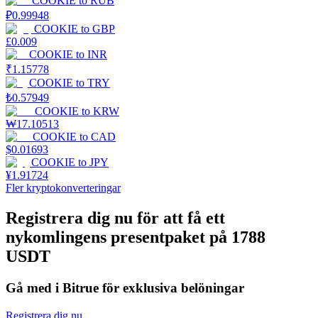
COOKIE
to
RUB
₽
0.99948
Utsättning
COOKIE
to
GBP
£
0.009
Hög avkastning och omedelbar tillgång
COOKIE
to
INR
₹
1.15778
COOKIE
to
TRY
₺
0.57949
COOKIE
to
KRW
₩
17.10513
COOKIE
to
CAD
$
0.01693
COOKIE
to
JPY
¥
1.91724
Fler kryptokonverteringar
Launchpool
Registrera dig nu för att få ett
Flexibel insats för att tjäna populära tokens
nykomlingens presentpaket på 1788
USDT
Gå med i Bitrue för exklusiva belöningar
Registrera dig nu