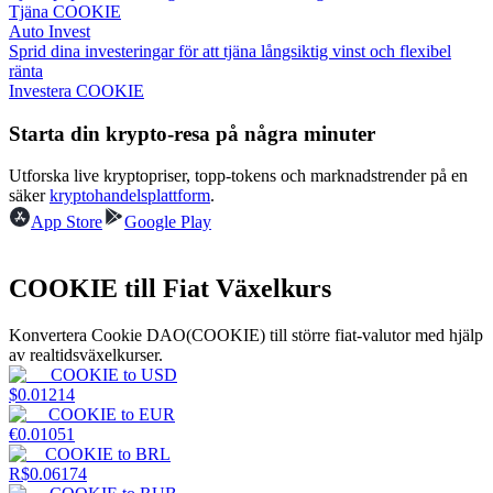
Tjäna COOKIE
Auto Invest
Tjäna
Sprid dina investeringar för att tjäna långsiktig vinst och flexibel
ränta
Investera COOKIE
Starta din krypto-resa på några minuter
Utforska live kryptopriser, topp-tokens och marknadstrender på en
säker
kryptohandelsplattform
.
App Store
Google Play
Power Piggy
COOKIE till Fiat Växelkurs
Tjäna konkurrenskraftiga belöningar dagligen
Konvertera Cookie DAO(COOKIE) till större fiat-valutor med hjälp
av realtidsväxelkurser.
COOKIE
to
USD
$
0.01214
COOKIE
to
EUR
€
0.01051
COOKIE
to
BRL
R$
0.06174