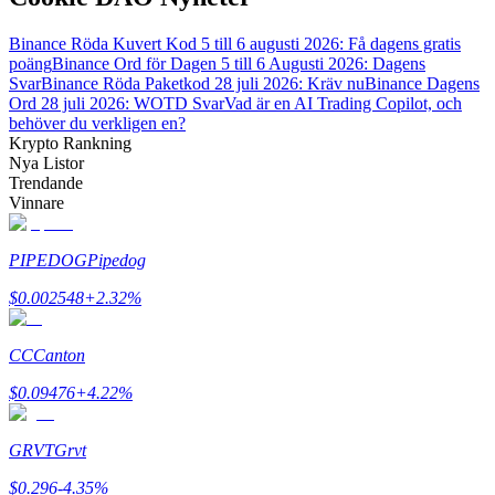
Binance Röda Kuvert Kod 5 till 6 augusti 2026: Få dagens gratis
poäng
Binance Ord för Dagen 5 till 6 Augusti 2026: Dagens
Svar
Binance Röda Paketkod 28 juli 2026: Kräv nu
Binance Dagens
Ord 28 juli 2026: WOTD Svar
Vad är en AI Trading Copilot, och
behöver du verkligen en?
Bitrue Partners
Krypto Rankning
Nya Listor
Trendande
Vinnare
PIPEDOG
Pipedog
$
0.002548
+
2.32
%
CC
Canton
Bitrue Affiliates
$
0.09476
+
4.22
%
Upp till 65% provision!
GRVT
Grvt
$
0.296
-4.35
%