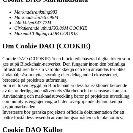
Futures med USDC som säkerhet
Marknadsrankning
983
Marknadsvärde
$
7.98M
24h Volym
$
47.77M
Cirkulerande utbud
793.80M
COOKIE
Maximal Tillgång
1.00B
COOKIE
Om Cookie DAO (COOKIE)
Cookie DAO (COOKIE) är en blockkedjebaserad digital token som
ges ut på Blockchain-nätverket. Den fungerar inom den befintliga
Kopiera Trading
infrastrukturen hos sin värdblockkedja och kan användas för olika
ändamål, såsom nytta, styrning eller deltagande i ekosystemet,
Gå med de bästa handlarna
beroende på projektets utformning.
Som en token byggd på Blockchain är dess transaktioner beroende
av det underliggande nätverkets säkerhet och konsensusmekanism.
Användning och marknadsutveckling beror på projektets utveckling,
communityns engagemang och den övergripande dynamiken på
kryptomarknaden.
Investerare bör granska projektets officiella dokumentation för att
bättre förstå dess avsedda användningsområden och tokenomics.
Cookie DAO Källor