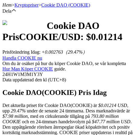
Hem
>
Kryptopriser
>
Cookie DAO
(COOKIE)
Dela
Cookie DAO
Terminer
Pris
COOKIE
/USD: $
0.01214
Prisförändring Idag
:
+0.002763
（
29.47
%）
Handla COOKIE nu
Om du är osäker på hur du köper Cookie DAO, se vår kompletta
Hur Man Köper COOKIE
guide.
24H
1W
1M
3M
1Y
3Y
Data uppdaterad den kl (UTC+8)
USDT Futures
Cookie DAO(COOKIE) Pris Idag
Futures med USDT som säkerhet
Det aktuella priset för Cookie DAO(COOKIE) är
$0.01214 USD
,
upp
29.47%
under de senaste 24 timmarna. Dess marknadsvärde är
$7.98 million
, med en cirkulerande tillgång på
793.80 million
COOKIE
och en 24-timmars handelsvolym på
$47.77 million USD
.
Den uppåtgående rörelsen återspeglar ökad köpaktivitet och positiv
kortsiktig marknadsstämning. COOKIE priser uppdateras i realtid på