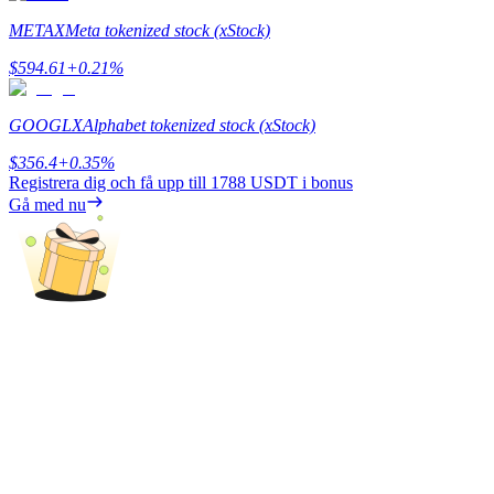
Deposit & Trade BTC to Share 25000 USDT prize pool!
METAX
Meta tokenized stock (xStock)
$
594.61
+
0.21
%
Deposit CASHCAT & Win
GOOGLX
Alphabet tokenized stock (xStock)
Share 500000 CASHCAT prize pool
$
356.4
+
0.35
%
Registrera dig och få upp till
1788 USDT
i bonus
Gå med nu
Exclusive for BitMart Users
Register & Trade to Win 500,000 USDT
Precious Metals Trading Carnival
Trade Gold & Silver · 33,333 USDT Bonus