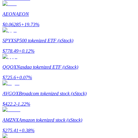
AEON
AEON
$
0.06285
+
19.73
%
Hänvisning
SPYX
SP500 tokenized ETF (xStock)
Bjud in en vän för att få kontantbelöningar
$
778.49
+
0.12
%
BTC Welcome Rewards
QQQX
Nasdaq tokenized ETF (xStock)
$
725.6
+
0.07
%
AVGOX
Broadcom tokenized stock (xStock)
$
422.2
-1.22
%
AMZNX
Amazon tokenized stock (xStock)
BTC Welcome Rewards
$
275.41
+
0.38
%