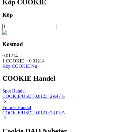
Köp
COOKIE
Köp
Auto Invest
Ta långsiktig vinst och flexibla intressen
Kostnad
0.01214
1
COOKIE
=
0.01214
Köp COOKIE Nu
COOKIE
Handel
Spot Handel
COOKIE/USDT
0.0123
+
29.47
%
Lär dig Staking
Lär dig mer om att tjäna passiv inkomst
Futures Handel
COOKIE/USDT
0.0121
+
28.05
%
Bitrue
AI
Cookie DAO Nyheter