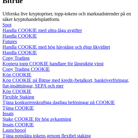
Bitrue
Guide
Utforska live kryptopriser, topp-tokens och marknadstrender på en
säker kryptohandelsplattform.
Futures startguide
Spot
Handla COOKIE med ultra-låga avgifter
Handla COOKIE
Futures
Handla COOKIE med hög hävstång och djup likviditet
Handla COOKIE
Copy Trading
Kopiera topp COOKIE handlare för långsiktig vinst
Copy Trading COOKIE
Köp COOKIE
Köp COOKIE på Bitrue med kredit-/betalkort, banköverföringar,
fiat-insättningar, SEPA och mer
Handelsstrategier
Köp COOKIE
Flexible Staking
Lär dig hur du håller dig lönsam
Tjäna konkurrenskraftiga dagliga belöningar på COOKIE
Tjäna COOKIE
Insats
Stake COOKIE för hög avkastning
Insats COOKIE
Launchpool
Tjäna populära tokens genom flexibel staking