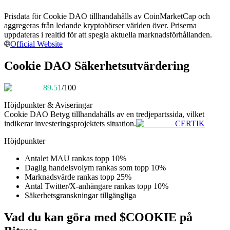
Bli en Copy Trader
Prisdata för Cookie DAO tillhandahålls av CoinMarketCap och
Njut av vinstdelning och kopieringshandelsprovisioner
aggregeras från ledande kryptobörser världen över. Priserna
uppdateras i realtid för att spegla aktuella marknadsförhållanden.
Official Website
Cookie DAO Säkerhetsutvärdering
89.51
/100
Höjdpunkter & Aviseringar
Cookie DAO
Betyg tillhandahålls av en tredjepartssida, vilket
indikerar investeringsprojektets situation.
CERTIK
Information
Höjdpunkter
Big data-analys inklusive handelsinformation, etc.
Antalet MAU rankas topp 10%
Daglig handelsvolym rankas som topp 10%
Marknadsvärde rankas topp 25%
Antal Twitter/X-anhängare rankas topp 10%
Säkerhetsgranskningar tillgängliga
Vad du kan göra med $COOKIE på