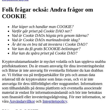
Folk frågar också: Andra frågor om
COOKIE
BTR-låsningar
Exklusiva investeringar för BTR-innehavare
Hur köper och handlar man COOKIE?
Varför går priset på Cookie DAO ner?
Vad är Cookie DAOs högsta pris genom tiderna?
Vad är Cookie DAOs marknadsvärde idag?
Är det nu en bra tid att investera i Cookie DAO?
Var kan du få gratis $COOKIE-belöningar?
Hur kan du spåra priset på Cookie DAO?
Kryptovalutamarknader är mycket volatila och kan uppleva snabba
prisfluktuationer. Du är ensam ansvarig för dina investeringsbeslut
och Bitrue är inte ansvarig för eventuella förluster du kan drabbas
Lån
av. Vi förlitar oss på tredjepartskällor för pris och annan data
relaterad till de kryptovalutor som listas ovan, och vi är inte
Kryptostödd lånetjänst
ansvariga för dess tillförlitlighet eller noggrannhet. Informationen
som tillhandahålls på denna plattform och eventuella associerade
material är endast för informationsändamål och bör inte betraktas
som finansiell eller investeringsrådgivning. För mer information, se
våra
Användarvillkor
och
Integritetspolicy
.