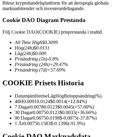
Bitrue kryptohandelsplattform för att återspegla globala
marknadstrender och investerardeltagande.
Cookie DAO Diagram Prestanda
COIN-M Futures
Följ Cookie DAO(COOKIE) prisprestanda i realtid.
Futures för kryptovaluta
All Time High
$
0.3099
Hög
(24h)
$
0.0131
Låg
(24h)
$
0.009
Prisändring
(1h)
-0.8
%
TradFi
Prisändring
(24h)
+
29.47
%
Prisändring
(7d)
+
57.69
%
Derivat för aktier, valuta, ädelmetaller och råvaror
COOKIE Prisets Historia
Datumjämförelse
Låg
Hög
Beloppsändring
(%)
48H
0.0091
0.0124
$
0.0014
(
+
12.84
%)
7 Dagar
0.0078
0.0123
$
0.0045
(
+
57.69
%)
30 Dagar
0.0075
0.0123
$
0.0033
(
+
36.66
%)
90 Dagar
0.0075
0.0198
$
-0.0075
(
-37.87
%)
1 År
0.0075
0.1583
$
-0.1396
(
-91.9
%)
USDC Futures
Cookie DAO Marknadsdata