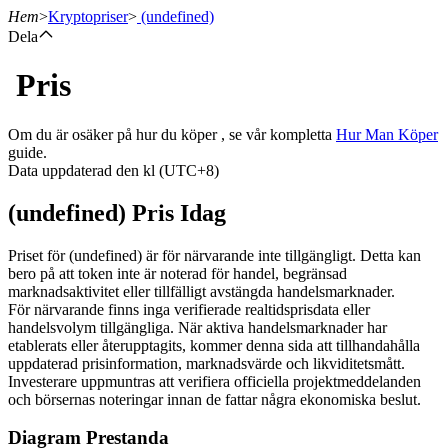
Hem
>
Kryptopriser
>
(undefined)
Dela
Pris
Terminer
Om du är osäker på hur du köper , se vår kompletta
Hur Man Köper
guide.
Data uppdaterad den kl (UTC+8)
(undefined) Pris Idag
Priset för (undefined) är för närvarande inte tillgängligt. Detta kan
bero på att token inte är noterad för handel, begränsad
marknadsaktivitet eller tillfälligt avstängda handelsmarknader.
USDT Futures
För närvarande finns inga verifierade realtidsprisdata eller
handelsvolym tillgängliga. När aktiva handelsmarknader har
Futures med USDT som säkerhet
etablerats eller återupptagits, kommer denna sida att tillhandahålla
uppdaterad prisinformation, marknadsvärde och likviditetsmått.
Investerare uppmuntras att verifiera officiella projektmeddelanden
och börsernas noteringar innan de fattar några ekonomiska beslut.
Diagram Prestanda