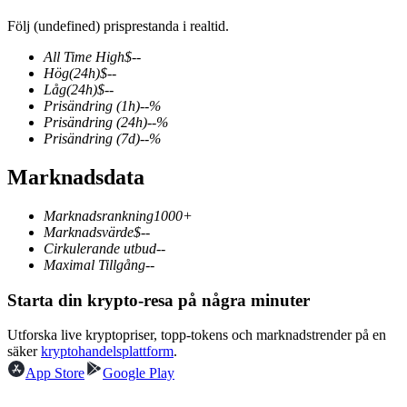
Följ (undefined) prisprestanda i realtid.
All Time High
$
--
Hög
(24h)
$
--
COIN-M Futures
Låg
(24h)
$
--
Prisändring
(1h)
--
%
Futures för kryptovaluta
Prisändring
(24h)
--
%
Prisändring
(7d)
--
%
Marknadsdata
TradFi
Derivat för aktier, valuta, ädelmetaller och råvaror
Marknadsrankning
1000+
Marknadsvärde
$
--
Cirkulerande utbud
--
Maximal Tillgång
--
Starta din krypto-resa på några minuter
Utforska live kryptopriser, topp-tokens och marknadstrender på en
säker
kryptohandelsplattform
.
App Store
Google Play
USDC Futures