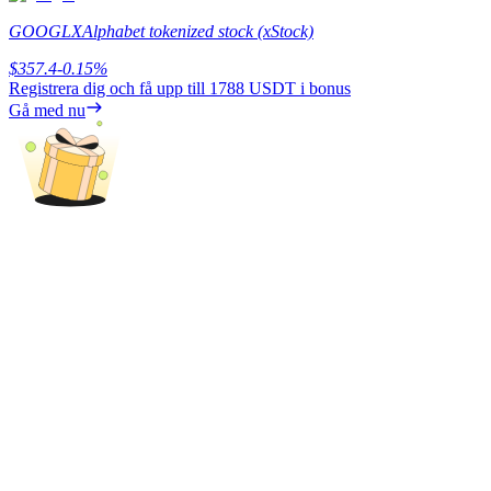
GOOGLX
Alphabet tokenized stock (xStock)
Tjäna
$
357.4
-0.15
%
Registrera dig och få upp till
1788 USDT
i bonus
Gå med nu
Power Piggy
Tjäna konkurrenskraftiga belöningar dagligen