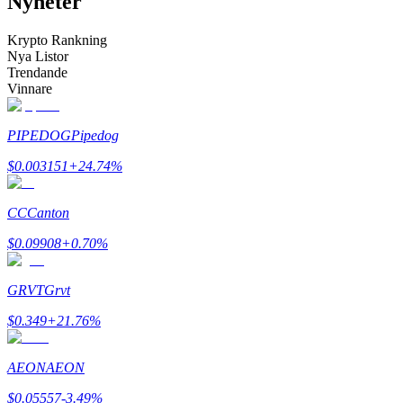
Nyheter
Bli en Copy Trader
Krypto Rankning
Njut av vinstdelning och kopieringshandelsprovisioner
Nya Listor
Trendande
Vinnare
PIPEDOG
Pipedog
$
0.003151
+
24.74
%
CC
Canton
Information
$
0.09908
+
0.70
%
Big data-analys inklusive handelsinformation, etc.
GRVT
Grvt
$
0.349
+
21.76
%
AEON
AEON
$
0.05557
-3.49
%