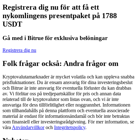
Registrera dig nu för att få ett
Futures med USDC som säkerhet
nykomlingens presentpaket på 1788
USDT
Gå med i Bitrue för exklusiva belöningar
Registrera dig nu
Folk frågar också: Andra frågor om
Kopiera Trading
Kryptovalutamarknader är mycket volatila och kan uppleva snabba
Gå med de bästa handlarna
prisfluktuationer. Du är ensam ansvarig för dina investeringsbeslut
och Bitrue är inte ansvarig för eventuella förluster du kan drabbas
av. Vi förlitar oss på tredjepartskällor för pris och annan data
relaterad till de kryptovalutor som listas ovan, och vi är inte
ansvariga för dess tillförlitlighet eller noggrannhet. Informationen
som tillhandahålls på denna plattform och eventuella associerade
material är endast för informationsändamål och bör inte betraktas
som finansiell eller investeringsrådgivning. För mer information, se
våra
Användarvillkor
och
Integritetspolicy
.