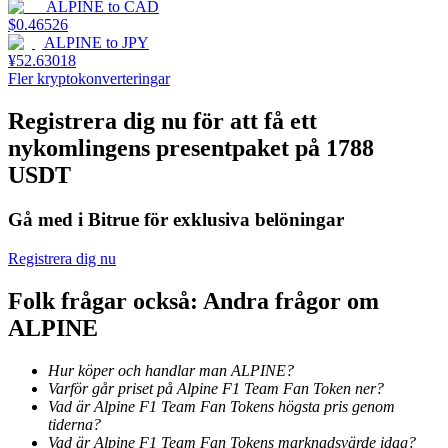
ALPINE
to
CAD
$
0.46526
Utsättning
ALPINE
to
JPY
¥
52.63018
Hög avkastning och omedelbar tillgång
Fler kryptokonverteringar
Registrera dig nu för att få ett
nykomlingens presentpaket på 1788
USDT
Gå med i Bitrue för exklusiva belöningar
Registrera dig nu
Launchpool
Folk frågar också: Andra frågor om
Flexibel insats för att tjäna populära tokens
ALPINE
Hur köper och handlar man ALPINE?
Varför går priset på Alpine F1 Team Fan Token ner?
Vad är Alpine F1 Team Fan Tokens högsta pris genom
tiderna?
Vad är Alpine F1 Team Fan Tokens marknadsvärde idag?