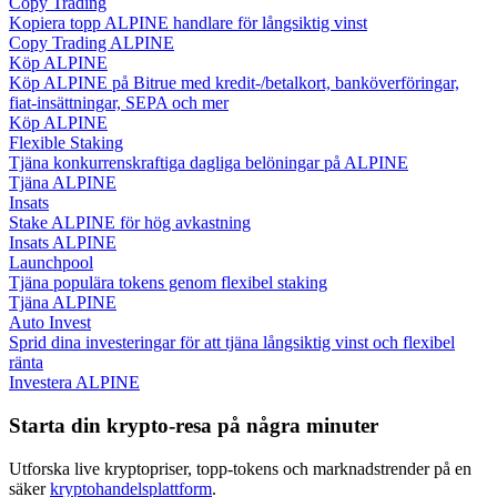
Copy Trading
Kopiera topp ALPINE handlare för långsiktig vinst
Copy Trading ALPINE
Guide
Köp ALPINE
Köp ALPINE på Bitrue med kredit-/betalkort, banköverföringar,
Futures startguide
fiat-insättningar, SEPA och mer
Köp ALPINE
Flexible Staking
Tjäna konkurrenskraftiga dagliga belöningar på ALPINE
Tjäna ALPINE
Insats
Stake ALPINE för hög avkastning
Insats ALPINE
Launchpool
Tjäna populära tokens genom flexibel staking
Tjäna ALPINE
Handelsstrategier
Auto Invest
Sprid dina investeringar för att tjäna långsiktig vinst och flexibel
Lär dig hur du håller dig lönsam
ränta
Investera ALPINE
Starta din krypto-resa på några minuter
Utforska live kryptopriser, topp-tokens och marknadstrender på en
säker
kryptohandelsplattform
.