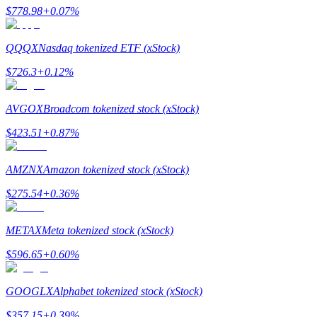
$
778.98
+
0.07
%
QQQX
Nasdaq tokenized ETF (xStock)
$
726.3
+
0.12
%
Hänvisning
Bjud in en vän för att få kontantbelöningar
AVGOX
Broadcom tokenized stock (xStock)
BTC Welcome Rewards
$
423.51
+
0.87
%
AMZNX
Amazon tokenized stock (xStock)
$
275.54
+
0.36
%
METAX
Meta tokenized stock (xStock)
$
596.65
+
0.60
%
GOOGLX
Alphabet tokenized stock (xStock)
BTC Welcome Rewards
$
357.15
+
0.39
%