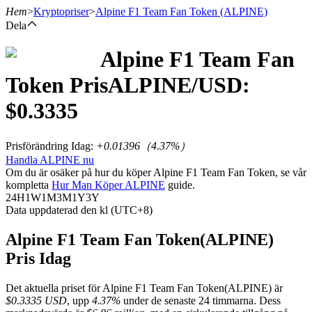
Hem
>
Kryptopriser
>
Alpine F1 Team Fan Token
(ALPINE)
Dela
Alpine F1 Team Fan
Terminer
Token
Pris
ALPINE
/USD:
$
0.3335
Prisförändring Idag
:
+0.01396
（
4.37
%）
Handla ALPINE nu
Om du är osäker på hur du köper Alpine F1 Team Fan Token, se vår
kompletta
Hur Man Köper ALPINE
guide.
24H
1W
1M
3M
1Y
3Y
Data uppdaterad den kl (UTC+8)
USDT Futures
Futures med USDT som säkerhet
Alpine F1 Team Fan Token(ALPINE)
Pris Idag
Det aktuella priset för Alpine F1 Team Fan Token(ALPINE) är
$0.3335 USD
, upp
4.37%
under de senaste 24 timmarna. Dess