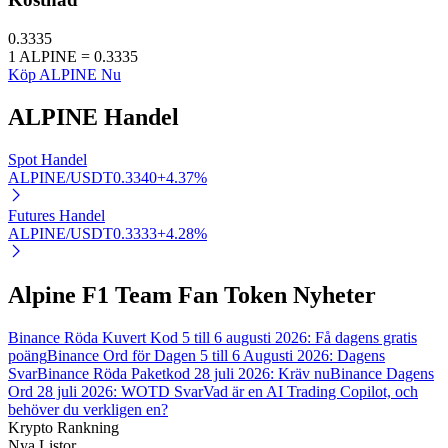
0.3335
1
ALPINE
=
0.3335
Köp ALPINE Nu
Auto Invest
ALPINE
Handel
Ta långsiktig vinst och flexibla intressen
Spot Handel
ALPINE/USDT
0.3340
+
4.37
%
Futures Handel
ALPINE/USDT
0.3333
+
4.28
%
Alpine F1 Team Fan Token Nyheter
Lär dig Staking
Binance Röda Kuvert Kod 5 till 6 augusti 2026: Få dagens gratis
poäng
Binance Ord för Dagen 5 till 6 Augusti 2026: Dagens
Lär dig mer om att tjäna passiv inkomst
Svar
Binance Röda Paketkod 28 juli 2026: Kräv nu
Binance Dagens
Ord 28 juli 2026: WOTD Svar
Vad är en AI Trading Copilot, och
Bitrue
AI
behöver du verkligen en?
Krypto Rankning
Nya Listor