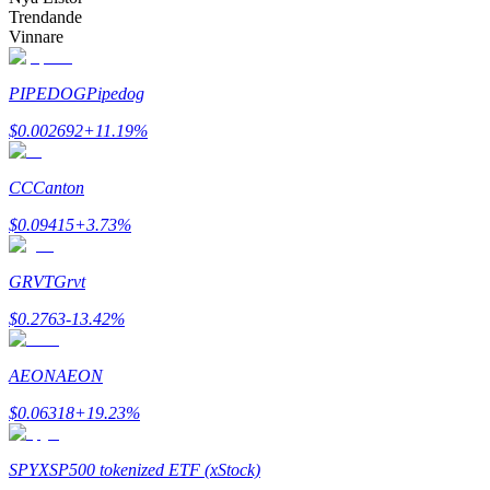
Trendande
Vinnare
PIPEDOG
Pipedog
Bitrue Partners
$
0.002692
+
11.19
%
CC
Canton
$
0.09415
+
3.73
%
GRVT
Grvt
$
0.2763
-13.42
%
Bitrue Affiliates
AEON
AEON
Upp till 65% provision!
$
0.06318
+
19.23
%
SPYX
SP500 tokenized ETF (xStock)