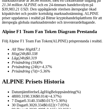
marknadsvärde är
$6.86 million
, med en cirkulerande tillgång på
21.34 million ALPINE
och en 24-timmars handelsvolym på
$39,983.21 USD
. Den uppåtgående rörelsen återspeglar ökad
köpaktivitet och positiv kortsiktig marknadsstämning. ALPINE
priser uppdateras i realtid på Bitrue kryptohandelsplattform för att
återspegla globala marknadstrender och investerardeltagande.
COIN-M Futures
Futures för kryptovaluta
Alpine F1 Team Fan Token Diagram Prestanda
Följ Alpine F1 Team Fan Token(ALPINE) prisprestanda i realtid.
TradFi
All Time High
$
7.1
Hög
(24h)
$
0.338
Derivat för aktier, valuta, ädelmetaller och råvaror
Låg
(24h)
$
0.319
Prisändring
(1h)
0
%
Prisändring
(24h)
+
4.37
%
Prisändring
(7d)
+
5.36
%
ALPINE Prisets Historia
Datumjämförelse
Låg
Hög
Beloppsändring
(%)
48H
0.319
0.336
$
0.014
(
+
4.37
%)
7 Dagar
0.314
0.334
$
0.017
(
+
5.36
%)
30 Dagar
0.302
0.334
$
0.022
(
+
7.05
%)
USDC Futures