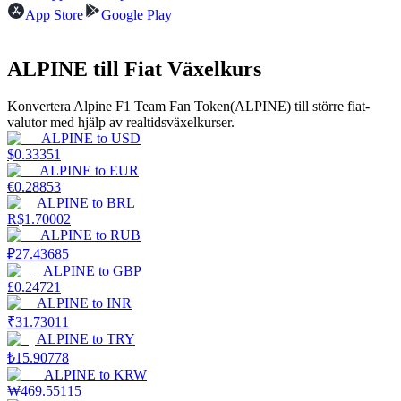
App Store
Google Play
Tjäna
ALPINE till Fiat Växelkurs
Konvertera Alpine F1 Team Fan Token(ALPINE) till större fiat-
valutor med hjälp av realtidsväxelkurser.
ALPINE
to
USD
$
0.33351
ALPINE
to
EUR
€
0.28853
ALPINE
to
BRL
R$
1.70002
Power Piggy
ALPINE
to
RUB
Tjäna konkurrenskraftiga belöningar dagligen
₽
27.43685
ALPINE
to
GBP
£
0.24721
ALPINE
to
INR
₹
31.73011
ALPINE
to
TRY
₺
15.90778
ALPINE
to
KRW
₩
469.55115