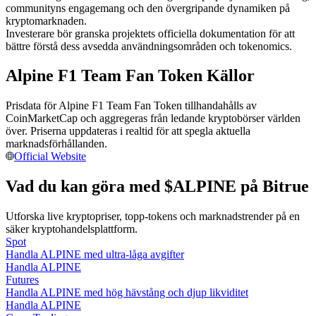
communityns engagemang och den övergripande dynamiken på
Bli en Copy Trader
kryptomarknaden.
Investerare bör granska projektets officiella dokumentation för att
Njut av vinstdelning och kopieringshandelsprovisioner
bättre förstå dess avsedda användningsområden och tokenomics.
Alpine F1 Team Fan Token Källor
Prisdata för Alpine F1 Team Fan Token tillhandahålls av
CoinMarketCap och aggregeras från ledande kryptobörser världen
över. Priserna uppdateras i realtid för att spegla aktuella
marknadsförhållanden.
Official Website
Information
Vad du kan göra med $ALPINE på Bitrue
Big data-analys inklusive handelsinformation, etc.
Utforska live kryptopriser, topp-tokens och marknadstrender på en
säker kryptohandelsplattform.
Spot
Handla ALPINE med ultra-låga avgifter
Handla ALPINE
Futures
Handla ALPINE med hög hävstång och djup likviditet
Handla ALPINE