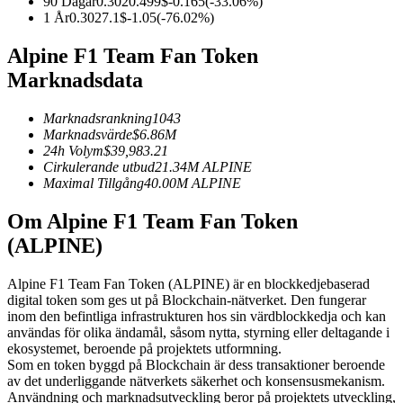
90 Dagar
0.302
0.499
$
-0.165
(
-33.06
%)
1 År
0.302
7.1
$
-1.05
(
-76.02
%)
Futures med USDC som säkerhet
Alpine F1 Team Fan Token
Marknadsdata
Marknadsrankning
1043
Marknadsvärde
$
6.86M
24h Volym
$
39,983.21
Cirkulerande utbud
21.34M
ALPINE
Maximal Tillgång
40.00M
ALPINE
Kopiera Trading
Om Alpine F1 Team Fan Token
Gå med de bästa handlarna
(ALPINE)
Alpine F1 Team Fan Token (ALPINE) är en blockkedjebaserad
digital token som ges ut på Blockchain-nätverket. Den fungerar
inom den befintliga infrastrukturen hos sin värdblockkedja och kan
användas för olika ändamål, såsom nytta, styrning eller deltagande i
ekosystemet, beroende på projektets utformning.
Som en token byggd på Blockchain är dess transaktioner beroende
av det underliggande nätverkets säkerhet och konsensusmekanism.
Användning och marknadsutveckling beror på projektets utveckling,