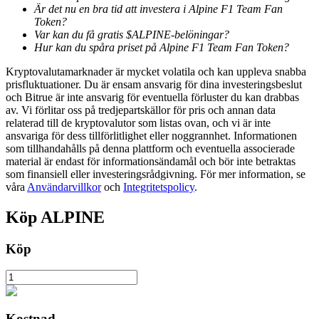
Är det nu en bra tid att investera i Alpine F1 Team Fan
Token?
Var kan du få gratis $ALPINE-belöningar?
BTR-låsningar
Hur kan du spåra priset på Alpine F1 Team Fan Token?
Exklusiva investeringar för BTR-innehavare
Kryptovalutamarknader är mycket volatila och kan uppleva snabba
prisfluktuationer. Du är ensam ansvarig för dina investeringsbeslut
och Bitrue är inte ansvarig för eventuella förluster du kan drabbas
av. Vi förlitar oss på tredjepartskällor för pris och annan data
relaterad till de kryptovalutor som listas ovan, och vi är inte
ansvariga för dess tillförlitlighet eller noggrannhet. Informationen
som tillhandahålls på denna plattform och eventuella associerade
material är endast för informationsändamål och bör inte betraktas
som finansiell eller investeringsrådgivning. För mer information, se
våra
Användarvillkor
och
Integritetspolicy
.
Köp
ALPINE
Lån
Kryptostödd lånetjänst
Köp
Kostnad