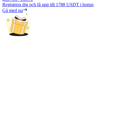
Deposit & Trade BTC to Share 25000 USDT prize pool!
Registrera dig och få upp till
1788 USDT
i bonus
Gå med nu
Deposit CASHCAT & Win
Share 500000 CASHCAT prize pool
Exclusive for BitMart Users
Register & Trade to Win 500,000 USDT
Precious Metals Trading Carnival
Trade Gold & Silver · 33,333 USDT Bonus