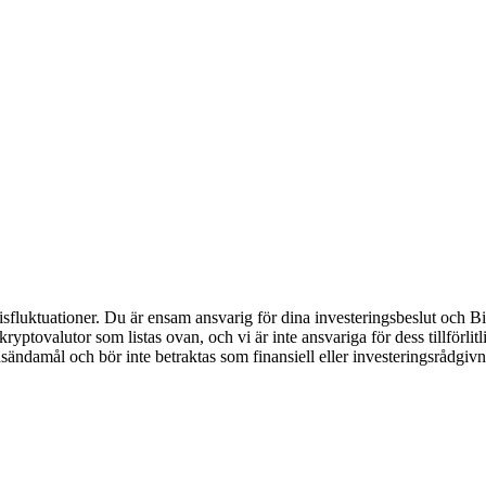
luktuationer. Du är ensam ansvarig för dina investeringsbeslut och Bitr
de kryptovalutor som listas ovan, och vi är inte ansvariga för dess tillför
nsändamål och bör inte betraktas som finansiell eller investeringsrådgiv