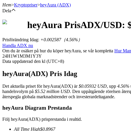
Hem
>
Kryptopriser
>
heyAura
(ADX)
Dela
heyAura
Pris
ADX
/USD: 
Terminer
Prisförändring Idag
:
+0.002587
（
4.56
%）
Handla ADX nu
Om du är osäker på hur du köper heyAura, se vår kompletta
Hur Ma
24H
1W
1M
3M
1Y
3Y
Data uppdaterad den kl (UTC+8)
heyAura(ADX) Pris Idag
Det aktuella priset för heyAura(ADX) är
$0.05932 USD
, upp
4.56%
USDT Futures
handelsvolym på
$5.52 million USD
. Den uppåtgående rörelsen återsp
återspegla globala marknadstrender och investerardeltagande.
Futures med USDT som säkerhet
heyAura Diagram Prestanda
Följ heyAura(ADX) prisprestanda i realtid.
All Time High
$
0.8967