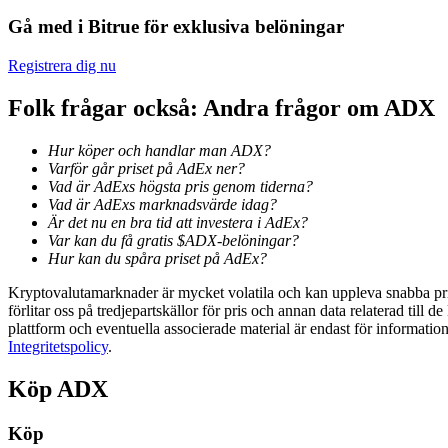
Gå med i Bitrue för exklusiva belöningar
Tjäna
Registrera dig nu
Folk frågar också: Andra frågor om ADX
Hur köper och handlar man ADX?
Varför går priset på AdEx ner?
Vad är AdExs högsta pris genom tiderna?
Vad är AdExs marknadsvärde idag?
Är det nu en bra tid att investera i AdEx?
Var kan du få gratis $ADX-belöningar?
Power Piggy
Hur kan du spåra priset på AdEx?
Tjäna konkurrenskraftiga belöningar dagligen
Kryptovalutamarknader är mycket volatila och kan uppleva snabba prisf
förlitar oss på tredjepartskällor för pris och annan data relaterad till 
plattform och eventuella associerade material är endast för informatio
Integritetspolicy
.
Köp
ADX
Köp