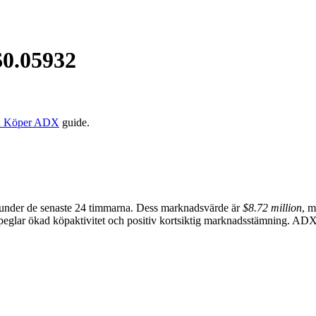
$
0.05932
n Köper ADX
guide.
under de senaste 24 timmarna. Dess marknadsvärde är
$8.72 million
, m
eglar ökad köpaktivitet och positiv kortsiktig marknadsstämning. ADX p