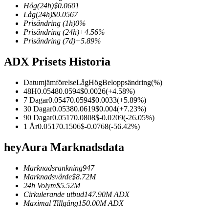
Hög
(24h)
$
0.0601
Låg
(24h)
$
0.0567
Prisändring
(1h)
0
%
Prisändring
(24h)
+
4.56
%
Prisändring
(7d)
+
5.89
%
COIN-M Futures
ADX Prisets Historia
Futures för kryptovaluta
Datumjämförelse
Låg
Hög
Beloppsändring
(%)
48H
0.0548
0.0594
$
0.0026
(
+
4.58
%)
TradFi
7 Dagar
0.0547
0.0594
$
0.0033
(
+
5.89
%)
30 Dagar
0.0538
0.0619
$
0.004
(
+
7.23
%)
Derivat för aktier, valuta, ädelmetaller och råvaror
90 Dagar
0.0517
0.0808
$
-0.0209
(
-26.05
%)
1 År
0.0517
0.1506
$
-0.0768
(
-56.42
%)
heyAura Marknadsdata
Marknadsrankning
947
Marknadsvärde
$
8.72M
24h Volym
$
5.52M
Cirkulerande utbud
147.90M
ADX
Maximal Tillgång
150.00M
ADX
USDC Futures