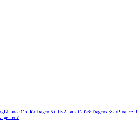
ng
Binance Ord för Dagen 5 till 6 Augusti 2026: Dagens Svar
Binance R
kligen en?