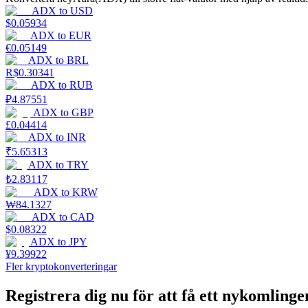
ADX
to
USD
$
0.05934
Guide
ADX
to
EUR
€
0.05149
Futures startguide
ADX
to
BRL
R$
0.30341
ADX
to
RUB
₽
4.87551
ADX
to
GBP
£
0.04414
ADX
to
INR
₹
5.65313
ADX
to
TRY
₺
2.83117
ADX
to
KRW
Handelsstrategier
₩
84.1327
Lär dig hur du håller dig lönsam
ADX
to
CAD
$
0.08322
ADX
to
JPY
¥
9.39922
Fler kryptokonverteringar
Registrera dig nu för att få ett nykomlin