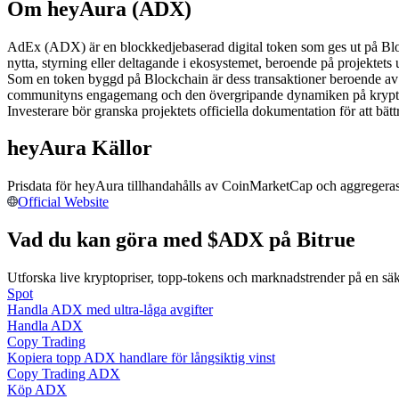
Om heyAura (ADX)
Futures med USDC som säkerhet
AdEx (ADX) är en blockkedjebaserad digital token som ges ut på Bloc
nytta, styrning eller deltagande i ekosystemet, beroende på projektets
Som en token byggd på Blockchain är dess transaktioner beroende av
communityns engagemang och den övergripande dynamiken på kryp
Investerare bör granska projektets officiella dokumentation för att b
heyAura Källor
Prisdata för heyAura tillhandahålls av CoinMarketCap och aggregeras f
Kopiera Trading
Official Website
Gå med de bästa handlarna
Vad du kan göra med $ADX på Bitrue
Utforska live kryptopriser, topp-tokens och marknadstrender på en sä
Spot
Handla ADX med ultra-låga avgifter
Handla ADX
Copy Trading
Kopiera topp ADX handlare för långsiktig vinst
Copy Trading ADX
Köp ADX