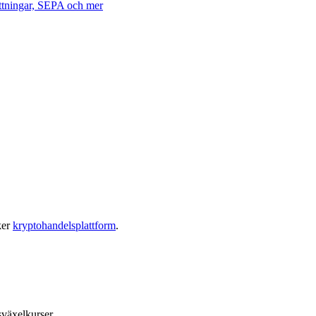
ättningar, SEPA och mer
ker
kryptohandelsplattform
.
sväxelkurser.