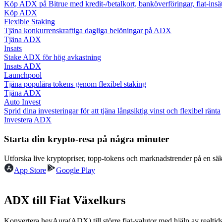
Köp ADX på Bitrue med kredit-/betalkort, banköverföringar, fiat-ins
Bli en Copy Trader
Köp ADX
Flexible Staking
Njut av vinstdelning och kopieringshandelsprovisioner
Tjäna konkurrenskraftiga dagliga belöningar på ADX
Tjäna ADX
Insats
Stake ADX för hög avkastning
Insats ADX
Launchpool
Tjäna populära tokens genom flexibel staking
Tjäna ADX
Auto Invest
Sprid dina investeringar för att tjäna långsiktig vinst och flexibel ränta
Investera ADX
Information
Starta din krypto-resa på några minuter
Big data-analys inklusive handelsinformation, etc.
Utforska live kryptopriser, topp-tokens och marknadstrender på en sä
App Store
Google Play
ADX till Fiat Växelkurs
Konvertera heyAura(ADX) till större fiat-valutor med hjälp av realtid