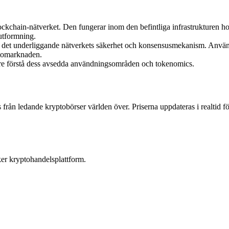
kchain-nätverket. Den fungerar inom den befintliga infrastrukturen h
 utformning.
 det underliggande nätverkets säkerhet och konsensusmekanism. Använ
tomarknaden.
ättre förstå dess avsedda användningsområden och tokenomics.
rån ledande kryptobörser världen över. Priserna uppdateras i realtid fö
ker kryptohandelsplattform.