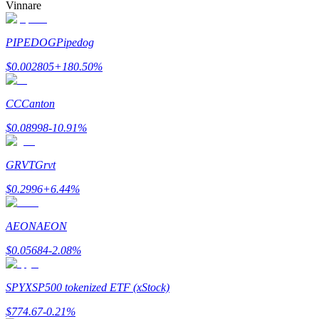
Vinnare
PIPEDOG
Pipedog
BTR-låsningar
$
0.002805
+
180.50
%
Exklusiva investeringar för BTR-innehavare
CC
Canton
$
0.08998
-10.91
%
GRVT
Grvt
$
0.2996
+
6.44
%
Lån
AEON
AEON
Kryptostödd lånetjänst
$
0.05684
-2.08
%
SPYX
SP500 tokenized ETF (xStock)
$
774.67
-0.21
%