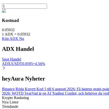
Utsättning
Hög avkastning och omedelbar tillgång
Kostnad
0.05932
1
ADX
=
0.05932
Köp ADX Nu
ADX
Handel
Spot Handel
ADX/USDT
0.0595
+
4.56
%
Launchpool
Flexibel insats för att tjäna populära tokens
heyAura Nyheter
Binance Röda Kuvert Kod 5 till 6 augusti 2026: Få dagens gratis poä
2026: WOTD Svar
Vad är en AI Trading Copilot, och behöver du ver
Krypto Rankning
Nya Listor
Trendande