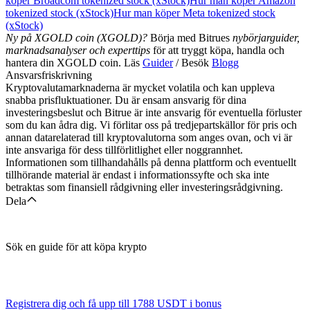
köper Broadcom tokenized stock (xStock)
Hur man köper Amazon
tokenized stock (xStock)
Hur man köper Meta tokenized stock
(xStock)
Ny på XGOLD coin (XGOLD)?
Börja med Bitrues
nybörjarguider,
marknadsanalyser och experttips
för att tryggt köpa, handla och
hantera din XGOLD coin. Läs
Guider
/ Besök
Blogg
Ansvarsfriskrivning
Kryptovalutamarknaderna är mycket volatila och kan uppleva
snabba prisfluktuationer. Du är ensam ansvarig för dina
investeringsbeslut och Bitrue är inte ansvarig för eventuella förluster
som du kan ådra dig. Vi förlitar oss på tredjepartskällor för pris och
annan datarelaterad till kryptovalutorna som anges ovan, och vi är
inte ansvariga för dess tillförlitlighet eller noggrannhet.
Informationen som tillhandahålls på denna plattform och eventuellt
tillhörande material är endast i informationssyfte och ska inte
betraktas som finansiell rådgivning eller investeringsrådgivning.
Dela
Sök en guide för att köpa krypto
Registrera dig och få upp till
1788 USDT
i bonus