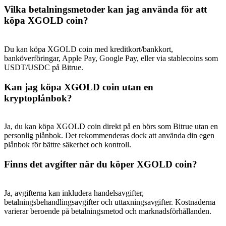
Deposit & Trade BTC to Share 25000 USDT prize pool!
Vilka betalningsmetoder kan jag använda för att
köpa XGOLD coin?
Deposit CASHCAT & Win
Du kan köpa XGOLD coin med kreditkort/bankkort,
banköverföringar, Apple Pay, Google Pay, eller via stablecoins som
Share 500000 CASHCAT prize pool
USDT/USDC på Bitrue.
Kan jag köpa XGOLD coin utan en
kryptoplånbok?
Exclusive for BitMart Users
Register & Trade to Win 500,000 USDT
Ja, du kan köpa XGOLD coin direkt på en börs som Bitrue utan en
personlig plånbok. Det rekommenderas dock att använda din egen
plånbok för bättre säkerhet och kontroll.
Finns det avgifter när du köper XGOLD coin?
Precious Metals Trading Carnival
Trade Gold & Silver · 33,333 USDT Bonus
Ja, avgifterna kan inkludera handelsavgifter,
betalningsbehandlingsavgifter och uttaxningsavgifter. Kostnaderna
varierar beroende på betalningsmetod och marknadsförhållanden.