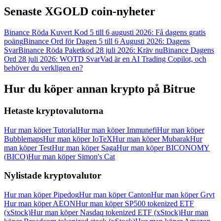
Logga in
Senaste XGOLD coin-nyheter
Bli Medlem
Binance Röda Kuvert Kod 5 till 6 augusti 2026: Få dagens gratis
poäng
Binance Ord för Dagen 5 till 6 Augusti 2026: Dagens
Svar
Binance Röda Paketkod 28 juli 2026: Kräv nu
Binance Dagens
Ord 28 juli 2026: WOTD Svar
Vad är en AI Trading Copilot, och
behöver du verkligen en?
Hur du köper annan krypto på Bitrue
Hetaste kryptovalutorna
Hur man köper Tutorial
Hur man köper Immunefi
Hur man köper
Bubblemaps
Hur man köper IoTeX
Hur man köper Mubarak
Hur
man köper Test
Hur man köper Saga
Hur man köper BICONOMY
(BICO)
Hur man köper Simon's Cat
Nylistade kryptovalutor
Hur man köper Pipedog
Hur man köper Canton
Hur man köper Grvt
Hur man köper AEON
Hur man köper SP500 tokenized ETF
(xStock)
Hur man köper Nasdaq tokenized ETF (xStock)
Hur man