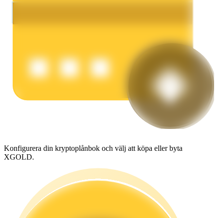
Tjäna
Power Piggy
Tjäna konkurrenskraftiga belöningar dagligen
Konfigurera din kryptoplånbok och välj att köpa eller byta
XGOLD.