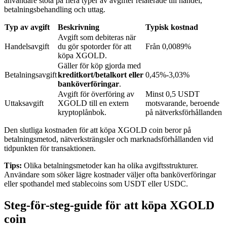
användare stöta på flera typer av avgifter relaterade till handel,
betalningsbehandling och uttag.
Typ av avgift
Beskrivning
Typisk kostnad
BTR-låsningar
Avgift som debiteras när
Handelsavgift
du gör spotorder för att
Från 0,0089%
Exklusiva investeringar för BTR-innehavare
köpa XGOLD.
Gäller för köp gjorda med
Betalningsavgift
kreditkort/betalkort eller
0,45%-3,03%
banköverföringar
.
Avgift för överföring av
Minst 0,5 USDT
Uttaksavgift
XGOLD till en extern
motsvarande, beroende
kryptoplånbok.
på nätverksförhållanden
Den slutliga kostnaden för att köpa XGOLD coin beror på
betalningsmetod, nätverksträngsler och marknadsförhållanden vid
tidpunkten för transaktionen.
Lån
Tips:
Olika betalningsmetoder kan ha olika avgiftsstrukturer.
Kryptostödd lånetjänst
Användare som söker lägre kostnader väljer ofta banköverföringar
eller spothandel med stablecoins som USDT eller USDC.
Steg-för-steg-guide för att köpa XGOLD
coin