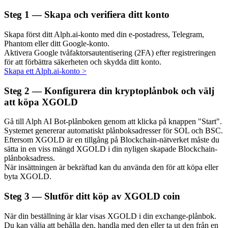
Steg
1 —
Skapa och verifiera ditt konto
Skapa först ditt Alph.ai-konto med din e-postadress, Telegram,
Phantom eller ditt Google-konto.
Auto Invest
Aktivera Google tvåfaktorsautentisering (2FA) efter registreringen
för att förbättra säkerheten och skydda ditt konto.
Ta långsiktig vinst och flexibla intressen
Skapa ett Alph.ai-konto
>
Steg
2 —
Konfigurera din kryptoplånbok och välj
att köpa XGOLD
Gå till Alph AI Bot-plånboken genom att klicka på knappen "Start".
Systemet genererar automatiskt plånboksadresser för SOL och BSC.
Eftersom XGOLD är en tillgång på Blockchain-nätverket måste du
sätta in en viss mängd XGOLD i din nyligen skapade Blockchain-
plånboksadress.
När insättningen är bekräftad kan du använda den för att köpa eller
Lär dig Staking
byta XGOLD.
Lär dig mer om att tjäna passiv inkomst
Steg
3 —
Slutför ditt köp av XGOLD coin
Bitrue
AI
När din beställning är klar visas XGOLD i din exchange-plånbok.
Du kan välja att behålla den, handla med den eller ta ut den från en