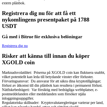
extern plånbok.
Registrera dig nu för att få ett
nykomlingens presentpaket på 1788
USDT
Bitrue Partners
Gå med i Bitrue för exklusiva belöningar
Registrera dig nu
Risker att känna till innan du köper
XGOLD coin
Marknadsvolatilitet
:
Priserna på XGOLD coin kan fluktuera snabbt,
vilket potentiellt kan leda till betydande vinster eller förluster.
Bitrue Affiliates
Förvaringsansvar
:
Du ansvarar för att säkra dina kryptotillgångar;
Upp till 65% provision!
förlust av åtkomst till din plånbok kan resultera i permanent förlust.
Nätfiskebedrägeri
:
Var försiktig med bedrägliga webbplatser, e-
postmeddelanden eller meddelanden som försöker stjäla
inloggningsuppgifter.
Regulatoriska skillnader
:
Kryptovalutaregleringar varierar per land,
vilket kan påverka handel, uttag och rättsligt skydd.