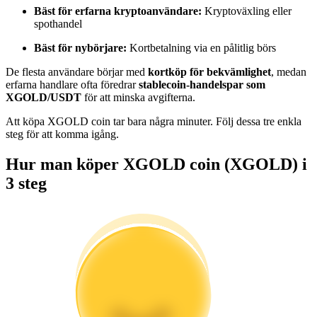
Bäst för erfarna kryptoanvändare:
Kryptoväxling eller
Bli en Copy Trader
spothandel
Njut av vinstdelning och kopieringshandelsprovisioner
Bäst för nybörjare:
Kortbetalning via en pålitlig börs
De flesta användare börjar med
kortköp för bekvämlighet
, medan
erfarna handlare ofta föredrar
stablecoin-handelspar som
XGOLD/USDT
för att minska avgifterna.
Att köpa XGOLD coin tar bara några minuter. Följ dessa tre enkla
steg för att komma igång.
Hur man köper XGOLD coin (XGOLD) i
Information
3 steg
Big data-analys inklusive handelsinformation, etc.