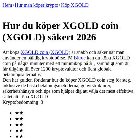
Hem
>
Hur man köper krypto
>
Köp XGOLD
Hur du köper XGOLD coin
Terminer
(XGOLD) säkert 2026
Att köpa
XGOLD coin (XGOLD)
är snabb och säker när man
använder en pålitlig kryptobörse. På
Bitrue
kan du köpa XGOLD
coin på några minuter med ett minimiköp på $1, samtidigt som du
får tillgång till över 1200 kryptovalutor och flera globala
betalningsalternativ.
Den här guiden förklarar hur du köper XGOLD coin steg för steg,
inklusive de bästa betalningsmetoderna, gebyrstrukturer,
säkerhetshänsyn och tips som hjälper dig att välja det mest effektiva
USDT Futures
sättet att köpa XGOLD.
Kryptobedömning
3
Futures med USDT som säkerhet
★
★
★
★
★
★
★
★
★
★