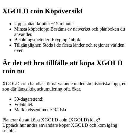
XGOLD coin Köpöversikt
Uppskattad köptid
:
~15 minuter
COIN-M Futures
Minsta köpbelopp
:
Bestäms av nätverket och plånboken du
använder.
Futures för kryptovaluta
Betalningsmetoder
:
Kryptoplånbok
Tillgänglighet
:
Stöds i de flesta länder och regioner världen
över
TradFi
Är det ett bra tillfälle att köpa XGOLD
Derivat för aktier, valuta, ädelmetaller och råvaror
coin nu
XGOLD coin handlas för närvarande under sin historiska topp, en
zon där långsiktig ackumulering ofta ökar.
30-dagarstrend
:
Volatilitet
:
Marknadssentiment
:
Rädsla
Planerar du att köpa XGOLD coin (XGOLD) idag?
Upptäck hur andra användare köper XGOLD och kom igång
USDC Futures
snabbt: