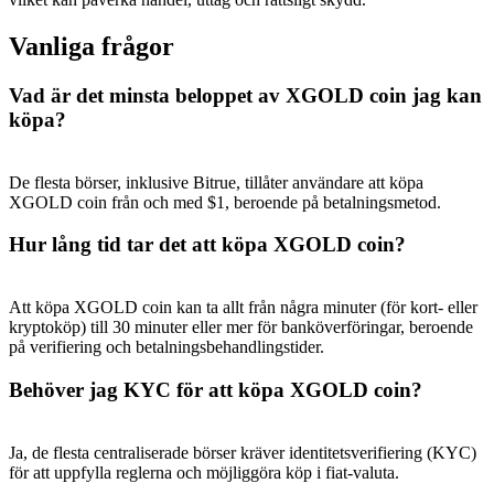
Vanliga frågor
Vad är det minsta beloppet av XGOLD coin jag kan
köpa?
Hänvisning
Bjud in en vän för att få kontantbelöningar
De flesta börser, inklusive Bitrue, tillåter användare att köpa
BTC Welcome Rewards
XGOLD coin från och med $1, beroende på betalningsmetod.
Hur lång tid tar det att köpa XGOLD coin?
Att köpa XGOLD coin kan ta allt från några minuter (för kort- eller
kryptoköp) till 30 minuter eller mer för banköverföringar, beroende
på verifiering och betalningsbehandlingstider.
Behöver jag KYC för att köpa XGOLD coin?
Ja, de flesta centraliserade börser kräver identitetsverifiering (KYC)
BTC Welcome Rewards
för att uppfylla reglerna och möjliggöra köp i fiat-valuta.