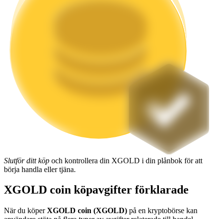
Utsättning
Hög avkastning och omedelbar tillgång
Launchpool
Flexibel insats för att tjäna populära tokens
Slutför ditt köp
och kontrollera din XGOLD i din plånbok för att
börja handla eller tjäna.
XGOLD coin köpavgifter förklarade
När du köper
XGOLD coin (XGOLD)
på en kryptobörse kan