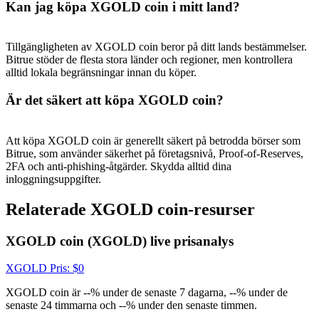
USDT New User Exclusive 10% APR
Kan jag köpa XGOLD coin i mitt land?
USDT Flexible Staking | Daily Rewards
Tillgängligheten av XGOLD coin beror på ditt lands bestämmelser.
Bitrue stöder de flesta stora länder och regioner, men kontrollera
alltid lokala begränsningar innan du köper.
BTC New User Exclusive: 6.5% APR
Är det säkert att köpa XGOLD coin?
BTC Flexible Staking | Daily Rewards
Att köpa XGOLD coin är generellt säkert på betrodda börser som
Bitrue, som använder säkerhet på företagsnivå, Proof-of-Reserves,
2FA och anti-phishing-åtgärder. Skydda alltid dina
inloggningsuppgifter.
Relaterade XGOLD coin-resurser
XGOLD coin (XGOLD) live prisanalys
Fler evenemang
XGOLD
Pris
: $
0
Vinn priser och exklusiva belöningar
XGOLD coin är --% under de senaste 7 dagarna, --% under de
senaste 24 timmarna och --% under den senaste timmen.
Belöningscenter