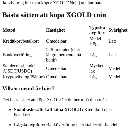
Ja, visa mig hur man köper XGOLD
Nej, jag tittar bara
Futures med USDC som säkerhet
Bästa sätten att köpa XGOLD coin
Typiska
Metod
Hastighet
Svårighet
avgifter
Medel–
Kreditkort/betalkort
Omedelbar
Lätt
Högt
5-30 minuter (eller
Banköverföring
längre beroende på
Låg
Lätt
bank)
Kopiera Trading
Stablecoin-handel
Mycket
Omedelbar
Medel
(USDT/USDC)
låg
Gå med de bästa handlarna
Kryptoväxling/Plånbok
Omedelbar
Låg
Medel
Vilken metod är bäst?
Det bästa sättet att köpa XGOLD coin beror på dina mål:
Snabbaste sättet att köpa XGOLD:
Kreditkort eller
betalkort
Lägsta avgifter:
Banköverföring eller stablecoin-handel