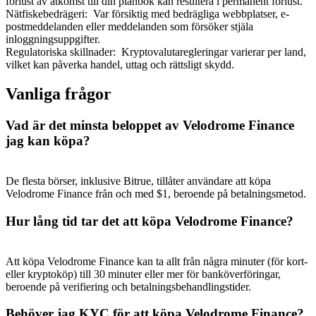
förlust av åtkomst till din plånbok kan resultera i permanent förlust.
Nätfiskebedrägeri
:
Var försiktig med bedrägliga webbplatser, e-
postmeddelanden eller meddelanden som försöker stjäla
inloggningsuppgifter.
Regulatoriska skillnader
:
Kryptovalutaregleringar varierar per land,
vilket kan påverka handel, uttag och rättsligt skydd.
Vanliga frågor
Vad är det minsta beloppet av Velodrome Finance
jag kan köpa?
De flesta börser, inklusive Bitrue, tillåter användare att köpa
Velodrome Finance från och med $1, beroende på betalningsmetod.
Hur lång tid tar det att köpa Velodrome Finance?
Att köpa Velodrome Finance kan ta allt från några minuter (för kort-
eller kryptoköp) till 30 minuter eller mer för banköverföringar,
beroende på verifiering och betalningsbehandlingstider.
Behöver jag KYC för att köpa Velodrome Finance?