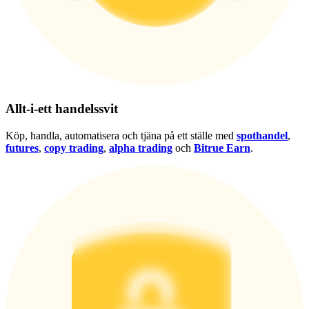
Logga in
Bli Medlem
Allt-i-ett handelssvit
Köp, handla, automatisera och tjäna på ett ställe med
spothandel
,
futures
,
copy trading
,
alpha trading
och
Bitrue Earn
.