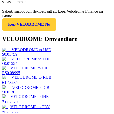
senaste timmen.
Säkert, snabbt och flexibelt sätt att köpa Velodrome Finance på
Bitrue.
Köp VELODROME Nu
VELODROME Omvandlare
VELODROME
to
USD
$
0.01759
VELODROME
to
EUR
€
0.01524
VELODROME
to
BRL
R$
0.08995
VELODROME
to
RUB
₽
1.43285
VELODROME
to
GBP
£
0.01305
VELODROME
to
INR
₹
1.67529
VELODROME
to
TRY
₺
0.83755