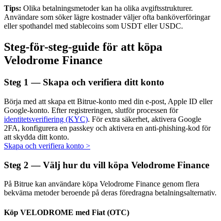
Tips:
Olika betalningsmetoder kan ha olika avgiftsstrukturer.
Användare som söker lägre kostnader väljer ofta banköverföringar
eller spothandel med stablecoins som USDT eller USDC.
Steg-för-steg-guide för att köpa
Auto Invest
Velodrome Finance
Ta långsiktig vinst och flexibla intressen
Steg
1 —
Skapa och verifiera ditt konto
Börja med att skapa ett Bitrue-konto med din e-post, Apple ID eller
Google-konto. Efter registreringen, slutför processen för
identitetsverifiering (KYC)
. För extra säkerhet, aktivera Google
2FA, konfigurera en passkey och aktivera en anti-phishing-kod för
att skydda ditt konto.
Skapa och verifiera konto
>
Lär dig Staking
Steg
2 —
Välj hur du vill köpa Velodrome Finance
Lär dig mer om att tjäna passiv inkomst
På Bitrue kan användare köpa Velodrome Finance genom flera
bekväma metoder beroende på deras föredragna betalningsalternativ.
Bitrue
AI
Köp VELODROME med Fiat (OTC)