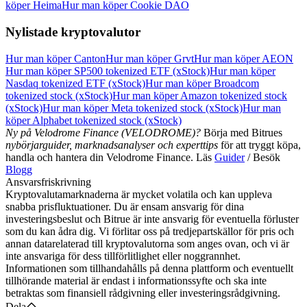
köper Heima
Hur man köper Cookie DAO
Nylistade kryptovalutor
Hur man köper Canton
Hur man köper Grvt
Hur man köper AEON
Hur man köper SP500 tokenized ETF (xStock)
Hur man köper
Nasdaq tokenized ETF (xStock)
Hur man köper Broadcom
tokenized stock (xStock)
Hur man köper Amazon tokenized stock
(xStock)
Hur man köper Meta tokenized stock (xStock)
Hur man
köper Alphabet tokenized stock (xStock)
Ny på Velodrome Finance (VELODROME)?
Börja med Bitrues
nybörjarguider, marknadsanalyser och experttips
för att tryggt köpa,
handla och hantera din Velodrome Finance. Läs
Guider
/ Besök
Blogg
Ansvarsfriskrivning
Kryptovalutamarknaderna är mycket volatila och kan uppleva
snabba prisfluktuationer. Du är ensam ansvarig för dina
investeringsbeslut och Bitrue är inte ansvarig för eventuella förluster
som du kan ådra dig. Vi förlitar oss på tredjepartskällor för pris och
annan datarelaterad till kryptovalutorna som anges ovan, och vi är
inte ansvariga för dess tillförlitlighet eller noggrannhet.
Informationen som tillhandahålls på denna plattform och eventuellt
tillhörande material är endast i informationssyfte och ska inte
betraktas som finansiell rådgivning eller investeringsrådgivning.
Dela