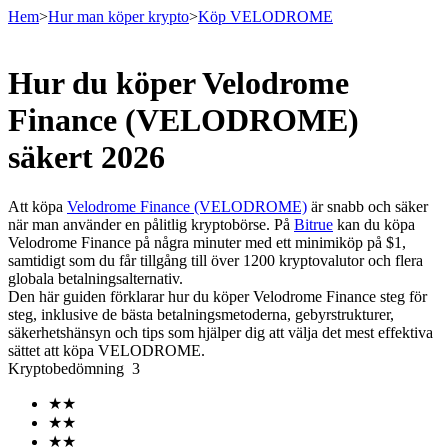
Hem
>
Hur man köper krypto
>
Köp VELODROME
Hur du köper Velodrome
Terminer
Finance (VELODROME)
säkert 2026
Att köpa
Velodrome Finance (VELODROME)
är snabb och säker
när man använder en pålitlig kryptobörse. På
Bitrue
kan du köpa
Velodrome Finance på några minuter med ett minimiköp på $1,
samtidigt som du får tillgång till över 1200 kryptovalutor och flera
globala betalningsalternativ.
Den här guiden förklarar hur du köper Velodrome Finance steg för
USDT Futures
steg, inklusive de bästa betalningsmetoderna, gebyrstrukturer,
säkerhetshänsyn och tips som hjälper dig att välja det mest effektiva
Futures med USDT som säkerhet
sättet att köpa VELODROME.
Kryptobedömning
3
★
★
★
★
★
★