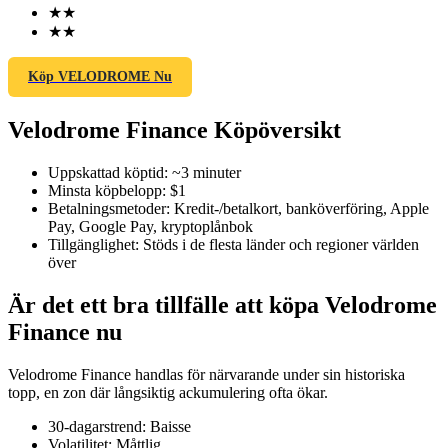
★
★
★
★
Köp VELODROME Nu
COIN-M Futures
Velodrome Finance Köpöversikt
Futures för kryptovaluta
Uppskattad köptid
:
~3 minuter
Minsta köpbelopp
:
$1
TradFi
Betalningsmetoder
:
Kredit-/betalkort, banköverföring, Apple
Pay, Google Pay, kryptoplånbok
Derivat för aktier, valuta, ädelmetaller och råvaror
Tillgänglighet
:
Stöds i de flesta länder och regioner världen
över
Är det ett bra tillfälle att köpa Velodrome
Finance nu
Velodrome Finance handlas för närvarande under sin historiska
topp, en zon där långsiktig ackumulering ofta ökar.
30-dagarstrend
:
Baisse
USDC Futures
Volatilitet
:
Måttlig