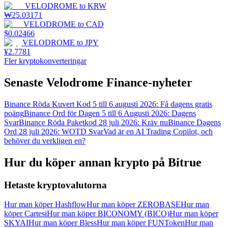
VELODROME
to
KRW
₩
25.03171
VELODROME
to
CAD
$
0.02466
VELODROME
to
JPY
¥
2.7781
Fler kryptokonverteringar
Senaste Velodrome Finance-nyheter
Binance Röda Kuvert Kod 5 till 6 augusti 2026: Få dagens gratis
poäng
Binance Ord för Dagen 5 till 6 Augusti 2026: Dagens
Svar
Binance Röda Paketkod 28 juli 2026: Kräv nu
Binance Dagens
Ord 28 juli 2026: WOTD Svar
Vad är en AI Trading Copilot, och
behöver du verkligen en?
Hur du köper annan krypto på Bitrue
Hetaste kryptovalutorna
Hur man köper Hashflow
Hur man köper ZEROBASE
Hur man
köper Cartesi
Hur man köper BICONOMY (BICO)
Hur man köper
SKYAI
Hur man köper Bless
Hur man köper FUNToken
Hur man