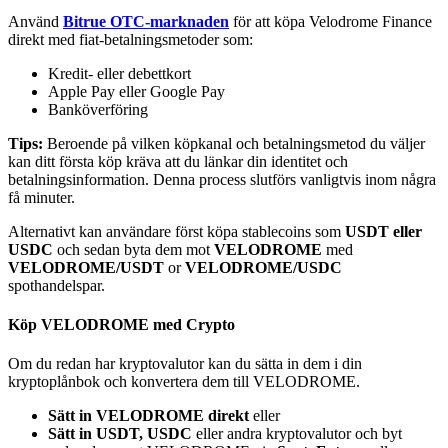
Använd
Bitrue OTC-marknaden
för att köpa Velodrome Finance
direkt med fiat-betalningsmetoder som:
Kredit- eller debettkort
Apple Pay eller Google Pay
Banköverföring
Bitrue Partners
Tips:
Beroende på vilken köpkanal och betalningsmetod du väljer
kan ditt första köp kräva att du länkar din identitet och
betalningsinformation. Denna process slutförs vanligtvis inom några
få minuter.
Alternativt kan användare först köpa stablecoins som
USDT eller
USDC
och sedan byta dem mot
VELODROME
med
VELODROME/USDT
or
VELODROME/USDC
spothandelspar.
Bitrue Affiliates
Köp VELODROME med Crypto
Upp till 65% provision!
Om du redan har kryptovalutor kan du sätta in dem i din
kryptoplånbok och konvertera dem till VELODROME.
Sätt in VELODROME direkt
eller
Sätt in USDT, USDC
eller andra kryptovalutor och byt