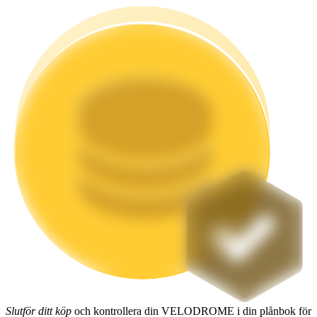
Utsättning
Hög avkastning och omedelbar tillgång
Launchpool
Flexibel insats för att tjäna populära tokens
Slutför ditt köp
och kontrollera din VELODROME i din plånbok för