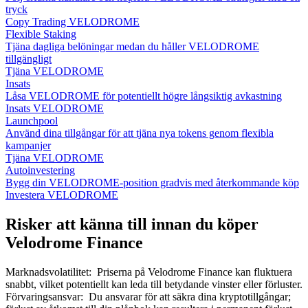
tryck
Copy Trading VELODROME
Flexible Staking
Tjäna dagliga belöningar medan du håller VELODROME
tillgängligt
Tjäna VELODROME
Insats
Låsa VELODROME för potentiellt högre långsiktig avkastning
Insats VELODROME
Launchpool
Använd dina tillgångar för att tjäna nya tokens genom flexibla
kampanjer
Tjäna VELODROME
Autoinvestering
Bygg din VELODROME-position gradvis med återkommande köp
Investera VELODROME
Risker att känna till innan du köper
Velodrome Finance
Marknadsvolatilitet
:
Priserna på Velodrome Finance kan fluktuera
snabbt, vilket potentiellt kan leda till betydande vinster eller förluster.
Förvaringsansvar
:
Du ansvarar för att säkra dina kryptotillgångar;