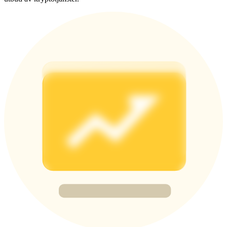
Share 500000 CASHCAT prize pool
Exclusive for BitMart Users
Register & Trade to Win 500,000 USDT
Precious Metals Trading Carnival
Trade Gold & Silver · 33,333 USDT Bonus
USDT New User Exclusive 10% APR
USDT Flexible Staking | Daily Rewards