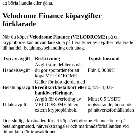
att börja handla eller tjäna.
Velodrome Finance köpavgifter
BTR-låsningar
förklarade
Exklusiva investeringar för BTR-innehavare
När du köper
Velodrome Finance (VELODROME)
på en
kryptobörse kan användare stöta på flera typer av avgifter relaterade
till handel, betalningsbehandling och uttag.
Typ av avgift
Beskrivning
Typisk kostnad
Avgift som debiteras när
Handelsavgift
du gör spotorder för att
Från 0,0089%
köpa VELODROME.
Gäller för köp gjorda med
Betalningsavgift
kreditkort/betalkort eller
0,45%-3,03%
Lån
banköverföringar
.
Avgift för överföring av
Minst 0,5 USDT
Kryptostödd lånetjänst
Uttaksavgift
VELODROME till en
motsvarande, beroende
extern kryptoplånbok.
på nätverksförhållanden
Den slutliga kostnaden för att köpa Velodrome Finance beror på
betalningsmetod, nätverksträngsler och marknadsförhållanden vid
tidpunkten för transaktionen.