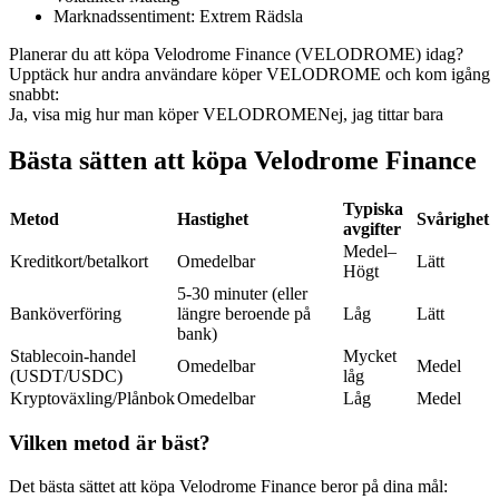
Marknadssentiment
:
Extrem Rädsla
Futures med USDC som säkerhet
Planerar du att köpa Velodrome Finance (VELODROME) idag?
Upptäck hur andra användare köper VELODROME och kom igång
snabbt:
Ja, visa mig hur man köper VELODROME
Nej, jag tittar bara
Bästa sätten att köpa Velodrome Finance
Typiska
Metod
Hastighet
Svårighet
avgifter
Kopiera Trading
Medel–
Kreditkort/betalkort
Omedelbar
Lätt
Högt
Gå med de bästa handlarna
5-30 minuter (eller
Banköverföring
längre beroende på
Låg
Lätt
bank)
Stablecoin-handel
Mycket
Omedelbar
Medel
(USDT/USDC)
låg
Kryptoväxling/Plånbok
Omedelbar
Låg
Medel
Vilken metod är bäst?
Det bästa sättet att köpa Velodrome Finance beror på dina mål: