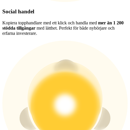
New Listing Futures Fest
Social handel
Trade New Futures, Win 200,000 USDT
Kopiera topphandlare med ett klick och handla med
mer än 1 200
stödda tillgångar
med lätthet. Perfekt för både nybörjare och
erfarna investerare.
Crypto World Cup 2026: Grand Finale
77,777+3k Rewards
Fler evenemang
Vinn priser och exklusiva belöningar
Belöningscenter