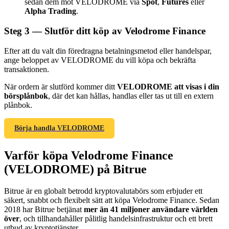
sedan dem mot VELODROME via
Spot
,
Futures
eller
Alpha Trading
.
Steg
3 —
Slutför ditt köp av Velodrome Finance
Efter att du valt din föredragna betalningsmetod eller handelspar,
Hänvisning
ange beloppet av VELODROME du vill köpa och bekräfta
transaktionen.
Bjud in en vän för att få kontantbelöningar
När ordern är slutförd kommer ditt
VELODROME att visas i din
Deposit CASHCAT & Win
börsplånbok
, där det kan hållas, handlas eller tas ut till en extern
plånbok.
Börja handla VELODROME
Varför köpa Velodrome Finance
(VELODROME) på Bitrue
Bitrue är en globalt betrodd kryptovalutabörs som erbjuder ett
säkert, snabbt och flexibelt sätt att köpa Velodrome Finance. Sedan
2018 har Bitrue betjänat
mer än 41 miljoner användare världen
Deposit CASHCAT & Win
över
, och tillhandahåller pålitlig handelsinfrastruktur och ett brett
utbud av kryptotjänster.