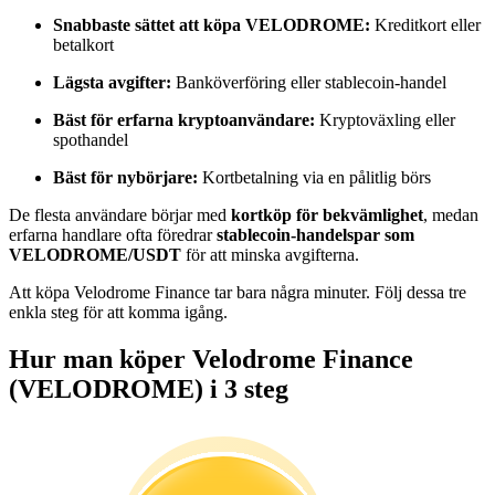
Bli en Copy Trader
Snabbaste sättet att köpa VELODROME:
Kreditkort eller
betalkort
Njut av vinstdelning och kopieringshandelsprovisioner
Lägsta avgifter:
Banköverföring eller stablecoin-handel
Bäst för erfarna kryptoanvändare:
Kryptoväxling eller
spothandel
Bäst för nybörjare:
Kortbetalning via en pålitlig börs
De flesta användare börjar med
kortköp för bekvämlighet
, medan
erfarna handlare ofta föredrar
stablecoin-handelspar som
VELODROME/USDT
för att minska avgifterna.
Information
Att köpa Velodrome Finance tar bara några minuter. Följ dessa tre
enkla steg för att komma igång.
Big data-analys inklusive handelsinformation, etc.
Hur man köper Velodrome Finance
(VELODROME) i 3 steg