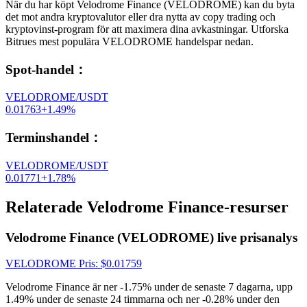
När du har köpt Velodrome Finance (VELODROME) kan du byta
det mot andra kryptovalutor eller dra nytta av copy trading och
kryptovinst-program för att maximera dina avkastningar. Utforska
Bitrues mest populära VELODROME handelspar nedan.
Spot-handel
：
VELODROME/USDT
0.01763
+
1.49
%
Terminshandel
：
VELODROME/USDT
0.01771
+
1.78
%
Relaterade Velodrome Finance-resurser
Velodrome Finance (VELODROME) live prisanalys
VELODROME
Pris
: $
0.01759
Velodrome Finance är ner -1.75% under de senaste 7 dagarna, upp
1.49% under de senaste 24 timmarna och ner -0.28% under den