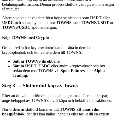
betalningsinformation. Denna process slutförs vanligtvis inom några
få minuter.
Alternativt kan användare först köpa stablecoins som
USDT eller
USDC
och sedan byta dem mot
TOWNS
med
TOWNS/USDT
or
TOWNS/USDC
spothandelspar.
Bitrue Partners
Köp TOWNS med Crypto
Om du redan har kryptovalutor kan du sätta in dem i din
kryptoplånbok och konvertera dem till TOWNS.
Sätt in TOWNS direkt
eller
Sätt in USDT, USDC
eller andra kryptovalutor och byt
sedan dem mot TOWNS via
Spot
,
Futures
eller
Alpha
Trading
.
Bitrue Affiliates
Steg
3 —
Slutför ditt köp av Towns
Upp till 65% provision!
Efter att du valt din föredragna betalningsmetod eller handelspar,
ange beloppet av TOWNS du vill köpa och bekräfta transaktionen.
När ordern är slutförd kommer ditt
TOWNS att visas i din
börsplånbok
, där det kan hållas, handlas eller tas ut till en extern