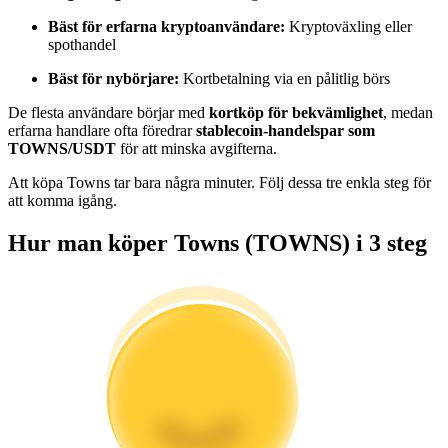
Bli en Copy Trader
Bäst för erfarna kryptoanvändare:
Kryptoväxling eller
spothandel
Njut av vinstdelning och kopieringshandelsprovisioner
Bäst för nybörjare:
Kortbetalning via en pålitlig börs
De flesta användare börjar med
kortköp för bekvämlighet
, medan
erfarna handlare ofta föredrar
stablecoin-handelspar som
TOWNS/USDT
för att minska avgifterna.
Att köpa Towns tar bara några minuter. Följ dessa tre enkla steg för
att komma igång.
Hur man köper Towns (TOWNS) i 3 steg
Information
Big data-analys inklusive handelsinformation, etc.