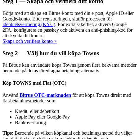
Steg
1 —
Skapa och verifiera ditt konto
Börja med att skapa ett Bitrue-konto med din e-post, Apple ID eller
Google-konto. Efter registreringen, slutför processen för
identitetsverifiering (KYC)
. För extra säkerhet, aktivera Google
Auto Invest
2FA, konfigurera en passkey och aktivera en anti-phishing-kod för
att skydda ditt konto.
Ta långsiktig vinst och flexibla intressen
Skapa och verifiera konto
>
Steg
2 —
Välj hur du vill köpa Towns
På Bitrue kan användare köpa Towns genom flera bekväma metoder
beroende på deras föredragna betalningsalternativ.
Köp TOWNS med Fiat (OTC)
Använd
Bitrue OTC-marknaden
för att köpa Towns direkt med
fiat-betalningsmetoder som:
Lär dig Staking
Kredit- eller debettkort
Lär dig mer om att tjäna passiv inkomst
Apple Pay eller Google Pay
Banköverföring
Bitrue
AI
Tips:
Beroende på vilken köpkanal och betalningsmetod du väljer
kan ditt första köp kräva att du länkar din identitet och