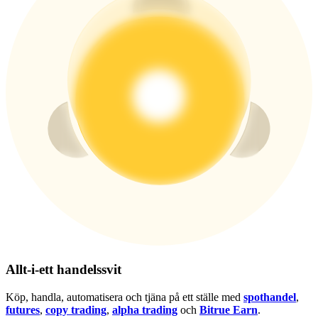
USDT New User Exclusive 10% APR
USDT Flexible Staking | Daily Rewards
BTC New User Exclusive: 6.5% APR
BTC Flexible Staking | Daily Rewards
Fler evenemang
Allt-i-ett handelssvit
Vinn priser och exklusiva belöningar
Köp, handla, automatisera och tjäna på ett ställe med
spothandel
,
Belöningscenter
futures
,
copy trading
,
alpha trading
och
Bitrue Earn
.