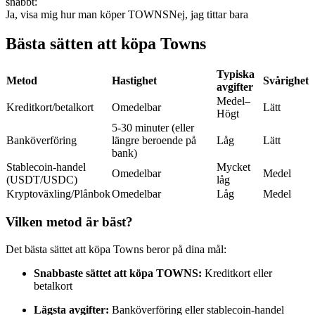
snabbt:
Ja, visa mig hur man köper TOWNS
Nej, jag tittar bara
Futures med USDC som säkerhet
Bästa sätten att köpa Towns
Typiska
Metod
Hastighet
Svårighet
avgifter
Medel–
Kreditkort/betalkort
Omedelbar
Lätt
Högt
5-30 minuter (eller
Banköverföring
längre beroende på
Låg
Lätt
bank)
Kopiera Trading
Stablecoin-handel
Mycket
Omedelbar
Medel
(USDT/USDC)
låg
Gå med de bästa handlarna
Kryptoväxling/Plånbok
Omedelbar
Låg
Medel
Vilken metod är bäst?
Det bästa sättet att köpa Towns beror på dina mål:
Snabbaste sättet att köpa TOWNS:
Kreditkort eller
betalkort
Lägsta avgifter:
Banköverföring eller stablecoin-handel