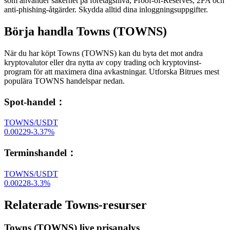
som använder säkerhet på företagsnivå, Proof-of-Reserves, 2FA och
anti-phishing-åtgärder. Skydda alltid dina inloggningsuppgifter.
Börja handla Towns (TOWNS)
När du har köpt Towns (TOWNS) kan du byta det mot andra
kryptovalutor eller dra nytta av copy trading och kryptovinst-
program för att maximera dina avkastningar. Utforska Bitrues mest
populära TOWNS handelspar nedan.
Spot-handel
：
TOWNS/USDT
0.00229
-3.37
%
Terminshandel
：
TOWNS/USDT
0.00228
-3.3
%
Relaterade Towns-resurser
Towns (TOWNS) live prisanalys