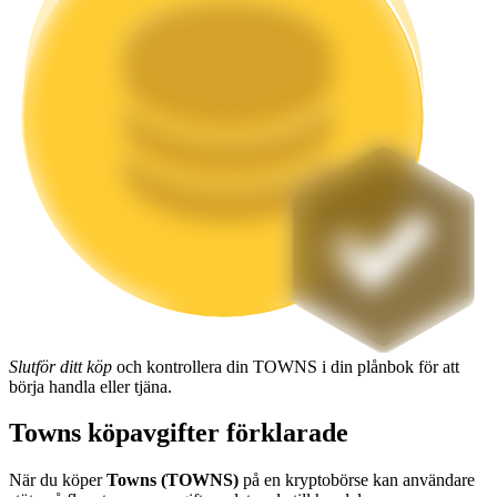
Utsättning
Hög avkastning och omedelbar tillgång
Launchpool
Flexibel insats för att tjäna populära tokens
Slutför ditt köp
och kontrollera din TOWNS i din plånbok för att
börja handla eller tjäna.
Towns köpavgifter förklarade
När du köper
Towns (TOWNS)
på en kryptobörse kan användare