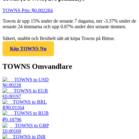
TOWNS
Pris
: $
0.002284
Towns är upp 15% under de senaste 7 dagarna, ner -3.37% under de
senaste 24 timmarna och upp 0.87% under den senaste timmen.
Säkert, snabbt och flexibelt sätt att köpa Towns på Bitrue.
Köp TOWNS Nu
TOWNS Omvandlare
TOWNS
to
USD
$
0.00228
TOWNS
to
EUR
€
0.00197
TOWNS
to
BRL
R$
0.01164
TOWNS
to
RUB
₽
0.18796
TOWNS
to
GBP
£
0.00169
TOWNS
to
INR