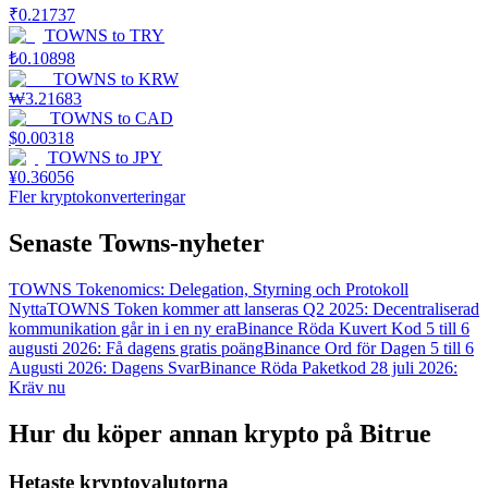
₹
0.21737
TOWNS
to
TRY
₺
0.10898
TOWNS
to
KRW
₩
3.21683
TOWNS
to
CAD
$
0.00318
TOWNS
to
JPY
¥
0.36056
Fler kryptokonverteringar
Senaste Towns-nyheter
TOWNS Tokenomics: Delegation, Styrning och Protokoll
Nytta
TOWNS Token kommer att lanseras Q2 2025: Decentraliserad
kommunikation går in i en ny era
Binance Röda Kuvert Kod 5 till 6
augusti 2026: Få dagens gratis poäng
Binance Ord för Dagen 5 till 6
Augusti 2026: Dagens Svar
Binance Röda Paketkod 28 juli 2026:
Kräv nu
Hur du köper annan krypto på Bitrue
Hetaste kryptovalutorna