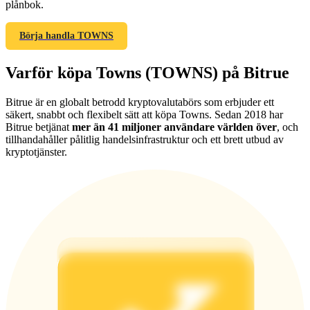
plånbok.
Börja handla TOWNS
Varför köpa Towns (TOWNS) på Bitrue
Hänvisning
Bitrue är en globalt betrodd kryptovalutabörs som erbjuder ett
Bjud in en vän för att få kontantbelöningar
säkert, snabbt och flexibelt sätt att köpa Towns. Sedan 2018 har
BTC Welcome Rewards
Bitrue betjänat
mer än 41 miljoner användare världen över
, och
tillhandahåller pålitlig handelsinfrastruktur och ett brett utbud av
kryptotjänster.
BTC Welcome Rewards