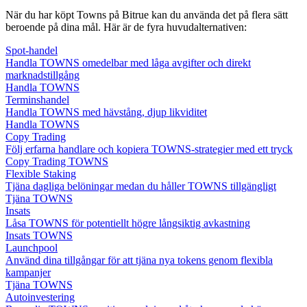
När du har köpt Towns på Bitrue kan du använda det på flera sätt
beroende på dina mål. Här är de fyra huvudalternativen:
Spot-handel
Handla TOWNS omedelbar med låga avgifter och direkt
marknadstillgång
Handla TOWNS
Terminshandel
Handla TOWNS med hävstång, djup likviditet
Handla TOWNS
Copy Trading
Följ erfarna handlare och kopiera TOWNS-strategier med ett tryck
Copy Trading TOWNS
Flexible Staking
Tjäna dagliga belöningar medan du håller TOWNS tillgängligt
Tjäna TOWNS
Insats
Låsa TOWNS för potentiellt högre långsiktig avkastning
Insats TOWNS
Launchpool
Använd dina tillgångar för att tjäna nya tokens genom flexibla
kampanjer
Tjäna TOWNS
Autoinvestering