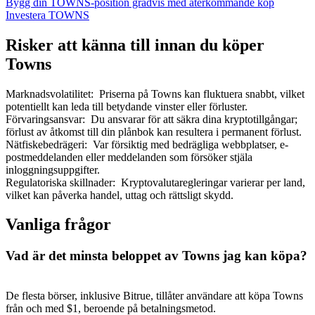
Bygg din TOWNS-position gradvis med återkommande köp
Investera TOWNS
Risker att känna till innan du köper
Towns
Marknadsvolatilitet
:
Priserna på Towns kan fluktuera snabbt, vilket
potentiellt kan leda till betydande vinster eller förluster.
Förvaringsansvar
:
Du ansvarar för att säkra dina kryptotillgångar;
förlust av åtkomst till din plånbok kan resultera i permanent förlust.
Nätfiskebedrägeri
:
Var försiktig med bedrägliga webbplatser, e-
postmeddelanden eller meddelanden som försöker stjäla
inloggningsuppgifter.
Regulatoriska skillnader
:
Kryptovalutaregleringar varierar per land,
vilket kan påverka handel, uttag och rättsligt skydd.
Vanliga frågor
Vad är det minsta beloppet av Towns jag kan köpa?
De flesta börser, inklusive Bitrue, tillåter användare att köpa Towns
från och med $1, beroende på betalningsmetod.