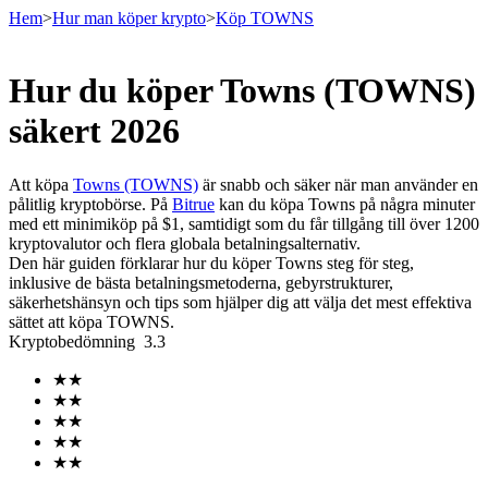
Hem
>
Hur man köper krypto
>
Köp TOWNS
Hur du köper Towns (TOWNS)
Terminer
säkert 2026
Att köpa
Towns (TOWNS)
är snabb och säker när man använder en
pålitlig kryptobörse. På
Bitrue
kan du köpa Towns på några minuter
med ett minimiköp på $1, samtidigt som du får tillgång till över 1200
kryptovalutor och flera globala betalningsalternativ.
Den här guiden förklarar hur du köper Towns steg för steg,
inklusive de bästa betalningsmetoderna, gebyrstrukturer,
säkerhetshänsyn och tips som hjälper dig att välja det mest effektiva
sättet att köpa TOWNS.
USDT Futures
Kryptobedömning
3.3
Futures med USDT som säkerhet
★
★
★
★
★
★
★
★
★
★