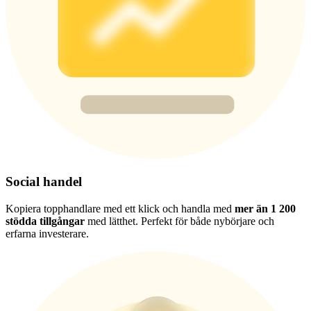
Deposit & Trade BTC to Share 25000 USDT prize pool!
Deposit CASHCAT & Win
Share 500000 CASHCAT prize pool
Exclusive for BitMart Users
Register & Trade to Win 500,000 USDT
Social handel
Kopiera topphandlare med ett klick och handla med
mer än 1 200
stödda tillgångar
med lätthet. Perfekt för både nybörjare och
Precious Metals Trading Carnival
erfarna investerare.
Trade Gold & Silver · 33,333 USDT Bonus