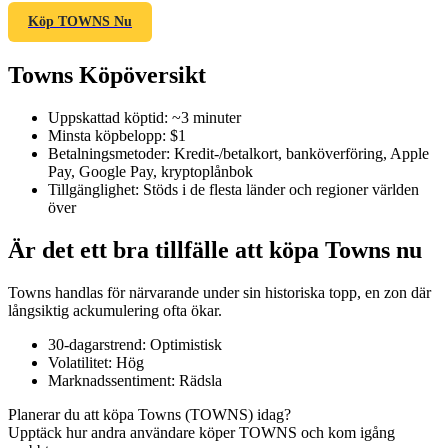
Köp TOWNS Nu
Towns Köpöversikt
COIN-M Futures
Uppskattad köptid
:
~3 minuter
Futures för kryptovaluta
Minsta köpbelopp
:
$1
Betalningsmetoder
:
Kredit-/betalkort, banköverföring, Apple
Pay, Google Pay, kryptoplånbok
Tillgänglighet
:
Stöds i de flesta länder och regioner världen
TradFi
över
Derivat för aktier, valuta, ädelmetaller och råvaror
Är det ett bra tillfälle att köpa Towns nu
Towns handlas för närvarande under sin historiska topp, en zon där
långsiktig ackumulering ofta ökar.
30-dagarstrend
:
Optimistisk
Volatilitet
:
Hög
Marknadssentiment
:
Rädsla
Planerar du att köpa Towns (TOWNS) idag?
Upptäck hur andra användare köper TOWNS och kom igång
USDC Futures