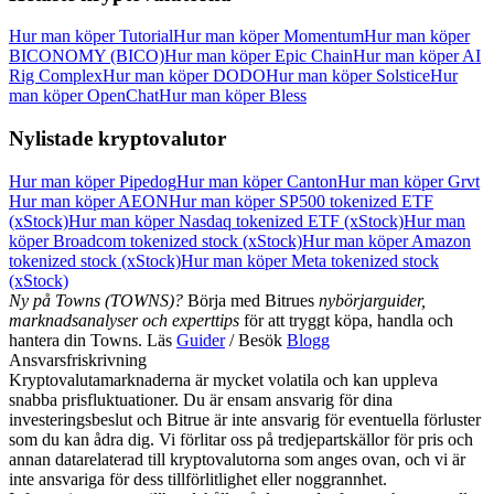
Hur man köper Tutorial
Hur man köper Momentum
Hur man köper
BICONOMY (BICO)
Hur man köper Epic Chain
Hur man köper AI
Rig Complex
Hur man köper DODO
Hur man köper Solstice
Hur
man köper OpenChat
Hur man köper Bless
Nylistade kryptovalutor
Hur man köper Pipedog
Hur man köper Canton
Hur man köper Grvt
Hur man köper AEON
Hur man köper SP500 tokenized ETF
(xStock)
Hur man köper Nasdaq tokenized ETF (xStock)
Hur man
köper Broadcom tokenized stock (xStock)
Hur man köper Amazon
tokenized stock (xStock)
Hur man köper Meta tokenized stock
(xStock)
Ny på Towns (TOWNS)?
Börja med Bitrues
nybörjarguider,
marknadsanalyser och experttips
för att tryggt köpa, handla och
hantera din Towns. Läs
Guider
/ Besök
Blogg
Ansvarsfriskrivning
Kryptovalutamarknaderna är mycket volatila och kan uppleva
snabba prisfluktuationer. Du är ensam ansvarig för dina
investeringsbeslut och Bitrue är inte ansvarig för eventuella förluster
som du kan ådra dig. Vi förlitar oss på tredjepartskällor för pris och
annan datarelaterad till kryptovalutorna som anges ovan, och vi är
inte ansvariga för dess tillförlitlighet eller noggrannhet.